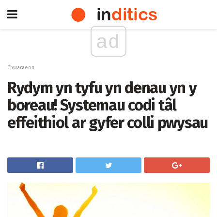
ad
Chwaraeon
Rydym yn tyfu yn denau yn y
boreau! Systemau codi tâl
effeithiol ar gyfer colli pwysau