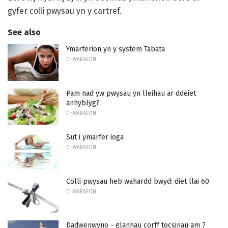
gyfer colli pwysau yn y cartref.
See also
Ymarferion yn y system Tabata
CHWARAEON
Pam nad yw pwysau yn lleihau ar ddeiet
anhyblyg?
CHWARAEON
Sut i ymarfer ioga
CHWARAEON
Colli pwysau heb wahardd bwyd: diet llai 60
CHWARAEON
Dadwenwyno - glanhau corff tocsinau am 7