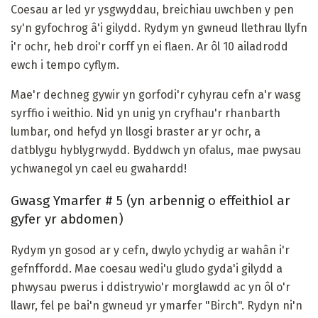
Coesau ar led yr ysgwyddau, breichiau uwchben y pen
sy'n gyfochrog â'i gilydd. Rydym yn gwneud llethrau llyfn
i'r ochr, heb droi'r corff yn ei flaen. Ar ôl 10 ailadrodd
ewch i tempo cyflym.
Mae'r dechneg gywir yn gorfodi'r cyhyrau cefn a'r wasg
syrffio i weithio. Nid yn unig yn cryfhau'r rhanbarth
lumbar, ond hefyd yn llosgi braster ar yr ochr, a
datblygu hyblygrwydd. Byddwch yn ofalus, mae pwysau
ychwanegol yn cael eu gwahardd!
Gwasg Ymarfer # 5 (yn arbennig o effeithiol ar
gyfer yr abdomen)
Rydym yn gosod ar y cefn, dwylo ychydig ar wahân i'r
gefnffordd. Mae coesau wedi'u gludo gyda'i gilydd a
phwysau pwerus i ddistrywio'r morglawdd ac yn ôl o'r
llawr, fel pe bai'n gwneud yr ymarfer "Birch". Rydyn ni'n