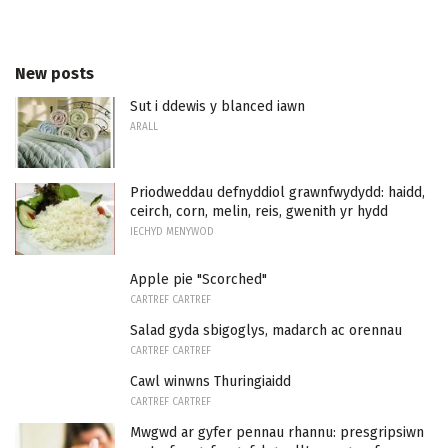
New posts
Sut i ddewis y blanced iawn
ARALL
Priodweddau defnyddiol grawnfwydydd: haidd,
ceirch, corn, melin, reis, gwenith yr hydd
IECHYD MENYWOD
Apple pie "Scorched"
CARTREF CARTREF
Salad gyda sbigoglys, madarch ac orennau
CARTREF CARTREF
Cawl winwns Thuringiaidd
CARTREF CARTREF
Mwgwd ar gyfer pennau rhannu: presgripsiwn