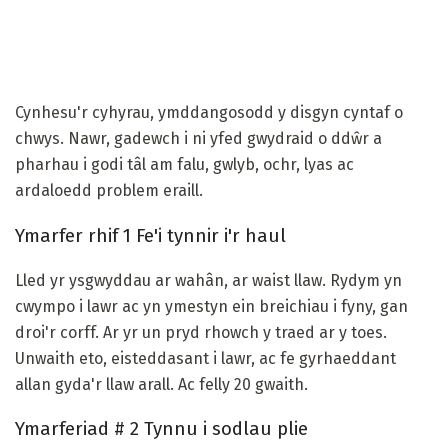
Cynhesu'r cyhyrau, ymddangosodd y disgyn cyntaf o
chwys. Nawr, gadewch i ni yfed gwydraid o ddŵr a
pharhau i godi tâl am falu, gwlyb, ochr, lyas ac
ardaloedd problem eraill.
Ymarfer rhif 1 Fe'i tynnir i'r haul
Lled yr ysgwyddau ar wahân, ar waist llaw. Rydym yn
cwympo i lawr ac yn ymestyn ein breichiau i fyny, gan
droi'r corff. Ar yr un pryd rhowch y traed ar y toes.
Unwaith eto, eisteddasant i lawr, ac fe gyrhaeddant
allan gyda'r llaw arall. Ac felly 20 gwaith.
Ymarferiad # 2 Tynnu i sodlau plie