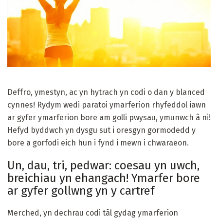
Deffro, ymestyn, ac yn hytrach yn codi o dan y blanced
cynnes! Rydym wedi paratoi ymarferion rhyfeddol iawn
ar gyfer ymarferion bore am golli pwysau, ymunwch â ni!
Hefyd byddwch yn dysgu sut i oresgyn gormodedd y
bore a gorfodi eich hun i fynd i mewn i chwaraeon.
Un, dau, tri, pedwar: coesau yn uwch,
breichiau yn ehangach! Ymarfer bore
ar gyfer gollwng yn y cartref
Merched, yn dechrau codi tâl gydag ymarferion