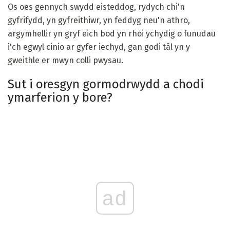
Os oes gennych swydd eisteddog, rydych chi'n
gyfrifydd, yn gyfreithiwr, yn feddyg neu'n athro,
argymhellir yn gryf eich bod yn rhoi ychydig o funudau
i'ch egwyl cinio ar gyfer iechyd, gan godi tâl yn y
gweithle er mwyn colli pwysau.
Sut i oresgyn gormodrwydd a chodi
ymarferion y bore?
ad