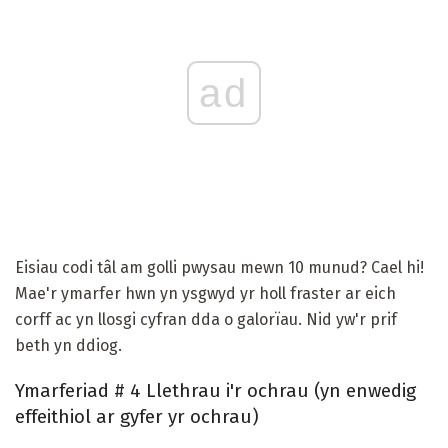
ad
Eisiau codi tâl am golli pwysau mewn 10 munud? Cael hi!
Mae'r ymarfer hwn yn ysgwyd yr holl fraster ar eich
corff ac yn llosgi cyfran dda o galorïau. Nid yw'r prif
beth yn ddiog.
Ymarferiad # 4 Llethrau i'r ochrau (yn enwedig
effeithiol ar gyfer yr ochrau)