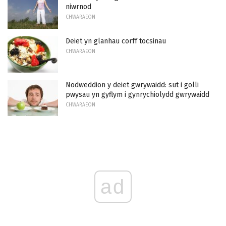
niwrnod
CHWARAEON
Deiet yn glanhau corff tocsinau
CHWARAEON
Nodweddion y deiet gwrywaidd: sut i golli
pwysau yn gyflym i gynrychiolydd gwrywaidd
CHWARAEON
ad