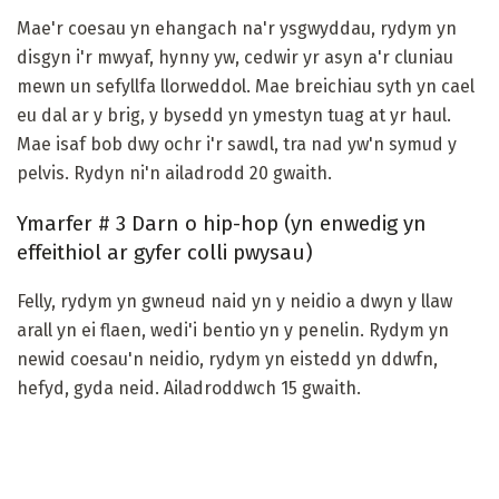
Mae'r coesau yn ehangach na'r ysgwyddau, rydym yn
disgyn i'r mwyaf, hynny yw, cedwir yr asyn a'r cluniau
mewn un sefyllfa llorweddol. Mae breichiau syth yn cael
eu dal ar y brig, y bysedd yn ymestyn tuag at yr haul.
Mae isaf bob dwy ochr i'r sawdl, tra nad yw'n symud y
pelvis. Rydyn ni'n ailadrodd 20 gwaith.
Ymarfer # 3 Darn o hip-hop (yn enwedig yn
effeithiol ar gyfer colli pwysau)
Felly, rydym yn gwneud naid yn y neidio a dwyn y llaw
arall yn ei flaen, wedi'i bentio yn y penelin. Rydym yn
newid coesau'n neidio, rydym yn eistedd yn ddwfn,
hefyd, gyda neid. Ailadroddwch 15 gwaith.