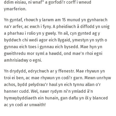
ddim eisiau, ni wnaf" a gorfodi'r corff i wneud
ymarferion.
Yn gyntaf, rhowch y larwm am 15 munud yn gynharach
na'r arfer, ac ewch i fyny. A pheidiwch â diffodd yn unig
a pharhau i rolio yn y gwely. Yn ail, cyn gynted ag y
byddwch chi wedi agor eich llygaid, ymestyn yn syth o
gynnau eich toes i gynnau eich bysedd. Mae hyn yn
gweithredu mor syml a hawdd, ond mae'n rhoi egni
amhrisiadwy o egni.
Yn drydydd, edrychwch ar y ffenestr. Mae rhywun yn
troi ei ben, ac mae rhywun yn codi'r garn. Mewn unrhyw
achos, bydd pelydrau'r haul yn eich tynnu allan o'r
hanner cudd. Wel, nawr rydym ni'n ymladd â'n
hymwybyddiaeth ein hunain, gan daflu yn ôl y blanced
ac yn codi ar unwaith!