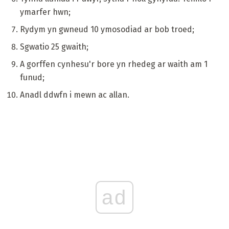
ymarfer hwn;
Rydym yn gwneud 10 ymosodiad ar bob troed;
Sgwatio 25 gwaith;
A gorffen cynhesu'r bore yn rhedeg ar waith am 1
funud;
Anadl ddwfn i mewn ac allan.
ad