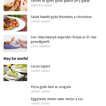
cartref ar gyfer gofal gwallt yn y gaeaf
HARDDWCH MENYW
Salad hawdd gyda thomatos a chroutons
CARTREF CARTREF
Sut i ddychwelyd angerdd i fenyw ar ôl rhoi
genedigaeth
IECHYD MENYWOD
May be useful
Cacen iogwrt
CARTREF CARTREF
Pizza gyda ham ac arugula
CARTREF CARTREF
Eggplants mewn saws melys a sur
CARTREF CARTREF