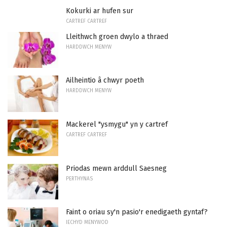
Kokurki ar hufen sur
CARTREF CARTREF
Lleithwch groen dwylo a thraed
HARDDWCH MENYW
Ailheintio â chwyr poeth
HARDDWCH MENYW
Mackerel "ysmygu" yn y cartref
CARTREF CARTREF
Priodas mewn arddull Saesneg
PERTHYNAS
Faint o oriau sy'n pasio'r enedigaeth gyntaf?
IECHYD MENYWOD