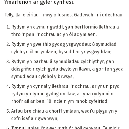
Ymarferion ar gyfer cynhesu
Felly, llai o eiriau - mwy o fusnes. Gadewch i ni ddechrau!
Rydym yn clymu'r gwddf, gan berfformio llethrau a
throi'r pen i'r ochrau ac yn ôl ac ymlaen.
Rydym yn gweithio gydag ysgwyddau: 8 symudiad
cylch yn ôl ac ymlaen, bysedd ar yr ysgwyddau;
Rydym yn parhau â symudiadau cylchlythyr, gan
ddisgrifio'r cylch gyda dwylo yn llawn, a gorffen gyda
symudiadau cylchol y brwsys;
Rydym yn cynnal y llethrau i'r ochrau, ar yr un pryd
rydym yn tynnu gydag un llaw, ac yna rydyn ni'n
rhoi'r ail ar ben. 10 inclein ym mhob cyfeiriad;
Arfau breichiau a chorff ymlaen, wedi'u plygu yn y
cefn isaf a'r gwanwyn;
Tynnu lluniau i'r awyr, sythu'r holl gyhyrau. Teimlo'r