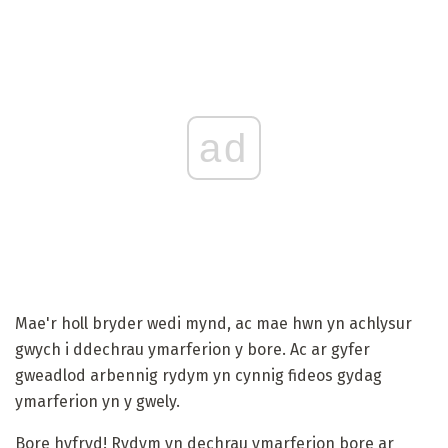
ad
Mae'r holl bryder wedi mynd, ac mae hwn yn achlysur
gwych i ddechrau ymarferion y bore. Ac ar gyfer
gweadlod arbennig rydym yn cynnig fideos gydag
ymarferion yn y gwely.
Bore hyfryd! Rydym yn dechrau ymarferion bore ar