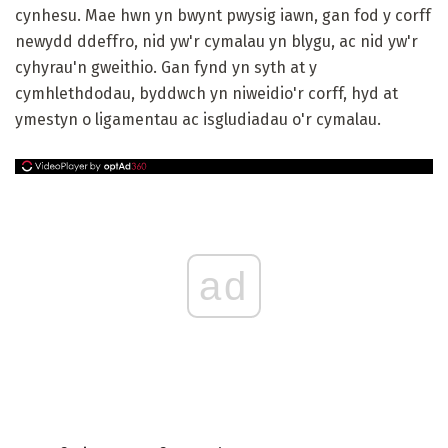
cynhesu. Mae hwn yn bwynt pwysig iawn, gan fod y corff
newydd ddeffro, nid yw'r cymalau yn blygu, ac nid yw'r
cyhyrau'n gweithio. Gan fynd yn syth at y
cymhlethdodau, byddwch yn niweidio'r corff, hyd at
ymestyn o ligamentau ac isgludiadau o'r cymalau.
ad