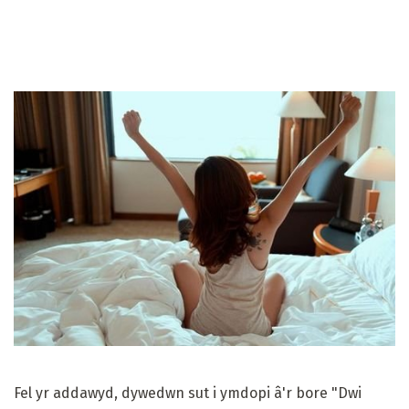
Fel yr addawyd, dywedwn sut i ymdopi â'r bore "Dwi