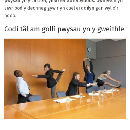
pwysau yn y cartref, ymarfer adnabyddus. Gwnewch yn
siŵr bod y dechneg gywir yn cael ei ddilyn gan wylio'r
fideo.
Codi tâl am golli pwysau yn y gweithle