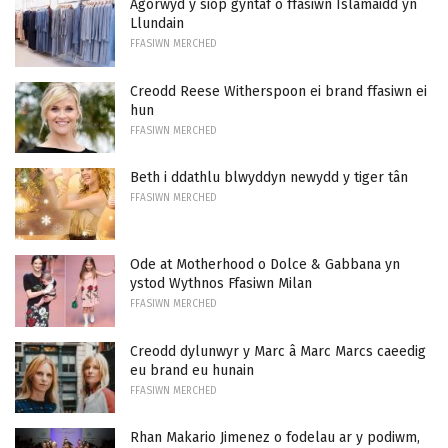
Agorwyd y siop gyntaf o ffasiwn Islamaidd yn
Llundain
FFASIWN MERCHED
Creodd Reese Witherspoon ei brand ffasiwn ei
hun
FFASIWN MERCHED
Beth i ddathlu blwyddyn newydd y tiger tân
FFASIWN MERCHED
Ode at Motherhood o Dolce & Gabbana yn
ystod Wythnos Ffasiwn Milan
FFASIWN MERCHED
Creodd dylunwyr y Marc â Marc Marcs caeedig
eu brand eu hunain
FFASIWN MERCHED
Rhan Makario Jimenez o fodelau ar y podiwm,