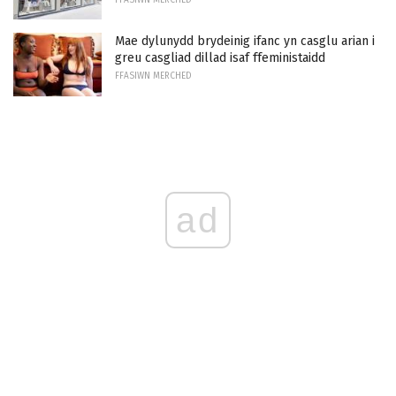
Mae dylunydd brydeinig ifanc yn casglu arian i
greu casgliad dillad isaf ffeministaidd
FFASIWN MERCHED
ad