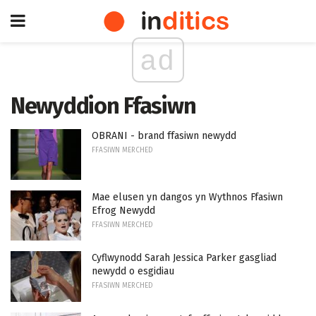
ad
Newyddion Ffasiwn
OBRANI - brand ffasiwn newydd
FFASIWN MERCHED
Mae elusen yn dangos yn Wythnos Ffasiwn
Efrog Newydd
FFASIWN MERCHED
Cyflwynodd Sarah Jessica Parker gasgliad
newydd o esgidiau
FFASIWN MERCHED