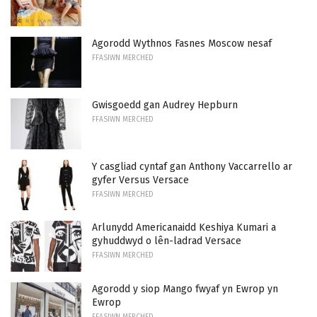
Agorodd Wythnos Fasnes Moscow nesaf
FFASIWN MERCHED
Gwisgoedd gan Audrey Hepburn
FFASIWN MERCHED
Y casgliad cyntaf gan Anthony Vaccarrello ar
gyfer Versus Versace
FFASIWN MERCHED
Arlunydd Americanaidd Keshiya Kumari a
gyhuddwyd o lên-ladrad Versace
FFASIWN MERCHED
Agorodd y siop Mango fwyaf yn Ewrop yn
Ewrop
FFASIWN MERCHED