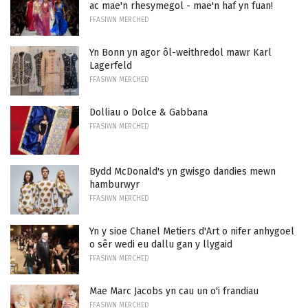
ac mae'n rhesymegol - mae'n haf yn fuan!
FFASIWN MERCHED
Yn Bonn yn agor ôl-weithredol mawr Karl
Lagerfeld
FFASIWN MERCHED
Dolliau o Dolce & Gabbana
FFASIWN MERCHED
Bydd McDonald's yn gwisgo dandies mewn
hamburwyr
FFASIWN MERCHED
Yn y sioe Chanel Metiers d'Art o nifer anhygoel
o sêr wedi eu dallu gan y llygaid
FFASIWN MERCHED
Mae Marc Jacobs yn cau un o'i frandiau
FFASIWN MERCHED