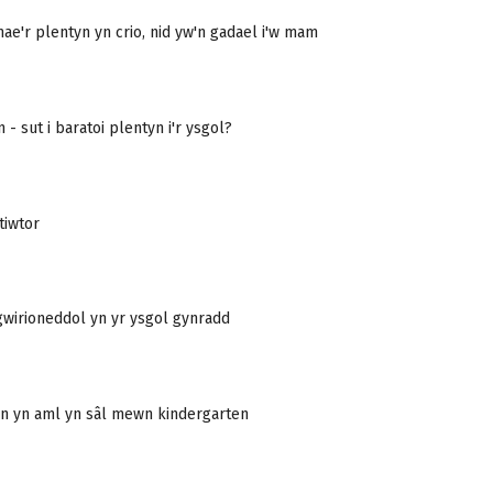
ae'r plentyn yn crio, nid yw'n gadael i'w mam
- sut i baratoi plentyn i'r ysgol?
tiwtor
wirioneddol yn yr ysgol gynradd
yn yn aml yn sâl mewn kindergarten