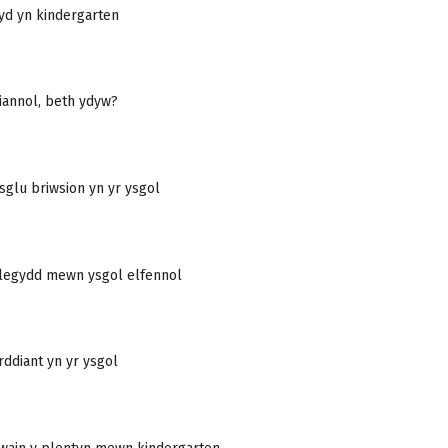
d yn kindergarten
iannol, beth ydyw?
glu briwsion yn yr ysgol
olegydd mewn ysgol elfennol
rddiant yn yr ysgol