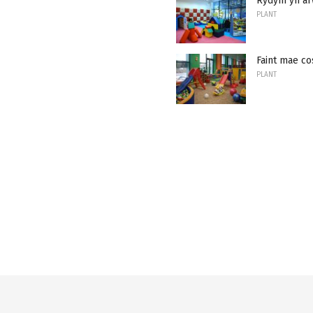
Rydym yn ar
PLANT
Faint mae co
PLANT