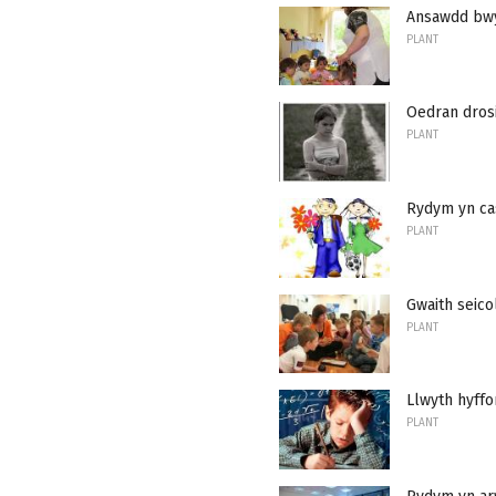
Ansawdd bwy
PLANT
Oedran dros
PLANT
Rydym yn cas
PLANT
Gwaith seic
PLANT
Llwyth hyffo
PLANT