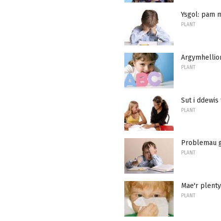
Ysgol: pam m
PLANT
Argymhellion 
PLANT
Sut i ddewis 
PLANT
Problemau g
PLANT
Mae'r plent
PLANT