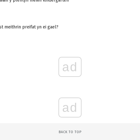
wain y plentyn mewn kindergarten
st meithrin preifat yn ei gael?
ad
ad
BACK TO TOP