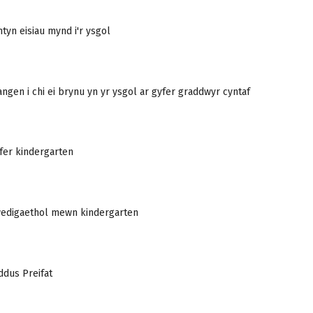
ntyn eisiau mynd i'r ysgol
angen i chi ei brynu yn yr ysgol ar gyfer graddwyr cyntaf
yfer kindergarten
wedigaethol mewn kindergarten
ddus Preifat