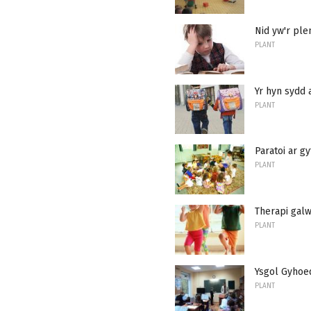
Nid yw'r ple
PLANT
Yr hyn sydd 
PLANT
Paratoi ar g
PLANT
Therapi gal
PLANT
Ysgol Gyhoe
PLANT