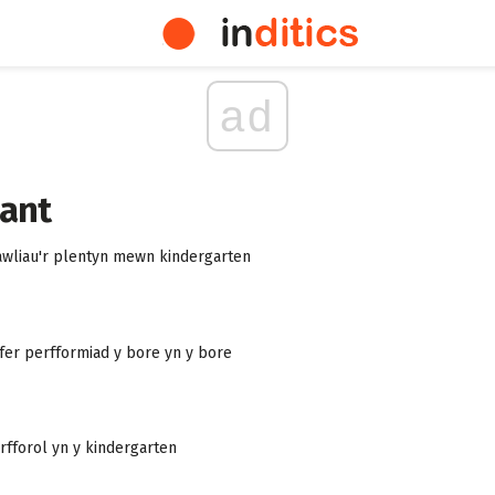
ad
lant
awliau'r plentyn mewn kindergarten
yfer perfformiad y bore yn y bore
orfforol yn y kindergarten