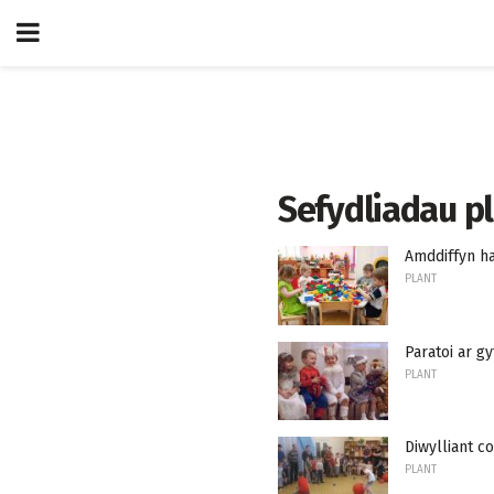
Sefydliadau p
Amddiffyn h
PLANT
Paratoi ar g
PLANT
Diwylliant c
PLANT