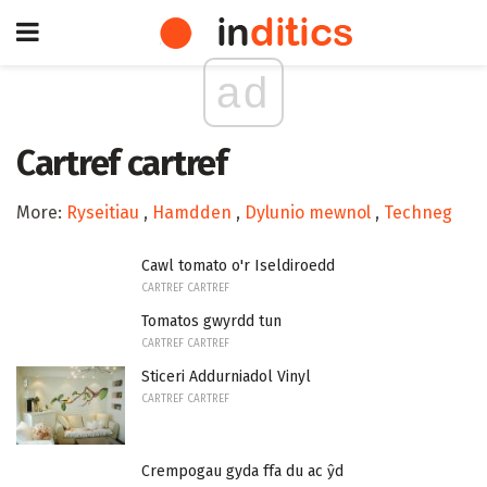
ad
Cartref cartref
More:
Ryseitiau
,
Hamdden
,
Dylunio mewnol
,
Techneg
Cawl tomato o'r Iseldiroedd
CARTREF CARTREF
Tomatos gwyrdd tun
CARTREF CARTREF
Sticeri Addurniadol Vinyl
CARTREF CARTREF
Crempogau gyda ffa du ac ŷd