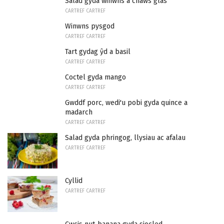
Salad gyda winwns a chaws glas
CARTREF CARTREF
Winwns pysgod
CARTREF CARTREF
Tart gydag ŷd a basil
CARTREF CARTREF
Coctel gyda mango
CARTREF CARTREF
Gwddf porc, wedi'u pobi gyda quince a
madarch
CARTREF CARTREF
Salad gyda phringog, llysiau ac afalau
CARTREF CARTREF
Cyllid
CARTREF CARTREF