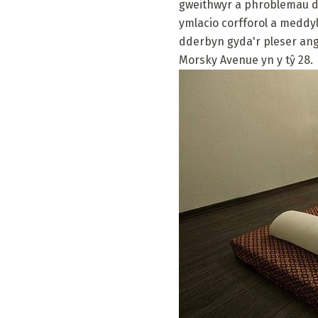
gweithwyr a phroblemau d
ymlacio corfforol a meddyl
dderbyn gyda'r pleser angh
Morsky Avenue yn y tŷ 28.