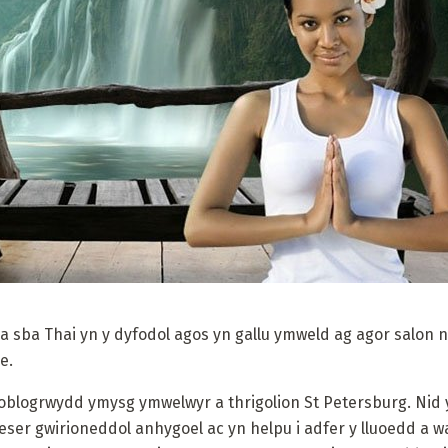
o a sba Thai yn y dyfodol agos yn gallu ymweld ag agor salon
e.
 poblogrwydd ymysg ymwelwyr a thrigolion St Petersburg. Nid
eser gwirioneddol anhygoel ac yn helpu i adfer y lluoedd a w