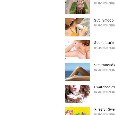
HARDDWCH MEN
Sut i ymdopi
HARDDWCH MEN
Sut i ofalu'n
HARDDWCH MEN
Sut i wneud 
HARDDWCH MEN
Gwarchod dwy
HARDDWCH MEN
Rhagfyr Swee
HARDDWCH MEN