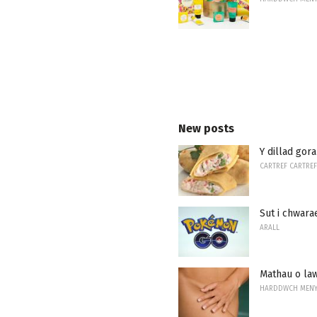
New posts
Y dillad gor
CARTREF CARTREF
Sut i chwara
ARALL
Mathau o law
HARDDWCH MEN