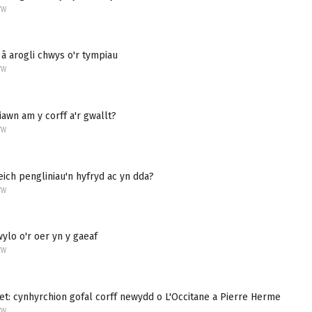
YW
 â arogli chwys o'r tympiau
YW
 iawn am y corff a'r gwallt?
YW
eich pengliniau'n hyfryd ac yn dda?
YW
lo o'r oer yn y gaeaf
YW
t: cynhyrchion gofal corff newydd o L'Occitane a Pierre Herme
YW