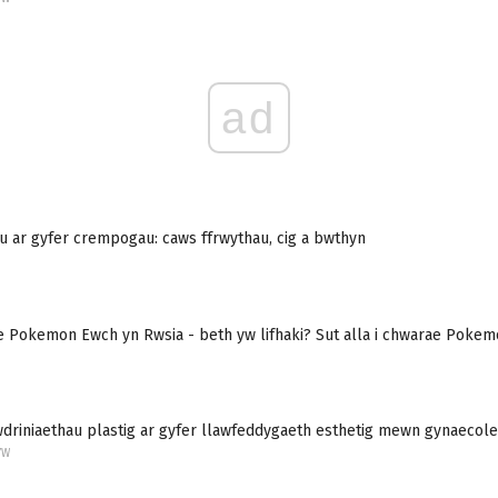
ad
au ar gyfer crempogau: caws ffrwythau, cig a bwthyn
e Pokemon Ewch yn Rwsia - beth yw lifhaki? Sut alla i chwarae Pokemo
driniaethau plastig ar gyfer llawfeddygaeth esthetig mewn gynaecol
YW