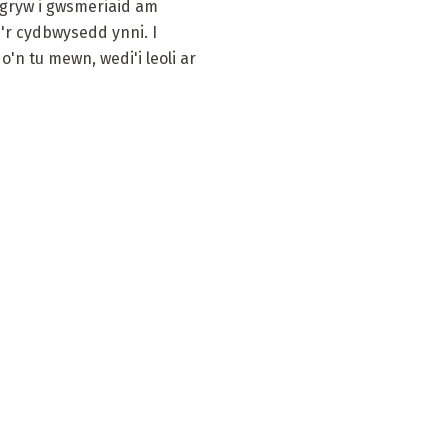
gryw i gwsmeriaid am
i'r cydbwysedd ynni. I
'n tu mewn, wedi'i leoli ar