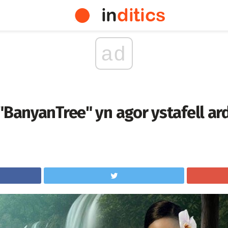
ad
 "BanyanTree" yn agor ystafell a