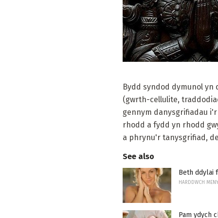
Bydd syndod dymunol yn dd
(gwrth-cellulite, traddodia
gennym danysgrifiadau i'r
rhodd a fydd yn rhodd gwy
a phrynu'r tanysgrifiad, d
See also
Beth ddylai 
HARDDWCH MEN
Pam ydych ch