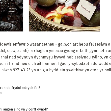
ewis enfawr o wasanaethau - gallwch archebu fel sesiwn ar
dol, olew, ac ati), a rhaglen ymlacio gydag effaith gymhleth ar
 rhai nad ydynt yn dychmygu bywyd heb sesiynau tylino, yn o
ch i ffrind neu eich ail hanner. I gael y wybodaeth ddiwedd
eialwch 927-43-23 yn unig a bydd ein gweithiwr yn ateb yr holl
fron delfrydol edrych fel?
YW
i angen sinc yn y corff dynol?