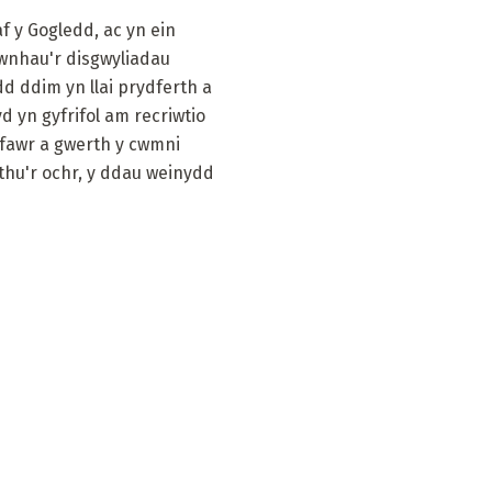
f y Gogledd, ac yn ein
awnhau'r disgwyliadau
 ddim yn llai prydferth a
d yn gyfrifol am recriwtio
 fawr a gwerth y cwmni
rthu'r ochr, y ddau weinydd