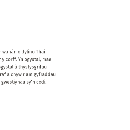
 wahân o dylino Thai
 y corff. Yn ogystal, mae
gystal â thystysgrifau
araf a chywir am gyfraddau
 gwestiynau sy'n codi.