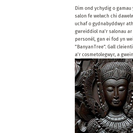
Dim ond ychydig o gamau y
salon fe welwch chi dawelw
uchaf o gydnabyddwyr athr
gwreiddiol na'r salonau ar
personél, gan ei fod yn w
"BanyanTree". Gall cleient
a'r cosmetolegwyr, a gwei