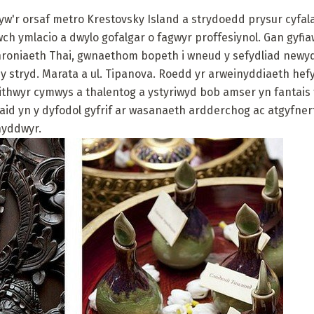
w'r orsaf metro Krestovsky Island a strydoedd prysur cyfala
ch ymlacio a dwylo gofalgar o fagwyr proffesiynol. Gan gyfi
oniaeth Thai, gwnaethom bopeth i wneud y sefydliad newydd
 y stryd. Marata a ul. Tipanova. Roedd yr arweinyddiaeth hefy
eithwyr cymwys a thalentog a ystyriwyd bob amser yn fantais
iaid yn y dyfodol gyfrif ar wasanaeth ardderchog ac atgyfne
nyddwyr.