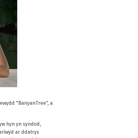
 newydd "BanyanTree", a
 yw hyn yn syndod,
ariwyd ar ddatrys