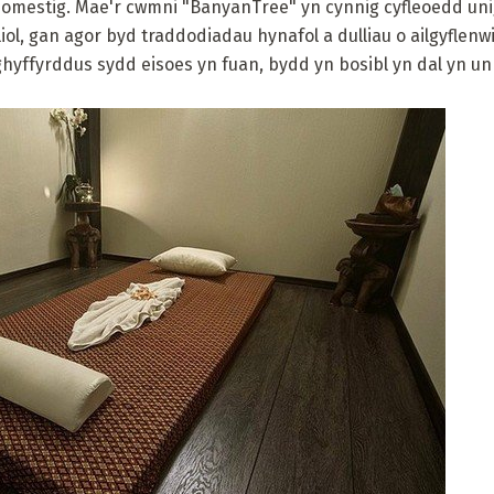
omestig. Mae'r cwmni "BanyanTree" yn cynnig cyfleoedd uni
iol, gan agor byd traddodiadau hynafol a dulliau o ailgyflenw
yffyrddus sydd eisoes yn fuan, bydd yn bosibl yn dal yn un o