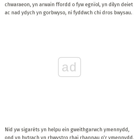
chwaraeon, yn arwain ffordd o fyw egnïol, yn dilyn deiet
ac nad ydych yn gorbwyso, ni fyddwch chi dros bwysau.
ad
Nid yw sigaréts yn helpu ein gweithgarwch ymennydd,
ond yn hytrach yn rhwystro rhai rhannau o'r ymennydd,