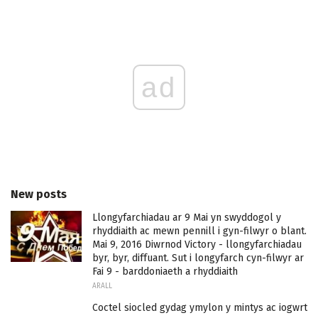
ad
New posts
Llongyfarchiadau ar 9 Mai yn swyddogol y
rhyddiaith ac mewn pennill i gyn-filwyr o blant.
Mai 9, 2016 Diwrnod Victory - llongyfarchiadau
byr, byr, diffuant. Sut i longyfarch cyn-filwyr ar
Fai 9 - barddoniaeth a rhyddiaith
ARALL
Coctel siocled gydag ymylon y mintys ac iogwrt