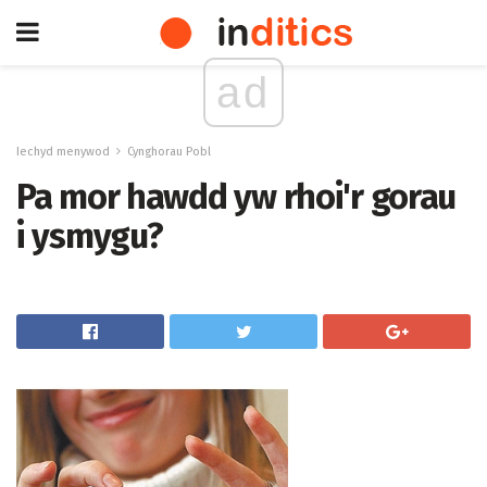
ad
Iechyd menywod
Cynghorau Pobl
Pa mor hawdd yw rhoi'r gorau
i ysmygu?