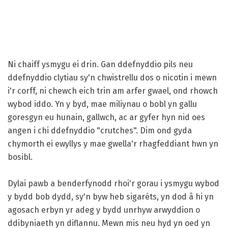
Ni chaiff ysmygu ei drin. Gan ddefnyddio pils neu
ddefnyddio clytiau sy'n chwistrellu dos o nicotin i mewn
i'r corff, ni chewch eich trin am arfer gwael, ond rhowch
wybod iddo. Yn y byd, mae miliynau o bobl yn gallu
goresgyn eu hunain, gallwch, ac ar gyfer hyn nid oes
angen i chi ddefnyddio "crutches". Dim ond gyda
chymorth ei ewyllys y mae gwella'r rhagfeddiant hwn yn
bosibl.
Dylai pawb a benderfynodd rhoi'r gorau i ysmygu wybod
y bydd bob dydd, sy'n byw heb sigaréts, yn dod â hi yn
agosach erbyn yr adeg y bydd unrhyw arwyddion o
ddibyniaeth yn diflannu. Mewn mis neu hyd yn oed yn