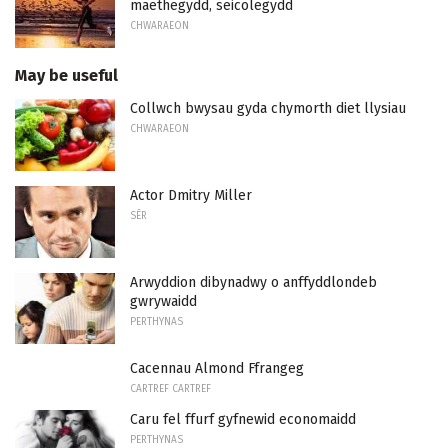
maethegydd, seicolegydd
CHWARAEON
May be useful
Collwch bwysau gyda chymorth diet llysiau
CHWARAEON
Actor Dmitry Miller
SÊR
Arwyddion dibynadwy o anffyddlondeb
gwrywaidd
PERTHYNAS
Cacennau Almond Ffrangeg
CARTREF CARTREF
Caru fel ffurf gyfnewid economaidd
PERTHYNAS