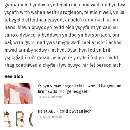
gynharach, byddwch yn teimlo eich bod wedi dod yn fwy
ysgafn wrth wahaniaethu arogleuon, teimlo'n well, yn llai
tebygol o effeithiau tywydd, anadlu'n ddyfnach ac yn
haws. Mewn blwyddyn bydd eich ysgyfaint yn cael eu
clirio o dybaco, a byddwch yn dod yn berson iach, oni
bai, wrth gwrs, nad yw ysmygu wedi cael amser i achosi
niwed annibynadwy i iechyd. Dylai hyn fod yn brif
ysgogiad i roi'r gorau i ysmygu - y cyfle i fod yn rhydd
rhag caethiwed a chyfle i fyw bywyd hir fel person iach.
See also
Yr hyn y mae angen i chi ei wneud i'w gwneud
hi'n hawdd rhoi genedigaeth
IECHYD MENYWOD
Deiet ABC - colli pwysau iach
IECHYD MENYWOD