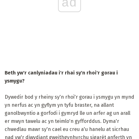
ad
Beth yw'r canlyniadau i'r rhai sy'n rhoi'r gorau i
ysmygu?
Dywedir bod y rheiny sy'n rhoi'r gorau i ysmygu yn mynd
yn nerfus ac yn gyflym yn tyfu braster, na allant
ganolbwyntio a gorfodi i gymryd lle un arfer ag un arall
er mwyn tawelu ac yn teimlo'n gyfforddus. Dyma'r
chwedlau mawr sy'n cael eu creu a'u hanelu at sicrhau
nad yw'r diwydiant gweithgynhyrchu sigarét anferth yn