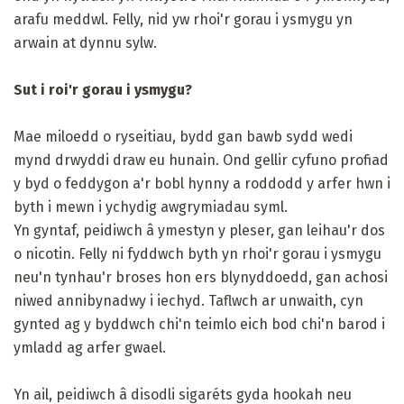
arafu meddwl. Felly, nid yw rhoi'r gorau i ysmygu yn
arwain at dynnu sylw.
Sut i roi'r gorau i ysmygu?
Mae miloedd o ryseitiau, bydd gan bawb sydd wedi
mynd drwyddi draw eu hunain. Ond gellir cyfuno profiad
y byd o feddygon a'r bobl hynny a roddodd y arfer hwn i
byth i mewn i ychydig awgrymiadau syml.
Yn gyntaf, peidiwch â ymestyn y pleser, gan leihau'r dos
o nicotin. Felly ni fyddwch byth yn rhoi'r gorau i ysmygu
neu'n tynhau'r broses hon ers blynyddoedd, gan achosi
niwed annibynadwy i iechyd. Taflwch ar unwaith, cyn
gynted ag y byddwch chi'n teimlo eich bod chi'n barod i
ymladd ag arfer gwael.
Yn ail, peidiwch â disodli sigaréts gyda hookah neu