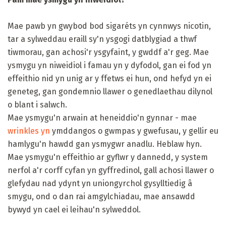
Mae pawb yn gwybod bod sigaréts yn cynnwys nicotin,
tar a sylweddau eraill sy'n ysgogi datblygiad a thwf
tiwmorau, gan achosi'r ysgyfaint, y gwddf a'r geg. Mae
ysmygu yn niweidiol i famau yn y dyfodol, gan ei fod yn
effeithio nid yn unig ar y ffetws ei hun, ond hefyd yn ei
geneteg, gan gondemnio llawer o genedlaethau dilynol
o blant i salwch.
Mae ysmygu'n arwain at heneiddio'n gynnar - mae
wrinkles yn
ymddangos o gwmpas y gwefusau, y gellir eu
hamlygu'n hawdd gan ysmygwr anadlu. Heblaw hyn.
Mae ysmygu'n effeithio ar gyflwr y dannedd, y system
nerfol a'r corff cyfan yn gyffredinol, gall achosi llawer o
glefydau nad ydynt yn uniongyrchol gysylltiedig â
smygu, ond o dan rai amgylchiadau, mae ansawdd
bywyd yn cael ei leihau'n sylweddol.