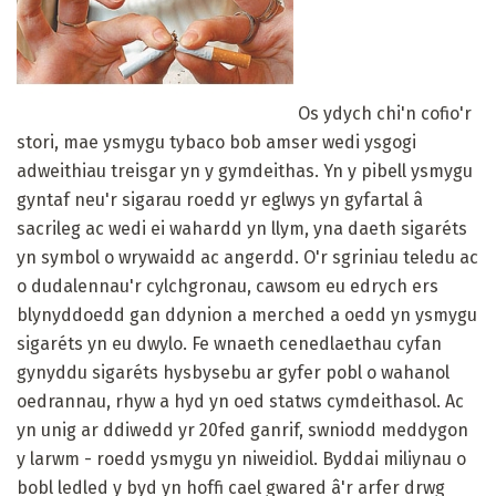
Os ydych chi'n cofio'r
stori, mae ysmygu tybaco bob amser wedi ysgogi
adweithiau treisgar yn y gymdeithas. Yn y pibell ysmygu
gyntaf neu'r sigarau roedd yr eglwys yn gyfartal â
sacrileg ac wedi ei wahardd yn llym, yna daeth sigaréts
yn symbol o wrywaidd ac angerdd. O'r sgriniau teledu ac
o dudalennau'r cylchgronau, cawsom eu edrych ers
blynyddoedd gan ddynion a merched a oedd yn ysmygu
sigaréts yn eu dwylo. Fe wnaeth cenedlaethau cyfan
gynyddu sigaréts hysbysebu ar gyfer pobl o wahanol
oedrannau, rhyw a hyd yn oed statws cymdeithasol. Ac
yn unig ar ddiwedd yr 20fed ganrif, swniodd meddygon
y larwm - roedd ysmygu yn niweidiol. Byddai miliynau o
bobl ledled y byd yn hoffi cael gwared â'r arfer drwg