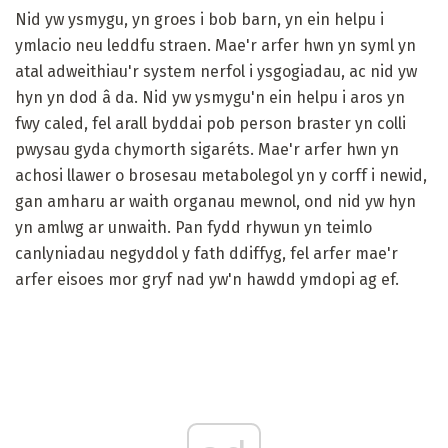
Nid yw ysmygu, yn groes i bob barn, yn ein helpu i
ymlacio neu leddfu straen. Mae'r arfer hwn yn syml yn
atal adweithiau'r system nerfol i ysgogiadau, ac nid yw
hyn yn dod â da. Nid yw ysmygu'n ein helpu i aros yn
fwy caled, fel arall byddai pob person braster yn colli
pwysau gyda chymorth sigaréts. Mae'r arfer hwn yn
achosi llawer o brosesau metabolegol yn y corff i newid,
gan amharu ar waith organau mewnol, ond nid yw hyn
yn amlwg ar unwaith. Pan fydd rhywun yn teimlo
canlyniadau negyddol y fath ddiffyg, fel arfer mae'r
arfer eisoes mor gryf nad yw'n hawdd ymdopi ag ef.