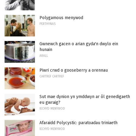
Polygamous menywod
PERTHYNAS
Gwnewch gacen o arian gyda'n dwylo ein
hunain
ARALL
Piwri crwd o gooseberry a orennau
CARTREF CARTREF
Sut mae dynion yn ymddwyn ar ôl genedigaeth
eu gwraig?
IECHYD MENYWOD
Afaraidd Polycystic: paratoadau triniaeth
IECHYD MENYWOD