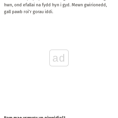
hwn, ond efallai na fydd hyn i gyd. Mewn gwirionedd,
gall pawb roi'r gorau iddi.
ad
Pam mae ysmygu yn niweidiol?