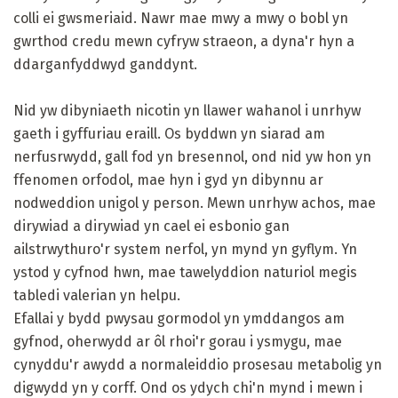
colli ei gwsmeriaid. Nawr mae mwy a mwy o bobl yn
gwrthod credu mewn cyfryw straeon, a dyna'r hyn a
ddarganfyddwyd ganddynt.
Nid yw dibyniaeth nicotin yn llawer wahanol i unrhyw
gaeth i gyffuriau eraill. Os byddwn yn siarad am
nerfusrwydd, gall fod yn bresennol, ond nid yw hon yn
ffenomen orfodol, mae hyn i gyd yn dibynnu ar
nodweddion unigol y person. Mewn unrhyw achos, mae
dirywiad a dirywiad yn cael ei esbonio gan
ailstrwythuro'r system nerfol, yn mynd yn gyflym. Yn
ystod y cyfnod hwn, mae tawelyddion naturiol megis
tabledi valerian yn helpu.
Efallai y bydd pwysau gormodol yn ymddangos am
gyfnod, oherwydd ar ôl rhoi'r gorau i ysmygu, mae
cynyddu'r awydd a normaleiddio prosesau metabolig yn
digwydd yn y corff. Ond os ydych chi'n mynd i mewn i