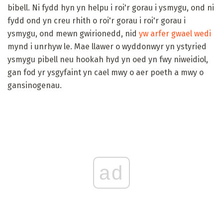
bibell. Ni fydd hyn yn helpu i roi'r gorau i ysmygu, ond ni
fydd ond yn creu rhith o roi'r gorau i roi'r gorau i
ysmygu, ond mewn gwirionedd, nid
yw arfer gwael wedi
mynd i unrhyw le. Mae llawer o wyddonwyr yn ystyried
ysmygu pibell neu hookah hyd yn oed yn fwy niweidiol,
gan fod yr ysgyfaint yn cael mwy o aer poeth a mwy o
gansinogenau.
ad