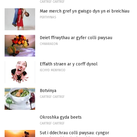
CARTREF CARTREF
Mae merch gref yn gwisgo dyn yn ei breichiau
PERTHYNAS
Deiet ffrwythau ar gyfer colli pwysau
CHWARAEON
Effaith straen ar y corff dynol
IECHYD MENYWOD
Botvinya
CARTREF CARTREF
Okroshka gyda beets
CARTREF CARTREF
Sut i ddechrau colli pwysau: cyngor