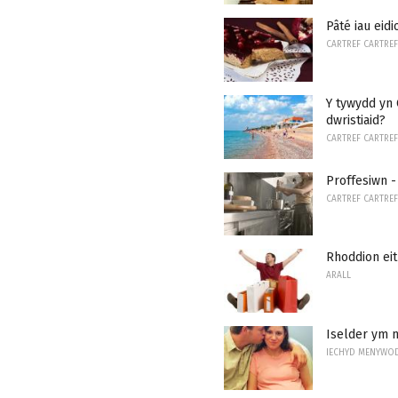
Pâté iau eidi
CARTREF CARTREF
Y tywydd yn 
dwristiaid?
CARTREF CARTREF
Proffesiwn - 
CARTREF CARTREF
Rhoddion eit
ARALL
Iselder ym m
IECHYD MENYWO