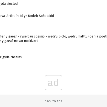
yda siocled
a: Artist Pobl yr Undeb Sofietaidd
fer y gaeaf - ryseitiau coginio - wedi'u piclo, wedi'u halltu (oeri a poeth
r y gaeaf mewn multivark
r gyda rhesins
ad
BACK TO TOP