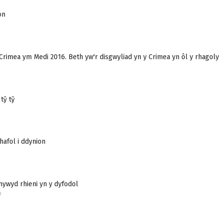
on
Crimea ym Medi 2016. Beth yw'r disgwyliad yn y Crimea yn ôl y rhagol
tŷ tŷ
hafol i ddynion
ywyd rhieni yn y dyfodol
D