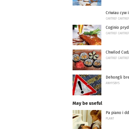
Criwiau cyw 
CARTREF CARTREF
Coginio pry
CARTREF CARTREF
Chwilod Cudz
CARTREF CARTREF
Dehongli br
ANHYSBYS
May be useful
Pa piano i d
PLANT