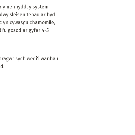
yr ymennydd, y system
ddwy sleisen tenau ar hyd
 ac yn cywasgu chamomile,
i'u gosod ar gyfer 4-5
bragwr sych wedi'i wanhau
ud.