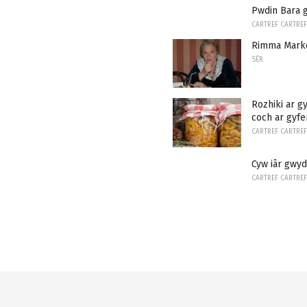
Pwdin Bara g
CARTREF CARTREF
Rimma Markov
SÊR
Rozhiki ar gy
coch ar gyfe
CARTREF CARTREF
Cyw iâr gwyd
CARTREF CARTREF