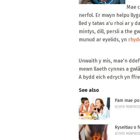
Mae cy
nerfol. Er mwyn helpu llyg
lled y tatws a'u rhoi ar 
mintys, dill, persli a the
munud ar eyelids, yn
rhyd
Unwaith y mis, mae'n dde
mewn llaeth cynnes a gwlân
A bydd eich edrych yn ffres
See also
Pam mae pob
IECHYD MENYWO
Ryseitiau o 
IECHYD MENYWO