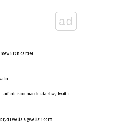
ad
u mewn i'ch cartref
wdin
c anfanteision marchnata rhwydwaith
bryd i wella a gwella'r corff