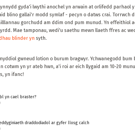
nnydd gyda'i lwythi anochel yn arwain at orlifedd parhaol 
aid blino gallai'r modd symlaf - pecyn o datws crai. Torrwch 
y dailllannau gorchudd am ddim ond pum munud. Yn effeithiol
 gwyrdd. Mae tamponau, wedi'u saethu mewn llaeth ffres ac wed
dhau blinder yn
syth.
fnyddiol gwneud lotion o burum bragwyr. Ychwanegodd bum 
 cotwm yn yr ateb hwn, a'i roi ar eich llygaid am 10-20 mun
, yn ifanc!
l yn cael braster?
D
feddyginiaeth draddodiadol ar gyfer llosg calch
D