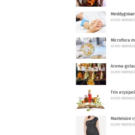
Meddyginiae
IECHYD MENYWO
Microflora m
IECHYD MENYWO
Aroma-golau
IECHYD MENYWO
Trin erysipe
IECHYD MENYWO
Manteision 
IECHYD MENYWO