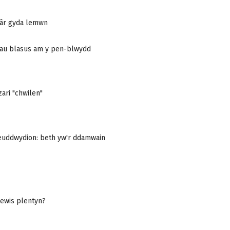
iâr gyda lemwn
dau blasus am y pen-blwydd
ari "chwilen"
euddwydion: beth yw'r ddamwain
dewis plentyn?