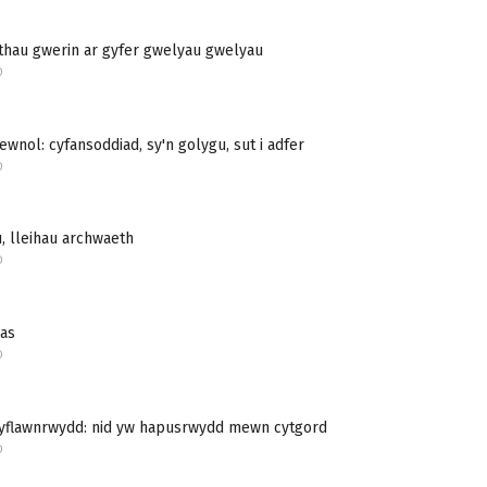
thau gwerin ar gyfer gwelyau gwelyau
D
ewnol: cyfansoddiad, sy'n golygu, sut i adfer
D
, lleihau archwaeth
D
las
D
cyflawnrwydd: nid yw hapusrwydd mewn cytgord
D