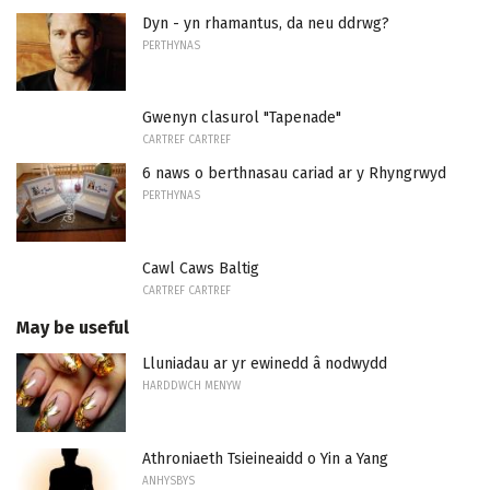
Dyn - yn rhamantus, da neu ddrwg?
PERTHYNAS
Gwenyn clasurol "Tapenade"
CARTREF CARTREF
6 naws o berthnasau cariad ar y Rhyngrwyd
PERTHYNAS
Cawl Caws Baltig
CARTREF CARTREF
May be useful
Lluniadau ar yr ewinedd â nodwydd
HARDDWCH MENYW
Athroniaeth Tsieineaidd o Yin a Yang
ANHYSBYS