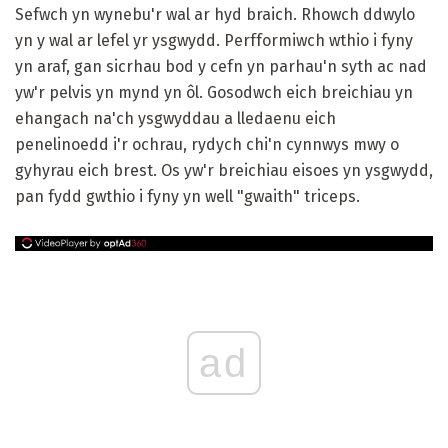
Sefwch yn wynebu'r wal ar hyd braich. Rhowch ddwylo
yn y wal ar lefel yr ysgwydd. Perfformiwch wthio i fyny
yn araf, gan sicrhau bod y cefn yn parhau'n syth ac nad
yw'r pelvis yn mynd yn ôl. Gosodwch eich breichiau yn
ehangach na'ch ysgwyddau a lledaenu eich
penelinoedd i'r ochrau, rydych chi'n cynnwys mwy o
gyhyrau eich brest. Os yw'r breichiau eisoes yn ysgwydd,
pan fydd gwthio i fyny yn well "gwaith" triceps.
ad