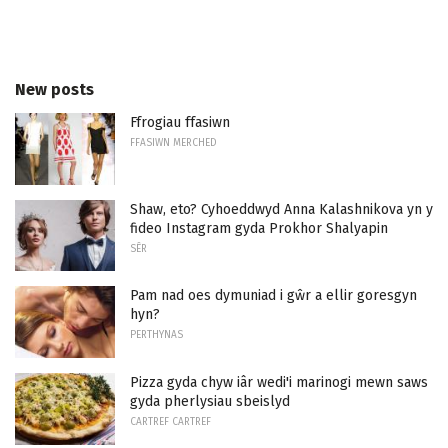
New posts
Ffrogiau ffasiwn
FFASIWN MERCHED
Shaw, eto? Cyhoeddwyd Anna Kalashnikova yn y
fideo Instagram gyda Prokhor Shalyapin
SÊR
Pam nad oes dymuniad i gŵr a ellir goresgyn
hyn?
PERTHYNAS
Pizza gyda chyw iâr wedi'i marinogi mewn saws
gyda pherlysiau sbeislyd
CARTREF CARTREF