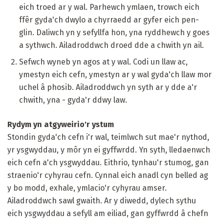
eich troed ar y wal. Parhewch ymlaen, trowch eich
ffêr gyda'ch dwylo a chyrraedd ar gyfer eich pen-
glin. Daliwch yn y sefyllfa hon, yna ryddhewch y goes
a sythwch. Ailadroddwch droed dde a chwith yn ail.
Sefwch wyneb yn agos at y wal. Codi un llaw ac,
ymestyn eich cefn, ymestyn ar y wal gyda'ch llaw mor
uchel â phosib. Ailadroddwch yn syth ar y dde a'r
chwith, yna - gyda'r ddwy law.
Rydym yn atgyweirio'r ystum
Stondin gyda'ch cefn i'r wal, teimlwch sut mae'r nythod,
yr ysgwyddau, y môr yn ei gyffwrdd. Yn syth, lledaenwch
eich cefn a'ch ysgwyddau. Eithrio, tynhau'r stumog, gan
straenio'r cyhyrau cefn. Cynnal eich anadl cyn belled ag
y bo modd, exhale, ymlacio'r cyhyrau amser.
Ailadroddwch sawl gwaith. Ar y diwedd, dylech sythu
eich ysgwyddau a sefyll am eiliad, gan gyffwrdd â chefn