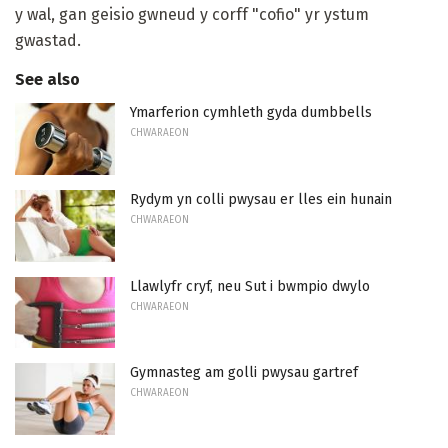
y wal, gan geisio gwneud y corff "cofio" yr ystum
gwastad.
See also
Ymarferion cymhleth gyda dumbbells
CHWARAEON
Rydym yn colli pwysau er lles ein hunain
CHWARAEON
Llawlyfr cryf, neu Sut i bwmpio dwylo
CHWARAEON
Gymnasteg am golli pwysau gartref
CHWARAEON