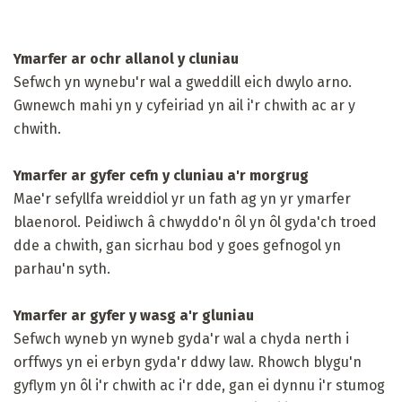
Ymarfer ar ochr allanol y cluniau
Sefwch yn wynebu'r wal a gweddill eich dwylo arno.
Gwnewch mahi yn y cyfeiriad yn ail i'r chwith ac ar y
chwith.
Ymarfer ar gyfer cefn y cluniau a'r morgrug
Mae'r sefyllfa wreiddiol yr un fath ag yn yr ymarfer
blaenorol. Peidiwch â chwyddo'n ôl yn ôl gyda'ch troed
dde a chwith, gan sicrhau bod y goes gefnogol yn
parhau'n syth.
Ymarfer ar gyfer y wasg a'r gluniau
Sefwch wyneb yn wyneb gyda'r wal a chyda nerth i
orffwys yn ei erbyn gyda'r ddwy law. Rhowch blygu'n
gyflym yn ôl i'r chwith ac i'r dde, gan ei dynnu i'r stumog