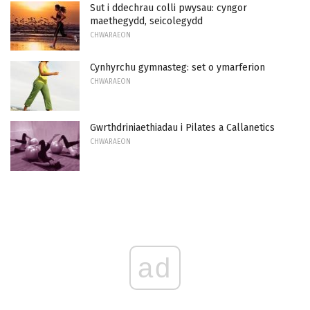
Sut i ddechrau colli pwysau: cyngor
maethegydd, seicolegydd
CHWARAEON
Cynhyrchu gymnasteg: set o ymarferion
CHWARAEON
Gwrthdriniaethiadau i Pilates a Callanetics
CHWARAEON
ad