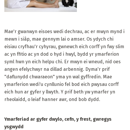
Mae'r gwanwyn eisoes wedi dechrau, ac er mwyn mynd i
mewn i siâp, mae gennym lai o amser. Os ydych chi
eisiau cryfhau'r cyhyrau, gwnewch eich corff yn fwy slim
ac yn ffitio ac yn dod o hyd i hwyl, bydd yr ymarferion
syml hwn yn eich helpu chi. Er mwyn ei wneud, nid oes
angen efelychwyr na dillad arbennig. Dyma'r prif
"daflunydd chwaraeon" yma yn wal gyffredin. Mae
ymarferion wedi'u cynllunio fel bod eich pwysau corff
eich hun ar gyfer y llwyth. Y prif beth yw ymarfer yn
rheolaidd, o leiaf hanner awr, ond bob dydd.
Ymarferiad ar gyfer dwylo, cefn, y frest, gwregys
ysgwydd