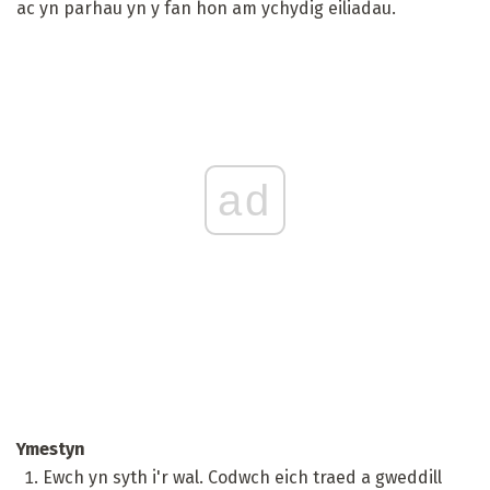
ac yn parhau yn y fan hon am ychydig eiliadau.
ad
Ymestyn
Ewch yn syth i'r wal. Codwch eich traed a gweddill