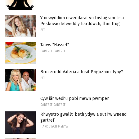
Y newyddion diweddaraf yn Instagram Lisa
Peskova: delwedd y harddwch, llun ffug
SÊR
Tatws "Hassel"
CARTREF CARTREF
Brocerodd Valeria a Iosif Prigozhin i fyny?
SÊR
Cyw iâr wedi'u pobi mewn pwmpen
CARTREF CARTREF
Rhwystro gwallt, beth ydyw a sut i'w wneud
gartref
HARDDWCH MENYW