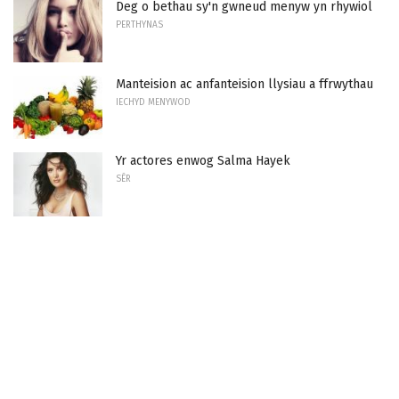
Deg o bethau sy'n gwneud menyw yn rhywiol
PERTHYNAS
Manteision ac anfanteision llysiau a ffrwythau
IECHYD MENYWOD
Yr actores enwog Salma Hayek
SÊR