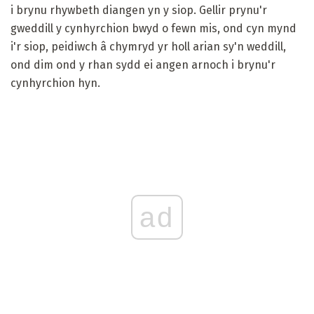
i brynu rhywbeth diangen yn y siop. Gellir prynu'r
gweddill y cynhyrchion bwyd o fewn mis, ond cyn mynd
i'r siop, peidiwch â chymryd yr holl arian sy'n weddill,
ond dim ond y rhan sydd ei angen arnoch i brynu'r
cynhyrchion hyn.
ad