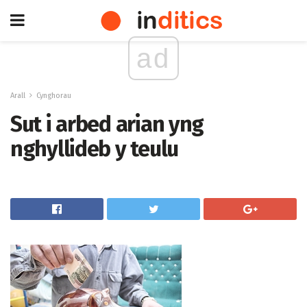
ad
Arall
Cynghorau
Sut i arbed arian yng
nghyllideb y teulu