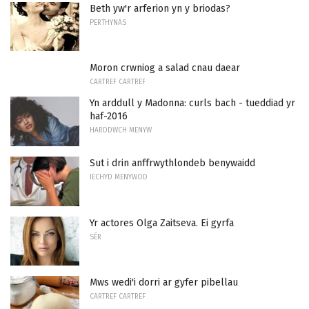
Beth yw'r arferion yn y briodas?
PERTHYNAS
Moron crwniog a salad cnau daear
CARTREF CARTREF
Yn arddull y Madonna: curls bach - tueddiad yr
haf-2016
HARDDWCH MENYW
Sut i drin anffrwythlondeb benywaidd
IECHYD MENYWOD
Yr actores Olga Zaitseva. Ei gyrfa
SÊR
Mws wedi'i dorri ar gyfer pibellau
CARTREF CARTREF