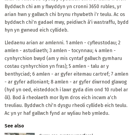
Byddwch chi am y flwyddyn yn cronni 3650 rubles, yr
arian hwn y gallwch chi brynu rhywbeth i'r teulu. Ac os
byddwch chi'n gadael mwy, peidiwch â'i wastraffu, bydd
hyn yn gwneud eich cyllideb.
Lledaenu arian ar amlenni. 1 amlen - cyfleustodau; 2
amlen - astudiaeth; 3 amlen - tocynnau; 4 amlen -
cynhyrchion bwyd (am y mis cyntaf gallwch gymharu
costau cynhyrchion yn fras); 5 amlen - talu ar y
benthyciad; 6 amlen - ar gyfer eitemau cartref; 7 amlen
- ar gyfer adloniant; 8 amlen - ar gyfer diwrnod glawog
(hyd yn oed, eisteddoch i lawr gyda dim ond 10 rubel ar
ôl). Bod â rheolaeth mor llym dros eich incwm a'ch
treuliau. Byddwch chi'n dysgu rheoli cyllideb eich teulu.
Ac yn yr haf gallwch fynd ar wyliau heb ymledu.
See also