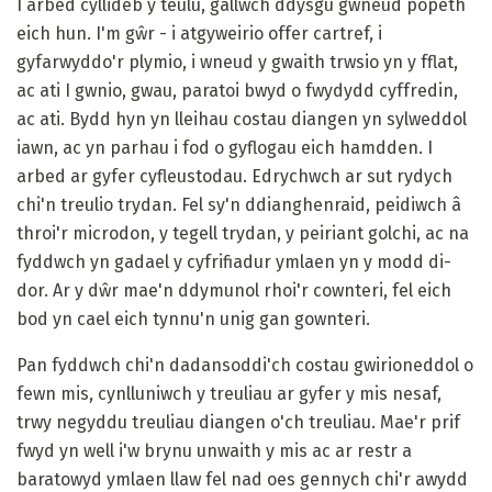
I arbed cyllideb y teulu, gallwch ddysgu gwneud popeth
eich hun. I'm gŵr - i atgyweirio offer cartref, i
gyfarwyddo'r plymio, i wneud y gwaith trwsio yn y fflat,
ac ati I gwnio, gwau, paratoi bwyd o fwydydd cyffredin,
ac ati. Bydd hyn yn lleihau costau diangen yn sylweddol
iawn, ac yn parhau i fod o gyflogau eich hamdden. I
arbed ar gyfer cyfleustodau. Edrychwch ar sut rydych
chi'n treulio trydan. Fel sy'n ddianghenraid, peidiwch â
throi'r microdon, y tegell trydan, y peiriant golchi, ac na
fyddwch yn gadael y cyfrifiadur ymlaen yn y modd di-
dor. Ar y dŵr mae'n ddymunol rhoi'r cownteri, fel eich
bod yn cael eich tynnu'n unig gan gownteri.
Pan fyddwch chi'n dadansoddi'ch costau gwirioneddol o
fewn mis, cynlluniwch y treuliau ar gyfer y mis nesaf,
trwy negyddu treuliau diangen o'ch treuliau. Mae'r prif
fwyd yn well i'w brynu unwaith y mis ac ar restr a
baratowyd ymlaen llaw fel nad oes gennych chi'r awydd