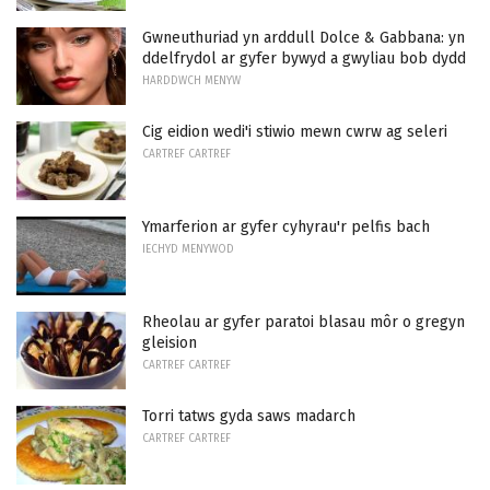
Gwneuthuriad yn arddull Dolce & Gabbana: yn
ddelfrydol ar gyfer bywyd a gwyliau bob dydd
HARDDWCH MENYW
Cig eidion wedi'i stiwio mewn cwrw ag seleri
CARTREF CARTREF
Ymarferion ar gyfer cyhyrau'r pelfis bach
IECHYD MENYWOD
Rheolau ar gyfer paratoi blasau môr o gregyn
gleision
CARTREF CARTREF
Torri tatws gyda saws madarch
CARTREF CARTREF