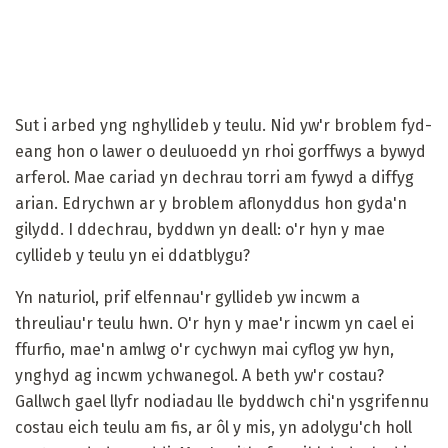
Sut i arbed yng nghyllideb y teulu. Nid yw'r broblem fyd-
eang hon o lawer o deuluoedd yn rhoi gorffwys a bywyd
arferol. Mae cariad yn dechrau torri am fywyd a diffyg
arian. Edrychwn ar y broblem aflonyddus hon gyda'n
gilydd. I ddechrau, byddwn yn deall: o'r hyn y mae
cyllideb y teulu yn ei ddatblygu?
Yn naturiol, prif elfennau'r gyllideb yw incwm a
threuliau'r teulu hwn. O'r hyn y mae'r incwm yn cael ei
ffurfio, mae'n amlwg o'r cychwyn mai cyflog yw hyn,
ynghyd ag incwm ychwanegol. A beth yw'r costau?
Gallwch gael llyfr nodiadau lle byddwch chi'n ysgrifennu
costau eich teulu am fis, ar ôl y mis, yn adolygu'ch holl