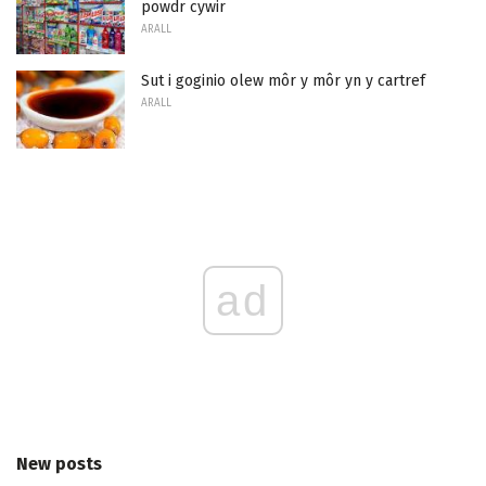
powdr cywir
ARALL
Sut i goginio olew môr y môr yn y cartref
ARALL
ad
New posts