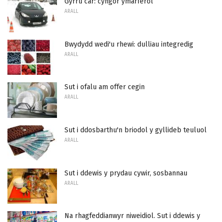
Gyrru car: cyngor ymarferol
ARALL
Bwydydd wedi'u rhewi: dulliau integredig
ARALL
Sut i ofalu am offer cegin
ARALL
Sut i ddosbarthu'n briodol y gyllideb teuluol
ARALL
Sut i ddewis y prydau cywir, sosbannau
ARALL
Na rhagfeddianwyr niweidiol. Sut i ddewis y