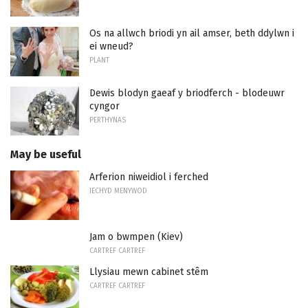
Os na allwch briodi yn ail amser, beth ddylwn i
ei wneud?
PLANT
Dewis blodyn gaeaf y briodferch - blodeuwr
cyngor
PERTHYNAS
May be useful
Arferion niweidiol i ferched
IECHYD MENYWOD
Jam o bwmpen (Kiev)
CARTREF CARTREF
Llysiau mewn cabinet stêm
CARTREF CARTREF