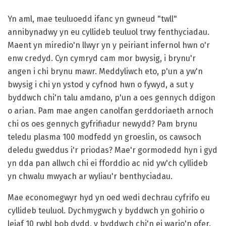
Yn aml, mae teuluoedd ifanc yn gwneud "twll"
annibynadwy yn eu cyllideb teuluol trwy fenthyciadau.
Maent yn miredio'n llwyr yn y peiriant infernol hwn o'r
enw credyd. Cyn cymryd cam mor bwysig, i brynu'r
angen i chi brynu mawr. Meddyliwch eto, p'un a yw'n
bwysig i chi yn ystod y cyfnod hwn o fywyd, a sut y
byddwch chi'n talu amdano, p'un a oes gennych ddigon
o arian. Pam mae angen canolfan gerddoriaeth arnoch
chi os oes gennych gyfrifiadur newydd? Pam brynu
teledu plasma 100 modfedd yn groeslin, os cawsoch
deledu gweddus i'r priodas? Mae'r gormodedd hyn i gyd
yn dda pan allwch chi ei fforddio ac nid yw'ch cyllideb
yn chwalu mwyach ar wyliau'r benthyciadau.
Mae economegwyr hyd yn oed wedi dechrau cyfrifo eu
cyllideb teuluol. Dychmygwch y byddwch yn gohirio o
leiaf 10 rwbl bob dydd, y byddwch chi'n ei wario'n ofer.