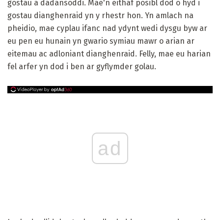
gostau a dadansoddi. Mae'n eithaf posibl dod o hyd i
gostau dianghenraid yn y rhestr hon. Yn amlach na
pheidio, mae cyplau ifanc nad ydynt wedi dysgu byw ar
eu pen eu hunain yn gwario symiau mawr o arian ar
eitemau ac adloniant dianghenraid. Felly, mae eu harian
fel arfer yn dod i ben ar gyflymder golau.
ad