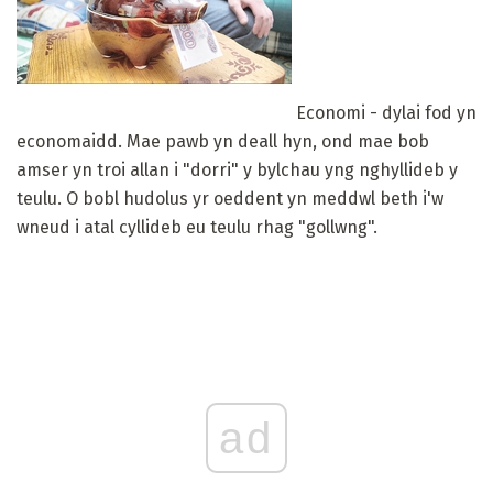
Economi - dylai fod yn
economaidd. Mae pawb yn deall hyn, ond mae bob
amser yn troi allan i "dorri" y bylchau yng nghyllideb y
teulu. O bobl hudolus yr oeddent yn meddwl beth i'w
wneud i atal cyllideb eu teulu rhag "gollwng".
ad