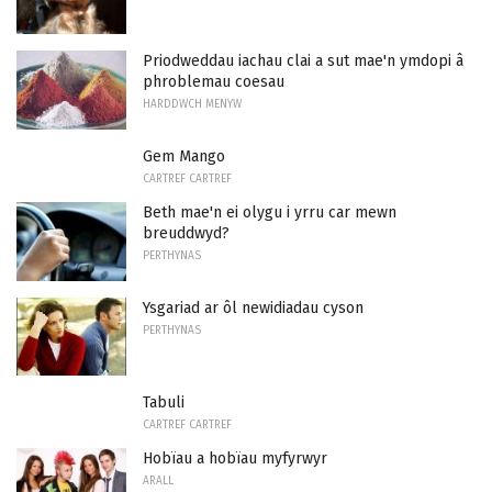
Priodweddau iachau clai a sut mae'n ymdopi â
phroblemau coesau
HARDDWCH MENYW
Gem Mango
CARTREF CARTREF
Beth mae'n ei olygu i yrru car mewn
breuddwyd?
PERTHYNAS
Ysgariad ar ôl newidiadau cyson
PERTHYNAS
Tabuli
CARTREF CARTREF
Hobïau a hobïau myfyrwyr
ARALL