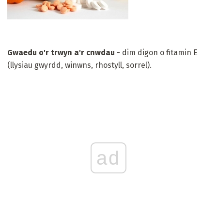
Gwaedu o'r trwyn a'r cnwdau
- dim digon o fitamin E
(llysiau gwyrdd, winwns, rhostyll, sorrel).
ad