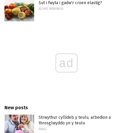
Sut i fwyta i gadw'r croen elastig?
IECHYD MENYWOD
ad
New posts
Strwythur cyllideb y teulu, arbedion a
throsglwyddo yn y teulu
ARALL