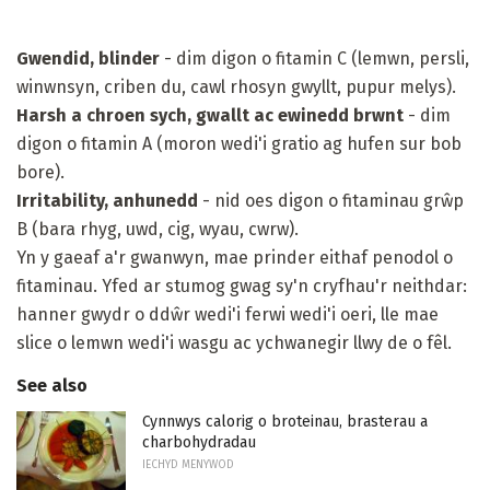
Gwendid, blinder
- dim digon o fitamin C (lemwn, persli,
winwnsyn, criben du, cawl rhosyn gwyllt, pupur melys).
Harsh a chroen sych, gwallt ac ewinedd brwnt
- dim
digon o fitamin A (moron wedi'i gratio ag hufen sur bob
bore).
Irritability, anhunedd
- nid oes digon o fitaminau grŵp
B (bara rhyg, uwd, cig, wyau, cwrw).
Yn y gaeaf a'r gwanwyn, mae prinder eithaf penodol o
fitaminau. Yfed ar stumog gwag sy'n cryfhau'r neithdar:
hanner gwydr o ddŵr wedi'i ferwi wedi'i oeri, lle mae
slice o lemwn wedi'i wasgu ac ychwanegir llwy de o fêl.
See also
Cynnwys calorig o broteinau, brasterau a
charbohydradau
IECHYD MENYWOD