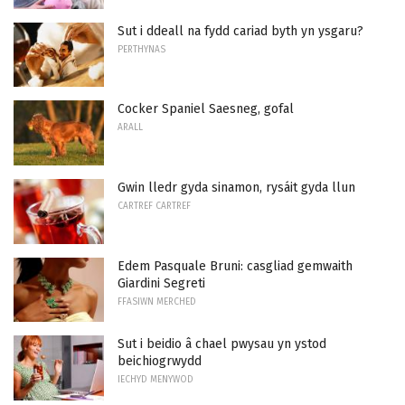
Sut i ddeall na fydd cariad byth yn ysgaru?
PERTHYNAS
Cocker Spaniel Saesneg, gofal
ARALL
Gwin lledr gyda sinamon, rysáit gyda llun
CARTREF CARTREF
Edem Pasquale Bruni: casgliad gemwaith
Giardini Segreti
FFASIWN MERCHED
Sut i beidio â chael pwysau yn ystod
beichiogrwydd
IECHYD MENYWOD