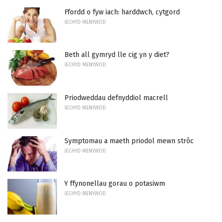
Ffordd o fyw iach: harddwch, cytgord
IECHYD MENYWOD
Beth all gymryd lle cig yn y diet?
IECHYD MENYWOD
Priodweddau defnyddiol macrell
IECHYD MENYWOD
Symptomau a maeth priodol mewn strôc
IECHYD MENYWOD
Y ffynonellau gorau o potasiwm
IECHYD MENYWOD