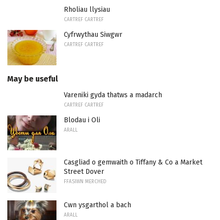
Rholiau llysiau
CARTREF CARTREF
Cyfrwythau Siwgwr
CARTREF CARTREF
May be useful
Vareniki gyda thatws a madarch
CARTREF CARTREF
Blodau i Oli
ARALL
Casgliad o gemwaith o Tiffany & Co a Market
Street Dover
FFASIWN MERCHED
Cwn ysgarthol a bach
ARALL