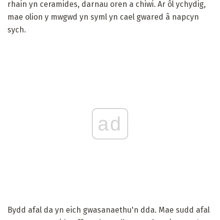
rhain yn ceramides, darnau oren a chiwi. Ar ôl ychydig,
mae olion y mwgwd yn syml yn cael gwared â napcyn
sych.
ad
Bydd afal da yn eich gwasanaethu'n dda. Mae sudd afal