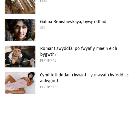
PLANT
Galina Benislavskaya, bywgraffiad
SÊR
Romant swyddfa: po fwyaf y mae'n eich
bygwth?
PERTHYNAS
Cymhlethdodau rhywiol - y mwyaf rhyfedd ac
anhygoel
PERTHYNAS