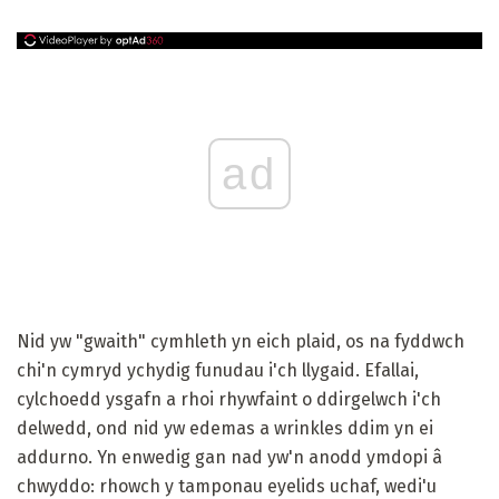
ad
Nid yw "gwaith" cymhleth yn eich plaid, os na fyddwch
chi'n cymryd ychydig funudau i'ch llygaid. Efallai,
cylchoedd ysgafn a rhoi rhywfaint o ddirgelwch i'ch
delwedd, ond nid yw edemas a wrinkles ddim yn ei
addurno. Yn enwedig gan nad yw'n anodd ymdopi â
chwyddo: rhowch y tamponau eyelids uchaf, wedi'u