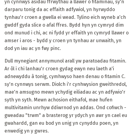
yn cynnwys asidau ffrwythau a llawer o fitaminau, sy'n
darparu tonig da ac effaith adfywiol, yn hyrwyddo
tynhau'r croen a gwella ei wead. Tylino eich wyneb a'ch
gwddf gyda slice o afal ffres. Bydd hyn yn cymryd dim
ond munud i chi, ac ni fydd yr effaith yn cymryd llawer o
amser i aros - bydd y croen yn tynhau ar unwaith, yn
dod yn iau ac yn fwy pinc.
Dull mynegiant annymunol arall yw paratoadau fitamin.
Ar ôl i chi lanhau'r croen gydag ewyn neu laeth a'i
adnewyddu â tonig, cymhwyso haen denau o fitamin C.
sy'n cynnwys serwm. Diolch i'r cynhwysion gweithredol,
mae'n amsugno mewn ychydig eiliadau ac yn adfywio'r
syth yn syth. Mewn achosion eithafol, mae hufen
multivitamin unrhyw ddiwrnod yn addas. Ond cofiwch -
gweadau "trwm" a brasterog yr ydych yn awr yn cael eu
gwahardd, gan eu bod yn unig yn cynyddu poen, yn
enwedig yn y gwres.