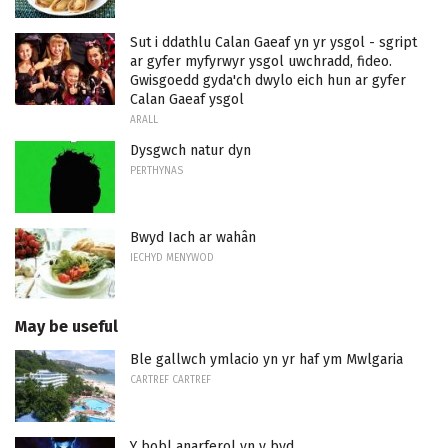
Sut i ddathlu Calan Gaeaf yn yr ysgol - sgript
ar gyfer myfyrwyr ysgol uwchradd, fideo.
Gwisgoedd gyda'ch dwylo eich hun ar gyfer
Calan Gaeaf ysgol
ARALL
Dysgwch natur dyn
PERTHYNAS
Bwyd Iach ar wahân
IECHYD MENYWOD
May be useful
Ble gallwch ymlacio yn yr haf ym Mwlgaria
CARTREF CARTREF
Y bobl anarferol yn y byd