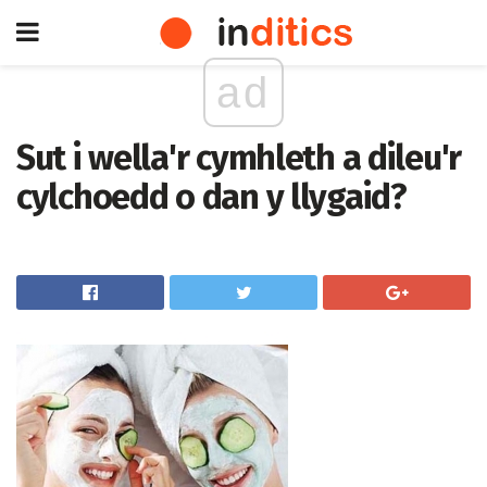
ad
Sut i wella'r cymhleth a dileu'r
cylchoedd o dan y llygaid?