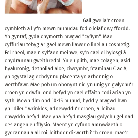
Gall gwella'r croen
cymhleth a llyfn mewn munudau fod o leiaf dwy ffordd.
Yn gyntaf, gyda chymorth mwgwd "cyflym". Mae
cyffuriau tebyg ar gael mewn llawer o linellau cosmetig.
Fel rheol, mae'n sylfaen meinwe, sy'n cael ei hylosgi â
chydrannau gweithredol. Yn eu plith, mae colagen, asid
hyaluronig, detholiad aloe, ciwcymbr, fitaminau C ac A,
yn ogystal ag echdynnu placenta yn arbennig o
werthfawr. Mae pob un ohonynt nid yn unig yn gwlychu'r
croen yn ddwfn, ond hefyd yn cael effaith codi arian yn
syth. Mewn dim ond 10-15 munud, bydd y mwgwd hwn
yn "dileu" wrinkles, adnewyddu'r croen, a lleihau
chwyddo hefyd. Mae yna hefyd masgiau gwlychu gel nad
oes angen eu fflysio. Maent yn cyfuno amrywiaeth o
gydrannau a all roi lleithder di-werth i'ch croen: mae'r