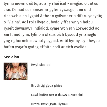
tynnu mewn dail te, ac ar y rhai isaf - mwgiau o datws
crai. Os nad oes amser ar gyfer cywasgu, dim ond
rinsiwch eich llygaid â ther o gyflymder a diferu ychydig
o "Vizina". Ac i roi'r llygaid, bydd y ffasiwn yn helpu
ryseit dawnswyr Indiaidd: cymerwch ran llorweddol ac
am funud, yna, tylino'n ofalus eich bysedd yn aneglur
yng nghorneli mewnol y llygaid. Ar ôl hynny, cymhwyso
hufen ysgafn gydag effaith codi ar eich eyelids.
See also
Hwyl siocled
Broth cig gyda phies
Cawl hufen oer o datws a zucchini
Broth Twrci gyda llysiau