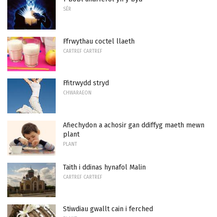
SÊR
Ffrwythau coctel llaeth
CARTREF CARTREF
Ffitrwydd stryd
CHWARAEON
Afiechydon a achosir gan ddiffyg maeth mewn
plant
PLANT
Taith i ddinas hynafol Malin
CARTREF CARTREF
Stiwdiau gwallt cain i ferched