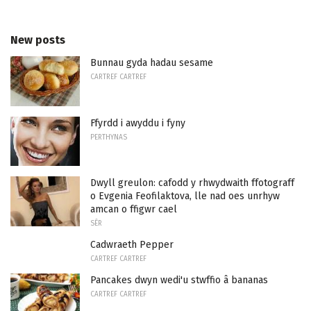
New posts
Bunnau gyda hadau sesame
CARTREF CARTREF
Ffyrdd i awyddu i fyny
PERTHYNAS
Dwyll greulon: cafodd y rhwydwaith ffotograff
o Evgenia Feofilaktova, lle nad oes unrhyw
amcan o ffigwr cael
SÊR
Cadwraeth Pepper
CARTREF CARTREF
Pancakes dwyn wedi'u stwffio â bananas
CARTREF CARTREF