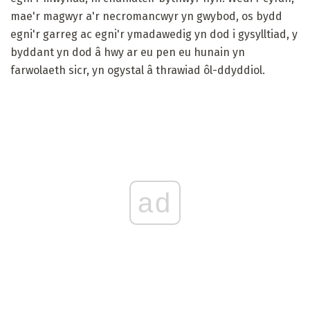
mae'r magwyr a'r necromancwyr yn gwybod, os bydd
egni'r garreg ac egni'r ymadawedig yn dod i gysylltiad, y
byddant yn dod â hwy ar eu pen eu hunain yn
farwolaeth sicr, yn ogystal â thrawiad ôl-ddyddiol.
ad