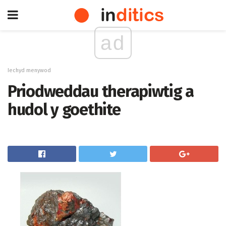
ad
Iechyd menywod
Priodweddau therapiwtig a
hudol y goethite