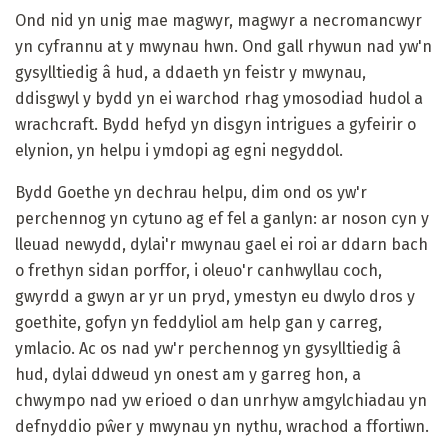
Ond nid yn unig mae magwyr, magwyr a necromancwyr
yn cyfrannu at y mwynau hwn. Ond gall rhywun nad yw'n
gysylltiedig â hud, a ddaeth yn feistr y mwynau,
ddisgwyl y bydd yn ei warchod rhag ymosodiad hudol a
wrachcraft. Bydd hefyd yn disgyn intrigues a gyfeirir o
elynion, yn helpu i ymdopi ag egni negyddol.
Bydd Goethe yn dechrau helpu, dim ond os yw'r
perchennog yn cytuno ag ef fel a ganlyn: ar noson cyn y
lleuad newydd, dylai'r mwynau gael ei roi ar ddarn bach
o frethyn sidan porffor, i oleuo'r canhwyllau coch,
gwyrdd a gwyn ar yr un pryd, ymestyn eu dwylo dros y
goethite, gofyn yn feddyliol am help gan y carreg,
ymlacio. Ac os nad yw'r perchennog yn gysylltiedig â
hud, dylai ddweud yn onest am y garreg hon, a
chwympo nad yw erioed o dan unrhyw amgylchiadau yn
defnyddio pŵer y mwynau yn nythu, wrachod a ffortiwn.