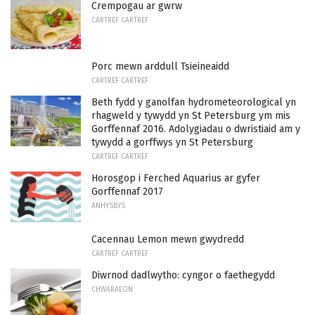
Crempogau ar gwrw
CARTREF CARTREF
Porc mewn arddull Tsieineaidd
CARTREF CARTREF
Beth fydd y ganolfan hydrometeorological yn
rhagweld y tywydd yn St Petersburg ym mis
Gorffennaf 2016. Adolygiadau o dwristiaid am y
tywydd a gorffwys yn St Petersburg
CARTREF CARTREF
Horosgop i Ferched Aquarius ar gyfer
Gorffennaf 2017
ANHYSBYS
Cacennau Lemon mewn gwydredd
CARTREF CARTREF
Diwrnod dadlwytho: cyngor o faethegydd
CHWARAEON