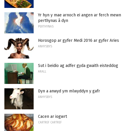
Yr hyn y mae arnoch ei angen ar ferch mewn
perthynas â dyn
PERTHYNAS
Horosgop ar gyfer Medi 2016 ar gyfer Aries
ANHYSBYS
Sut i beidio ag adfer gyda gwaith eisteddog
ARALL
Dyn a anwyd ym mlwyddyn y gafr
ANHYSBYS
Cacen ar iogwrt
CARTREF CARTREF