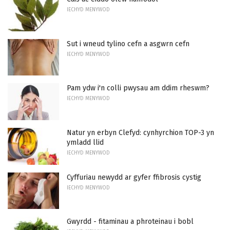
IECHYD MENYWOD
Sut i wneud tylino cefn a asgwrn cefn
IECHYD MENYWOD
Pam ydw i'n colli pwysau am ddim rheswm?
IECHYD MENYWOD
Natur yn erbyn Clefyd: cynhyrchion TOP-3 yn
ymladd llid
IECHYD MENYWOD
Cyffuriau newydd ar gyfer ffibrosis cystig
IECHYD MENYWOD
Gwyrdd - fitaminau a phroteinau i bobl