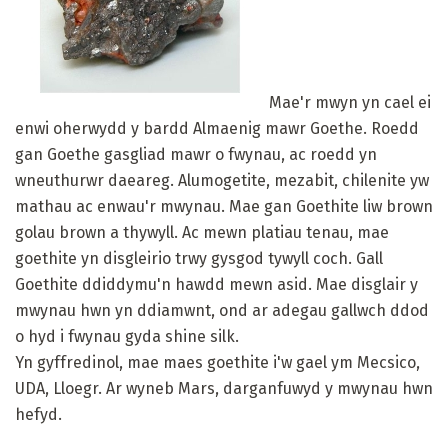
Mae'r mwyn yn cael ei
enwi oherwydd y bardd Almaenig mawr Goethe. Roedd
gan Goethe gasgliad mawr o fwynau, ac roedd yn
wneuthurwr daeareg. Alumogetite, mezabit, chilenite yw
mathau ac enwau'r mwynau. Mae gan Goethite liw brown
golau brown a thywyll. Ac mewn platiau tenau, mae
goethite yn disgleirio trwy gysgod tywyll coch. Gall
Goethite ddiddymu'n hawdd mewn asid. Mae disglair y
mwynau hwn yn ddiamwnt, ond ar adegau gallwch ddod
o hyd i fwynau gyda shine silk.
Yn gyffredinol, mae maes goethite i'w gael ym Mecsico,
UDA, Lloegr. Ar wyneb Mars, darganfuwyd y mwynau hwn
hefyd.