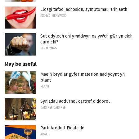
Llosgi tafod: achosion, symptomau, triniaeth
IECHYD MENYWOD
Sut ddylech chi ymddwyn os yw'ch gŵr yn eich
curo chi?
PERTHYNAS
May be useful
Mae'n bryd ar gyfer materion nad ydynt yn
blant
PLANT
Syniadau addurnol cartref diddorol
CARTREF CARTREF
Parti Arddull Eidalaidd
ARALL