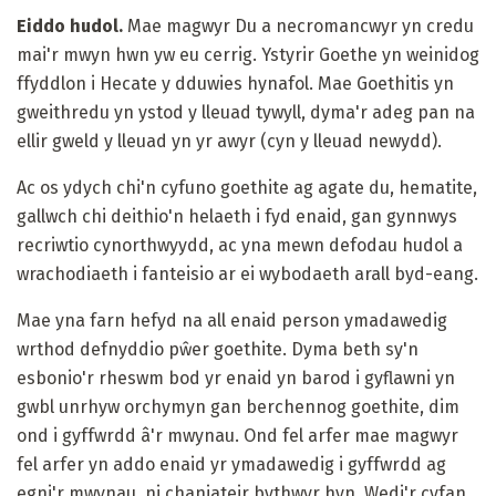
Eiddo hudol.
Mae magwyr Du a necromancwyr yn credu
mai'r mwyn hwn yw eu cerrig. Ystyrir Goethe yn weinidog
ffyddlon i Hecate y dduwies hynafol. Mae Goethitis yn
gweithredu yn ystod y lleuad tywyll, dyma'r adeg pan na
ellir gweld y lleuad yn yr awyr (cyn y lleuad newydd).
Ac os ydych chi'n cyfuno goethite ag agate du, hematite,
gallwch chi deithio'n helaeth i fyd enaid, gan gynnwys
recriwtio cynorthwyydd, ac yna mewn defodau hudol a
wrachodiaeth i fanteisio ar ei wybodaeth arall byd-eang.
Mae yna farn hefyd na all enaid person ymadawedig
wrthod defnyddio pŵer goethite. Dyma beth sy'n
esbonio'r rheswm bod yr enaid yn barod i gyflawni yn
gwbl unrhyw orchymyn gan berchennog goethite, dim
ond i gyffwrdd â'r mwynau. Ond fel arfer mae magwyr
fel arfer yn addo enaid yr ymadawedig i gyffwrdd ag
egni'r mwynau, ni chaniateir bythwyr hyn. Wedi'r cyfan,