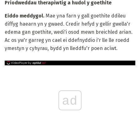
Priodweddau therapiwtig a hudol y goethite
Eiddo meddygol.
Mae yna farn y gall goethite ddileu
diffyg haearn yn y gwaed. Credir hefyd y gellir gwella'r
edema gan goethite, wedi'i osod mewn breichled arian.
Ac os yw'r garreg yn cael ei ddefnyddio i'r lle lle roedd
ymestyn y cyhyrau, bydd yn lleddfu'r poen acíwt.
ad