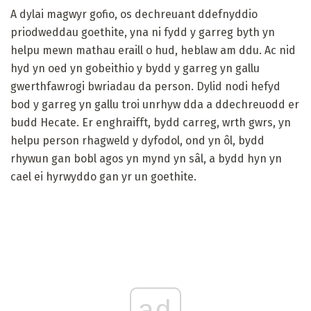
A dylai magwyr gofio, os dechreuant ddefnyddio
priodweddau goethite, yna ni fydd y garreg byth yn
helpu mewn mathau eraill o hud, heblaw am ddu. Ac nid
hyd yn oed yn gobeithio y bydd y garreg yn gallu
gwerthfawrogi bwriadau da person. Dylid nodi hefyd
bod y garreg yn gallu troi unrhyw dda a ddechreuodd er
budd Hecate. Er enghraifft, bydd carreg, wrth gwrs, yn
helpu person rhagweld y dyfodol, ond yn ôl, bydd
rhywun gan bobl agos yn mynd yn sâl, a bydd hyn yn
cael ei hyrwyddo gan yr un goethite.
ad