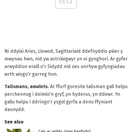
Ni ddylai Aries, Llewod, Sagittariaid ddefnyddio pŵer y
mwynau hwn, nid yw astrolegwyr yn ei gynghori. Ar gyfer
arwyddion eraill o'r Sidydd nid oes unrhyw gyfyngiadau
wrth wisgo'r garreg hon.
Talismans, amulets.
Ar ffurf goresite talisman gall helpu
perchennog i deimlo'n gryf, yn hyderus, yn ddewr. Yn
gallu helpu i ddringo'r ysgol gyrfa a denu ffyniant
deunydd.
See also
Cais ac eiddo olew hanfodol