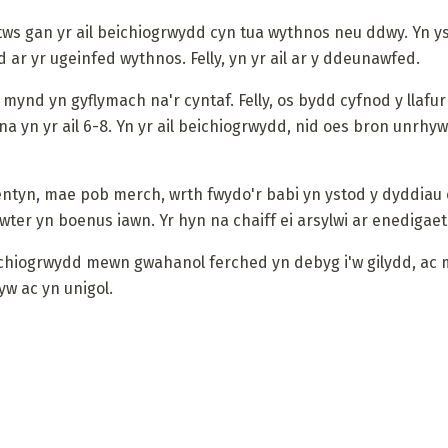
etws gan yr ail beichiogrwydd cyn tua wythnos neu ddwy. Yn 
ar yr ugeinfed wythnos. Felly, yn yr ail ar y ddeunawfed.
yn mynd yn gyflymach na'r cyntaf. Felly, os bydd cyfnod y llaf
yna yn yr ail 6-8. Yn yr ail beichiogrwydd, nid oes bron unrhy
lentyn, mae pob merch, wrth fwydo'r babi yn ystod y dyddiau 
gwter yn boenus iawn. Yr hyn na chaiff ei arsylwi ar enedigae
ichiogrwydd mewn gwahanol ferched yn debyg i'w gilydd, ac
yw ac yn unigol.