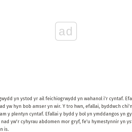
ad
wydd yn ystod yr ail feichiogrwydd yn wahanol i'r cyntaf. Efa
ad yw hyn bob amser yn wir. Y tro hwn, efallai, byddwch chi'
u am y plentyn cyntaf. Efallai y bydd y bol yn ymddangos yn g
 nad yw'r cyhyrau abdomen mor gryf, fe'u hymestynnir yn y
n is.