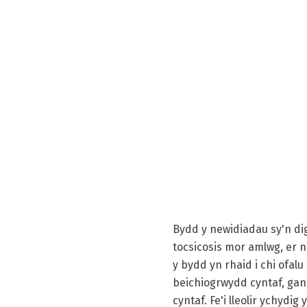
Bydd y newidiadau sy'n dig
tocsicosis mor amlwg, er n
y bydd yn rhaid i chi ofal
beichiogrwydd cyntaf, gan
cyntaf. Fe'i lleolir ychydig y