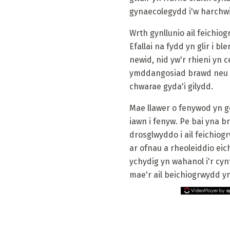
gynaecolegydd i'w harchwi
Wrth gynllunio ail feichi
Efallai na fydd yn glir i 
newid, nid yw'r rhieni yn c
ymddangosiad brawd neu c
chwarae gyda'i gilydd.
Mae llawer o fenywod yn g
iawn i fenyw. Pe bai yna b
drosglwyddo i ail feichio
ar ofnau a rheoleiddio eic
ychydig yn wahanol i'r cy
mae'r ail beichiogrwydd y