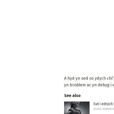
A hyd yn oed os ydych chi'
yn broblem ac yn debyg i w
See also
Sut i edrych
IECHYD MENYWO