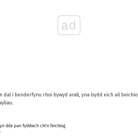
ad
n dal i benderfynu rhoi bywyd arall, yna bydd eich ail beic
yliau.
 yn dda pan fyddwch chi'n feichiog
D