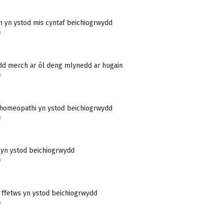
 yn ystod mis cyntaf beichiogrwydd
D
dd merch ar ôl deng mlynedd ar hugain
D
 homeopathi yn ystod beichiogrwydd
D
 yn ystod beichiogrwydd
D
 ffetws yn ystod beichiogrwydd
D