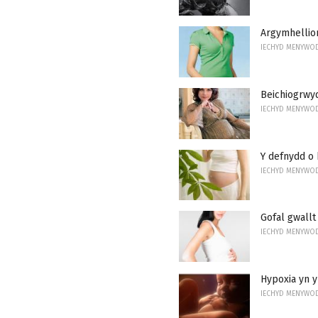
Argymhellion
IECHYD MENYWO
Beichiogrwy
IECHYD MENYWO
Y defnydd o
IECHYD MENYWO
Gofal gwallt
IECHYD MENYWO
Hypoxia yn y
IECHYD MENYWO