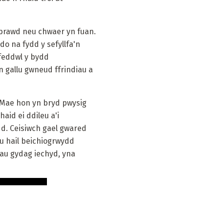
 brawd neu chwaer yn fuan.
do na fydd y sefyllfa'n
 feddwl y bydd
 gallu gwneud ffrindiau a
? Mae hon yn bryd pwysig
aid ei ddileu a'i
d. Ceisiwch gael gwared
eu hail beichiogrwydd
mau gydag iechyd, yna