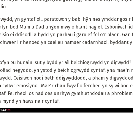
lio.
ogrwydd, yn gyntaf oll, paratowch y babi hŷn nes ymddangosir
blentyn bod Mam a Dad angen mwy o blant nag ef. Esboniwch id
eisio ei ddisodli a bydd yn parhau i garu ef fel o'r blaen. Gan
hwaer i'r henoed yn cael eu hamser cadarnhaol, byddant yn
ofyn eu hunain: sut y bydd yr ail beichiogrwydd yn digwydd
rofiad negyddol yn ystod y beichiogrwydd cyntaf, yna mae'n rh
grwydd. Ceisiwch nodi beth ddigwyddodd, a pham y digwyddod
h cyflwr emosiynol. Mae'r rhan fwyaf o ferched yn sylwi bod 
ntaf. Fel rheol, os nad oes unrhyw gymhlethdodau a phroble
n mynd yn haws na'r cyntaf.