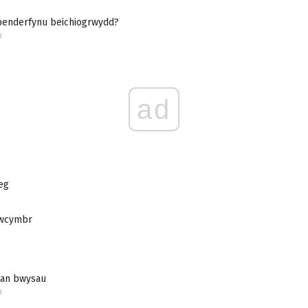
 penderfynu beichiogrwydd?
D
ad
eg
iwcymbr
dan bwysau
D