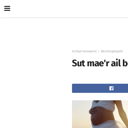
Iechyd menywod
Beichiogrwydd
Sut mae'r ail