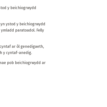
ystod y beichiogrwydd
ur yn ystod y beichiogrwydd
w ymladd paratoadol. Felly
cyntaf ar ôl genedigaeth,
th y cyntaf-anedig.
 mae pob beichiogrwydd ar