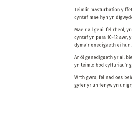
Teimlir masturbation y ff
cyntaf mae hyn yn digwydd 
Mae'r ail geni, fel rheol, 
cyntaf yn para 10-12 awr, 
dyma'r enedigaeth ei hun.
Ar ôl genedigaeth yr ail b
yn teimlo bod cyffuriau'r 
Wrth gwrs, fel nad oes be
gyfer yr un fenyw yn unigr