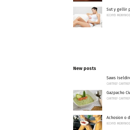
Sut y gellir
IECHYD MENYWO
New posts
Saws Iseldir
CARTREF CARTREF
Gazpacho C
CARTREF CARTREF
Achosion o 
IECHYD MENYWO