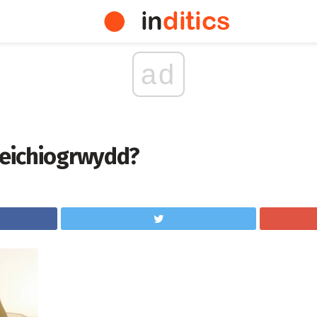
ad
 beichiogrwydd?