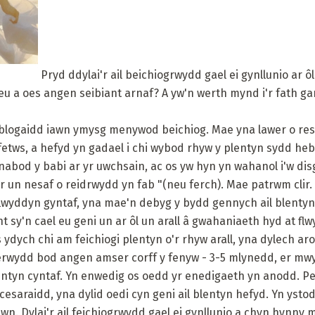
Pryd ddylai'r ail beichiogrwydd gael ei gynllunio ar 
neu a oes angen seibiant arnaf? A yw'n werth mynd i'r fath ga
logaidd iawn ymysg menywod beichiog. Mae yna lawer o re
ffetws, a hefyd yn gadael i chi wybod rhyw y plentyn sydd heb 
dnabod y babi ar yr uwchsain, ac os yw hyn yn wahanol i'w di
 un nesaf o reidrwydd yn fab "(neu ferch). Mae patrwm clir.
flwyddyn gyntaf, yna mae'n debyg y bydd gennych ail blentyn
t sy'n cael eu geni un ar ôl un arall â gwahaniaeth hyd at f
os ydych chi am feichiogi plentyn o'r rhyw arall, yna dylech 
wydd bod angen amser corff y fenyw - 3-5 mlynedd, er mwyn
ntyn cyntaf. Yn enwedig os oedd yr enedigaeth yn anodd. P
esaraidd, yna dylid oedi cyn geni ail blentyn hefyd. Yn ysto
lawn. Dylai'r ail feichiogrwydd gael ei gynllunio a chyn hynny 