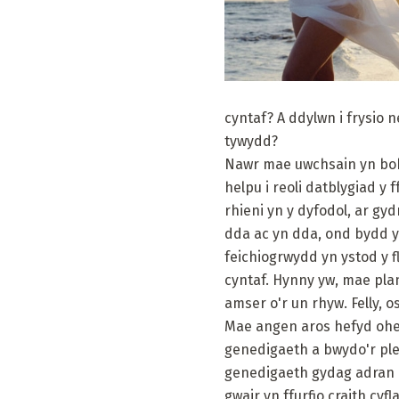
cyntaf? A ddylwn i frysio 
tywydd?
Nawr mae uwchsain yn bob
helpu i reoli datblygiad y 
rhieni yn y dyfodol, ar gy
dda ac yn dda, ond bydd yr
feichiogrwydd yn ystod y 
cyntaf. Hynny yw, mae plan
amser o'r un rhyw. Felly, 
Mae angen aros hefyd oher
genedigaeth a bwydo'r ple
genedigaeth gydag adran c
gwair yn ffurfio craith cyf