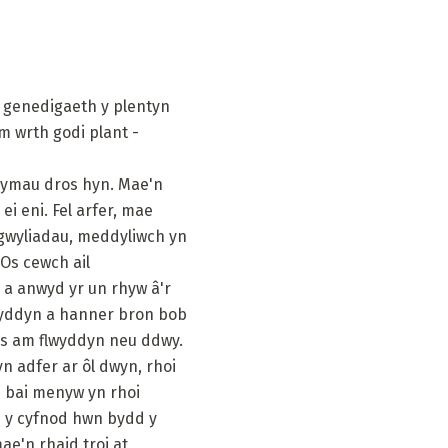
ôl genedigaeth y plentyn
m wrth godi plant -
symau dros hyn. Mae'n
ei eni. Fel arfer, mae
sgwyliadau, meddyliwch yn
 Os cewch ail
 a anwyd yr un rhyw â'r
lwyddyn a hanner bron bob
aros am flwyddyn neu ddwy.
 adfer ar ôl dwyn, rhoi
e bai menyw yn rhoi
d y cyfnod hwn bydd y
mae'n rhaid troi at