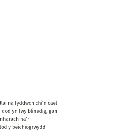
llai na fyddwch chi'n cael
n dod yn fwy blinedig, gan
ynharach na'r
stod y beichiogrwydd