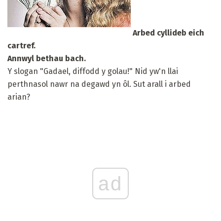
Arbed cyllideb eich
cartref.
Annwyl bethau bach.
Y slogan "Gadael, diffodd y golau!" Nid yw'n llai
perthnasol nawr na degawd yn ôl. Sut arall i arbed
arian?
ad