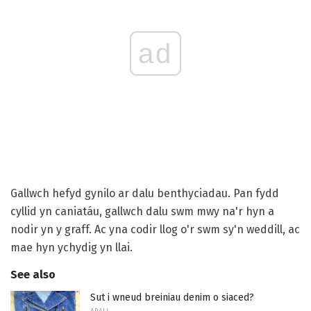
ad
Gallwch hefyd gynilo ar dalu benthyciadau. Pan fydd
cyllid yn caniatáu, gallwch dalu swm mwy na'r hyn a
nodir yn y graff. Ac yna codir llog o'r swm sy'n weddill, ac
mae hyn ychydig yn llai.
See also
Sut i wneud breiniau denim o siaced?