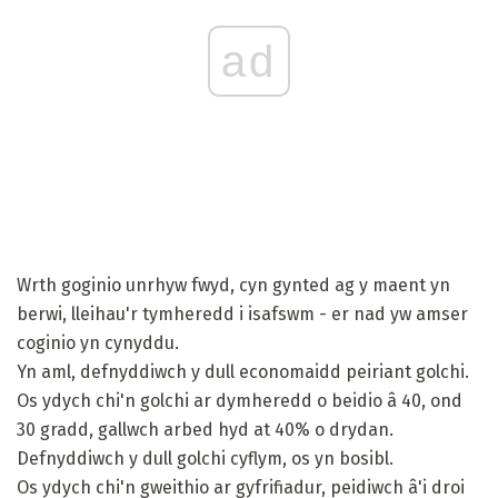
ad
Wrth goginio unrhyw fwyd, cyn gynted ag y maent yn
berwi, lleihau'r tymheredd i isafswm - er nad yw amser
coginio yn cynyddu.
Yn aml, defnyddiwch y dull economaidd peiriant golchi.
Os ydych chi'n golchi ar dymheredd o beidio â 40, ond
30 gradd, gallwch arbed hyd at 40% o drydan.
Defnyddiwch y dull golchi cyflym, os yn bosibl.
Os ydych chi'n gweithio ar gyfrifiadur, peidiwch â'i droi