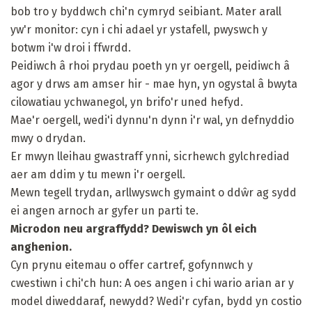
bob tro y byddwch chi'n cymryd seibiant. Mater arall
yw'r monitor: cyn i chi adael yr ystafell, pwyswch y
botwm i'w droi i ffwrdd.
Peidiwch â rhoi prydau poeth yn yr oergell, peidiwch â
agor y drws am amser hir - mae hyn, yn ogystal â bwyta
cilowatiau ychwanegol, yn brifo'r uned hefyd.
Mae'r oergell, wedi'i dynnu'n dynn i'r wal, yn defnyddio
mwy o drydan.
Er mwyn lleihau gwastraff ynni, sicrhewch gylchrediad
aer am ddim y tu mewn i'r oergell.
Mewn tegell trydan, arllwyswch gymaint o ddŵr ag sydd
ei angen arnoch ar gyfer un parti te.
Microdon neu argraffydd?
Dewiswch yn ôl eich
anghenion.
Cyn prynu eitemau o offer cartref, gofynnwch y
cwestiwn i chi'ch hun: A oes angen i chi wario arian ar y
model diweddaraf, newydd? Wedi'r cyfan, bydd yn costio