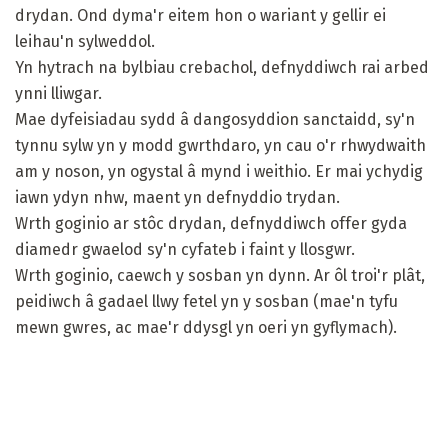
drydan. Ond dyma'r eitem hon o wariant y gellir ei
leihau'n sylweddol.
Yn hytrach na bylbiau crebachol, defnyddiwch rai arbed
ynni lliwgar.
Mae dyfeisiadau sydd â dangosyddion sanctaidd, sy'n
tynnu sylw yn y modd gwrthdaro, yn cau o'r rhwydwaith
am y noson, yn ogystal â mynd i weithio. Er mai ychydig
iawn ydyn nhw, maent yn defnyddio trydan.
Wrth goginio ar stôc drydan, defnyddiwch offer gyda
diamedr gwaelod sy'n cyfateb i faint y llosgwr.
Wrth goginio, caewch y sosban yn dynn. Ar ôl troi'r plât,
peidiwch â gadael llwy fetel yn y sosban (mae'n tyfu
mewn gwres, ac mae'r ddysgl yn oeri yn gyflymach).