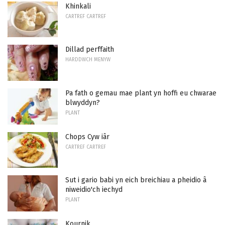
Khinkali
CARTREF CARTREF
Dillad perffaith
HARDDWCH MENYW
Pa fath o gemau mae plant yn hoffi eu chwarae
blwyddyn?
PLANT
Chops Cyw iâr
CARTREF CARTREF
Sut i gario babi yn eich breichiau a pheidio â
niweidio'ch iechyd
PLANT
Kournik