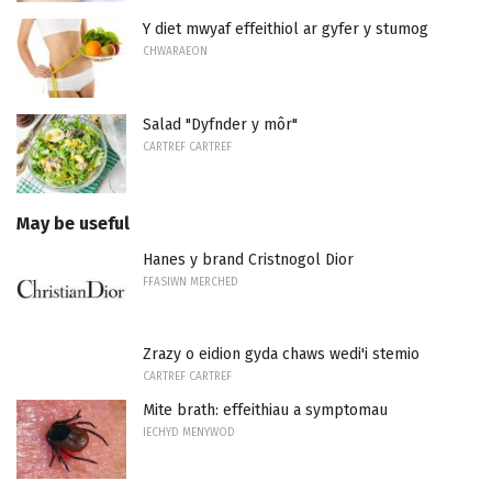
Y diet mwyaf effeithiol ar gyfer y stumog
CHWARAEON
Salad "Dyfnder y môr"
CARTREF CARTREF
May be useful
Hanes y brand Cristnogol Dior
FFASIWN MERCHED
Zrazy o eidion gyda chaws wedi'i stemio
CARTREF CARTREF
Mite brath: effeithiau a symptomau
IECHYD MENYWOD