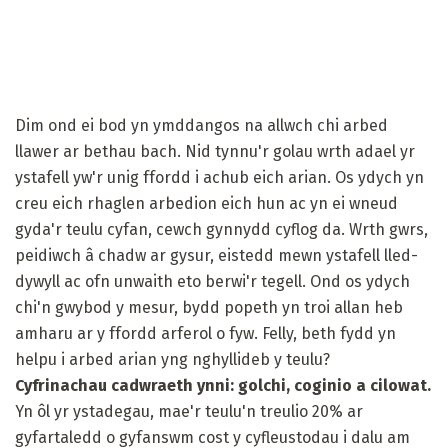
Dim ond ei bod yn ymddangos na allwch chi arbed
llawer ar bethau bach. Nid tynnu'r golau wrth adael yr
ystafell yw'r unig ffordd i achub eich arian. Os ydych yn
creu eich rhaglen arbedion eich hun ac yn ei wneud
gyda'r teulu cyfan, cewch gynnydd cyflog da. Wrth gwrs,
peidiwch â chadw ar gysur, eistedd mewn ystafell lled-
dywyll ac ofn unwaith eto berwi'r tegell. Ond os ydych
chi'n gwybod y mesur, bydd popeth yn troi allan heb
amharu ar y ffordd arferol o fyw. Felly, beth fydd yn
helpu i arbed arian yng nghyllideb y teulu?
Cyfrinachau cadwraeth ynni: golchi, coginio a cilowat.
Yn ôl yr ystadegau, mae'r teulu'n treulio 20% ar
gyfartaledd o gyfanswm cost y cyfleustodau i dalu am