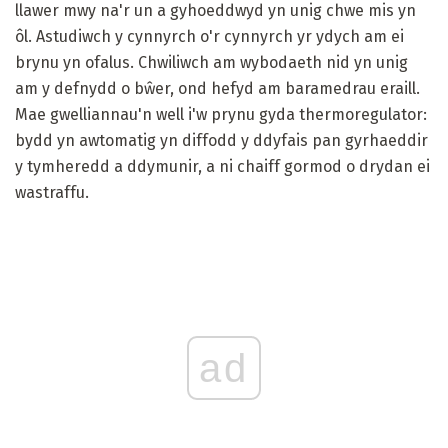
llawer mwy na'r un a gyhoeddwyd yn unig chwe mis yn
ôl. Astudiwch y cynnyrch o'r cynnyrch yr ydych am ei
brynu yn ofalus. Chwiliwch am wybodaeth nid yn unig
am y defnydd o bŵer, ond hefyd am baramedrau eraill.
Mae gwelliannau'n well i'w prynu gyda thermoregulator:
bydd yn awtomatig yn diffodd y ddyfais pan gyrhaeddir
y tymheredd a ddymunir, a ni chaiff gormod o drydan ei
wastraffu.
ad