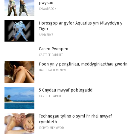
pwysau
CHWARAEON
Horosgop ar gyfer Aquarius ym Mlwyddyn y
Tiger
ANHYSBYS
Cacen Pwmpen
CARTREF CARTREF
Poen yn y pengliniau, meddyginiaethau gwerin
HARDDWCH MENYW
5 Cnydau mwyaf poblogaidd
CARTREF CARTREF
Technegau tylino o syml i'r rhai mwyaf
cymhleth
IECHYD MENYWOD