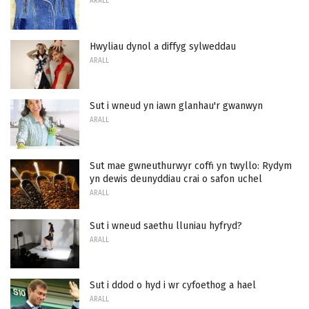
ARALL
Hwyliau dynol a diffyg sylweddau
ARALL
Sut i wneud yn iawn glanhau'r gwanwyn
ARALL
Sut mae gwneuthurwyr coffi yn twyllo: Rydym
yn dewis deunyddiau crai o safon uchel
ARALL
Sut i wneud saethu lluniau hyfryd?
ARALL
Sut i ddod o hyd i wr cyfoethog a hael
ARALL