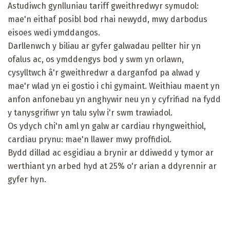
Astudiwch gynlluniau tariff gweithredwyr symudol:
mae'n eithaf posibl bod rhai newydd, mwy darbodus
eisoes wedi ymddangos.
Darllenwch y biliau ar gyfer galwadau pellter hir yn
ofalus ac, os ymddengys bod y swm yn orlawn,
cysylltwch â'r gweithredwr a darganfod pa alwad y
mae'r wlad yn ei gostio i chi gymaint. Weithiau maent yn
anfon anfonebau yn anghywir neu yn y cyfrifiad na fydd
y tanysgrifiwr yn talu sylw i'r swm trawiadol.
Os ydych chi'n aml yn galw ar cardiau rhyngweithiol,
cardiau prynu: mae'n llawer mwy proffidiol.
Bydd dillad ac esgidiau a brynir ar ddiwedd y tymor ar
werthiant yn arbed hyd at 25% o'r arian a ddyrennir ar
gyfer hyn.