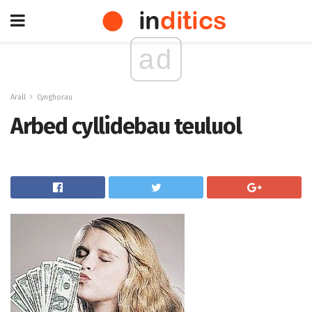
ad
Arall
Cynghorau
Arbed cyllidebau teuluol