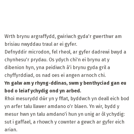
Wrth brynu argraffydd, gwiriwch gyda'r gwerthwr am
brisiau nwyddau traul ar ei gyfer.
Defnyddir microdon, fel rheol, ar gyfer dadrewi bwyd a
chynhesu'r prydau. Os ydych chi'n ei brynu at y
dibenion hyn, yna peidiwch â'i brynu gyda gril a
chyffyrddiad, os nad oes ei angen arnoch chi.
Yn galw am y rhyng-ddinas, swm y benthyciad gan eu
bod o leiaf ychydig ond yn arbed.
Rhoi mesurydd dŵr yn y fflat, byddwch yn deall eich bod
yn arfer talu llawer amdano o'r blaen. Yn wir, bydd y
mesur hwn yn talu amdano'i hun yn unig ar ôl ychydig:
sut i gaffael, a rhowch y cownter a gewch ar gyfer eich
arian.