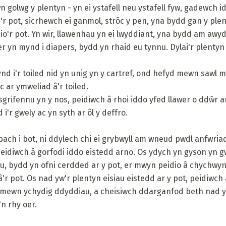
wn golwg y plentyn - yn ei ystafell neu ystafell fyw, gadewch 
i'r pot, sicrhewch ei ganmol, strôc y pen, yna bydd gan y p
dio'r pot. Yn wir, llawenhau yn ei lwyddiant, yna bydd am awy
r yn mynd i diapers, bydd yn rhaid eu tynnu. Dylai'r plentyn 
nd i'r toiled nid yn unig yn y cartref, ond hefyd mewn sawl man
c ar ymweliad â'r toiled.
ysgrifennu yn y nos, peidiwch â rhoi iddo yfed llawer o ddŵr 
i'r gwely ac yn syth ar ôl y deffro.
ach i bot, ni ddylech chi ei grybwyll am wneud pwdl anfwri
peidiwch â gorfodi iddo eistedd arno. Os ydych yn gyson yn 
, bydd yn ofni cerdded ar y pot, er mwyn peidio â chychwyn
'r pot. Os nad yw'r plentyn eisiau eistedd ar y pot, peidiwch
 mewn ychydig ddyddiau, a cheisiwch ddarganfod beth nad yw'n
n rhy oer.