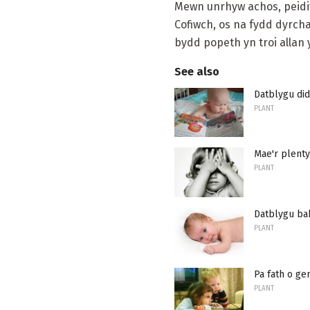
Mewn unrhyw achos, peidiw
Cofiwch, os na fydd dyrcha
bydd popeth yn troi allan 
See also
Datblygu did
PLANT
Mae'r plenty
PLANT
Datblygu ba
PLANT
Pa fath o ge
PLANT