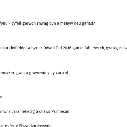
fynu - cyfeillgarwch rhwng dyn a menyw neu gariad?
adau rhyfeddol a byr ar Ddydd Tad 2016 gan ei fab, merch, gwraig mew
nemaker: gwin o grawnwin yn y cartref
en
winwns carameliedig a chaws Parmesan
 ar gyfer y Flwyddyn Newydd