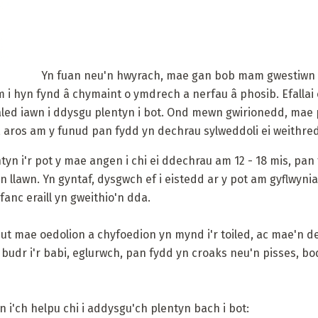
Yn fuan neu'n hwyrach, mae gan bob mam gwestiwn y
am i hyn fynd â chymaint o ymdrech a nerfau â phosib. Efalla
 caled iawn i ddysgu plentyn i bot. Ond mewn gwirionedd, mae
i, aros am y funud pan fydd yn dechrau sylweddoli ei weithr
n i'r pot y mae angen i chi ei ddechrau am 12 - 18 mis, pan
n llawn. Yn gyntaf, dysgwch ef i eistedd ar y pot am gyflwyni
ifanc eraill yn gweithio'n dda.
sut mae oedolion a chyfoedion yn mynd i'r toiled, ac mae'n 
 budr i'r babi, eglurwch, pan fydd yn croaks neu'n pisses, b
i'ch helpu chi i addysgu'ch plentyn bach i bot: