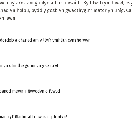
ch ag aros am ganlyniad ar unwaith. Byddwch yn dawel, osgo
fiad yn helpu, bydd y gosb yn gwaethygu'r mater yn unig. Cadw
yn iawn!
dordeb a chariad am y llyfr ymhlith cynghorwyr
n yn ofni llusgo un yn y cartref
banod mewn 1 flwyddyn o fywyd
mau cyfrifiadur all chwarae plentyn?