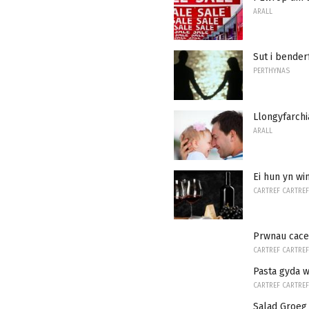
ARALL
Sut i bender
PERTHYNAS
Llongyfarchi
ARALL
Ei hun yn wi
CARTREF CARTREF
Prwnau cac
CARTREF CARTREF
Pasta gyda 
CARTREF CARTREF
Salad Groeg