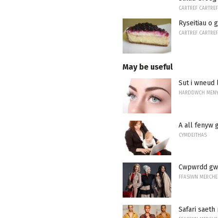
CARTREF CARTREF
Ryseitiau o
CARTREF CARTREF
May be useful
Sut i wneud 
HARDDWCH MEN
A all fenyw 
CYMDEITHAS
Cwpwrdd gwr
FFASIWN MERCH
Safari saeth