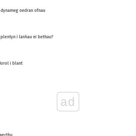
, dynameg oedran ofnau
 plentyn i lanhau ei bethau?
orol i blant
ad
werthu