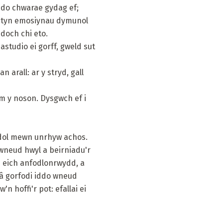
iddo chwarae gydag ef;
lentyn emosiynau dymunol
ddoch chi eto.
astudio ei gorff, gweld sut
 arall: ar y stryd, gall
am y noson. Dysgwch ef i
adol mewn unrhyw achos.
gwneud hwyl a beirniadu'r
 eich anfodlonrwydd, a
 â gorfodi iddo wneud
 hoffi'r pot: efallai ei