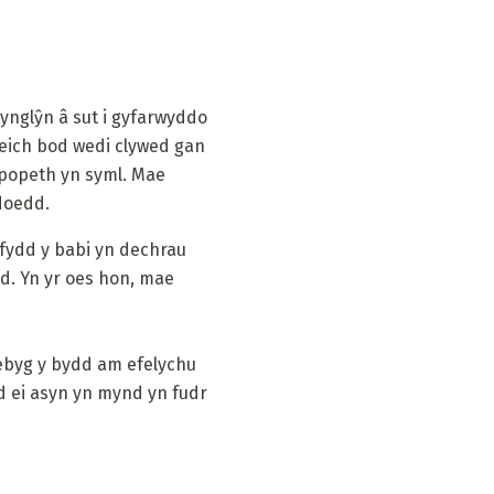
nglŷn â sut i gyfarwyddo
i eich bod wedi clywed gan
 popeth yn syml. Mae
edoedd.
 fydd y babi yn dechrau
ad. Yn yr oes hon, mae
debyg y bydd am efelychu
od ei asyn yn mynd yn fudr