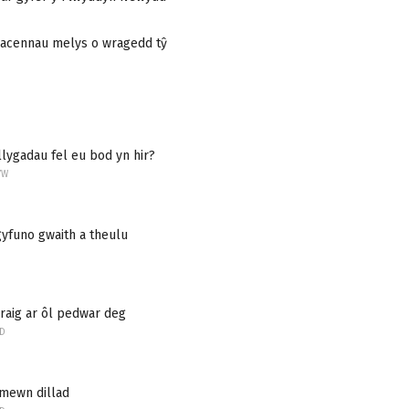
 gacennau melys o wragedd tŷ
llygadau fel eu bod yn hir?
YW
gyfuno gwaith a theulu
aig ar ôl pedwar deg
ED
 mewn dillad