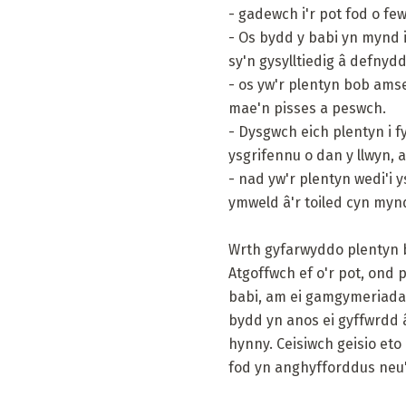
- gadewch i'r pot fod o fe
- Os bydd y babi yn mynd 
sy'n gysylltiedig â defnyd
- os yw'r plentyn bob amse
mae'n pisses a peswch.
- Dysgwch eich plentyn i fy
ysgrifennu o dan y llwyn, a
- nad yw'r plentyn wedi'i 
ymweld â'r toiled cyn mynd 
Wrth gyfarwyddo plentyn b
Atgoffwch ef o'r pot, ond 
babi, am ei gamgymeriadau
bydd yn anos ei gyffwrdd â
hynny. Ceisiwch geisio eto
fod yn anghyfforddus neu'