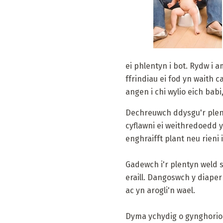
ei phlentyn i bot. Rydw i 
ffrindiau ei fod yn waith
angen i chi wylio eich bab
Dechreuwch ddysgu'r plenty
cyflawni ei weithredoedd y
enghraifft plant neu rieni 
Gadewch i'r plentyn weld 
eraill. Dangoswch y diaper
ac yn arogli'n wael.
Dyma ychydig o gynghorion 