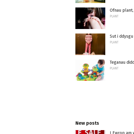
Ofnau plant
PLANT
Sut i ddysgu
PLANT
Teganau didd
PLANT
New posts
I Ewrop am 