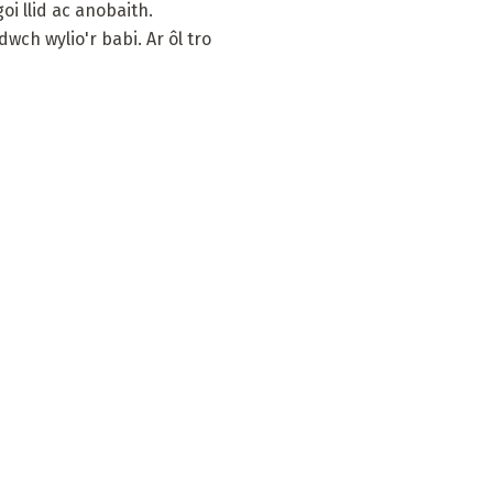
i llid ac anobaith.
ch wylio'r babi. Ar ôl tro