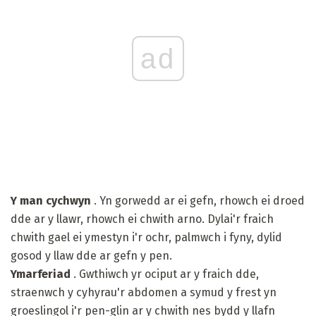
ad
Y man cychwyn
. Yn gorwedd ar ei gefn, rhowch ei droed
dde ar y llawr, rhowch ei chwith arno. Dylai'r fraich
chwith gael ei ymestyn i'r ochr, palmwch i fyny, dylid
gosod y llaw dde ar gefn y pen.
Ymarferiad
. Gwthiwch yr ociput ar y fraich dde,
straenwch y cyhyrau'r abdomen a symud y frest yn
groeslingol i'r pen-glin ar y chwith nes bydd y llafn