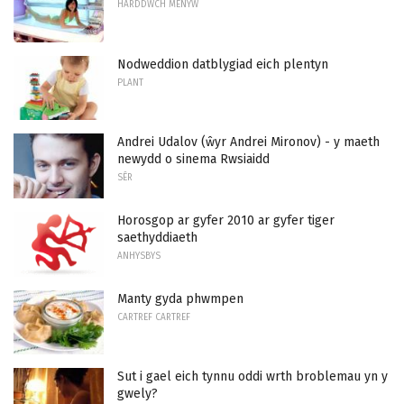
HARDDWCH MENYW
Nodweddion datblygiad eich plentyn
PLANT
Andrei Udalov (ŵyr Andrei Mironov) - y maeth
newydd o sinema Rwsiaidd
SÊR
Horosgop ar gyfer 2010 ar gyfer tiger
saethyddiaeth
ANHYSBYS
Manty gyda phwmpen
CARTREF CARTREF
Sut i gael eich tynnu oddi wrth broblemau yn y
gwely?