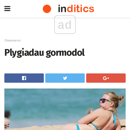
ad
Chwaraeon
Plygiadau gormodol