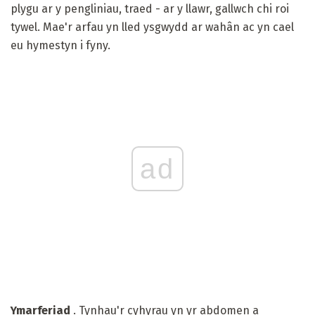
plygu ar y pengliniau, traed - ar y llawr, gallwch chi roi
tywel. Mae'r arfau yn lled ysgwydd ar wahân ac yn cael
eu hymestyn i fyny.
ad
Ymarferiad
. Tynhau'r cyhyrau yn yr abdomen a