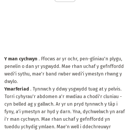
Y man cychwyn
. Ffocws ar yr ochr, pen-gliniau'n plygu,
penelin o dan yr ysgwydd. Mae rhan uchaf y gefnffordd
wedi'i sythu, mae'r band rwber wedi'i ymestyn rhwng y
dwylo.
Ymarferiad
. Tynnwch y ddwy ysgwydd tuag at y pelvis.
Torri cyhyrau'r abdomen a'r mwdiau a chodi'r cluniau -
cyn belled ag y gallwch. Ar yr un pryd tynnwch y tâp i
fyny, a'i ymestyn ar hyd y darn. Yna, dychwelwch yn araf
i'r man cychwyn. Mae rhan uchaf y gefnffordd yn
tueddu ychydig ymlaen. Mae'n well i ddechreuwyr