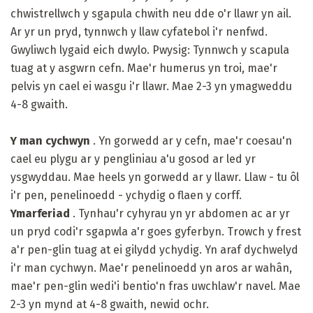
chwistrellwch y sgapula chwith neu dde o'r llawr yn ail.
Ar yr un pryd, tynnwch y llaw cyfatebol i'r nenfwd.
Gwyliwch lygaid eich dwylo. Pwysig: Tynnwch y scapula
tuag at y asgwrn cefn. Mae'r humerus yn troi, mae'r
pelvis yn cael ei wasgu i'r llawr. Mae 2-3 yn ymagweddu
4-8 gwaith.
Y man cychwyn
. Yn gorwedd ar y cefn, mae'r coesau'n
cael eu plygu ar y pengliniau a'u gosod ar led yr
ysgwyddau. Mae heels yn gorwedd ar y llawr. Llaw - tu ôl
i'r pen, penelinoedd - ychydig o flaen y corff.
Ymarferiad
. Tynhau'r cyhyrau yn yr abdomen ac ar yr
un pryd codi'r sgapwla a'r goes gyferbyn. Trowch y frest
a'r pen-glin tuag at ei gilydd ychydig. Yn araf dychwelyd
i'r man cychwyn. Mae'r penelinoedd yn aros ar wahân,
mae'r pen-glin wedi'i bentio'n fras uwchlaw'r navel. Mae
2-3 yn mynd at 4-8 gwaith, newid ochr.