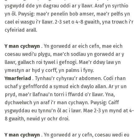
ysgwydd dde yn dagrau oddi ar y llawr. Araf yn syrthio
yn ôl. Pwysig: mae'r penelin bob amser, mae'r pelfis yn
cael ei wasgu i'r llawr. 2-3 set o 4-8 gwaith, yna trowch i'r
cyfeiriad arall.
Y man cychwyn
. Yn gorwedd ar eich cefn, mae eich
coesau wedi'u plygu, mae'ch sodlau yn gorwedd ar y
llawr, gallwch roi tywel i gefnogi. Mae'r ddwy law yn
ymestyn ar hyd y corff, yn palms i fyny.
Ymarferiad
. Tynhau'r cyhyrau'r abdomen. Codi rhan
uchaf y gefnffordd a symud eich dwylo allan. Ar yr un
pryd, mae'r llafnau'n torri i ffwrdd o'r llawr. Yna,
dychwelwch yn araf i'r man cychwyn. Pwysig: Caiff
ysgwyddau eu tynnu'n ôl ac i lawr. Mae 2-3 yn mynd at 4-
8 gwaith, newid yr ochr droi.
Y man cychwyn
. Yn gorwedd ar y cefn, coesau wedi eu