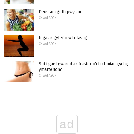
Deiet am golli pwysau
CHWARAEON
Ioga ar gyfer mwt elastig
CHWARAEON
Sut i gael gwared ar fraster o'ch cluniau gydag
ymarferion?
CHWARAEON
ad