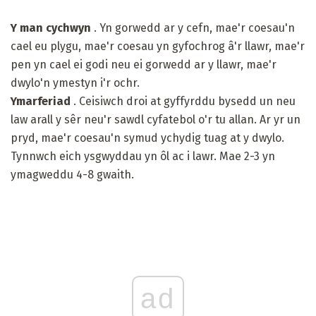
Y man cychwyn
. Yn gorwedd ar y cefn, mae'r coesau'n
cael eu plygu, mae'r coesau yn gyfochrog â'r llawr, mae'r
pen yn cael ei godi neu ei gorwedd ar y llawr, mae'r
dwylo'n ymestyn i'r ochr.
Ymarferiad
. Ceisiwch droi at gyffyrddu bysedd un neu
law arall y sêr neu'r sawdl cyfatebol o'r tu allan. Ar yr un
pryd, mae'r coesau'n symud ychydig tuag at y dwylo.
Tynnwch eich ysgwyddau yn ôl ac i lawr. Mae 2-3 yn
ymagweddu 4-8 gwaith.
ad