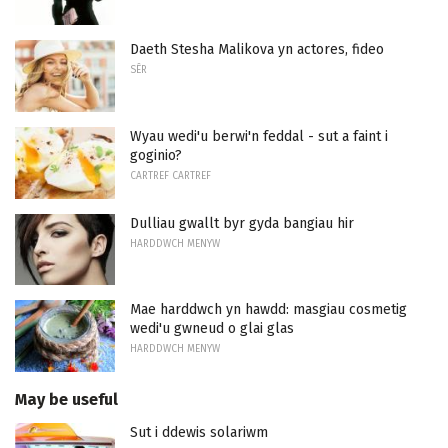
Daeth Stesha Malikova yn actores, fideo
SÊR
Wyau wedi'u berwi'n feddal - sut a faint i
goginio?
CARTREF CARTREF
Dulliau gwallt byr gyda bangiau hir
HARDDWCH MENYW
Mae harddwch yn hawdd: masgiau cosmetig
wedi'u gwneud o glai glas
HARDDWCH MENYW
May be useful
Sut i ddewis solariwm