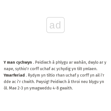
ad
Y man cychwyn
. Peidiwch â phlygu ar wahân, dwylo ar y
nape, sythio'r corff uchaf ac ychydig yn tilt ymlaen.
Ymarferiad
. Rydym yn tiltio rhan uchaf y corff yn ail i'r
dde ac i'r chwith. Pwysig! Peidiwch â throi neu blygu yn
ôl. Mae 2-3 yn ymagweddu 4-8 gwaith.