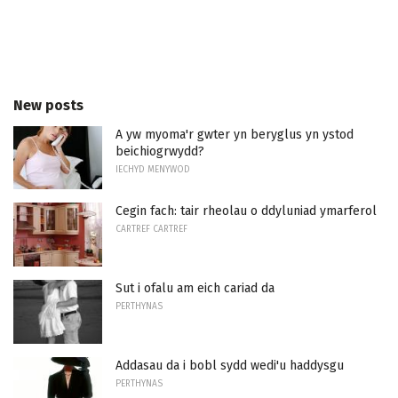
New posts
A yw myoma'r gwter yn beryglus yn ystod
beichiogrwydd?
IECHYD MENYWOD
Cegin fach: tair rheolau o ddyluniad ymarferol
CARTREF CARTREF
Sut i ofalu am eich cariad da
PERTHYNAS
Addasau da i bobl sydd wedi'u haddysgu
PERTHYNAS