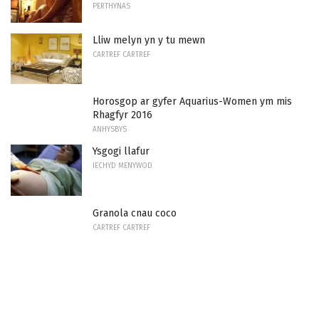
PERTHYNAS
Lliw melyn yn y tu mewn
CARTREF CARTREF
Horosgop ar gyfer Aquarius-Women ym mis
Rhagfyr 2016
ANHYSBYS
Ysgogi llafur
IECHYD MENYWOD
Granola cnau coco
CARTREF CARTREF