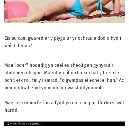
Eisiau cael gwared ar y plygu ar yr ochrau a dod o hyd i
waist denau?
Mae "ochr" nodedig yn cael eu rheoli gan gyhyrau'r
abdomen oblique. Maent yn tiltu rhan uchaf y torso i'r
ochr, ei droi, felly i siarad, "o gwmpas ei echel ei hun." Ac
maen nhw hefyd yn modelu'r waist ddymunol.
Mae set o ymarferion a fydd yn eich helpu i ffurfio silwét
hardd.