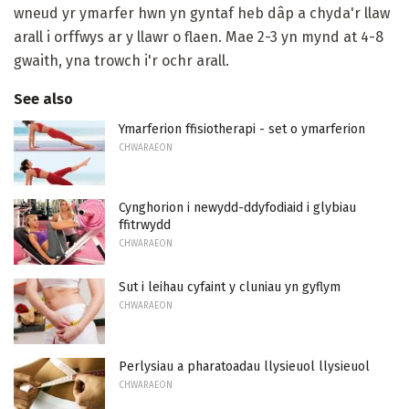
wneud yr ymarfer hwn yn gyntaf heb dâp a chyda'r llaw
arall i orffwys ar y llawr o flaen. Mae 2-3 yn mynd at 4-8
gwaith, yna trowch i'r ochr arall.
See also
Ymarferion ffisiotherapi - set o ymarferion
CHWARAEON
Cynghorion i newydd-ddyfodiaid i glybiau
ffitrwydd
CHWARAEON
Sut i leihau cyfaint y cluniau yn gyflym
CHWARAEON
Perlysiau a pharatoadau llysieuol llysieuol
CHWARAEON