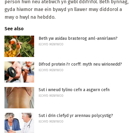
person hwn neu atebwch yn gwbl ddifrifol. Beth bynnag,
gyda hiwmor mae ein bywyd yn llawer mwy diddorol a
mwy o hwyl na hebddo.
See also
Beth yw asidau brasterog aml-annirlawn?
IECHYD MENYWOD
Difrod protein i'r corff: myth neu wirionedd?
IECHYD MENYWOD
Sut i wneud tylino cefn a asgwrn cefn
IECHYD MENYWOD
Sut i drin clefyd yr arennau polycystig?
IECHYD MENYWOD