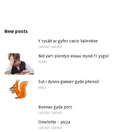
New posts
Y rysáit ar gyfer cwcis Valentine
CARTREF CARTREF
Nid yw'r plentyn eisiau mynd i'r ysgol
PLANT
Sut i dynnu gwiwer gyda phensil
ARALL
Bunnau gyda porc
CARTREF CARTREF
Omelette - pizza
CARTREF CARTREF