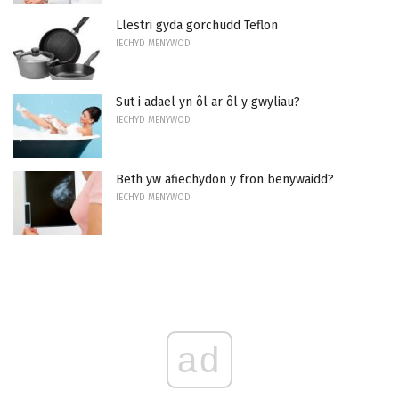
Llestri gyda gorchudd Teflon
IECHYD MENYWOD
Sut i adael yn ôl ar ôl y gwyliau?
IECHYD MENYWOD
Beth yw afiechydon y fron benywaidd?
IECHYD MENYWOD
ad