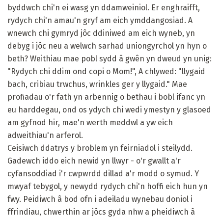
byddwch chi'n ei wasg yn ddamweiniol. Er enghraifft,
rydych chi'n amau'n gryf am eich ymddangosiad. A
wnewch chi gymryd jôc ddiniwed am eich wyneb, yn
debyg i jôc neu a welwch sarhad uniongyrchol yn hyn o
beth? Weithiau mae pobl sydd â gwên yn dweud yn unig:
"Rydych chi ddim ond copi o Mom!", A chlywed: "llygaid
bach, cribiau trwchus, wrinkles ger y llygaid." Mae
profiadau o'r fath yn arbennig o bethau i bobl ifanc yn
eu harddegau, ond os ydych chi wedi ymestyn y glasoed
am gyfnod hir, mae'n werth meddwl a yw eich
adweithiau'n arferol.
Ceisiwch ddatrys y broblem yn feirniadol i steilydd.
Gadewch iddo eich newid yn llwyr - o'r gwallt a'r
cyfansoddiad i'r cwpwrdd dillad a'r modd o symud. Y
mwyaf tebygol, y newydd rydych chi'n hoffi eich hun yn
fwy. Peidiwch â bod ofn i adeiladu wynebau doniol i
ffrindiau, chwerthin ar jôcs gyda nhw a pheidiwch â