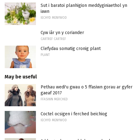
Sut i baratoi planhigion meddyginiaethol yn
iawn
IECHYD MENYWOD
Cyw iâr yn y coriander
CARTREF CARTREF
Clefydau somatig cronig plant
PLANT
May be useful
Pethau wedi'u gwau o 5 ffasiwn gorau ar gyfer
gaeaf 2017
FFASIWN MERCHED
Coctel ocsigen i ferched beichiog
IECHYD MENYWOD