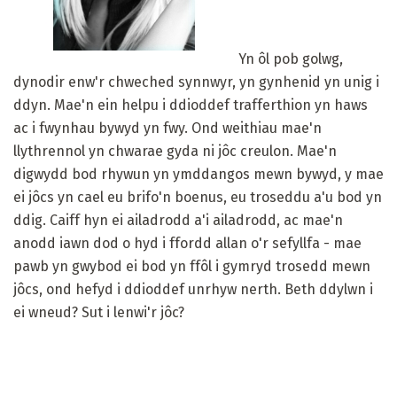
Yn ôl pob golwg,
dynodir enw'r chweched synnwyr, yn gynhenid ​​yn unig i
ddyn. Mae'n ein helpu i ddioddef trafferthion yn haws
ac i fwynhau bywyd yn fwy. Ond weithiau mae'n
llythrennol yn chwarae gyda ni jôc creulon. Mae'n
digwydd bod rhywun yn ymddangos mewn bywyd, y mae
ei jôcs yn cael eu brifo'n boenus, eu troseddu a'u bod yn
ddig. Caiff hyn ei ailadrodd a'i ailadrodd, ac mae'n
anodd iawn dod o hyd i ffordd allan o'r sefyllfa - mae
pawb yn gwybod ei bod yn ffôl i gymryd trosedd mewn
jôcs, ond hefyd i ddioddef unrhyw nerth. Beth ddylwn i
ei wneud? Sut i lenwi'r jôc?