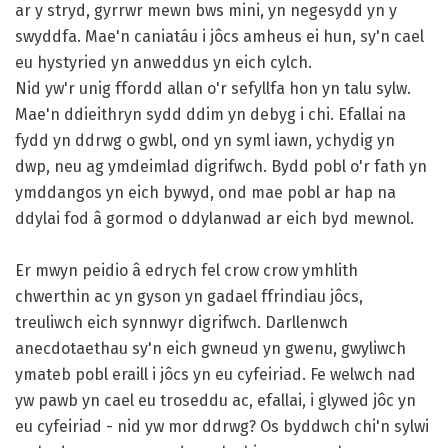
ar y stryd, gyrrwr mewn bws mini, yn negesydd yn y
swyddfa. Mae'n caniatáu i jôcs amheus ei hun, sy'n cael
eu hystyried yn anweddus yn eich cylch.
Nid yw'r unig ffordd allan o'r sefyllfa hon yn talu sylw.
Mae'n ddieithryn sydd ddim yn debyg i chi. Efallai na
fydd yn ddrwg o gwbl, ond yn syml iawn, ychydig yn
dwp, neu ag ymdeimlad digrifwch. Bydd pobl o'r fath yn
ymddangos yn eich bywyd, ond mae pobl ar hap na
ddylai fod â gormod o ddylanwad ar eich byd mewnol.
Er mwyn peidio â edrych fel crow crow ymhlith
chwerthin ac yn gyson yn gadael ffrindiau jôcs,
treuliwch eich synnwyr digrifwch. Darllenwch
anecdotaethau sy'n eich gwneud yn gwenu, gwyliwch
ymateb pobl eraill i jôcs yn eu cyfeiriad. Fe welwch nad
yw pawb yn cael eu troseddu ac, efallai, i glywed jôc yn
eu cyfeiriad - nid yw mor ddrwg? Os byddwch chi'n sylwi