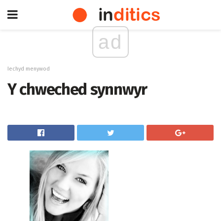
ad
Iechyd menywod
Y chweched synnwyr