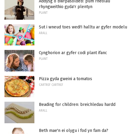
Addysg o bwrpasoldeb: pum rheolau
rhyngweithio gyda'r plentyn
PLANT
Sut i wneud toes wedi'i halltu ar gyfer modelu
ARALL
Cynghorion ar gyfer codi plant ifanc
PLANT
Pizza gyda gweini a tomatos
CARTREF CARTREF
Beading for children: breichledau hardd
ARALL
Beth mae'n ei olygu i fod yn fam da?