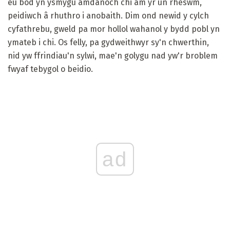
eu bod yn ysmygu amdanoch chi am yr un rheswm,
peidiwch â rhuthro i anobaith. Dim ond newid y cylch
cyfathrebu, gweld pa mor hollol wahanol y bydd pobl yn
ymateb i chi. Os felly, pa gydweithwyr sy'n chwerthin,
nid yw ffrindiau'n sylwi, mae'n golygu nad yw'r broblem
fwyaf tebygol o beidio.
ad