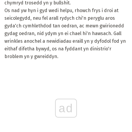
chymryd trosedd yn y bullshit.
Os nad yw hyn i gyd wedi helpu, rhowch frys i droi at
seicolegydd, neu fel arall rydych chi'n peryglu aros
gyda'ch cymhlethdod tan oedran, ac mewn gwirionedd
gydag oedran, nid ydym yn ei chael hi'n hawsach. Gall
wrinkles anochel a newidiadau eraill yn y dyfodol fod yn
eithaf difetha bywyd, os na fyddant yn dinistrio'r
broblem yn y gwreiddyn.
ad