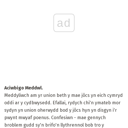
ad
Aciwbigo Meddwl.
Meddyliwch am yr union beth y mae jôcs yn eich cymryd
oddi ar y cydbwysedd. Efallai, rydych chi'n ymateb mor
sydyn yn union oherwydd bod y jôcs hyn yn disgyn i'r
pwynt mwyaf poenus. Confesiwn - mae gennych
broblem gudd sy'n brifo'n llythrennol bob tro y