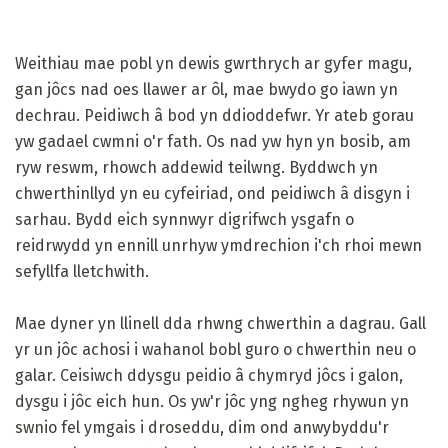
Weithiau mae pobl yn dewis gwrthrych ar gyfer magu,
gan jôcs nad oes llawer ar ôl, mae bwydo go iawn yn
dechrau. Peidiwch â bod yn ddioddefwr. Yr ateb gorau
yw gadael cwmni o'r fath. Os nad yw hyn yn bosib, am
ryw reswm, rhowch addewid teilwng. Byddwch yn
chwerthinllyd yn eu cyfeiriad, ond peidiwch â disgyn i
sarhau. Bydd eich synnwyr digrifwch ysgafn o
reidrwydd yn ennill unrhyw ymdrechion i'ch rhoi mewn
sefyllfa lletchwith.
Mae dyner yn llinell dda rhwng chwerthin a dagrau. Gall
yr un jôc achosi i wahanol bobl guro o chwerthin neu o
galar. Ceisiwch ddysgu peidio â chymryd jôcs i galon,
dysgu i jôc eich hun. Os yw'r jôc yng ngheg rhywun yn
swnio fel ymgais i droseddu, dim ond anwybyddu'r