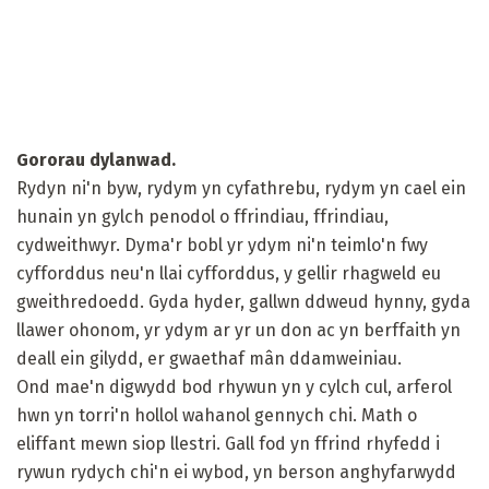
Gororau dylanwad.
Rydyn ni'n byw, rydym yn cyfathrebu, rydym yn cael ein
hunain yn gylch penodol o ffrindiau, ffrindiau,
cydweithwyr. Dyma'r bobl yr ydym ni'n teimlo'n fwy
cyfforddus neu'n llai cyfforddus, y gellir rhagweld eu
gweithredoedd. Gyda hyder, gallwn ddweud hynny, gyda
llawer ohonom, yr ydym ar yr un don ac yn berffaith yn
deall ein gilydd, er gwaethaf mân ddamweiniau.
Ond mae'n digwydd bod rhywun yn y cylch cul, arferol
hwn yn torri'n hollol wahanol gennych chi. Math o
eliffant mewn siop llestri. Gall fod yn ffrind rhyfedd i
rywun rydych chi'n ei wybod, yn berson anghyfarwydd