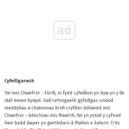
ad
Cyfeillgarwch
Ym mis Chwefror - Ebrill, ni fydd cyfeillion yn byw yn y lle
olaf mewn bywyd. Gall cefnogaeth gyfeillgar, undod
meddyliau a chalonnau brofi cryfder ddiwedd mis
Chwefror - ddechrau mis Mawrth, fel yn ystod y cyfnod
hwn bydd Jiwper yn gwrthdaro â Plwton a Saturn. O fis