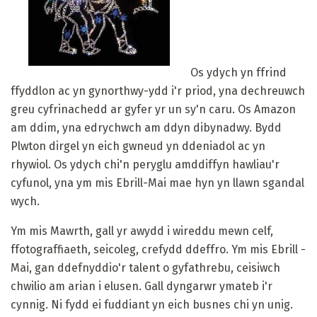
Os ydych yn ffrind
ffyddlon ac yn gynorthwy-ydd i'r priod, yna dechreuwch
greu cyfrinachedd ar gyfer yr un sy'n caru. Os Amazon
am ddim, yna edrychwch am ddyn dibynadwy. Bydd
Plwton dirgel yn eich gwneud yn ddeniadol ac yn
rhywiol. Os ydych chi'n peryglu amddiffyn hawliau'r
cyfunol, yna ym mis Ebrill-Mai mae hyn yn llawn sgandal
wych.
Ym mis Mawrth, gall yr awydd i wireddu mewn celf,
ffotograffiaeth, seicoleg, crefydd ddeffro. Ym mis Ebrill -
Mai, gan ddefnyddio'r talent o gyfathrebu, ceisiwch
chwilio am arian i elusen. Gall dyngarwr ymateb i'r
cynnig. Ni fydd ei fuddiant yn eich busnes chi yn unig.