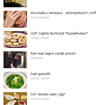
Gorchudd a menopos - ailstrwythuro'r corff
IECHYD MENYWOD
Llyfr Coginio Byrbread "Курамбьедес"
CARTREF CARTREF
Pam mae angen cariad arnom?
PERTHYNAS
Cawl gwenith
CARTREF CARTREF
Sut i baratoi saws i gig?
CARTREF CARTREF