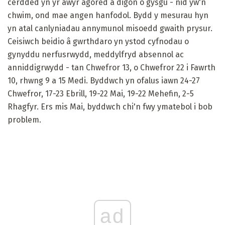
cerdded yn yr awyr agored a digon o gysgu - nid yw'n
chwim, ond mae angen hanfodol. Bydd y mesurau hyn
yn atal canlyniadau annymunol misoedd gwaith prysur.
Ceisiwch beidio â gwrthdaro yn ystod cyfnodau o
gynyddu nerfusrwydd, meddylfryd absennol ac
anniddigrwydd - tan Chwefror 13, o Chwefror 22 i Fawrth
10, rhwng 9 a 15 Medi. Byddwch yn ofalus iawn 24-27
Chwefror, 17-23 Ebrill, 19-22 Mai, 19-22 Mehefin, 2-5
Rhagfyr. Ers mis Mai, byddwch chi'n fwy ymatebol i bob
problem.
ad