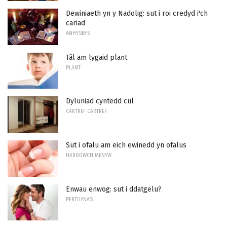
Dewiniaeth yn y Nadolig: sut i roi credyd i'ch
cariad
ANHYSBYS
Tâl am lygaid plant
PLANT
Dyluniad cyntedd cul
CARTREF CARTREF
Sut i ofalu am eich ewinedd yn ofalus
HARDDWCH MENYW
Enwau enwog: sut i ddatgelu?
PERTHYNAS