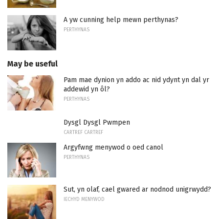
A yw cunning help mewn perthynas?
PERTHYNAS
May be useful
Pam mae dynion yn addo ac nid ydynt yn dal yr
addewid yn ôl?
PERTHYNAS
Dysgl Dysgl Pwmpen
CARTREF CARTREF
Argyfwng menywod o oed canol
PERTHYNAS
Sut, yn olaf, cael gwared ar nodnod unigrwydd?
IECHYD MENYWOD