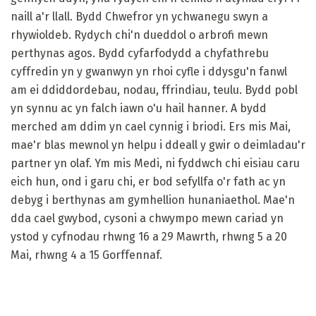
naill a'r llall. Bydd Chwefror yn ychwanegu swyn a
rhywioldeb. Rydych chi'n dueddol o arbrofi mewn
perthynas agos. Bydd cyfarfodydd a chyfathrebu
cyffredin yn y gwanwyn yn rhoi cyfle i ddysgu'n fanwl
am ei ddiddordebau, nodau, ffrindiau, teulu. Bydd pobl
yn synnu ac yn falch iawn o'u hail hanner. A bydd
merched am ddim yn cael cynnig i briodi. Ers mis Mai,
mae'r blas mewnol yn helpu i ddeall y gwir o deimladau'r
partner yn olaf. Ym mis Medi, ni fyddwch chi eisiau caru
eich hun, ond i garu chi, er bod sefyllfa o'r fath ac yn
debyg i berthynas am gymhellion hunaniaethol. Mae'n
dda cael gwybod, cysoni a chwympo mewn cariad yn
ystod y cyfnodau rhwng 16 a 29 Mawrth, rhwng 5 a 20
Mai, rhwng 4 a 15 Gorffennaf.