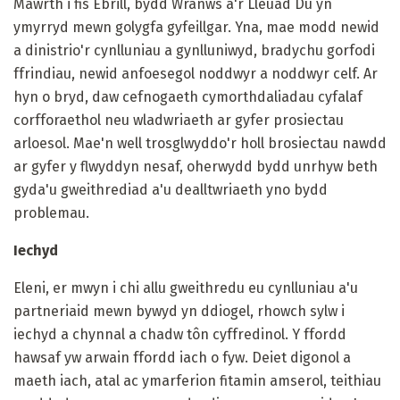
Mawrth i fis Ebrill, bydd Wranws ​​a'r Lleuad Du yn
ymyrryd mewn golygfa gyfeillgar. Yna, mae modd newid
a dinistrio'r cynlluniau a gynlluniwyd, bradychu gorfodi
ffrindiau, newid anfoesegol noddwyr a noddwyr celf. Ar
hyn o bryd, daw cefnogaeth cymorthdaliadau cyfalaf
corfforaethol neu wladwriaeth ar gyfer prosiectau
arloesol. Mae'n well trosglwyddo'r holl brosiectau nawdd
ar gyfer y flwyddyn nesaf, oherwydd bydd unrhyw beth
gyda'u gweithrediad a'u dealltwriaeth yno bydd
problemau.
Iechyd
Eleni, er mwyn i chi allu gweithredu eu cynlluniau a'u
partneriaid mewn bywyd yn ddiogel, rhowch sylw i
iechyd a chynnal a chadw tôn cyffredinol. Y ffordd
hawsaf yw arwain ffordd iach o fyw. Deiet digonol a
maeth iach, atal ac ymarferion fitamin amserol, teithiau