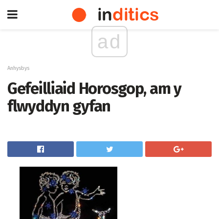
ad
Anhysbys
Gefeilliaid Horosgop, am y
flwyddyn gyfan