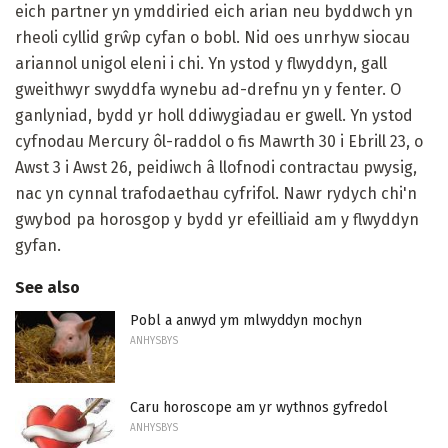
eich partner yn ymddiried eich arian neu byddwch yn
rheoli cyllid grŵp cyfan o bobl. Nid oes unrhyw siocau
ariannol unigol eleni i chi. Yn ystod y flwyddyn, gall
gweithwyr swyddfa wynebu ad-drefnu yn y fenter. O
ganlyniad, bydd yr holl ddiwygiadau er gwell. Yn ystod
cyfnodau Mercury ôl-raddol o fis Mawrth 30 i Ebrill 23, o
Awst 3 i Awst 26, peidiwch â llofnodi contractau pwysig,
nac yn cynnal trafodaethau cyfrifol. Nawr rydych chi'n
gwybod pa horosgop y bydd yr efeilliaid am y flwyddyn
gyfan.
See also
Pobl a anwyd ym mlwyddyn mochyn
ANHYSBYS
Caru horoscope am yr wythnos gyfredol
ANHYSBYS