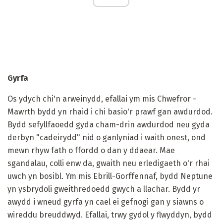
Gyrfa
Os ydych chi'n arweinydd, efallai ym mis Chwefror -
Mawrth bydd yn rhaid i chi basio'r prawf gan awdurdod.
Bydd sefyllfaoedd gyda cham-drin awdurdod neu gyda
derbyn "cadeirydd" nid o ganlyniad i waith onest, ond
mewn rhyw fath o ffordd o dan y ddaear. Mae
sgandalau, colli enw da, gwaith neu erledigaeth o'r rhai
uwch yn bosibl. Ym mis Ebrill-Gorffennaf, bydd Neptune
yn ysbrydoli gweithredoedd gwych a llachar. Bydd yr
awydd i wneud gyrfa yn cael ei gefnogi gan y siawns o
wireddu breuddwyd. Efallai, trwy gydol y flwyddyn, bydd