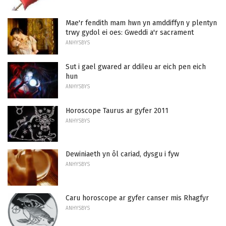
Mae'r fendith mam hwn yn amddiffyn y plentyn
trwy gydol ei oes: Gweddi a'r sacrament
ANHYSBYS
Sut i gael gwared ar ddileu ar eich pen eich
hun
ANHYSBYS
Horoscope Taurus ar gyfer 2011
ANHYSBYS
Dewiniaeth yn ôl cariad, dysgu i fyw
ANHYSBYS
Caru horoscope ar gyfer canser mis Rhagfyr
ANHYSBYS