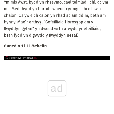
Ym mis Awst, bydd yn rhesymol cael teimlad i chi, ac ym
mis Medi bydd yn barod i wneud cynnig i chi o law a
chalon. Os yw eich calon yn rhad ac am ddim, beth am
hynny. Mae'r erthygl "Gefeilliaid Horosgop am y
flwyddyn gyfan" yn dweud wrth arwydd yr efeilliaid,
beth fydd yn digwydd y flwyddyn nesaf.
Ganed o 1 i 11 Mehefin
ad