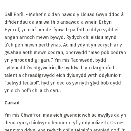
Gall Ebrill - Mehefin o dan nawdd y Lleuad Gwyn ddod â
difidendau da am waith o ansawdd a wneir. Erbyn
Hydref, yn olaf penderfynwch pa fath o ddyn sydd ei
angen arnoch mewn bywyd. Rydych chi eisiau mynd
â'ch pen mewn perthynas. Ac nid ydynt yn edrych ar y
gwahaniaeth mewn oedran, oherwydd "mae pob oedran
yn ymroddedig i garu." Ym mis Tachwedd, bydd
cyfleoedd i'w atgyweirio, lle byddwch yn darganfod
talent a chreadigrwydd eich dylunydd wrth ddylunio'r
"aelwyd teuluol", hyd yn oed os yw nyth glyd bob dydd
yn eich hoffi chi a'ch caru.
Cariad
Ym mis Chwefror, mae eich gwendidwch ac ewyllys da yn
denu cynrychiolwyr o hanner cryf y ddynoliaeth. Os oes
gennych ddyn, yna rydych chi'n teimlo'n atyniad cryf i'r