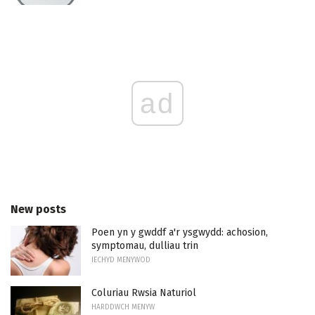
ad
New posts
Poen yn y gwddf a'r ysgwydd: achosion,
symptomau, dulliau trin
IECHYD MENYWOD
Coluriau Rwsia Naturiol
HARDDWCH MENYW