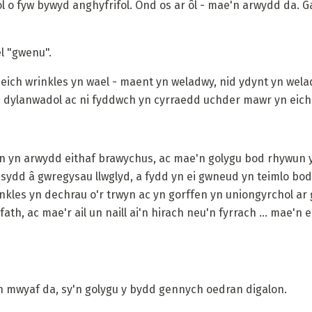
l o fyw bywyd anghyfrifol. Ond os ar ôl - mae'n arwydd da. G
l "gwenu".
eich wrinkles yn wael - maent yn weladwy, nid ydynt yn wela
 dylanwadol ac ni fyddwch yn cyrraedd uchder mawr yn eich 
hyn yn arwydd eithaf brawychus, ac mae'n golygu bod rhywun
sydd â gwregysau llwglyd, a fydd yn ei gwneud yn teimlo bod
nkles yn dechrau o'r trwyn ac yn gorffen yn uniongyrchol ar 
ath, ac mae'r ail un naill ai'n hirach neu'n fyrrach ... mae'n 
on mwyaf da, sy'n golygu y bydd gennych oedran digalon.