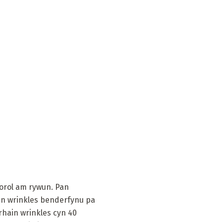
dorol am rywun. Pan
in wrinkles benderfynu pa
rhain wrinkles cyn 40