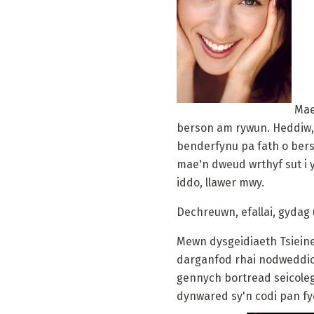
Mae 
berson am rywun. Heddiw, b
benderfynu pa fath o bers
mae'n dweud wrthyf sut i
iddo, llawer mwy.
Dechreuwn, efallai, gydag
Mewn dysgeidiaeth Tsieine
darganfod rhai nodweddio
gennych bortread seicolego
dynwared sy'n codi pan f