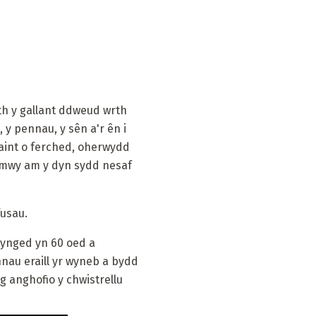
h y gallant ddweud wrth
 y pennau, y sên a'r ên i
aint o ferched, oherwydd
 mwy am y dyn sydd nesaf
fusau.
dynged yn 60 oed a
au eraill yr wyneb a bydd
g anghofio y chwistrellu