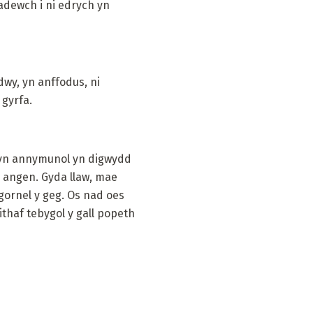
adewch i ni edrych yn
dwy, yn anffodus, ni
gyrfa.
 yn annymunol yn digwydd
 angen. Gyda llaw, mae
gornel y geg. Os nad oes
eithaf tebygol y gall popeth