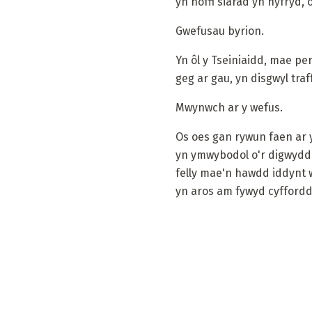
yn hoffi siarad yn hyfryd
Gwefusau byrion.
Yn ôl y Tseiniaidd, mae p
geg ar gau, yn disgwyl traf
Mwynwch ar y wefus.
Os oes gan rywun faen ar 
yn ymwybodol o'r digwyddia
felly mae'n hawdd iddynt w
yn aros am fywyd cyfforddu