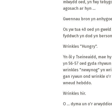
mlwydd oed, yn fwy tebygo
agosach ar hyn ...
Gwennau bron yn anhygoe
Os yw tua 40 oed yn gweld 
fyddwch yn dod yn berson
Wrinkles "Hungry".
Yn ôl y Tseineaidd, mae 
yn 56-57 oed gyda rhywun 
wrinkles "newynog" yn wri
gan rywun ond wrinkle o'r f
wneud hebddo.
Wrinkles hir.
O ... dyma un o'r arwyddi