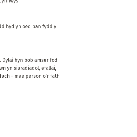
 cynnwys.
edd hyd yn oed pan fydd y
. Dylai hyn bob amser fod
 yn siaradiadol, efallai,
 fach - mae person o'r fath