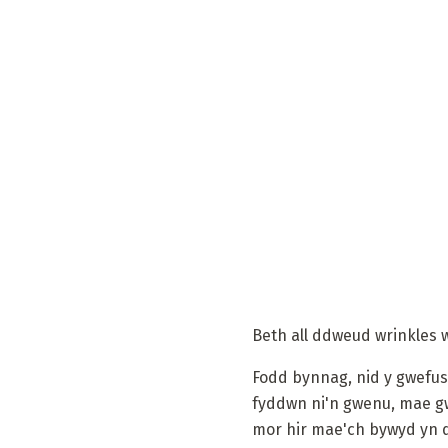
Beth all ddweud wrinkles 
Fodd bynnag, nid y gwefus
fyddwn ni'n gwenu, mae gw
mor hir mae'ch bywyd yn di