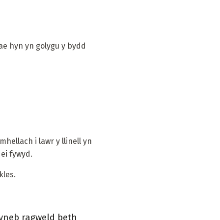
ae hyn yn golygu y bydd
ellach i lawr y llinell yn
ei fywyd.
kles.
 wyneb ragweld beth