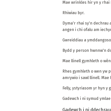
Mae wrinkles hir yn y rhai 
Rhiwiau byr.
Dyma'r rhai sy'n dechrau 
angen i chi ofalu am iechy
Gwreiddiau a ymddangoso
Bydd y person hwnnw'n dod
Mae llinell gymhleth o wên
Rhes gymhleth o wen yw pan
amrywio i sawl llinell. Ma
Felly, ystyriasom yr hyn y
Gadewch i ni symud ymlaen
Gadewch i ni ddechrau 