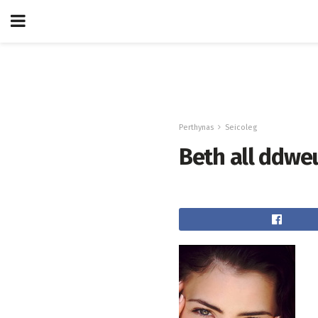
Perthynas
Seicoleg
Beth all ddwe