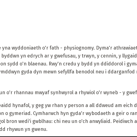
yna wyddoniaeth o'r fath - physiognomy. Dyma'r athrawiaet
yddwn yn edrych ar y gwefusau, y trwyn, y cennin, y llygaid,
on sydd o'n blaenau. Rwy'n credu y bydd yn ddiddorol i gym
 ymddwyn gyda dyn mewn sefyllfa benodol neu i ddarganfod
 un o'r rhannau mwyaf synhwyrol a rhywiol o'r wyneb - y gwe
aidd hynafol, y geg yw rhan y person a all ddweud am eich 
n o gymeriad. Cymharwch hyn gyda'r wybodaeth a geir o rann
l bron wedi'i gwblhau: chi neu un o'ch anwyliaid. Peidiwch a
ydd rhywun yn gwenu.