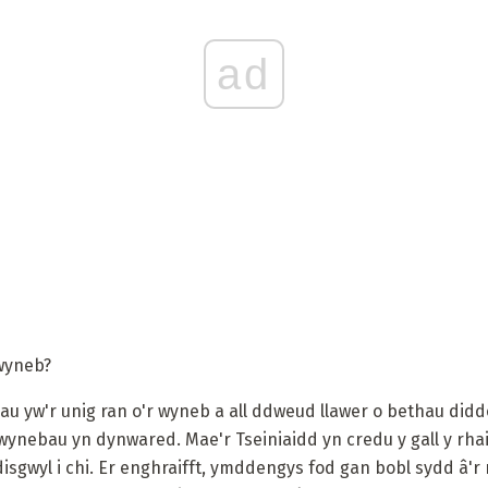
ad
wyneb?
au yw'r unig ran o'r wyneb a all ddweud llawer o bethau did
ynebau yn dynwared. Mae'r Tseiniaidd yn credu y gall y rha
sgwyl i chi. Er enghraifft, ymddengys fod gan bobl sydd â'r 