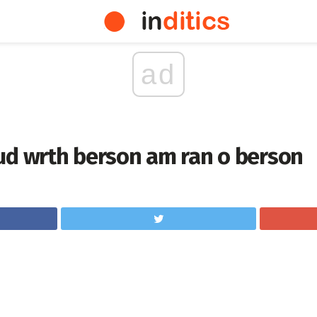
ad
ud wrth berson am ran o berson