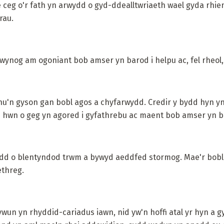
ceg o'r fath yn arwydd o gyd-ddealltwriaeth wael gyda rhien
rau.
ynog am ogoniant bob amser yn barod i helpu ac, fel rheol,
ynu'n gyson gan bobl agos a chyfarwydd. Credir y bydd hyn yn 
 hwn o geg yn agored i gyfathrebu ac maent bob amser yn ba
ydd o blentyndod trwm a bywyd aeddfed stormog. Mae'r bobl
ethreg.
un yn rhyddid-cariadus iawn, nid yw'n hoffi atal yr hyn a g