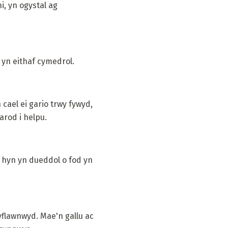
i, yn ogystal ag
 yn eithaf cymedrol.
cael ei gario trwy fywyd,
rod i helpu.
 hyn yn dueddol o fod yn
yflawnwyd. Mae'n gallu ac