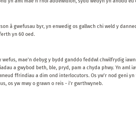
, ond yn aml mae'n rhoi addewidion, sydd wedyn yn anodd eu
erson â gwefusau byr, yn enwedig os gallwch chi weld y dann
ferth yn 60 oed.
y wefus, mae'n debyg y bydd ganddo feddwl chwilfrydig iawn
dau a gwybod beth, ble, pryd, pam a chyda phwy. Yn aml iawn
neud ffrindiau a dim ond interlocutors. Os yw'r nod geni yn
s, os yw mwy o grawn o reis - i'r gwrthwyneb.