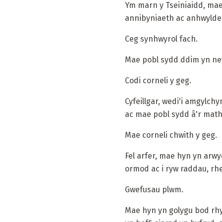
Ym marn y Tseiniaidd, mae 
annibyniaeth ac anhwylde
Ceg synhwyrol fach.
Mae pobl sydd ddim yn new
Codi corneli y geg.
Cyfeillgar, wedi'i amgylch
ac mae pobl sydd â'r math
Mae corneli chwith y geg.
Fel arfer, mae hyn yn arw
ormod ac i ryw raddau, rh
Gwefusau plwm.
Mae hyn yn golygu bod rhyw