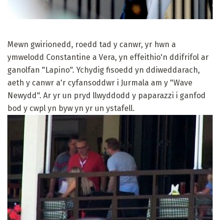
Mewn gwirionedd, roedd tad y canwr, yr hwn a
ymwelodd Constantine a Vera, yn effeithio'n ddifrifol ar
ganolfan "Lapino". Ychydig fisoedd yn ddiweddarach,
aeth y canwr a'r cyfansoddwr i Jurmala am y "Wave
Newydd". Ar yr un pryd llwyddodd y paparazzi i ganfod
bod y cwpl yn byw yn yr un ystafell.