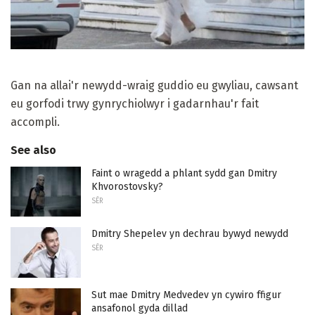
Gan na allai'r newydd-wraig guddio eu gwyliau, cawsant
eu gorfodi trwy gynrychiolwyr i gadarnhau'r fait
accompli.
See also
Faint o wragedd a phlant sydd gan Dmitry
Khvorostovsky?
SÊR
Dmitry Shepelev yn dechrau bywyd newydd
SÊR
Sut mae Dmitry Medvedev yn cywiro ffigur
ansafonol gyda dillad