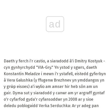
ad
Daeth y ferch i'r castio, a siaradodd â'i Dmitry Kostyuk -
cyn gynhyrchydd "VIA-Gry." Yn ystod y sgwrs, daeth
Konstantin Meladze i mewn i'r ystafell, eistedd gyferbyn
â Vera Galushka (y ffugenw Brezhnev yn ymddangos yn
y grŵp eisoes) a'i wylio am amser hir heb sôn am un
gair. Dyma sut y siaradodd y canwr am yr argraff gyntaf
o'r cyfarfod gyda'r cyfansoddwr yn 2008 ar y sioe
deledu poblogaidd Verka Serduchka: Ar yr adeg pan