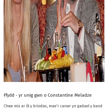
ad
Ffydd - yr unig gwn o Constantine Meladze
Chwe mis ar ôl y briodas, mae'r canwr yn gadael y band