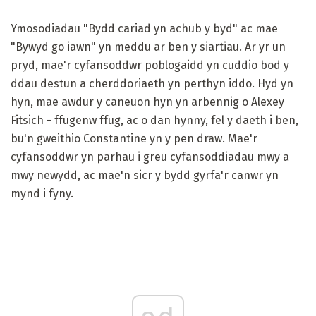
Ymosodiadau "Bydd cariad yn achub y byd" ac mae
"Bywyd go iawn" yn meddu ar ben y siartiau. Ar yr un
pryd, mae'r cyfansoddwr poblogaidd yn cuddio bod y
ddau destun a cherddoriaeth yn perthyn iddo. Hyd yn
hyn, mae awdur y caneuon hyn yn arbennig o Alexey
Fitsich - ffugenw ffug, ac o dan hynny, fel y daeth i ben,
bu'n gweithio Constantine yn y pen draw. Mae'r
cyfansoddwr yn parhau i greu cyfansoddiadau mwy a
mwy newydd, ac mae'n sicr y bydd gyrfa'r canwr yn
mynd i fyny.