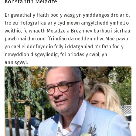
Konstantin Meladze
Er gwaethaf y ffaith bod y wasg yn ymddangos dro ar ôl
tro eu ffotograffau ar y cyd mewn amgylchedd ymhell o
weithio, fe wnaeth Meladze a Brezhnev barhau i sicrhau
pawb mai dim ond ffrindiau da oedden nhw. Mae pawb
yn cael ei ddefnyddio felly i ddatganiad o'r fath fod y
newyddion disgwyliedig, fel priodas y cwpl, yn
annisgwyl.