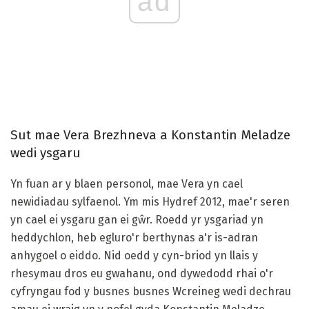
ad
Sut mae Vera Brezhneva a Konstantin Meladze
wedi ysgaru
Yn fuan ar y blaen personol, mae Vera yn cael
newidiadau sylfaenol. Ym mis Hydref 2012, mae'r seren
yn cael ei ysgaru gan ei gŵr. Roedd yr ysgariad yn
heddychlon, heb egluro'r berthynas a'r is-adran
anhygoel o eiddo. Nid oedd y cyn-briod yn llais y
rhesymau dros eu gwahanu, ond dywedodd rhai o'r
cyfryngau fod y busnes busnes Wcreineg wedi dechrau