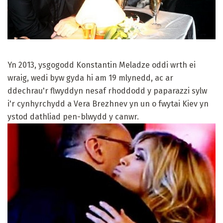
Yn 2013, ysgogodd Konstantin Meladze oddi wrth ei
wraig, wedi byw gyda hi am 19 mlynedd, ac ar
ddechrau'r flwyddyn nesaf rhoddodd y paparazzi sylw
i'r cynhyrchydd a Vera Brezhnev yn un o fwytai Kiev yn
ystod dathliad pen-blwydd y canwr.