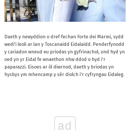
Daeth y newyddion o dref fechan Forte dei Marmi, sydd
wedi'i leoli ar lan y Toscanaidd Eidalaidd. Penderfynodd
y cariadon wneud eu priodas yn gyfrinachol, ond hyd yn
oed yn yr Eidal fe wnaethon nhw ddod o hyd i'r
paparazzi. Eisoes ar ôl diwrnod, daeth y briodas yn
hysbys ym mhencamp y sêr diolch i'r cyfryngau Eidaleg.
ad