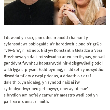
I ddweud yn sicr, pan ddechreuodd rhamant y
cyfansoddwr poblogaidd a'r harddwch blond o'r grŵp
"VIA-Gra", ni all neb. Nid yw Konstantin Meladze a Vera
Brezhneva yn dal i roi sylwadau ar eu perthynas, yn well
ganddynt fwynhau hapusrwydd hir-ddisgwyliedig oddi
wrth lygaid prysur. Fodd bynnag, ni ddaeth y newyddion
diweddaraf am y cwpl priodas, a ddaeth o'r dref
daleithiol yn Eidaleg, yn syndod naill ai i'w
cydnabyddwyr neu gefnogwyr, oherwydd mae'r
sibrydion am nofel y canwr a'r maestro wedi bod yn
parhau ers amser maith.