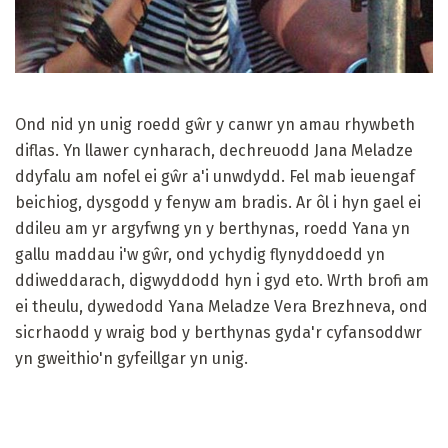
Ond nid yn unig roedd gŵr y canwr yn amau ​​rhywbeth
diflas. Yn llawer cynharach, dechreuodd Jana Meladze
ddyfalu am nofel ei gŵr a'i unwdydd. Fel mab ieuengaf
beichiog, dysgodd y fenyw am bradis. Ar ôl i hyn gael ei
ddileu am yr argyfwng yn y berthynas, roedd Yana yn
gallu maddau i'w gŵr, ond ychydig flynyddoedd yn
ddiweddarach, digwyddodd hyn i gyd eto. Wrth brofi am
ei theulu, dywedodd Yana Meladze Vera Brezhneva, ond
sicrhaodd y wraig bod y berthynas gyda'r cyfansoddwr
yn gweithio'n gyfeillgar yn unig.