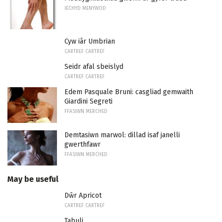
IECHYD MENYWOD
Cyw iâr Umbrian
CARTREF CARTREF
Seidr afal sbeislyd
CARTREF CARTREF
Edem Pasquale Bruni: casgliad gemwaith
Giardini Segreti
FFASIWN MERCHED
Demtasiwn marwol: dillad isaf janelli
gwerthfawr
FFASIWN MERCHED
May be useful
Dŵr Apricot
CARTREF CARTREF
Tabuli