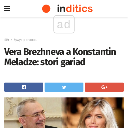
ad
Sêr
Bywyd personol
Vera Brezhneva a Konstantin
Meladze: stori gariad