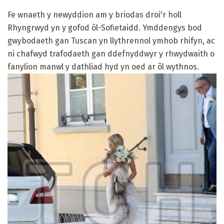
Fe wnaeth y newyddion am y briodas droi'r holl
Rhyngrwyd yn y gofod ôl-Sofietaidd. Ymddengys bod
gwybodaeth gan Tuscan yn llythrennol ymhob rhifyn, ac
ni chafwyd trafodaeth gan ddefnyddwyr y rhwydwaith o
fanylion manwl y dathliad hyd yn oed ar ôl wythnos.