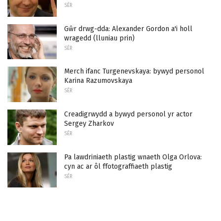
SÊR
Gŵr drwg-dda: Alexander Gordon a'i holl
wragedd (lluniau prin)
SÊR
Merch ifanc Turgenevskaya: bywyd personol
Karina Razumovskaya
SÊR
Creadigrwydd a bywyd personol yr actor
Sergey Zharkov
SÊR
Pa lawdriniaeth plastig wnaeth Olga Orlova:
cyn ac ar ôl ffotograffiaeth plastig
SÊR