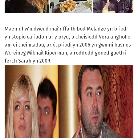
Maen nhw'n dweud mai'r ffaith bod Meladze yn briod,
yn stopio cariadon ar y pryd, a cheisiodd Vera anghofio
am ei theimladau, ar ôl priodi yn 2006 yn gwmni busnes
Wcreineg Mikhail Kiperman, a roddodd genedigaeth i
ferch Sarah yn 2009.