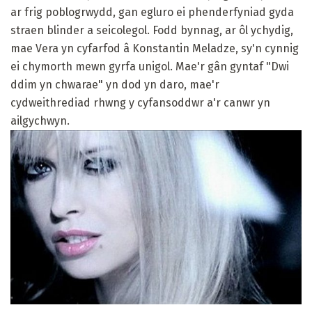
ar frig poblogrwydd, gan egluro ei phenderfyniad gyda
straen blinder a seicolegol. Fodd bynnag, ar ôl ychydig,
mae Vera yn cyfarfod â Konstantin Meladze, sy'n cynnig
ei chymorth mewn gyrfa unigol. Mae'r gân gyntaf "Dwi
ddim yn chwarae" yn dod yn daro, mae'r
cydweithrediad rhwng y cyfansoddwr a'r canwr yn
ailgychwyn.