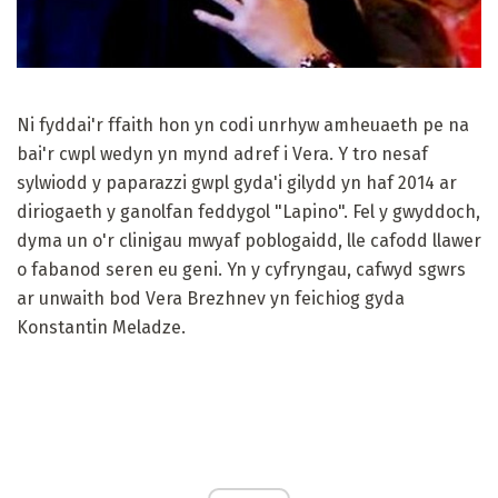
Ni fyddai'r ffaith hon yn codi unrhyw amheuaeth pe na
bai'r cwpl wedyn yn mynd adref i Vera. Y tro nesaf
sylwiodd y paparazzi gwpl gyda'i gilydd yn haf 2014 ar
diriogaeth y ganolfan feddygol "Lapino". Fel y gwyddoch,
dyma un o'r clinigau mwyaf poblogaidd, lle cafodd llawer
o fabanod seren eu geni. Yn y cyfryngau, cafwyd sgwrs
ar unwaith bod Vera Brezhnev yn feichiog gyda
Konstantin Meladze.