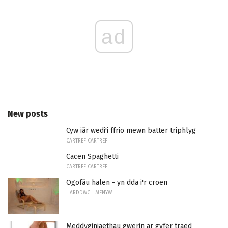
ad
New posts
Cyw iâr wedi'i ffrio mewn batter triphlyg
CARTREF CARTREF
Cacen Spaghetti
CARTREF CARTREF
Ogofâu halen - yn dda i'r croen
HARDDWCH MENYW
Meddyginiaethau gwerin ar gyfer traed