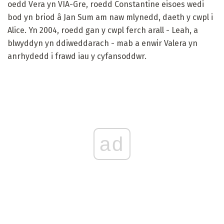
oedd Vera yn VIA-Gre, roedd Constantine eisoes wedi
bod yn briod â Jan Sum am naw mlynedd, daeth y cwpl i
Alice. Yn 2004, roedd gan y cwpl ferch arall - Leah, a
blwyddyn yn ddiweddarach - mab a enwir Valera yn
anrhydedd i frawd iau y cyfansoddwr.
ad