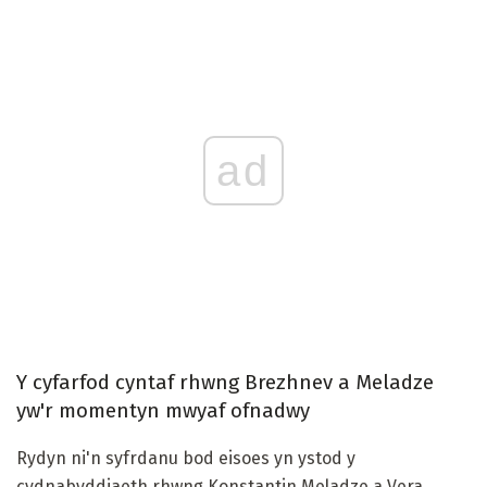
ad
Y cyfarfod cyntaf rhwng Brezhnev a Meladze
yw'r momentyn mwyaf ofnadwy
Rydyn ni'n syfrdanu bod eisoes yn ystod y
cydnabyddiaeth rhwng Konstantin Meladze a Vera