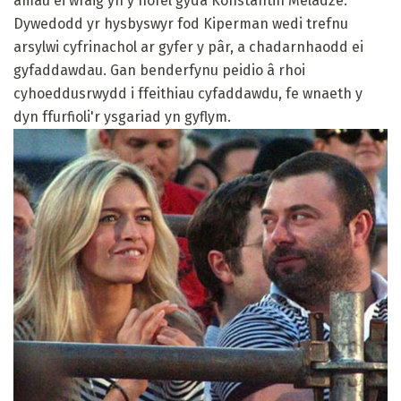
amau ​​ei wraig yn y nofel gyda Konstantin Meladze.
Dywedodd yr hysbyswyr fod Kiperman wedi trefnu
arsylwi cyfrinachol ar gyfer y pâr, a chadarnhaodd ei
gyfaddawdau. Gan benderfynu peidio â rhoi
cyhoeddusrwydd i ffeithiau cyfaddawdu, fe wnaeth y
dyn ffurfioli'r ysgariad yn gyflym.