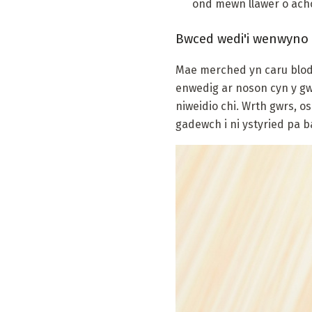
ond mewn llawer o acho
Bwced wedi'i wenwyno
Mae merched yn caru blod
enwedig ar noson cyn y gwy
niweidio chi. Wrth gwrs, o
gadewch i ni ystyried pa b