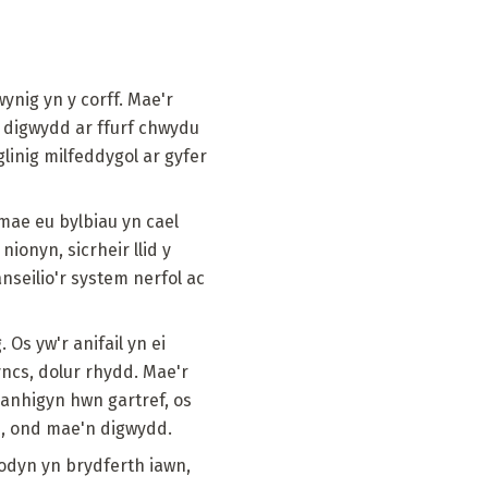
nig yn y corff. Mae'r
 digwydd ar ffurf chwydu
glinig milfeddygol ar gyfer
mae eu bylbiau yn cael
ionyn, sicrheir llid y
nseilio'r system nerfol ac
Os yw'r anifail yn ei
ncs, dolur rhydd. Mae'r
planhigyn hwn gartref, os
n, ond mae'n digwydd.
lodyn yn brydferth iawn,