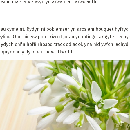
sion mae ei wenwyn yn arwain at farwolaeth.
au cymaint. Rydyn ni bob amser yn aros am bouquet hyfryd
liau. Ond nid yw pob criw o flodau yn ddiogel ar gyfer iechyd
s ydych chi'n hoffi rhosod traddodiadol, yna nid yw'ch iechyd 
aquynnau y dylid eu cadw i ffwrdd.