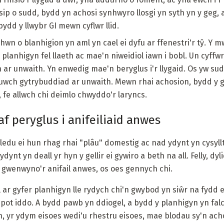
p o sudd, bydd yn achosi synhwyro llosgi yn syth yn y geg, a
ydd y llwybr GI mewn cyflwr llid.
hwn o blanhigion yn aml yn cael ei dyfu ar ffenestri'r tŷ. Y 
planhigyn fel llaeth ac mae'n niweidiol iawn i bobl. Un cyffw
n ar unwaith. Yn enwedig mae'n beryglus i'r llygaid. Os yw 
wch gytrybuddiad ar unwaith. Mewn rhai achosion, bydd y g
 fe allwch chi deimlo chwyddo'r laryncs.
f peryglus i anifeiliaid anwes
ledu ei hun rhag rhai "plâu" domestig ac nad ydynt yn cysyllt
ydynt yn deall yr hyn y gellir ei gywiro a beth na all. Felly, d
gwenwyno'r anifail anwes, os oes gennych chi.
l ar gyfer planhigyn lle rydych chi'n gwybod yn siŵr na fydd e
pot iddo. A bydd pawb yn ddiogel, a bydd y planhigyn yn falch
, yr ydym eisoes wedi'u rhestru eisoes, mae blodau sy'n achos