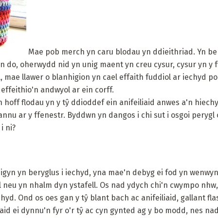
Mae pob merch yn caru blodau yn ddieithriad. Yn b
n do, oherwydd nid yn unig maent yn creu cysur, cysur yn y 
l, mae llawer o blanhigion yn cael effaith fuddiol ar iechyd 
effeithio'n andwyol ar ein corff.
'n hoff flodau yn y tŷ ddioddef ein anifeiliaid anwes a'n hiec
nnu ar y ffenestr. Byddwn yn dangos i chi sut i osgoi perygl 
i ni?
nhigyn yn beryglus i iechyd, yna mae'n debyg ei fod yn wenwy
 neu yn nhalm dyn ystafell. Os nad ydych chi'n cwympo nhw
hyd. Ond os oes gan y tŷ blant bach ac anifeiliaid, gallant fl
id ei dynnu'n fyr o'r tŷ ac cyn gynted ag y bo modd, nes nad 