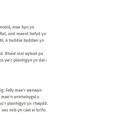
enodol, mae hyn yn
fflat, ond maent hefyd yn
pobl. A heddiw byddwn yn
hyd. Rhaid inni wybod pa
os yw'r planhigyn yn dal i
nig. Felly mae'r wenwyn
, mae'n annhebygol y
asu'r planhigyn yn rhwydd.
oes neb yn cael ei brifo.