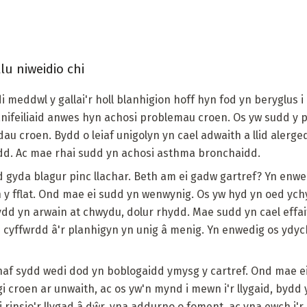
lu niweidio chi
i meddwl y gallai'r holl blanhigion hoff hyn fod yn beryglus 
r anifeiliaid anwes hyn achosi problemau croen. Os yw sudd y
dau croen. Bydd o leiaf unigolyn yn cael adwaith a llid alerge
d. Ac mae rhai sudd yn achosi asthma bronchaidd.
 gyda blagur pinc llachar. Beth am ei gadw gartref? Yn enwe
 y fflat. Ond mae ei sudd yn wenwynig. Os yw hyd yn oed ych
bydd yn arwain at chwydu, dolur rhydd. Mae sudd yn cael effa
 cyffwrdd â'r planhigyn yn unig â menig. Yn enwedig os ydych
haf sydd wedi dod yn boblogaidd ymysg y cartref. Ond mae ei 
gi croen ar unwaith, ac os yw'n mynd i mewn i'r llygaid, bydd 
 rinsio'r llygad â dŵr, yna addurno o foment, ac yna ewch i'