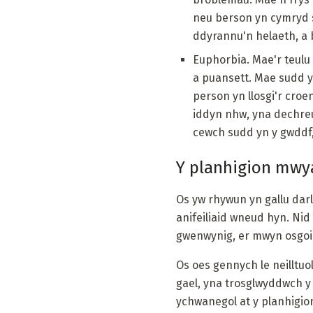
neu berson yn cymryd si
ddyrannu'n helaeth, a b
Euphorbia. Mae'r teulu 
a puansett. Mae sudd y 
person yn llosgi'r croe
iddyn nhw, yna dechreu
cewch sudd yn y gwddf,
Y planhigion mwya
Os yw rhywun yn gallu darl
anifeiliaid wneud hyn. Nid 
gwenwynig, er mwyn osgoi 
Os oes gennych le neilltuo
gael, yna trosglwyddwch y 
ychwanegol at y planhigion