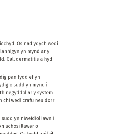
i iechyd. Os nad ydych wedi
 planhigyn yn mynd ar y
dd. Gall dermatitis a hyd
dig pan fydd ef yn
ydig o sudd yn mynd i
ith negyddol ar y system
 chi wedi crafu neu dorri
sudd yn niweidiol iawn i
yn achosi llawer o
r meddyg. Os bydd anifail