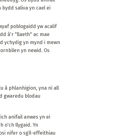
 bydd saliva yn cael ei
mwyaf poblogaidd yw acalif
rdd â'r "llaeth" ac mae
sudd ychydig yn mynd i mewn
ornbilen yn newid. Os
u â phlanhigion, yna ni all
ylid gwaredu blodau
ich anifail anwes yn ei
 o'ch llygaid. Yn
i nifer o sgîl-effeithiau