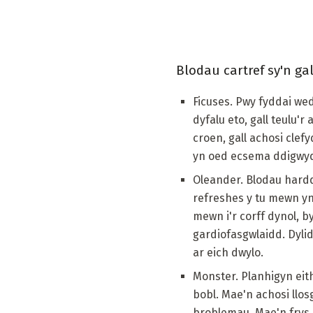
Blodau cartref sy'n gal
Ficuses. Pwy fyddai wed
dyfalu eto, gall teulu'
croen, gall achosi clefy
yn oed ecsema ddigwyd
Oleander. Blodau hardd
refreshes y tu mewn yn
mewn i'r corff dynol, 
gardiofasgwlaidd. Dylid
ar eich dwylo.
Monster. Planhigyn eit
bobl. Mae'n achosi llos
broblemau. Mae'n frys i