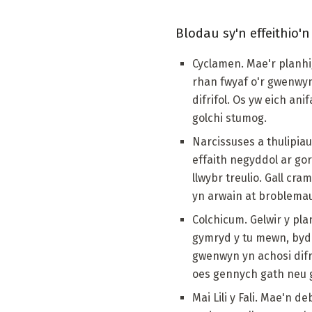
Blodau sy'n effeithio'
Cyclamen. Mae'r planh
rhan fwyaf o'r gwenwy
difrifol. Os yw eich ani
golchi stumog.
Narcissuses a thulipia
effaith negyddol ar gor
llwybr treulio. Gall cr
yn arwain at broblemau
Colchicum. Gelwir y pla
gymryd y tu mewn, bydd
gwenwyn yn achosi difro
oes gennych gath neu g
Mai Lili y Fali. Mae'n 