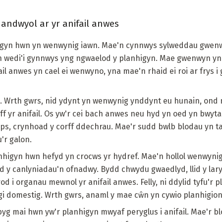
n andwyol ar yr anifail anwes
igyn hwn yn wenwynig iawn. Mae'n cynnwys sylweddau gwenwy
n wedi'i gynnwys yng ngwaelod y planhigyn. Mae gwenwyn yn
fail anwes yn cael ei wenwyno, yna mae'n rhaid ei roi ar frys i 
u. Wrth gwrs, nid ydynt yn wenwynig ynddynt eu hunain, ond 
ff yr anifail. Os yw'r cei bach anwes neu hyd yn oed yn bwyta n
amps, crynhoad y corff ddechrau. Mae'r sudd bwlb blodau yn ta
'r galon.
nhigyn hwn hefyd yn crocws yr hydref. Mae'n hollol wenwynig. 
 y canlyniadau'n ofnadwy. Bydd chwydu gwaedlyd, llid y lary
d i organau mewnol yr anifail anwes. Felly, ni ddylid tyfu'r 
i domestig. Wrth gwrs, anaml y mae cŵn yn cywio planhigio
debyg mai hwn yw'r planhigyn mwyaf peryglus i anifail. Mae'r b