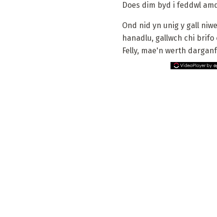
Does dim byd i feddwl am
Ond nid yn unig y gall niw
hanadlu, gallwch chi brifo 
Felly, mae'n werth darganf