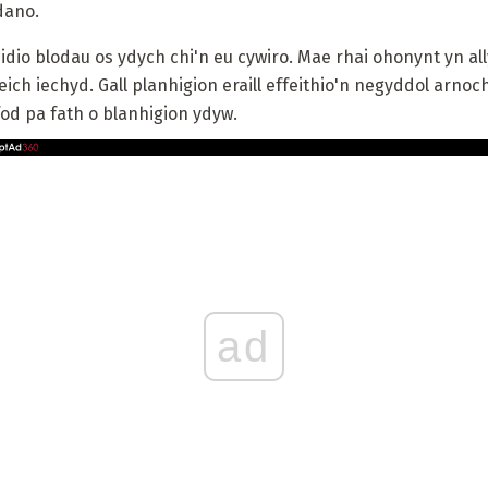
dano.
eidio blodau os ydych chi'n eu cywiro. Mae rhai ohonynt yn a
eich iechyd. Gall planhigion eraill effeithio'n negyddol arnoc
od pa fath o blanhigion ydyw.
ad