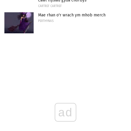
Cawl llysiau gyda chorbys
CARTREF CARTREF
Mae rhan o'r wrach ym mhob merch
PERTHYNAS
ad