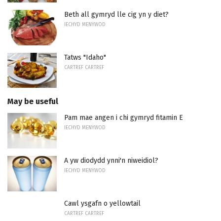
Beth all gymryd lle cig yn y diet?
IECHYD MENYWOD
Tatws "Idaho"
CARTREF CARTREF
May be useful
Pam mae angen i chi gymryd fitamin E
IECHYD MENYWOD
A yw diodydd ynni'n niweidiol?
IECHYD MENYWOD
Cawl ysgafn o yellowtail
CARTREF CARTREF