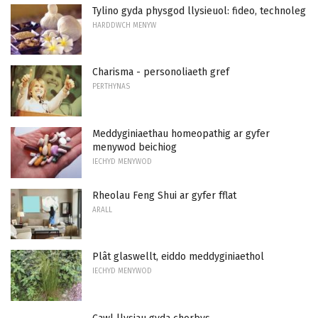
Tylino gyda physgod llysieuol: fideo, technoleg
HARDDWCH MENYW
Charisma - personoliaeth gref
PERTHYNAS
Meddyginiaethau homeopathig ar gyfer
menywod beichiog
IECHYD MENYWOD
Rheolau Feng Shui ar gyfer fflat
ARALL
Plât glaswellt, eiddo meddyginiaethol
IECHYD MENYWOD