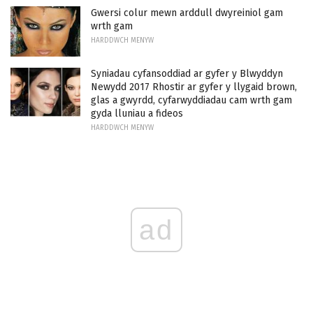
Gwersi colur mewn arddull dwyreiniol gam
wrth gam
HARDDWCH MENYW
Syniadau cyfansoddiad ar gyfer y Blwyddyn
Newydd 2017 Rhostir ar gyfer y llygaid brown,
glas a gwyrdd, cyfarwyddiadau cam wrth gam
gyda lluniau a fideos
HARDDWCH MENYW
ad