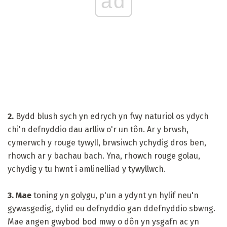
ad
2.
Bydd blush sych yn edrych yn fwy naturiol os ydych
chi'n defnyddio dau arlliw o'r un tôn. Ar y brwsh,
cymerwch y rouge tywyll, brwsiwch ychydig dros ben,
rhowch ar y bachau bach. Yna, rhowch rouge golau,
ychydig y tu hwnt i amlinelliad y tywyllwch.
3. Mae
toning yn golygu, p'un a ydynt yn hylif neu'n
gywasgedig, dylid eu defnyddio gan ddefnyddio sbwng.
Mae angen gwybod bod mwy o dôn yn ysgafn ac yn