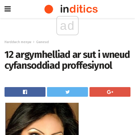
ad
Harddwch menyw
Gwneud
12 argymhelliad ar sut i wneud
cyfansoddiad proffesiynol