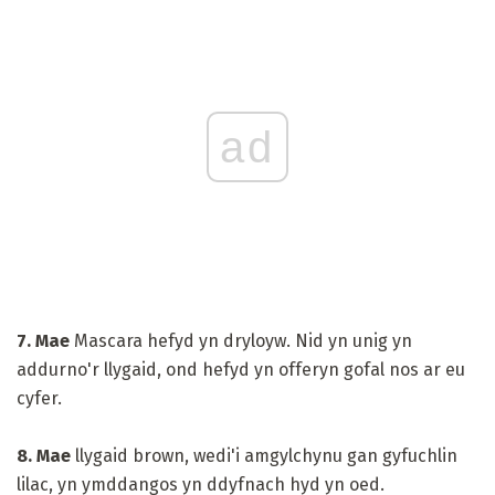
ad
7. Mae
Mascara hefyd yn dryloyw. Nid yn unig yn
addurno'r llygaid, ond hefyd yn offeryn gofal nos ar eu
cyfer.
8. Mae
llygaid brown, wedi'i amgylchynu gan gyfuchlin
lilac, yn ymddangos yn ddyfnach hyd yn oed.