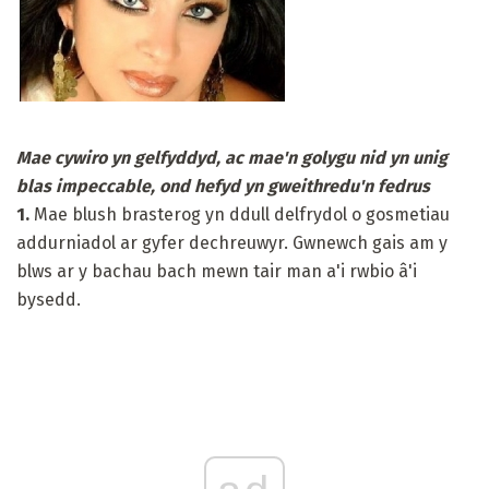
Mae cywiro yn gelfyddyd, ac mae'n golygu nid yn unig
blas impeccable, ond hefyd yn gweithredu'n fedrus
1.
Mae blush brasterog yn ddull delfrydol o gosmetiau
addurniadol ar gyfer dechreuwyr. Gwnewch gais am y
blws ar y bachau bach mewn tair man a'i rwbio â'i
bysedd.