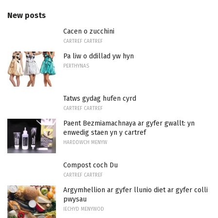
New posts
Cacen o zucchini
CARTREF CARTREF
Pa liw o ddillad yw hyn
PERTHYNAS
Tatws gydag hufen cyrd
CARTREF CARTREF
Paent Bezmiamachnaya ar gyfer gwallt: yn
enwedig staen yn y cartref
HARDDWCH MENYW
Compost coch Du
CARTREF CARTREF
Argymhellion ar gyfer llunio diet ar gyfer colli
pwysau
IECHYD MENYWOD