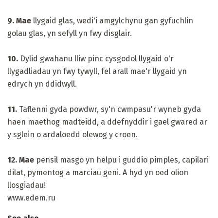
9. Mae
llygaid glas, wedi'i amgylchynu gan gyfuchlin
golau glas, yn sefyll yn fwy disglair.
10.
Dylid gwahanu lliw pinc cysgodol llygaid o'r
llygadliadau yn fwy tywyll, fel arall mae'r llygaid yn
edrych yn ddidwyll.
11.
Taflenni gyda powdwr, sy'n cwmpasu'r wyneb gyda
haen maethog madteidd, a ddefnyddir i gael gwared ar
y sglein o ardaloedd olewog y croen.
12. Mae
pensil masgo yn helpu i guddio pimples, capilari
dilat, pymentog a marciau geni. A hyd yn oed olion
llosgiadau!
www.edem.ru