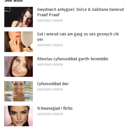
See also
Gwydnwch anhygoel: Dolce & Gabbana Gwneud
Prawf Prawf
HARDDWCH MENYW
Sut i wneud cais am gasg os oes gennych chi
oer
HARDDWCH MENYW
Rheolau cyfansoddiad gwrth-heneiddio
HARDDWCH MENYW
Cyfansoddiad dwr
HARDDWCH MENYW
Ychwanegiad i flirtio
HARDDWCH MENYW