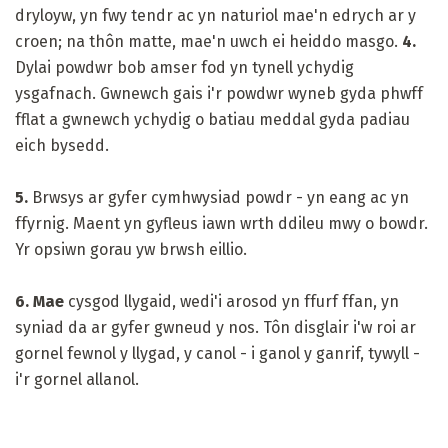
dryloyw, yn fwy tendr ac yn naturiol mae'n edrych ar y
croen; na thôn matte, mae'n uwch ei heiddo masgo.
4.
Dylai powdwr bob amser fod yn tynell ychydig
ysgafnach. Gwnewch gais i'r powdwr wyneb gyda phwff
fflat a gwnewch ychydig o batiau meddal gyda padiau
eich bysedd.
5.
Brwsys ar gyfer cymhwysiad powdr - yn eang ac yn
ffyrnig. Maent yn gyfleus iawn wrth ddileu mwy o bowdr.
Yr opsiwn gorau yw brwsh eillio.
6. Mae
cysgod llygaid, wedi'i arosod yn ffurf ffan, yn
syniad da ar gyfer gwneud y nos. Tôn disglair i'w roi ar
gornel fewnol y llygad, y canol - i ganol y ganrif, tywyll -
i'r gornel allanol.