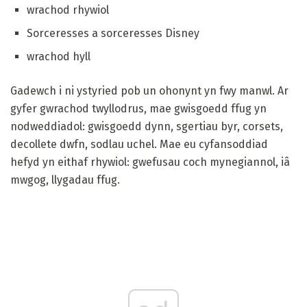
wrachod rhywiol
Sorceresses a sorceresses Disney
wrachod hyll
Gadewch i ni ystyried pob un ohonynt yn fwy manwl. Ar
gyfer gwrachod twyllodrus, mae gwisgoedd ffug yn
nodweddiadol: gwisgoedd dynn, sgertiau byr, corsets,
decollete dwfn, sodlau uchel. Mae eu cyfansoddiad
hefyd yn eithaf rhywiol: gwefusau coch mynegiannol, iâ
mwgog, llygadau ffug.