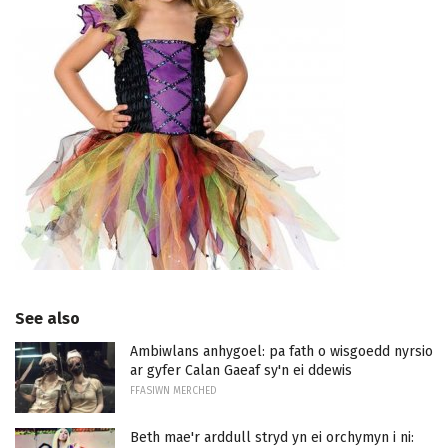
See also
Ambiwlans anhygoel: pa fath o wisgoedd nyrsio
ar gyfer Calan Gaeaf sy'n ei ddewis
FFASIWN MERCHED
Beth mae'r arddull stryd yn ei orchymyn i ni: