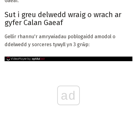
Gaeaf.
Sut i greu delwedd wraig o wrach ar
gyfer Calan Gaeaf
Gellir rhannu'r amrywiadau poblogaidd amodol o
ddelwedd y sorceres tywyll yn 3 grŵp:
ad