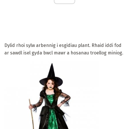
Dylid rhoi sylw arbennig i esgidiau plant. Rhaid iddi fod
ar sawdl isel gyda bwcl mawr a hosanau troellog miniog.