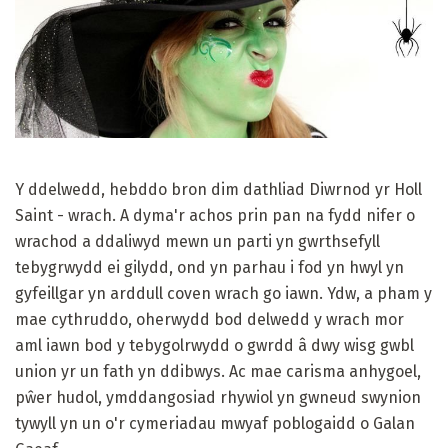
Y ddelwedd, hebddo bron dim dathliad Diwrnod yr Holl
Saint - wrach. A dyma'r achos prin pan na fydd nifer o
wrachod a ddaliwyd mewn un parti yn gwrthsefyll
tebygrwydd ei gilydd, ond yn parhau i fod yn hwyl yn
gyfeillgar yn arddull coven wrach go iawn. Ydw, a pham y
mae cythruddo, oherwydd bod delwedd y wrach mor
aml iawn bod y tebygolrwydd o gwrdd â dwy wisg gwbl
union yr un fath yn ddibwys. Ac mae carisma anhygoel,
pŵer hudol, ymddangosiad rhywiol yn gwneud swynion
tywyll yn un o'r cymeriadau mwyaf poblogaidd o Galan