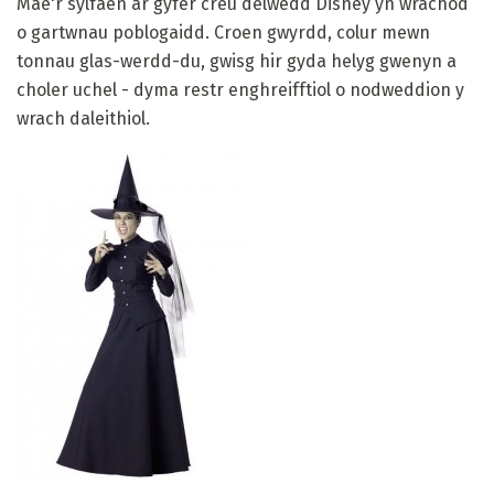
Mae'r sylfaen ar gyfer creu delwedd Disney yn wrachod
o gartwnau poblogaidd. Croen gwyrdd, colur mewn
tonnau glas-werdd-du, gwisg hir gyda helyg gwenyn a
choler uchel - dyma restr enghreifftiol o nodweddion y
wrach daleithiol.