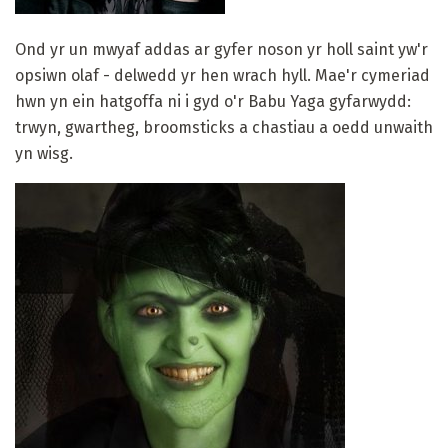
Ond yr un mwyaf addas ar gyfer noson yr holl saint yw'r
opsiwn olaf - delwedd yr hen wrach hyll. Mae'r cymeriad
hwn yn ein hatgoffa ni i gyd o'r Babu Yaga gyfarwydd:
trwyn, gwartheg, broomsticks a chastiau a oedd unwaith
yn wisg.