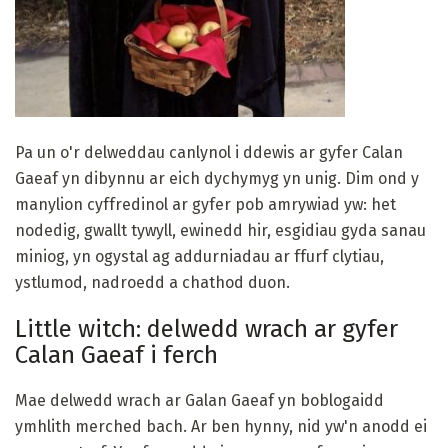
Pa un o'r delweddau canlynol i ddewis ar gyfer Calan
Gaeaf yn dibynnu ar eich dychymyg yn unig. Dim ond y
manylion cyffredinol ar gyfer pob amrywiad yw: het
nodedig, gwallt tywyll, ewinedd hir, esgidiau gyda sanau
miniog, yn ogystal ag addurniadau ar ffurf clytiau,
ystlumod, nadroedd a chathod duon.
Little witch: delwedd wrach ar gyfer
Calan Gaeaf i ferch
Mae delwedd wrach ar Galan Gaeaf yn boblogaidd
ymhlith merched bach. Ar ben hynny, nid yw'n anodd ei