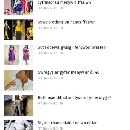
cyfrinachau menyw o ffasiwn
FFASIWN MERCHED
Stiwdio ethnig yn hanes ffasiwn
FFASIWN MERCHED
Sut i ddewis gwisg i fenywod braster?
FFASIWN MERCHED
Gwregys ar gyfer menyw ar ôl 40
FFASIWN MERCHED
Beth mae dillad achlysurol yn ei olygu?
FFASIWN MERCHED
Stylun rhamantaidd mewn dillad
FFASIWN MERCHED