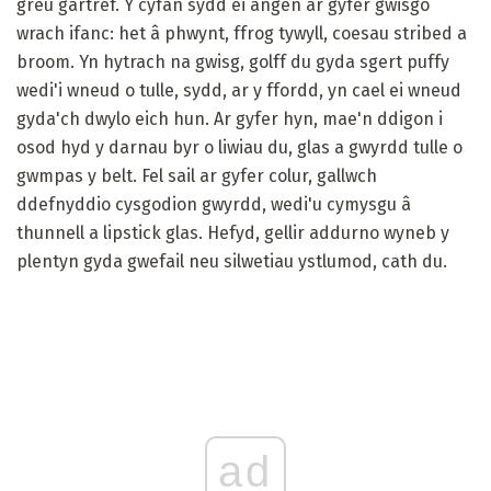
greu gartref. Y cyfan sydd ei angen ar gyfer gwisgo
wrach ifanc: het â phwynt, ffrog tywyll, coesau stribed a
broom. Yn hytrach na gwisg, golff du gyda sgert puffy
wedi'i wneud o tulle, sydd, ar y ffordd, yn cael ei wneud
gyda'ch dwylo eich hun. Ar gyfer hyn, mae'n ddigon i
osod hyd y darnau byr o liwiau du, glas a gwyrdd tulle o
gwmpas y belt. Fel sail ar gyfer colur, gallwch
ddefnyddio cysgodion gwyrdd, wedi'u cymysgu â
thunnell a lipstick glas. Hefyd, gellir addurno wyneb y
plentyn gyda gwefail neu silwetiau ystlumod, cath du.
ad