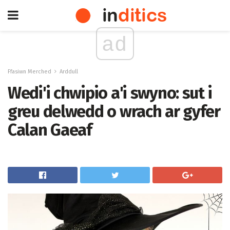
ad
Ffasiwn Merched
Arddull
Wedi'i chwipio a'i swyno: sut i
greu delwedd o wrach ar gyfer
Calan Gaeaf