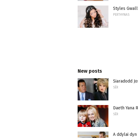
Styles Gwall
PERTHYNAS
New posts
Siaradodd J
SÊR
Daeth Yana R
SÊR
A ddylai dyn