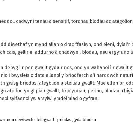
eddol, cadwyni tenau a sensitif, torchau blodau ac ategolion
dd diwethaf yn mynd allan o drac ffasiwn, ond eleni, dylai'r
ich cais, gellir ei addurno â chadwyni, blodau, neu ei gyfuno â
yn debyg i'r pen gwallt gyda'r nos, ond yn wahanol i'r gwallt 
unio i bwysleisio data allanol y briodferch a'i harddwch naturi
 gwisg briodas, ategolion a steiliau gwallt. Mae elfen orfodo
tegu ato fod yn glipiau gwallt, brocynnau, perlau, blodau, rhi
heol sylfaenol yw arsylwi ymdeimlad o gyfran.
wn, neu dewiswch steil gwallt priodas gyda blodau