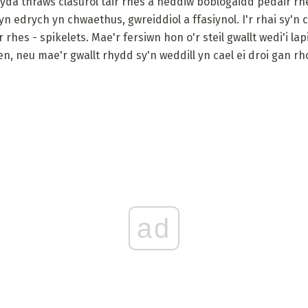
 gyda thraws clasurol tair rhes a heddiw boblogaidd pedair rhe
yn edrych yn chwaethus, gwreiddiol a ffasiynol. I'r rhai sy'n
 rhes - spikelets. Mae'r fersiwn hon o'r steil gwallt wedi'i l
len, neu mae'r gwallt rhydd sy'n weddill yn cael ei droi gan rh
ad