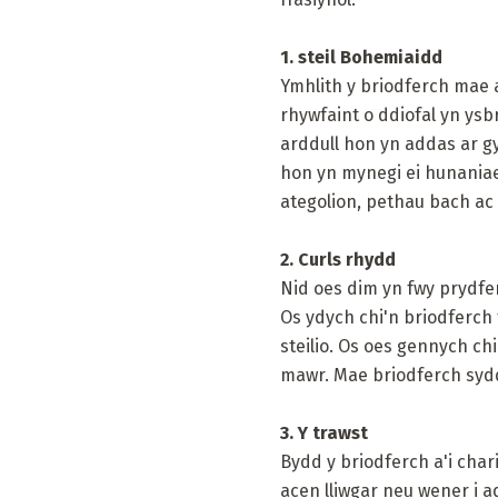
1. steil Bohemiaidd
Ymhlith y briodferch mae a
rhywfaint o ddiofal yn ysb
arddull hon yn addas ar g
hon yn mynegi ei hunaniaet
ategolion, pethau bach ac i
2. Curls rhydd
Nid oes dim yn fwy prydfer
Os ydych chi'n briodferch 
steilio. Os oes gennych ch
mawr. Mae briodferch sydd 
3. Y trawst
Bydd y briodferch a'i chari
acen lliwgar neu wener i a