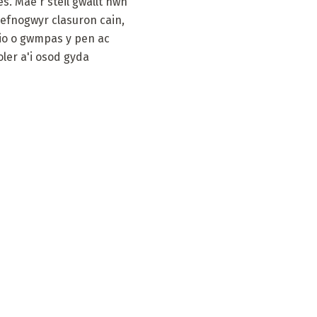
s. Mae'r steil gwallt hwn
 cefnogwyr clasuron cain,
apio o gwmpas y pen ac
oler a'i osod gyda