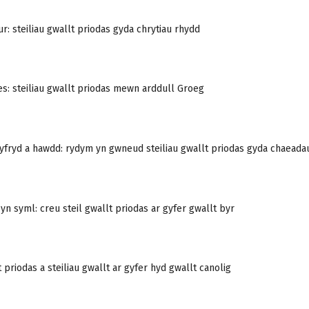
r: steiliau gwallt priodas gyda chrytiau rhydd
s: steiliau gwallt priodas mewn arddull Groeg
yfryd a hawdd: rydym yn gwneud steiliau gwallt priodas gyda chaeada
 yn syml: creu steil gwallt priodas ar gyfer gwallt byr
t priodas a steiliau gwallt ar gyfer hyd gwallt canolig