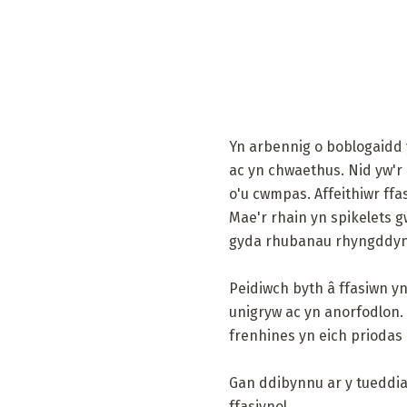
Yn arbennig o boblogaidd y
ac yn chwaethus. Nid yw'r b
o'u cwmpas. Affeithiwr ffa
Mae'r rhain yn spikelets 
gyda rhubanau rhyngddynt 
Peidiwch byth â ffasiwn y
unigryw ac yn anorfodlon. B
frenhines yn eich priodas 
Gan ddibynnu ar y tueddia
ffasiynol.