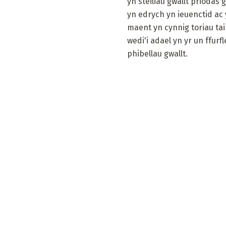
yn steiliau gwallt priodas
yn edrych yn ieuenctid ac 
maent yn cynnig toriau tair
wedi'i adael yn yr un ffurf
phibellau gwallt.