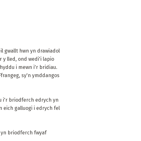
il gwallt hwn yn drawiadol
 y lled, ond wedi'i lapio
hyddu i mewn i'r bridiau.
 Ffrangeg, sy'n ymddangos
 i'r briodferch edrych yn
 eich galluogi i edrych fel
 yn briodferch fwyaf