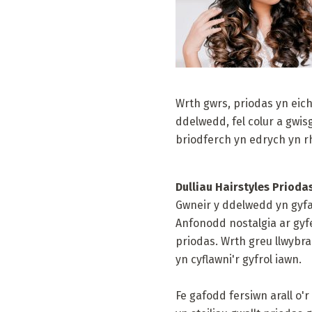
Wrth gwrs, priodas yn eich
ddelwedd, fel colur a gwi
briodferch yn edrych yn 
Dulliau Hairstyles Prioda
Gwneir y ddelwedd yn gyfa
Anfonodd nostalgia ar gyfe
priodas. Wrth greu llwybr
yn cyflawni'r gyfrol iawn.
Fe gafodd fersiwn arall o'