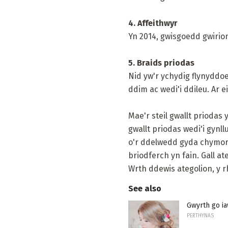
4. Affeithwyr
Yn 2014, gwisgoedd gwirion
5. Braids priodas
Nid yw'r ychydig flynyddoe
ddim ac wedi'i ddileu. Ar e
Mae'r steil gwallt priodas 
gwallt priodas wedi'i gynll
o'r ddelwedd gyda chymorth
briodferch yn fain. Gall a
Wrth ddewis ategolion, y r
See also
Gwyrth go ia
PERTHYNAS