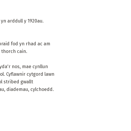
 yn arddull y 1920au.
 braid fod yn rhad ac am
 thorch cain.
gyda'r nos, mae cynllun
ol. Cyflawnir cytgord lawn
l stribed gwallt
giau, diademau, cylchoedd.