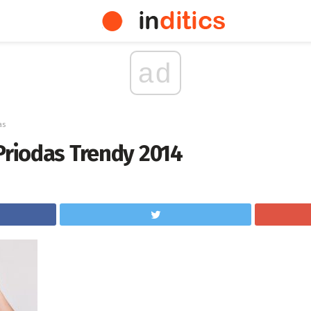
ad
as
Priodas Trendy 2014