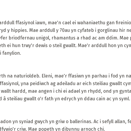
rddull ffasiynol iawn, mae'n cael ei wahaniaethu gan fireini
ryd y hippies. Mae arddull y 70au yn cyfateb i gorglinau hir n
yfer briodfernau unigol, rhamantus a rhad ac am ddim. Mae p
h ei hun trwy'r dewis o steil gwallt. Mae'r arddull hon yn c
 fanylion.
th na naturioldeb. Eleni, mae'r ffasiwn yn parhau i fod yn nat
ffasiynol, yna peidiwch ag adeiladu ar eich steiliau gwallt cy
i wallt hardd, mae angen i chi ei adael yn rhydd, ond yn gynt
â steiliau gwallt o'r fath yn edrych yn ddau cain ac yn syml.
adon yn syniad gwych yn griw o ballerinas. Ac i sefyll allan, 
dfywio'r criw. Mae popeth yn dibynnu arnoch chi.