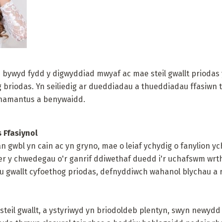
 bywyd fydd y digwyddiad mwyaf ac mae steil gwallt priodas 
sg briodas. Yn seiliedig ar dueddiadau a thueddiadau ffasiwn
rhamantus a benywaidd.
s Ffasiynol
n gwbl yn cain ac yn gryno, mae o leiaf ychydig o fanylion 
r y chwedegau o'r ganrif ddiwethaf duedd i'r uchafswm wrth 
au gwallt cyfoethog priodas, defnyddiwch wahanol blychau a 
r steil gwallt, a ystyriwyd yn briodoldeb plentyn, swyn newyd