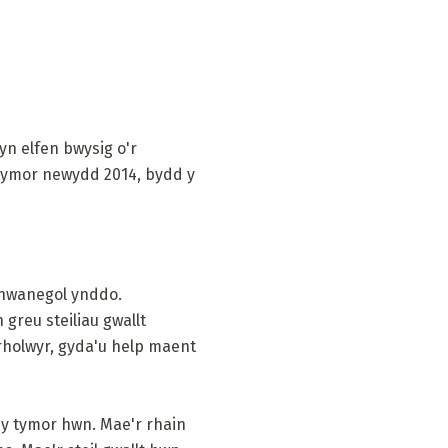
yn elfen bwysig o'r
 tymor newydd 2014, bydd y
ychwanegol ynddo.
greu steiliau gwallt
rholwyr, gyda'u help maent
d y tymor hwn. Mae'r rhain