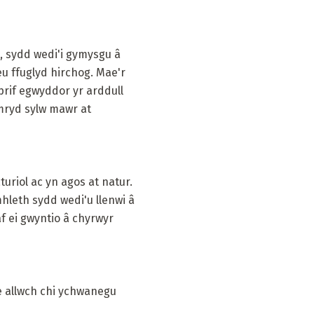
o, sydd wedi'i gymysgu â
eu ffuglyd hirchog. Mae'r
rif egwyddor yr arddull
ymryd sylw mawr at
uriol ac yn agos at natur.
mhleth sydd wedi'u llenwi â
af ei gwyntio â chyrwyr
fe allwch chi ychwanegu