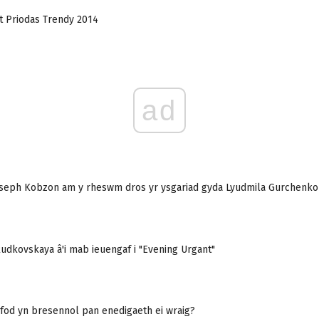
t Priodas Trendy 2014
ad
oseph Kobzon am y rheswm dros yr ysgariad gyda Lyudmila Gurchenko
udkovskaya â'i mab ieuengaf i "Evening Urgant"
 fod yn bresennol pan enedigaeth ei wraig?