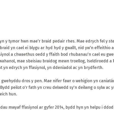
n y tymor hwn mae'r braid pedair rhes. Mae edrych fel y ste
raid yn cael ei blygu ar hyd hyd y gwallt, nid yw'n effeithio ar
siynol a chwaethus oedd y ffaith bod rhubanau'n cael eu gwe
gwahanol, mae sbeisiau braidog mewn troellog, Iseldiroedd a
yn edrych yn ffasiynol, yn ddeniadol ac yn brydferth.
n gwehyddu dros y pen. Mae nifer fawr o wehigion yn caniatáu
ydd peilot o'r fath yn creu delwedd sy'n deilwng o sylw ac yn
eich hun.
dau mwyaf ffasiynol ar gyfer 2014, bydd hyn yn helpu i ddod