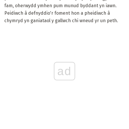
fam, oherwydd ymhen pum munud byddant yn iawn.
Peidiwch â defnyddio'r foment hon a pheidiwch â
chymryd yn ganiataol y gallwch chi wneud yr un peth.
ad