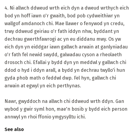
4. Ni allwch ddweud wrth eich dyn a dweud wrthych eich
bod yn hoff iawn o'r gwaith, bod pob cydweithiwr yn
wallgof amdanoch chi. Mae llawer o fenywod yn credu,
trwy ddweud geiriau o'r fath iddyn nhw, byddant yn
dechrau gwerthfawrogi ac yn eu diddanu mwy. Os yw
eich dyn yn eiddgar iawn gallwch arwain at ganlyniadau
o'r fath fel newid swydd, galwadau cyson a rheolaeth
drosoch chi. Efallai y bydd dyn yn meddwl y gallwch chi
ddod o hyd i ddyn arall, a bydd yn dechrau twyllo'i hun
gyda phob math o feddwl dwp. Fel hyn, gallwch chi
arwain at egwyl yn eich perthynas.
Nawr, gwyddoch na allwch chi ddweud wrth ddyn. Gan
wybod y gwir syml hon, mae'n bosib y bydd eich person
annwyl yn rhoi ffonio ymgysylltu ichi.
See also