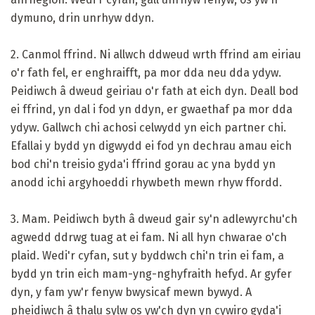
dymuno, drin unrhyw ddyn.
2. Canmol ffrind. Ni allwch ddweud wrth ffrind am eiriau
o'r fath fel, er enghraifft, pa mor dda neu dda ydyw.
Peidiwch â dweud geiriau o'r fath at eich dyn. Deall bod
ei ffrind, yn dal i fod yn ddyn, er gwaethaf pa mor dda
ydyw. Gallwch chi achosi celwydd yn eich partner chi.
Efallai y bydd yn digwydd ei fod yn dechrau amau ​​eich
bod chi'n treisio gyda'i ffrind gorau ac yna bydd yn
anodd ichi argyhoeddi rhywbeth mewn rhyw ffordd.
3. Mam. Peidiwch byth â dweud gair sy'n adlewyrchu'ch
agwedd ddrwg tuag at ei fam. Ni all hyn chwarae o'ch
plaid. Wedi'r cyfan, sut y byddwch chi'n trin ei fam, a
bydd yn trin eich mam-yng-nghyfraith hefyd. Ar gyfer
dyn, y fam yw'r fenyw bwysicaf mewn bywyd. A
pheidiwch â thalu sylw os yw'ch dyn yn cywiro gyda'i