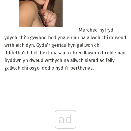
Merched hyfryd
ydych chi'n gwybod bod yna eiriau na allwch chi ddweud
wrth eich dyn. Gyda'r geiriau hyn gallwch chi
ddifetha'ch holl berthnasau a chreu llawer o broblemau.
Byddwn yn dweud wrthych na allwch siarad ac felly
gallwch chi osgoi dod o hyd i'r berthynas.
ad