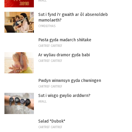
ARALL
Sut i fynd i'r gwaith ar ôl absenoldeb
mamolaeth?
CYMDEITHAS
Pasta gyda madarch shiitake
CARTREF CARTREF
Ar wyliau dramor gyda babi
CARTREF CARTREF
Pwdyn winwnsyn gyda chwningen
CARTREF CARTREF
Sut i wisgo gwylio arddwrn?
ARALL
Salad "Dubok"
CARTREF CARTREF