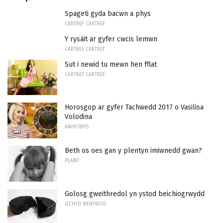
Spageti gyda bacwn a phys
CARTREF CARTREF
Y rysáit ar gyfer cwcis lemwn
CARTREF CARTREF
Sut i newid tu mewn hen fflat
CARTREF CARTREF
Horosgop ar gyfer Tachwedd 2017 o Vasilisa
Volodina
ANHYSBYS
Beth os oes gan y plentyn imiwnedd gwan?
PLANT
Golosg gweithredol yn ystod beichiogrwydd
IECHYD MENYWOD