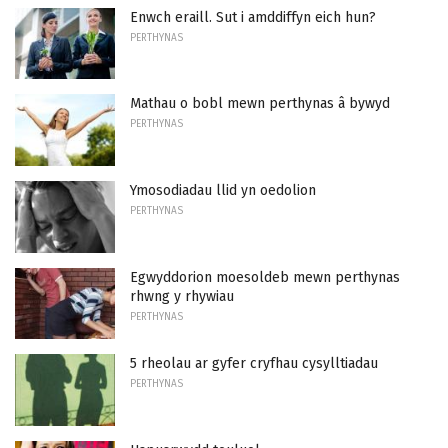
Enwch eraill. Sut i amddiffyn eich hun?
PERTHYNAS
Mathau o bobl mewn perthynas â bywyd
PERTHYNAS
Ymosodiadau llid yn oedolion
PERTHYNAS
Egwyddorion moesoldeb mewn perthynas
rhwng y rhywiau
PERTHYNAS
5 rheolau ar gyfer cryfhau cysylltiadau
PERTHYNAS