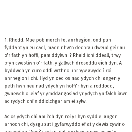
1. Rhodd. Mae pob merch fel anrhegion, ond pan
fyddant yn eu cael, maen nhw'n dechrau dweud geiriau
o'r fath yn hoffi, pam ddylwn i? Rhaid ichi ddeall, trwy
ofyn cwestiwn o'r fath, y gallwch droseddu eich dyn. A
byddwch yn curo oddi wrthno unrhyw awydd i roi
anrhegion i chi. Hyd yn oed os nad ydych chi angen y
peth hwn neu nad ydych yn hoffi'r hyn a roddodd,
gwnewch o leiaf yr ymddangosiad yr ydych yn falch iawn
ac rydych chi'n ddiolchgar am ei sylw.
Ac os ydych chi am i'ch dyn roi yr hyn sydd ei angen
arnoch chi, dysgu sut i gyfarwyddo ef at y dewis cywir o
anrhegion. Wedi'r cyfan, gall unrhyw fenyw, os yw'n