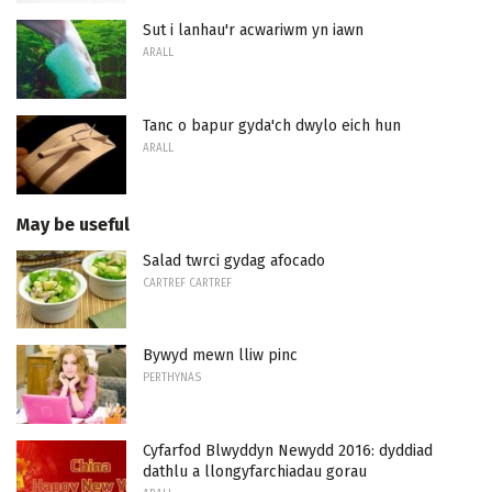
Sut i lanhau'r acwariwm yn iawn
ARALL
Tanc o bapur gyda'ch dwylo eich hun
ARALL
May be useful
Salad twrci gydag afocado
CARTREF CARTREF
Bywyd mewn lliw pinc
PERTHYNAS
Cyfarfod Blwyddyn Newydd 2016: dyddiad
dathlu a llongyfarchiadau gorau