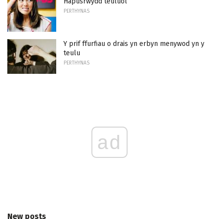
Hapusrwydd teuluol
PERTHYNAS
Y prif ffurfiau o drais yn erbyn menywod yn y
teulu
PERTHYNAS
ad
New posts