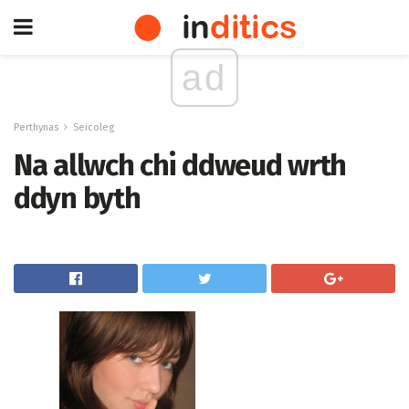
ad
Perthynas
Seicoleg
Na allwch chi ddweud wrth
ddyn byth