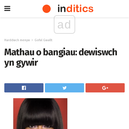
ad
Harddwch menyw
Gofal Gwallt
Mathau o bangiau: dewiswch
yn gywir