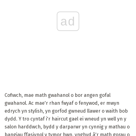
ad
Cofiwch, mae math gwahanol o bor angen gofal
gwahanol. Ac mae'r rhan fwyaf o fenywod, er mwyn
edrych yn stylish, yn gorfod gwneud llawer o waith bob
dydd. Y tro cyntaf i'r haircut gael ei wneud yn well yn y
salon harddwch, bydd y darparwr yn cynnig y mathau o
bangiau ffasiynol y tymor hwn, ynghyd â'r math gorau o