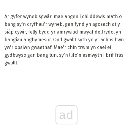
Ar gyfer wyneb sgwâr, mae angen i chi ddewis math o
bang sy'n cryfhau'r wyneb, gan fynd yn agosach at y
siâp cywir, felly bydd yr amrywiad mwyaf delfrydol yn
bangiau anghymesur. Ond gwallt syth yn yr achos hwn
yw'r opsiwn gwaethaf. Mae'r chin trwm yn cael ei
gydbwyso gan bang tun, sy'n llifo'n esmwyth i brif fras
gwallt.
ad