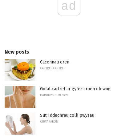
ad
New posts
Cacennau oren
CARTREF CARTREF
Gofal cartref ar gyfer croen olewog
HARDDWCH MENYW
Sut i ddechrau colli pwysau
CHWARAEON