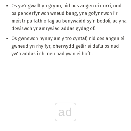
Os yw'r gwallt yn gryno, nid oes angen ei dorri, ond
os penderfynwch wneud bang, yna gofynnwch i'r
meistr pa fath o fagiau benywaidd sy'n bodoli, ac yna
dewiswch yr amrywiad addas gydag ef.
Os gwnewch hynny am y tro cyntaf, nid oes angen ei
gwneud yn rhy fyr, oherwydd gellir ei daflu os nad
yw'n addas i chi neu nad yw'n ei hoffi.
ad