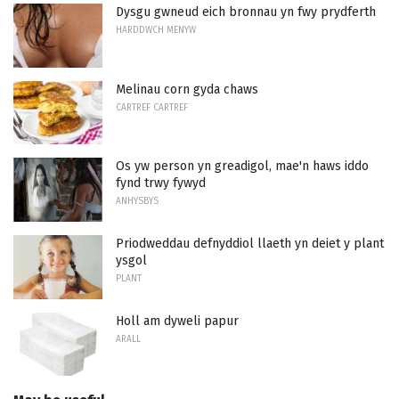
Dysgu gwneud eich bronnau yn fwy prydferth
HARDDWCH MENYW
Melinau corn gyda chaws
CARTREF CARTREF
Os yw person yn greadigol, mae'n haws iddo
fynd trwy fywyd
ANHYSBYS
Priodweddau defnyddiol llaeth yn deiet y plant
ysgol
PLANT
Holl am dyweli papur
ARALL