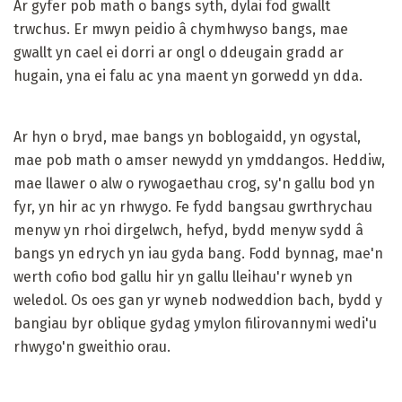
Ar gyfer pob math o bangs syth, dylai fod gwallt
trwchus. Er mwyn peidio â chymhwyso bangs, mae
gwallt yn cael ei dorri ar ongl o ddeugain gradd ar
hugain, yna ei falu ac yna maent yn gorwedd yn dda.
Ar hyn o bryd, mae bangs yn boblogaidd, yn ogystal,
mae pob math o amser newydd yn ymddangos. Heddiw,
mae llawer o alw o rywogaethau crog, sy'n gallu bod yn
fyr, yn hir ac yn rhwygo. Fe fydd bangsau gwrthrychau
menyw yn rhoi dirgelwch, hefyd, bydd menyw sydd â
bangs yn edrych yn iau gyda bang. Fodd bynnag, mae'n
werth cofio bod gallu hir yn gallu lleihau'r wyneb yn
weledol. Os oes gan yr wyneb nodweddion bach, bydd y
bangiau byr oblique gydag ymylon filirovannymi wedi'u
rhwygo'n gweithio orau.