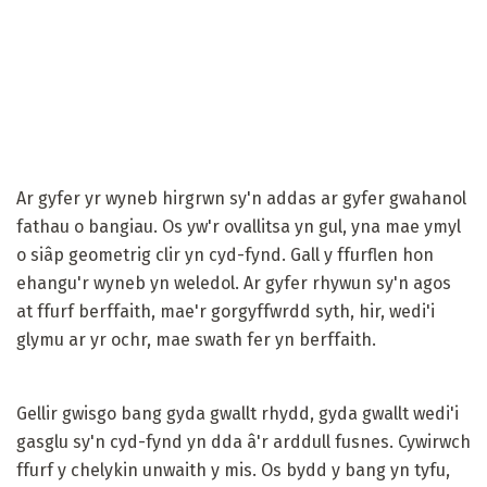
Ar gyfer yr wyneb hirgrwn sy'n addas ar gyfer gwahanol
fathau o bangiau. Os yw'r ovallitsa yn gul, yna mae ymyl
o siâp geometrig clir yn cyd-fynd. Gall y ffurflen hon
ehangu'r wyneb yn weledol. Ar gyfer rhywun sy'n agos
at ffurf berffaith, mae'r gorgyffwrdd syth, hir, wedi'i
glymu ar yr ochr, mae swath fer yn berffaith.
Gellir gwisgo bang gyda gwallt rhydd, gyda gwallt wedi'i
gasglu sy'n cyd-fynd yn dda â'r arddull fusnes. Cywirwch
ffurf y chelykin unwaith y mis. Os bydd y bang yn tyfu,