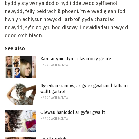
bydd y stylwyr yn dod o hyd i ddelwedd sylfaenol
newydd, felly peidiwch â phoeni. Yn enwedig gan fod
hwn yn achlysur newydd i arbrofi gyda chardiad
newydd, sy'n golygu bod disgwyl i newidiadau newydd
ddod o'ch blaen.
See also
Kare ar ymestyn - clasuron y genre
HARDDWCH MENYW
Ryseitiau siampŵ, ar gyfer gwahanol fathau o
wallt gartref
HARDDWCH MENYW
Olewau hanfodol ar gyfer gwallt
HARDDWCH MENYW