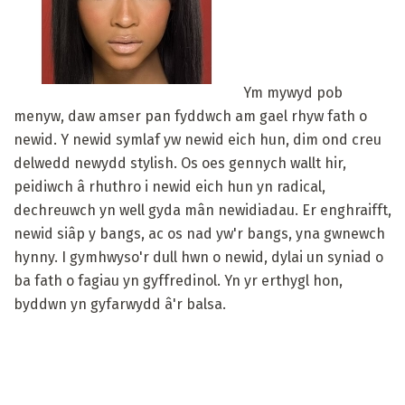
Ym mywyd pob
menyw, daw amser pan fyddwch am gael rhyw fath o
newid. Y newid symlaf yw newid eich hun, dim ond creu
delwedd newydd stylish. Os oes gennych wallt hir,
peidiwch â rhuthro i newid eich hun yn radical,
dechreuwch yn well gyda mân newidiadau. Er enghraifft,
newid siâp y bangs, ac os nad yw'r bangs, yna gwnewch
hynny. I gymhwyso'r dull hwn o newid, dylai un syniad o
ba fath o fagiau yn gyffredinol. Yn yr erthygl hon,
byddwn yn gyfarwydd â'r balsa.