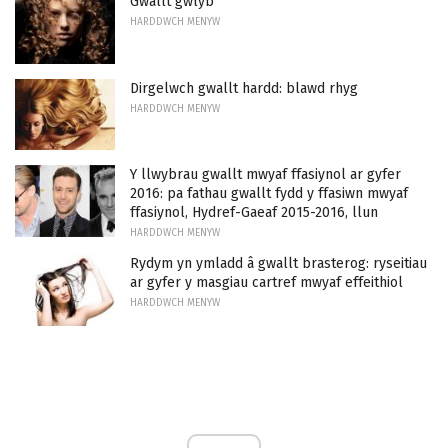
Gwallt gwlyb
HARDDWCH MENYW
Dirgelwch gwallt hardd: blawd rhyg
HARDDWCH MENYW
Y llwybrau gwallt mwyaf ffasiynol ar gyfer
2016: pa fathau gwallt fydd y ffasiwn mwyaf
ffasiynol, Hydref-Gaeaf 2015-2016, llun
HARDDWCH MENYW
Rydym yn ymladd â gwallt brasterog: ryseitiau
ar gyfer y masgiau cartref mwyaf effeithiol
HARDDWCH MENYW