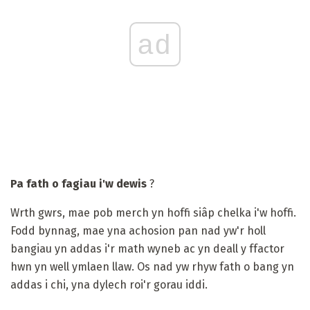
ad
Pa fath o fagiau i'w dewis
?
Wrth gwrs, mae pob merch yn hoffi siâp chelka i'w hoffi.
Fodd bynnag, mae yna achosion pan nad yw'r holl
bangiau yn addas i'r math wyneb ac yn deall y ffactor
hwn yn well ymlaen llaw. Os nad yw rhyw fath o bang yn
addas i chi, yna dylech roi'r gorau iddi.