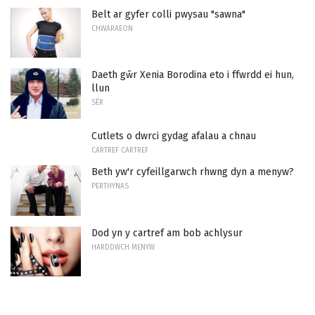
Belt ar gyfer colli pwysau "sawna"
CHWARAEON
Daeth gŵr Xenia Borodina eto i ffwrdd ei hun,
llun
SÊR
Cutlets o dwrci gydag afalau a chnau
CARTREF CARTREF
Beth yw'r cyfeillgarwch rhwng dyn a menyw?
PERTHYNAS
Dod yn y cartref am bob achlysur
HARDDWCH MENYW