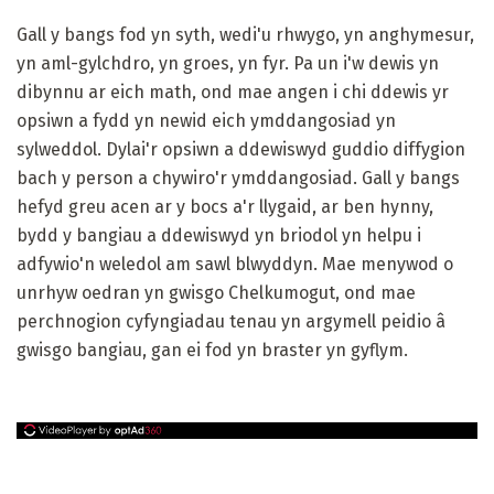
Gall y bangs fod yn syth, wedi'u rhwygo, yn anghymesur,
yn aml-gylchdro, yn groes, yn fyr. Pa un i'w dewis yn
dibynnu ar eich math, ond mae angen i chi ddewis yr
opsiwn a fydd yn newid eich ymddangosiad yn
sylweddol. Dylai'r opsiwn a ddewiswyd guddio diffygion
bach y person a chywiro'r ymddangosiad. Gall y bangs
hefyd greu acen ar y bocs a'r llygaid, ar ben hynny,
bydd y bangiau a ddewiswyd yn briodol yn helpu i
adfywio'n weledol am sawl blwyddyn. Mae menywod o
unrhyw oedran yn gwisgo Chelkumogut, ond mae
perchnogion cyfyngiadau tenau yn argymell peidio â
gwisgo bangiau, gan ei fod yn braster yn gyflym.