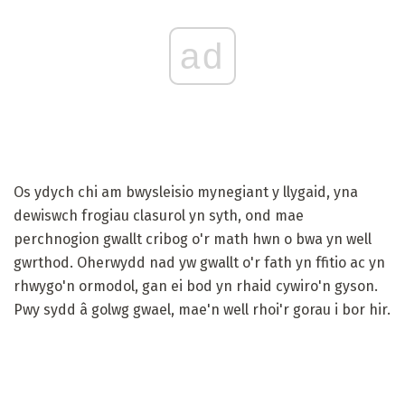
ad
Os ydych chi am bwysleisio mynegiant y llygaid, yna
dewiswch frogiau clasurol yn syth, ond mae
perchnogion gwallt cribog o'r math hwn o bwa yn well
gwrthod. Oherwydd nad yw gwallt o'r fath yn ffitio ac yn
rhwygo'n ormodol, gan ei bod yn rhaid cywiro'n gyson.
Pwy sydd â golwg gwael, mae'n well rhoi'r gorau i bor hir.