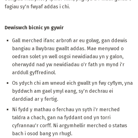
fagiau sy'n fwyaf addas i chi.
Dewiswch bicnic yn gywir
Gall merched ifanc arbrofi ar eu golwg, gan ddewis
bangiau a llwybrau gwallt addas. Mae menywod o
oedran solet yn well osgoi newidiadau yn y galon,
oherwydd nad yw newidiadau o'r fath yn mynd i'r
arddull gyffredinol.
Os ydych chi am wneud eich gwallt yn fwy cyflym, yna
byddwch am gael ymyl eang, sy'n dechrau ei
darddiad ar y fertig.
Ni fydd y mathau o ferchau yn syth i'r merched
taldra a chach, gan na fyddant ond yn torri
cyfrannau'r corff. Ni argymhellir merched o statws
bach i osod bang yn rhugl.