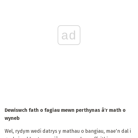
ad
Dewiswch fath o fagiau mewn perthynas â'r math o
wyneb
Wel, rydym wedi datrys y mathau o bangiau, mae'n dal i