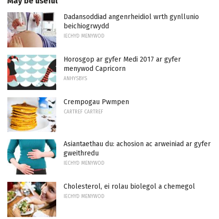
May be useful
Dadansoddiad angenrheidiol wrth gynllunio
beichiogrwydd
IECHYD MENYWOD
Horosgop ar gyfer Medi 2017 ar gyfer
menywod Capricorn
ANHYSBYS
Crempogau Pwmpen
CARTREF CARTREF
Asiantaethau du: achosion ac arweiniad ar gyfer
gweithredu
IECHYD MENYWOD
Cholesterol, ei rolau biolegol a chemegol
IECHYD MENYWOD