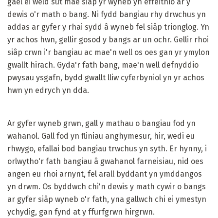
gael ei weld sut mae siâp yr wyneb yn effeithio ar y
dewis o'r math o bang. Ni fydd bangiau rhy drwchus yn
addas ar gyfer y rhai sydd â wyneb fel siâp trionglog. Yn
yr achos hwn, gellir gosod y bangs ar un ochr. Gellir rhoi
siâp crwn i'r bangiau ac mae'n well os oes gan yr ymylon
gwallt hirach. Gyda'r fath bang, mae'n well defnyddio
pwysau ysgafn, bydd gwallt lliw cyferbyniol yn yr achos
hwn yn edrych yn dda.
Ar gyfer wyneb grwn, gall y mathau o bangiau fod yn
wahanol. Gall fod yn fliniau anghymesur, hir, wedi eu
rhwygo, efallai bod bangiau trwchus yn syth. Er hynny, i
orlwytho'r fath bangiau â gwahanol farneisiau, nid oes
angen eu rhoi arnynt, fel arall byddant yn ymddangos
yn drwm. Os byddwch chi'n dewis y math cywir o bangs
ar gyfer siâp wyneb o'r fath, yna gallwch chi ei ymestyn
ychydig, gan fynd at y ffurfgrwn hirgrwn.