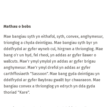
Mathau o bobs
Mae bangiau syth yn eithafol, syth, convex, anghymesur,
trionglog a chyda deintigau. Mae bangiau syth byr yn
ddelfrydol ar gyfer wyneb cul, hirgrwn a thrionglog. Mae
bang o'r un hyd, fel rheol, yn addas ar gyfer llawer o
wallcuts. Mae'r ymyl ymylol yn addas ar gyfer brigau
anghymesur. Mae'r ymyl drefol yn addas ar gyfer
carthffosiaeth "Sassoon". Mae bang gyda deintigau yn
ddelfrydol ar gyfer llwybrau gwallt byr chwaraeon. Mae
bangiau convex a thrionglog yn edrych yn dda gyda
thoriad "Kare".