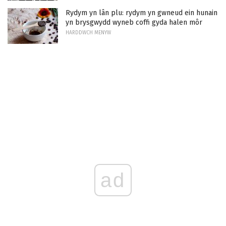
Rydym yn lân plu: rydym yn gwneud ein hunain
yn brysgwydd wyneb coffi gyda halen môr
HARDDWCH MENYW
ad