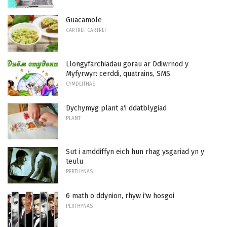
Guacamole
CARTREF CARTREF
Llongyfarchiadau gorau ar Ddiwrnod y
Myfyrwyr: cerddi, quatrains, SMS
CYMDEITHAS
Dychymyg plant a'i ddatblygiad
PLANT
Sut i amddiffyn eich hun rhag ysgariad yn y
teulu
PERTHYNAS
6 math o ddynion, rhyw i'w hosgoi
PERTHYNAS