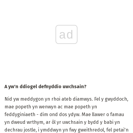
ad
A yw'n ddiogel defnyddio uwchsain?
Nid yw meddygon yn rhoi ateb diamwys. Fel y gwyddoch,
mae popeth yn wenwyn ac mae popeth yn
feddyginiaeth - dim ond dos ydyw. Mae llawer o famau
yn dweud wrthym, ar ôl yr uwchsain y bydd y babi yn
dechrau jostle, i ymddwyn yn fwy gweithredol, fel petai'n