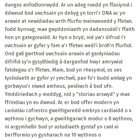
dangos anfodlonrwydd. Ar un adeg roedd yn ffasiynol i
ddweud bod uwchsain yn debyg yn torri'r DNA ac yn
arwain at newidiadau wrth ffurfio meinweoedd y ffetws.
Fodd bynnag, mae gwyddoniaeth yn dadansoddi'r ffaith
hon yn gategoraidd. Ar hyn o bryd, nid yw'r difrod i'r
uwchsain ar gyfer y fam a'r ffetws wedi'i brofi'n ffurfiol.
Ond gall gwrthod uwchsain arwain at ganlyniadau
difrifol sy'n gysylltiedig â darganfod hwyr amrywiol
fatolegau o'r ffetws. Mam, bod yn rhesymol, os oes
tystiolaeth ar gyfer yr ymchwil, pan fo'r budd amlwg yn
gorbwyso'r niwed amheus, peidiwch â bod ofn.
Ymddiriedwch y meddyg, nid y "storïau arswyd" y mae
ffrindiau yn eu dweud. Ac er bod offer modern yn
caniatáu cofrestru gweithgaredd embryo cardiaidd o 4
wythnos i gychwyn, a gweithgarwch modur o 8 wythnos,
ni argymhellir bod yr astudiaeth gyntaf yn cael ei
berfformio yn gynharach na 10 wythnos o