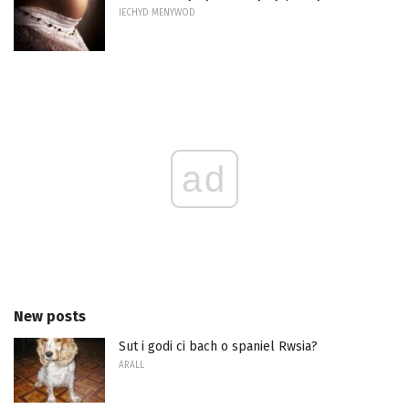
IECHYD MENYWOD
ad
New posts
Sut i godi ci bach o spaniel Rwsia?
ARALL