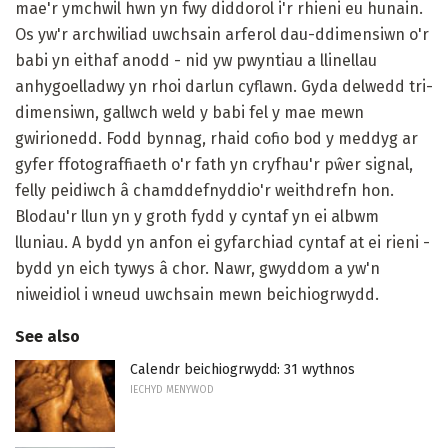
mae'r ymchwil hwn yn fwy diddorol i'r rhieni eu hunain.
Os yw'r archwiliad uwchsain arferol dau-ddimensiwn o'r
babi yn eithaf anodd - nid yw pwyntiau a llinellau
anhygoelladwy yn rhoi darlun cyflawn. Gyda delwedd tri-
dimensiwn, gallwch weld y babi fel y mae mewn
gwirionedd. Fodd bynnag, rhaid cofio bod y meddyg ar
gyfer ffotograffiaeth o'r fath yn cryfhau'r pŵer signal,
felly peidiwch â chamddefnyddio'r weithdrefn hon.
Blodau'r llun yn y groth fydd y cyntaf yn ei albwm
lluniau. A bydd yn anfon ei gyfarchiad cyntaf at ei rieni -
bydd yn eich tywys â chor. Nawr, gwyddom a yw'n
niweidiol i wneud uwchsain mewn beichiogrwydd.
See also
Calendr beichiogrwydd: 31 wythnos
IECHYD MENYWOD