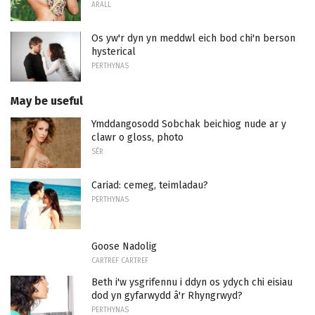
ARALL
Os yw'r dyn yn meddwl eich bod chi'n berson
hysterical
PERTHYNAS
May be useful
Ymddangosodd Sobchak beichiog nude ar y
clawr o gloss, photo
SÊR
Cariad: cemeg, teimladau?
PERTHYNAS
Goose Nadolig
CARTREF CARTREF
Beth i'w ysgrifennu i ddyn os ydych chi eisiau
dod yn gyfarwydd â'r Rhyngrwyd?
PERTHYNAS