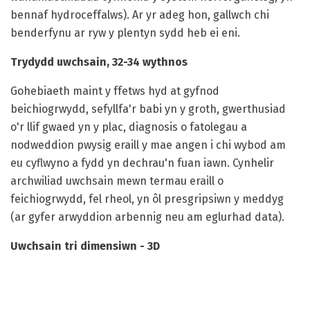
bennaf hydroceffalws). Ar yr adeg hon, gallwch chi
benderfynu ar ryw y plentyn sydd heb ei eni.
Trydydd uwchsain, 32-34 wythnos
Gohebiaeth maint y ffetws hyd at gyfnod
beichiogrwydd, sefyllfa'r babi yn y groth, gwerthusiad
o'r llif gwaed yn y plac, diagnosis o fatolegau a
nodweddion pwysig eraill y mae angen i chi wybod am
eu cyflwyno a fydd yn dechrau'n fuan iawn. Cynhelir
archwiliad uwchsain mewn termau eraill o
feichiogrwydd, fel rheol, yn ôl presgripsiwn y meddyg
(ar gyfer arwyddion arbennig neu am eglurhad data).
Uwchsain tri dimensiwn - 3D