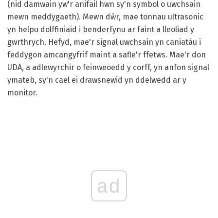
(nid damwain yw'r anifail hwn sy'n symbol o uwchsain
mewn meddygaeth). Mewn dŵr, mae tonnau ultrasonic
yn helpu dolffiniaid i benderfynu ar faint a lleoliad y
gwrthrych. Hefyd, mae'r signal uwchsain yn caniatáu i
feddygon amcangyfrif maint a safle'r ffetws. Mae'r don
UDA, a adlewyrchir o feinweoedd y corff, yn anfon signal
ymateb, sy'n cael ei drawsnewid yn ddelwedd ar y
monitor.
ad