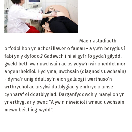
Mae'r astudiaeth
orfodol hon yn achosi llawer o famau - a yw'n beryglus i
fabi yn y dyfodol? Gadewch i ni ei gyfrifo gyda'i gilydd,
gweld beth yw'r uwchsain ac os ydyw'n wirioneddol mor
angenrheidiol. Hyd yma, uwchsain (diagnosis uwchsain)
- dyma'r unig ddull sy'n eich galluogi i werthuso'n
wrthrychol ac arsylwi datblygiad y embryo o amser
cynharaf ei ddatblygiad. Darganfyddwch y manylion yn
yr erthygl ar y pwnc "A yw'n niweidiol i wneud uwchsain
mewn beichiogrwydd".