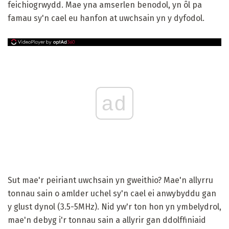
feichiogrwydd. Mae yna amserlen benodol, yn ôl pa
famau sy'n cael eu hanfon at uwchsain yn y dyfodol.
ad
Sut mae'r peiriant uwchsain yn gweithio? Mae'n allyrru
tonnau sain o amlder uchel sy'n cael ei anwybyddu gan
y glust dynol (3.5-5MHz). Nid yw'r ton hon yn ymbelydrol,
mae'n debyg i'r tonnau sain a allyrir gan ddolffiniaid