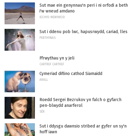
Sut mae ein genynnau'n peri i ni orfodi a beth
i'w wneud amdano
IECHYD MENYWOD
Sut i ddenu pob lwc, hapusrwydd, cariad, lles
PERTHYNAS
Ffrwythau yn y jeli
CARTREF CARTREF
Cymeriad diflino cathod Siamaidd
ARALL
Roedd Sergei Bezrukov yn falch o gyfarch
pen-blwydd anarferol
SÊR
Sut i ddysgu dawnsio stribed ar gyfer un sy'n
hoff iawn