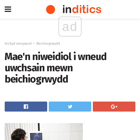
ad
Iechyd menywod
Beichiogrwydd
Mae'n niweidiol i wneud
uwchsain mewn
beichiogrwydd