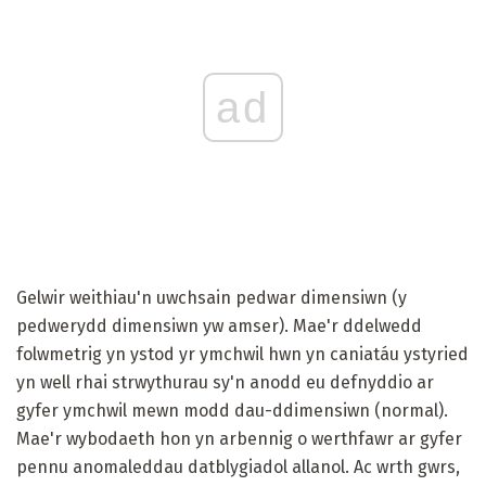
ad
Gelwir weithiau'n uwchsain pedwar dimensiwn (y
pedwerydd dimensiwn yw amser). Mae'r ddelwedd
folwmetrig yn ystod yr ymchwil hwn yn caniatáu ystyried
yn well rhai strwythurau sy'n anodd eu defnyddio ar
gyfer ymchwil mewn modd dau-ddimensiwn (normal).
Mae'r wybodaeth hon yn arbennig o werthfawr ar gyfer
pennu anomaleddau datblygiadol allanol. Ac wrth gwrs,