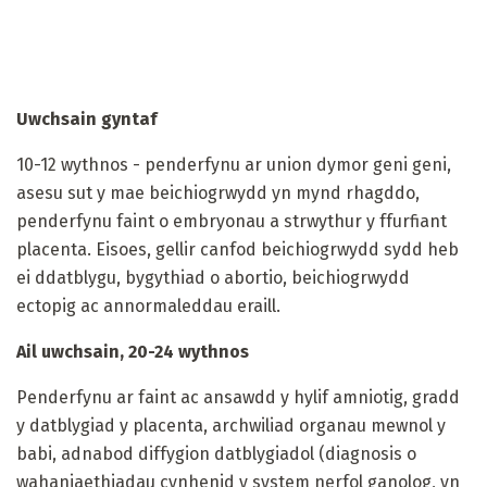
Uwchsain gyntaf
10-12 wythnos - penderfynu ar union dymor geni geni,
asesu sut y mae beichiogrwydd yn mynd rhagddo,
penderfynu faint o embryonau a strwythur y ffurfiant
placenta. Eisoes, gellir canfod beichiogrwydd sydd heb
ei ddatblygu, bygythiad o abortio, beichiogrwydd
ectopig ac annormaleddau eraill.
Ail uwchsain, 20-24 wythnos
Penderfynu ar faint ac ansawdd y hylif amniotig, gradd
y datblygiad y placenta, archwiliad organau mewnol y
babi, adnabod diffygion datblygiadol (diagnosis o
wahaniaethiadau cynhenid ​​y system nerfol ganolog, yn