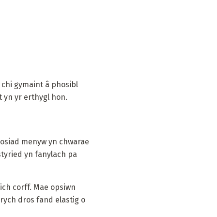
 chi gymaint â phosibl
 yn yr erthygl hon.
ngosiad menyw yn chwarae
styried yn fanylach pa
eich corff. Mae opsiwn
drych dros fand elastig o