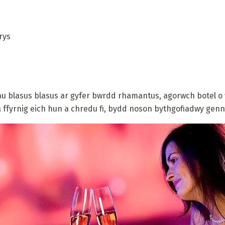
rys
u blasus blasus ar gyfer bwrdd rhamantus, agorwch botel o 
a ffyrnig eich hun a chredu fi, bydd noson bythgofiadwy gen