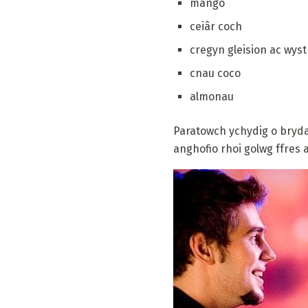
mango
ceiâr coch
cregyn gleision ac wyst
cnau coco
almonau
Paratowch ychydig o bryda
anghofio rhoi golwg ffres 