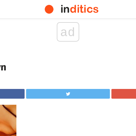
ad
yn