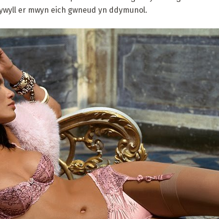
dywyll er mwyn eich gwneud yn ddymunol.