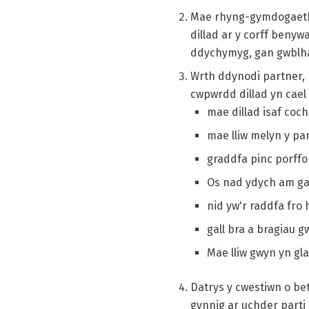
Mae rhyng-gymdogaeth y
dillad ar y corff benyw
ddychymyg, gan gwblhau
Wrth ddynodi partner, ma
cwpwrdd dillad yn cael
mae dillad isaf coc
mae lliw melyn y pa
graddfa pinc porff
Os nad ydych am gael
nid yw'r raddfa fro 
gall bra a bragiau 
Mae lliw gwyn yn glas
Datrys y cwestiwn o bet
gynnig ar uchder parti