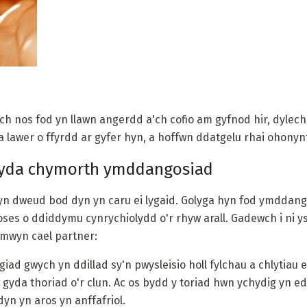
ch nos fod yn llawn angerdd a'ch cofio am gyfnod hir, dylech
a lawer o ffyrdd ar gyfer hyn, a hoffwn ddatgelu rhai ohonynt
 gyda chymorth ymddangosiad
yn dweud bod dyn yn caru ei lygaid. Golyga hyn fod ymdda
roses o ddiddymu cynrychiolydd o'r rhyw arall. Gadewch i ni y
r mwyn cael partner:
giad gwych yn ddillad sy'n pwysleisio holl fylchau a chlytiau 
r gyda thoriad o'r clun. Ac os bydd y toriad hwn ychydig yn e
dyn yn aros yn anffafriol.