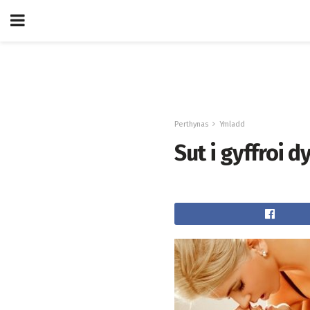
Perthynas
Ymladd
Sut i gyffroi d