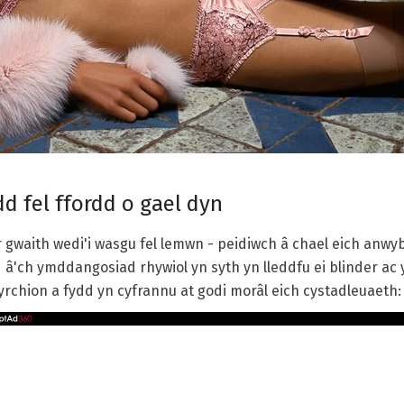
 fel ffordd o gael dyn
r gwaith wedi'i wasgu fel lemwn - peidiwch â chael eich anwy
 â'ch ymddangosiad rhywiol yn syth yn lleddfu ei blinder ac
yrchion a fydd yn cyfrannu at godi morâl eich cystadleuaeth: