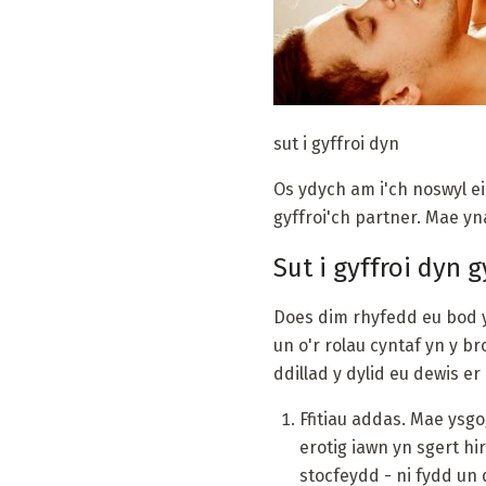
sut i gyffroi dyn
Os ydych am i'ch noswyl ei
gyffroi'ch partner. Mae yn
Sut i gyffroi dyn
Does dim rhyfedd eu bod 
un o'r rolau cyntaf yn y b
ddillad y dylid eu dewis e
Ffitiau addas. Mae ysgo
erotig iawn yn sgert hi
stocfeydd - ni fydd un 