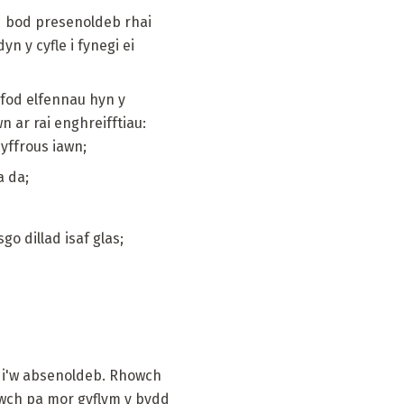
d bod presenoldeb rhai
n y cyfle i fynegi ei
, fod elfennau hyn y
 ar rai enghreifftiau:
yffrous iawn;
a da;
o dillad isaf glas;
yd i'w absenoldeb. Rhowch
lwch pa mor gyflym y bydd