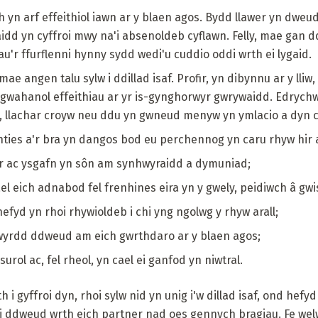
n arf effeithiol iawn ar y blaen agos. Bydd llawer yn dweu
aidd yn cyffroi mwy na'i absenoldeb cyflawn. Felly, mae gan ddy
'r ffurflenni hynny sydd wedi'u cuddio oddi wrth ei lygaid.
e angen talu sylw i ddillad isaf. Profir, yn dibynnu ar y lliw
 gwahanol effeithiau ar yr is-gynghorwyr gwrywaidd. Edrychwn
h, llachar croyw neu ddu yn gwneud menyw yn ymlacio a dyn c
nties a'r bra yn dangos bod eu perchennog yn caru rhyw hir 
or ac ysgafn yn sôn am synhwyraidd a dymuniad;
 eich adnabod fel frenhines eira yn y gwely, peidiwch â gwisg
hefyd yn rhoi rhywioldeb i chi yng ngolwg y rhyw arall;
gwyrdd ddweud am eich gwrthdaro ar y blaen agos;
urol ac, fel rheol, yn cael ei ganfod yn niwtral.
h i gyffroi dyn, rhoi sylw nid yn unig i'w dillad isaf, ond hef
 i ddweud wrth eich partner nad oes gennych bragiau. Fe we