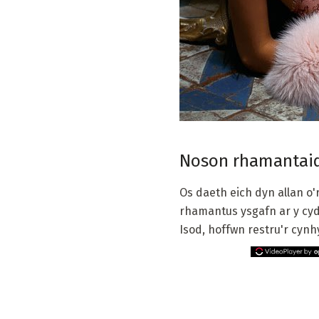
Noson rhamantaidd
Os daeth eich dyn allan o'
rhamantus ysgafn ar y cyd
Isod, hoffwn restru'r cynh