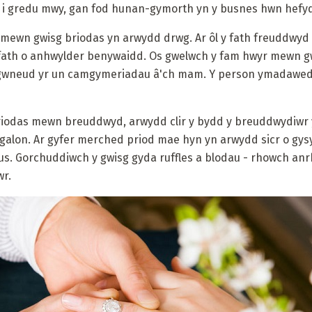
ai i gredu mwy, gan fod hunan-gymorth yn y busnes hwn hefy
wn gwisg briodas yn arwydd drwg. Ar ôl y fath freuddwyd y
 fath o anhwylder benywaidd. Os gwelwch y fam hwyr mewn g
 gwneud yr un camgymeriadau â'ch mam. Y person ymadawe
riodas mewn breuddwyd, arwydd clir y bydd y breuddwydiwr 
r galon. Ar gyfer merched priod mae hyn yn arwydd sicr o gys
us. Gorchuddiwch y gwisg gyda ruffles a blodau - rhowch a
wr.