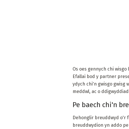
Os oes gennych chi wisgo 
Efallai bod y partner pres
ydych chi'n gwisgo gwisg 
meddwl, ac o ddigwyddiad 
Pe baech chi'n b
Dehonglir breuddwyd o'r f
breuddwydion yn addo perth