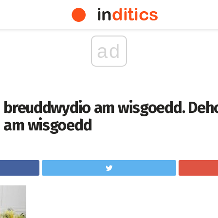
ad
 breuddwydio am wisgoedd. Deh
 am wisgoedd