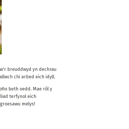
 yw'r breuddwyd yn dechrau
lwch chi arbed eich idyll.
fio beth oedd. Mae rôl y
iad terfynol eich
 groesawu melys!