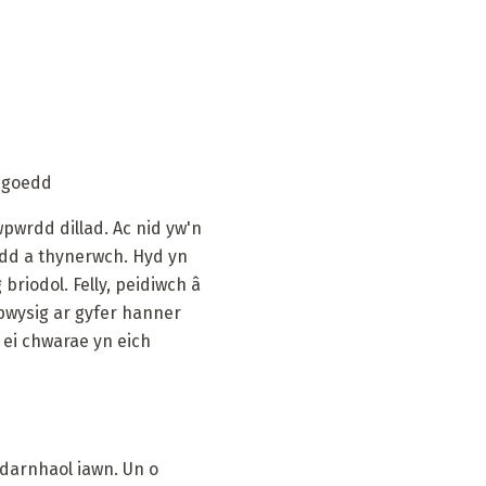
sgoedd
pwrdd dillad. Ac nid yw'n
edd a thynerwch. Hyd yn
riodol. Felly, peidiwch â
bwysig ar gyfer hanner
 ei chwarae yn eich
adarnhaol iawn. Un o