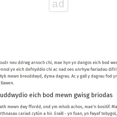
ad
budr neu ddrwg arnoch chi, mae hyn yn dangos eich bod wed
ennol yn eich defnyddio chi ac nad oes unrhyw fwriadau difrif
wlyb mewn breuddwyd, dyma dagrau. Ac y gall y dagrau fod 
llawen.
reuddwydio eich bod mewn gwisg briodas
ath mewn dwy ffordd, ond ym mhob achos, mae'n bositif. Mae
nasau cariad cytûn a hir. Eraill - yn fuan, yn fwyaf tebygol,