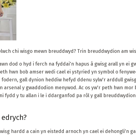
welwch chi wisgo mewn breuddwyd? Trin breuddwydion am wi
n dod o hyd i ferch na fyddai'n hapus â gwisg arall yn ei gw
eth hwn bob amser wedi cael ei ystyried yn symbol o fenyw
fodern, gall dynion heddiw hefyd ddenu sylw'r arddull gwisg b
n yn arsenal y gwaddodion menywod. Ac os yw'r peth hwn mor 
i fydd y tu allan i le i ddarganfod pa rôl y gall breuddwydion
n edrych?
wisg hardd a cain yn eistedd arnoch yn cael ei dehongli'n g