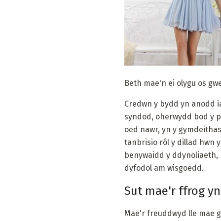
Beth mae'n ei olygu os g
Credwn y bydd yn anodd iaw
syndod, oherwydd bod y p
oed nawr, yn y gymdeithas 
tanbrisio rôl y dillad hw
benywaidd y ddynoliaeth, n
dyfodol am wisgoedd.
Sut mae'r ffrog y
Mae'r freuddwyd lle mae g