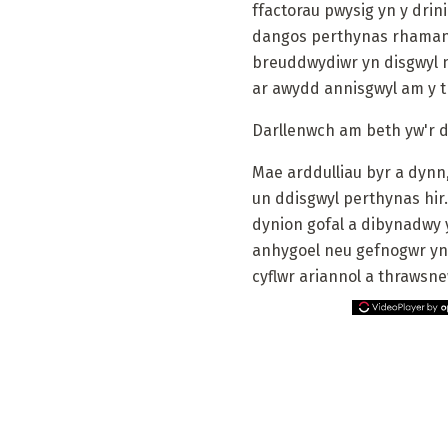
ffactorau pwysig yn y drini
dangos perthynas rhamantu
breuddwydiwr yn disgwyl n
ar awydd annisgwyl am y tr
Darllenwch am beth yw'r d
Mae arddulliau byr a dynn,
un ddisgwyl perthynas hir
dynion gofal a dibynadwy 
anhygoel neu gefnogwr yn 
cyflwr ariannol a thrawsn