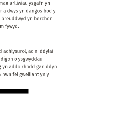
 mae arlliwiau ysgafn yn
ir a dwys yn dangos bod y
wn breuddwyd yn berchen
am fywyd.
 achlysurol, ac ni ddylai
 ddigon o ysgwyddau
ig yn addo rhodd gan ddyn
hwn fel gwelliant yn y