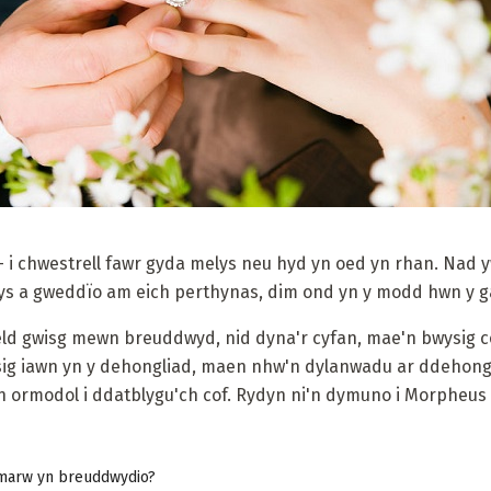
- i chwestrell fawr gyda melys neu hyd yn oed yn rhan. Nad
ys a gweddïo am eich perthynas, dim ond yn y modd hwn y gal
weld gwisg mewn breuddwyd, nid dyna'r cyfan, mae'n bwysig co
ig iawn yn y dehongliad, maen nhw'n dylanwadu ar ddehongl
yn ormodol i ddatblygu'ch cof. Rydyn ni'n dymuno i Morpheus
marw yn breuddwydio?