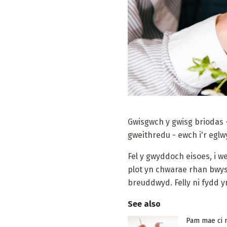
Gwisgwch y gwisg briodas 
gweithredu - ewch i'r eglw
Fel y gwyddoch eisoes, i 
plot yn chwarae rhan bwys
breuddwyd. Felly ni fydd 
See also
Pam mae ci 