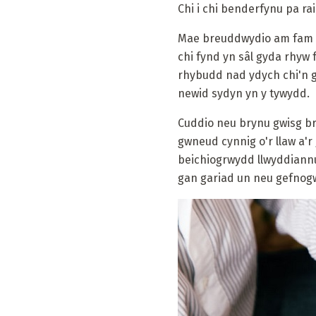
Chi i chi benderfynu pa r
Mae breuddwydio am fam me
chi fynd yn sâl gyda rhyw
rhybudd nad ydych chi'n
newid sydyn yn y tywydd.
Cuddio neu brynu gwisg b
gwneud cynnig o'r llaw a'
beichiogrwydd llwyddiann
gan gariad un neu gefnog