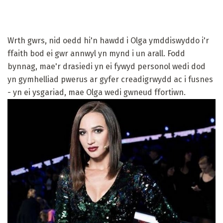
Wrth gwrs, nid oedd hi'n hawdd i Olga ymddiswyddo i'r
ffaith bod ei gwr annwyl yn mynd i un arall. Fodd
bynnag, mae'r drasiedi yn ei fywyd personol wedi dod
yn gymhelliad pwerus ar gyfer creadigrwydd ac i fusnes
- yn ei ysgariad, mae Olga wedi gwneud ffortiwn.