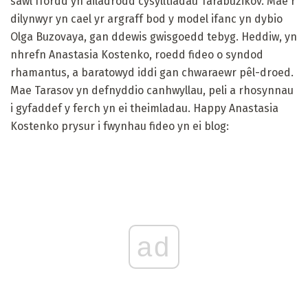
sawl ffordd yn ailadrodd cysylltiadau Tarabuzikov. Mae'r
dilynwyr yn cael yr argraff bod y model ifanc yn dybio
Olga Buzovaya, gan ddewis gwisgoedd tebyg. Heddiw, yn
nhrefn Anastasia Kostenko, roedd fideo o syndod
rhamantus, a baratowyd iddi gan chwaraewr pêl-droed.
Mae Tarasov yn defnyddio canhwyllau, peli a rhosynnau
i gyfaddef y ferch yn ei theimladau. Happy Anastasia
Kostenko prysur i fwynhau fideo yn ei blog:
ad