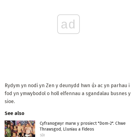
ad
Rydym yn nodi yn Zen y deunydd hwn 👍 ac yn parhau i
fod yn ymwybodol o holl elfennau a sgandalau busnes y
sioe.
See also
Cyfranogwyr marw y prosiect "Dom-2". Chwe
Thrawsgod, Lluniau a Fideos
SÊR