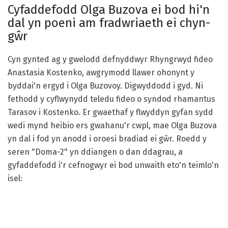
Cyfaddefodd Olga Buzova ei bod hi'n
dal yn poeni am fradwriaeth ei chyn-
gŵr
Cyn gynted ag y gwelodd defnyddwyr Rhyngrwyd fideo
Anastasia Kostenko, awgrymodd llawer ohonynt y
byddai'n ergyd i Olga Buzovoy. Digwyddodd i gyd. Ni
fethodd y cyflwynydd teledu fideo o syndod rhamantus
Tarasov i Kostenko. Er gwaethaf y flwyddyn gyfan sydd
wedi mynd heibio ers gwahanu'r cwpl, mae Olga Buzova
yn dal i fod yn anodd i oroesi bradiad ei gŵr. Roedd y
seren "Doma-2" yn ddiangen o dan ddagrau, a
gyfaddefodd i'r cefnogwyr ei bod unwaith eto'n teimlo'n
isel: