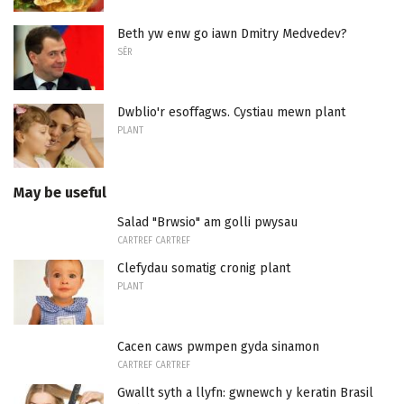
Beth yw enw go iawn Dmitry Medvedev?
SÊR
Dwblio'r esoffagws. Cystiau mewn plant
PLANT
May be useful
Salad "Brwsio" am golli pwysau
CARTREF CARTREF
Clefydau somatig cronig plant
PLANT
Cacen caws pwmpen gyda sinamon
CARTREF CARTREF
Gwallt syth a llyfn: gwnewch y keratin Brasil