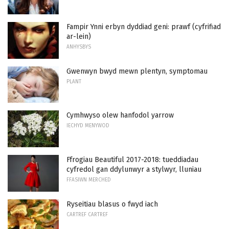
Fampir Ynni erbyn dyddiad geni: prawf (cyfrifiad
ar-lein)
ANHYSBYS
Gwenwyn bwyd mewn plentyn, symptomau
PLANT
Cymhwyso olew hanfodol yarrow
IECHYD MENYWOD
Ffrogiau Beautiful 2017-2018: tueddiadau
cyfredol gan ddylunwyr a stylwyr, lluniau
FFASIWN MERCHED
Ryseitiau blasus o fwyd iach
CARTREF CARTREF