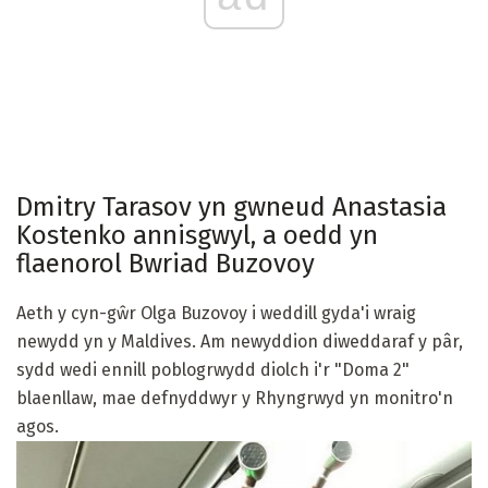
Dmitry Tarasov yn gwneud Anastasia
Kostenko annisgwyl, a oedd yn
flaenorol Bwriad Buzovoy
Aeth y cyn-gŵr Olga Buzovoy i weddill gyda'i wraig
newydd yn y Maldives. Am newyddion diweddaraf y pâr,
sydd wedi ennill poblogrwydd diolch i'r "Doma 2"
blaenllaw, mae defnyddwyr y Rhyngrwyd yn monitro'n
agos.