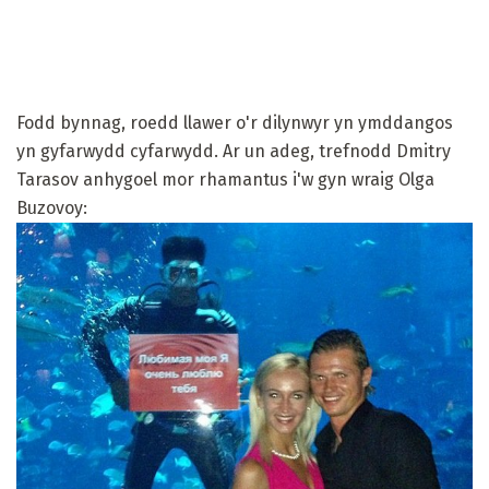
Fodd bynnag, roedd llawer o'r dilynwyr yn ymddangos
yn gyfarwydd cyfarwydd. Ar un adeg, trefnodd Dmitry
Tarasov anhygoel mor rhamantus i'w gyn wraig Olga
Buzovoy: