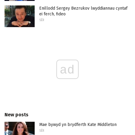
Enillodd Sergey Bezrukov lwyddiannau cyntaf
ei ferch, fideo
SÊR
ad
New posts
Mae bywyd yn brydferth Kate Middleton
SÊR