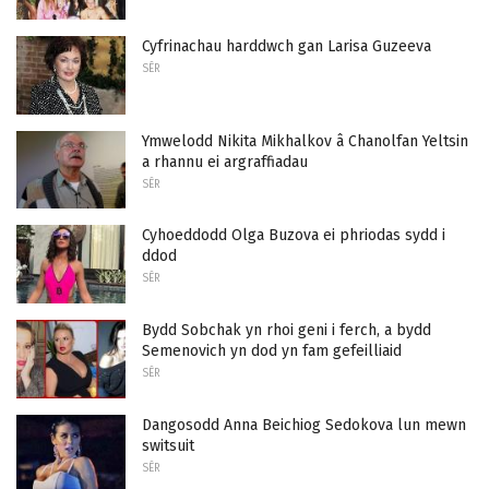
Cyfrinachau harddwch gan Larisa Guzeeva
SÊR
Ymwelodd Nikita Mikhalkov â Chanolfan Yeltsin
a rhannu ei argraffiadau
SÊR
Cyhoeddodd Olga Buzova ei phriodas sydd i
ddod
SÊR
Bydd Sobchak yn rhoi geni i ferch, a bydd
Semenovich yn dod yn fam gefeilliaid
SÊR
Dangosodd Anna Beichiog Sedokova lun mewn
switsuit
SÊR