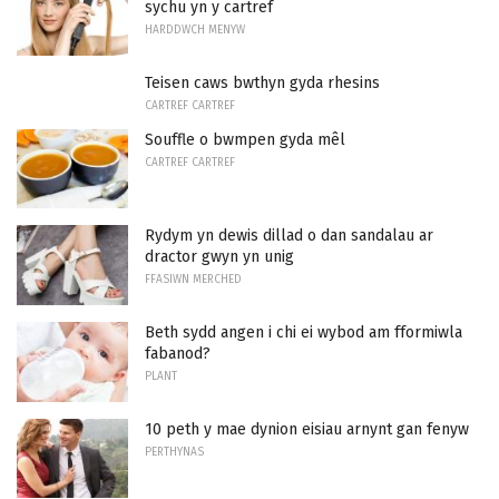
sychu yn y cartref
HARDDWCH MENYW
Teisen caws bwthyn gyda rhesins
CARTREF CARTREF
Souffle o bwmpen gyda mêl
CARTREF CARTREF
Rydym yn dewis dillad o dan sandalau ar
dractor gwyn yn unig
FFASIWN MERCHED
Beth sydd angen i chi ei wybod am fformiwla
fabanod?
PLANT
10 peth y mae dynion eisiau arnynt gan fenyw
PERTHYNAS