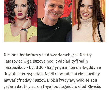
Dim ond bythefnos yn ddiweddarach, gall Dmitry
Tarasov ac Olga Buzova nodi dyddiad cyffredin
Tarabuzikov - bydd 30 Rhagfyr yn union un flwyddyn o
ddyddiad eu ysgariad. Ni ellir dweud mai eleni oedd y
mwyaf ofnadwy i Buzov. Diolch i'w cyflwynydd teledu
ysgaru daeth y seren fwyaf poblogaidd o ofod Rhwsia.