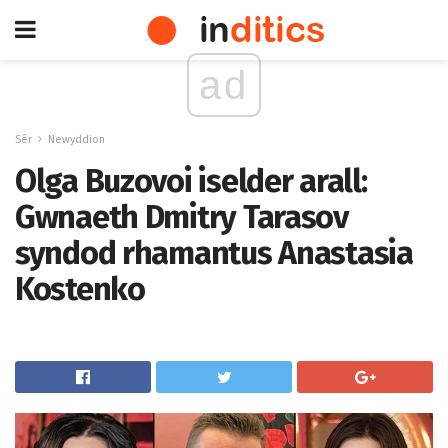
ad
Sêr
Newyddion
Olga Buzovoi iselder arall:
Gwnaeth Dmitry Tarasov
syndod rhamantus Anastasia
Kostenko