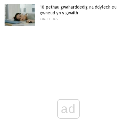
10 pethau gwaharddedig na ddylech eu
gwneud yn y gwaith
CYMDEITHAS
ad