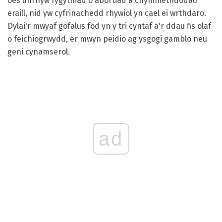
oes unrhyw fygythiad o abortiad a chymhlethdodau
eraill, nid yw cyfrinachedd rhywiol yn cael ei wrthdaro.
Dylai'r mwyaf gofalus fod yn y tri cyntaf a'r ddau fis olaf
o feichiogrwydd, er mwyn peidio ag ysgogi gamblo neu
geni cynamserol.
ad