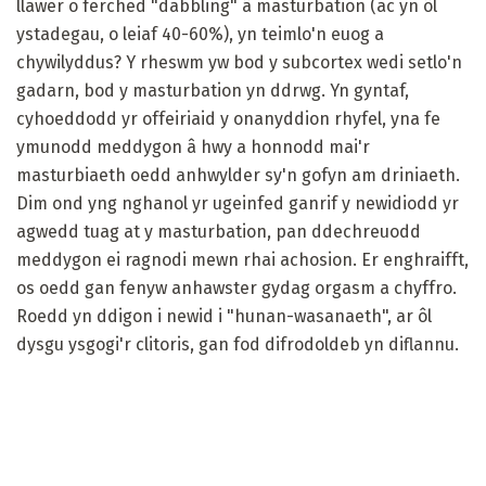
llawer o ferched "dabbling" â masturbation (ac yn ôl
ystadegau, o leiaf 40-60%), yn teimlo'n euog a
chywilyddus? Y rheswm yw bod y subcortex wedi setlo'n
gadarn, bod y masturbation yn ddrwg. Yn gyntaf,
cyhoeddodd yr offeiriaid y onanyddion rhyfel, yna fe
ymunodd meddygon â hwy a honnodd mai'r
masturbiaeth oedd anhwylder sy'n gofyn am driniaeth.
Dim ond yng nghanol yr ugeinfed ganrif y newidiodd yr
agwedd tuag at y masturbation, pan ddechreuodd
meddygon ei ragnodi mewn rhai achosion. Er enghraifft,
os oedd gan fenyw anhawster gydag orgasm a chyffro.
Roedd yn ddigon i newid i "hunan-wasanaeth", ar ôl
dysgu ysgogi'r clitoris, gan fod difrodoldeb yn diflannu.