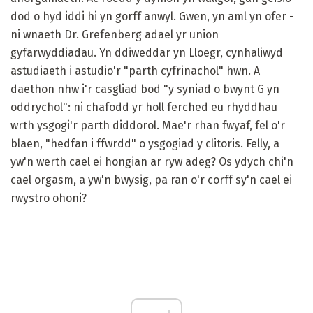
dod o hyd iddi hi yn gorff anwyl. Gwen, yn aml yn ofer -
ni wnaeth Dr. Grefenberg adael yr union
gyfarwyddiadau. Yn ddiweddar yn Lloegr, cynhaliwyd
astudiaeth i astudio'r "parth cyfrinachol" hwn. A
daethon nhw i'r casgliad bod "y syniad o bwynt G yn
oddrychol": ni chafodd yr holl ferched eu rhyddhau
wrth ysgogi'r parth diddorol. Mae'r rhan fwyaf, fel o'r
blaen, "hedfan i ffwrdd" o ysgogiad y clitoris. Felly, a
yw'n werth cael ei hongian ar ryw adeg? Os ydych chi'n
cael orgasm, a yw'n bwysig, pa ran o'r corff sy'n cael ei
rwystro ohoni?