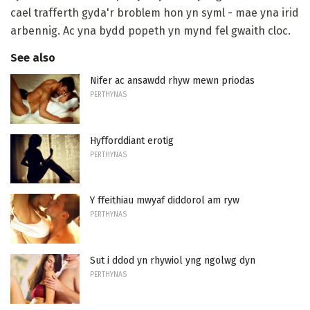
cael trafferth gyda'r broblem hon yn syml - mae yna irid
arbennig. Ac yna bydd popeth yn mynd fel gwaith cloc.
See also
Nifer ac ansawdd rhyw mewn priodas
PERTHYNAS
Hyfforddiant erotig
PERTHYNAS
Y ffeithiau mwyaf diddorol am ryw
PERTHYNAS
Sut i ddod yn rhywiol yng ngolwg dyn
PERTHYNAS