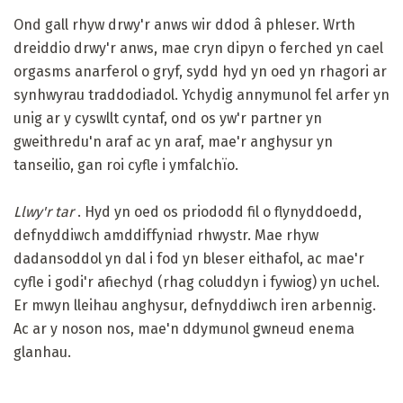
Ond gall rhyw drwy'r anws wir ddod â phleser. Wrth
dreiddio drwy'r anws, mae cryn dipyn o ferched yn cael
orgasms anarferol o gryf, sydd hyd yn oed yn rhagori ar
synhwyrau traddodiadol. Ychydig annymunol fel arfer yn
unig ar y cyswllt cyntaf, ond os yw'r partner yn
gweithredu'n araf ac yn araf, mae'r anghysur yn
tanseilio, gan roi cyfle i ymfalchïo.
Llwy'r tar
. Hyd yn oed os priododd fil o flynyddoedd,
defnyddiwch amddiffyniad rhwystr. Mae rhyw
dadansoddol yn dal i fod yn bleser eithafol, ac mae'r
cyfle i godi'r afiechyd (rhag coluddyn i fywiog) yn uchel.
Er mwyn lleihau anghysur, defnyddiwch iren arbennig.
Ac ar y noson nos, mae'n ddymunol gwneud enema
glanhau.