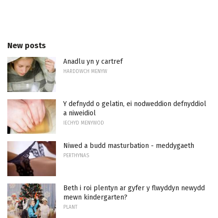
New posts
Anadlu yn y cartref
HARDDWCH MENYW
Y defnydd o gelatin, ei nodweddion defnyddiol
a niweidiol
IECHYD MENYWOD
Niwed a budd masturbation - meddygaeth
PERTHYNAS
Beth i roi plentyn ar gyfer y flwyddyn newydd
mewn kindergarten?
PLANT