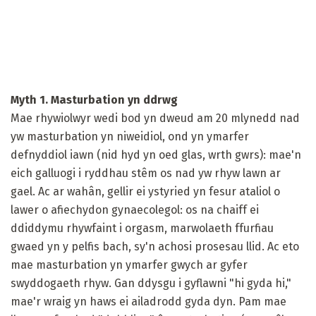
Myth 1. Masturbation yn ddrwg
Mae rhywiolwyr wedi bod yn dweud am 20 mlynedd nad
yw masturbation yn niweidiol, ond yn ymarfer
defnyddiol iawn (nid hyd yn oed glas, wrth gwrs): mae'n
eich galluogi i ryddhau stêm os nad yw rhyw lawn ar
gael. Ac ar wahân, gellir ei ystyried yn fesur ataliol o
lawer o afiechydon gynaecolegol: os na chaiff ei
ddiddymu rhywfaint i orgasm, marwolaeth ffurfiau
gwaed yn y pelfis bach, sy'n achosi prosesau llid. Ac eto
mae masturbation yn ymarfer gwych ar gyfer
swyddogaeth rhyw. Gan ddysgu i gyflawni "hi gyda hi,"
mae'r wraig yn haws ei ailadrodd gyda dyn. Pam mae