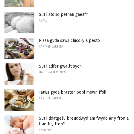
Sut i storio pethau gaeaf?
ARALL
Pizza gyda saws chicory a pesto
CARTREF CARTREF
Sut i adfer gwallt sych
HARDDWCH MENYW
Tatws gyda braster pobi mewn ffoil
CARTREF CARTREF
Sut i ddatgelu breuddwyd am fwydo ar y fron a
llaeth y fron?
ANHYSBYS