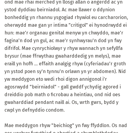
ond mae rhai merched yn llosgi allan o angerdd ac yn
ystod dyddiau beirniadol. Ac mae llawer o ddynion
bonheddig yn rhannu ysgogiad rhywiol eu carcharorion,
oherwydd mae gan yr intima "critigol" ei hynodrwydd ei
hun: mae'r organau genital menyw yn chwyddo, mae'r
fagina'n dod yn gul, ac mae'r synhwyrau'n dod yn fwy
difrifol. Mae cynrychiolwyr y rhyw wannach yn sefyllfa
brysur (mae ffrwythau gwaharddedig yn melys), mae
eraill yn hoffi ... effaith analgig rhyw (cyferiadau'r groth
yn ystod poen sy'n tynnu'n orlawn yn yr abdomen). Nid
yw meddygon eto wedi rhoi digon annigonol i'r
agosrwydd "beirniadol" - gall gwddf ychydig agored i
dreiddio pob math o ficrobau a heintiau, ond nid oes
gwaharddiad pendant naill ai. Os, wrth gwrs, bydd y
cwpl yn defnyddio condom.
Mae meddygon rhyw "beichiog" yn fwy ffyddlon. Os nad