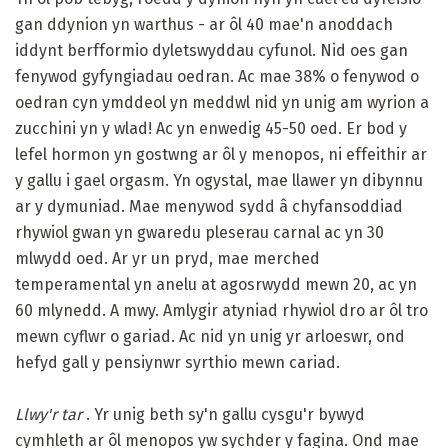
gan ddynion yn warthus - ar ôl 40 mae'n anoddach
iddynt berfformio dyletswyddau cyfunol. Nid oes gan
fenywod gyfyngiadau oedran. Ac mae 38% o fenywod o
oedran cyn ymddeol yn meddwl nid yn unig am wyrion a
zucchini yn y wlad! Ac yn enwedig 45-50 oed. Er bod y
lefel hormon yn gostwng ar ôl y menopos, ni effeithir ar
y gallu i gael orgasm. Yn ogystal, mae llawer yn dibynnu
ar y dymuniad. Mae menywod sydd â chyfansoddiad
rhywiol gwan yn gwaredu pleserau carnal ac yn 30
mlwydd oed. Ar yr un pryd, mae merched
temperamental yn anelu at agosrwydd mewn 20, ac yn
60 mlynedd. A mwy. Amlygir atyniad rhywiol dro ar ôl tro
mewn cyflwr o gariad. Ac nid yn unig yr arloeswr, ond
hefyd gall y pensiynwr syrthio mewn cariad.
Llwy'r tar
. Yr unig beth sy'n gallu cysgu'r bywyd
cymhleth ar ôl menopos yw sychder y fagina. Ond mae