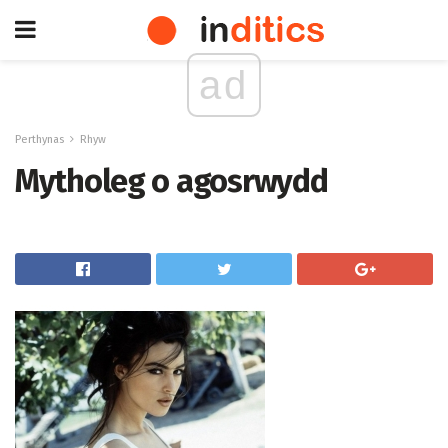
ad
Perthynas
Rhyw
Mytholeg o agosrwydd