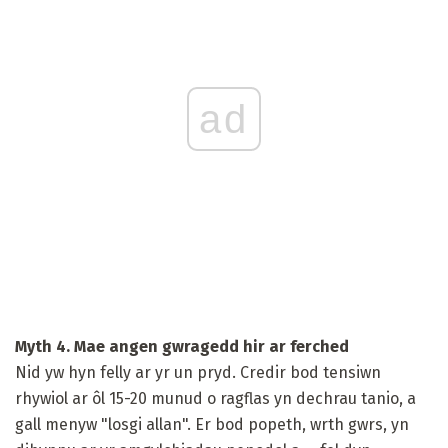
ad
Myth 4. Mae angen gwragedd hir ar ferched
Nid yw hyn felly ar yr un pryd. Credir bod tensiwn
rhywiol ar ôl 15-20 munud o ragflas yn dechrau tanio, a
gall menyw "losgi allan". Er bod popeth, wrth gwrs, yn