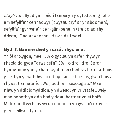
Llwy'r tar
. Bydd yn rhaid i famau yn y dyfodol anghofio
am sefyllfa'r cenhadwyr (pwysau cryf ar yr abdomen),
sefyllfa'r gyrrwr a'r pen-glin-penelin (treiddiad rhy
ddwfn). Ond ar yr ochr - dewis delfrydol.
Myth 3. Mae merched yn casáu rhyw anal
Yn ôl arolygon, mae 15% o gyplau yn arfer rhyw yn
rheolaidd gyda "drws cefn", 5% - o dro i dro. Serch
hynny, mae gan y rhan fwyaf o ferched ragfarn barhaus
yn erbyn y math hwn o ddibyniaeth: boenus, gwarthus a
rhywsut annaturiol. Wel, beth am sexologists? Maen
nhw, yn ddiplomyddion, yn dweud: yn yr ystafell wely
mae popeth yn dda bod y ddau bartner yn ei hoffi.
Mater arall yw hi os yw un ohonoch yn gwbl o'i erbyn -
yna ni allwch fynnu.