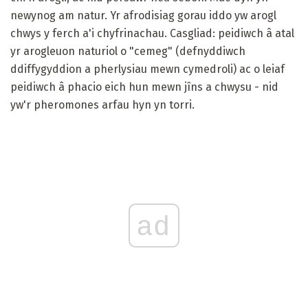
newynog am natur. Yr afrodisiag gorau iddo yw arogl
chwys y ferch a'i chyfrinachau. Casgliad: peidiwch â atal
yr arogleuon naturiol o "cemeg" (defnyddiwch
ddiffygyddion a pherlysiau mewn cymedroli) ac o leiaf
peidiwch â phacio eich hun mewn jîns a chwysu - nid
yw'r pheromones arfau hyn yn torri.
ad