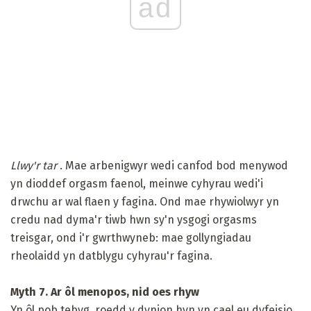
ad
Llwy'r tar
. Mae arbenigwyr wedi canfod bod menywod
yn dioddef orgasm faenol, meinwe cyhyrau wedi'i
drwchu ar wal flaen y fagina. Ond mae rhywiolwyr yn
credu nad dyma'r tiwb hwn sy'n ysgogi orgasms
treisgar, ond i'r gwrthwyneb: mae gollyngiadau
rheolaidd yn datblygu cyhyrau'r fagina.
Myth 7. Ar ôl menopos, nid oes rhyw
Yn ôl pob tebyg, roedd y dynion hyn yn cael eu dyfeisio