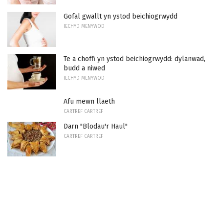
Gofal gwallt yn ystod beichiogrwydd
IECHYD MENYWOD
Te a choffi yn ystod beichiogrwydd: dylanwad,
budd a niwed
IECHYD MENYWOD
Afu mewn llaeth
CARTREF CARTREF
Darn "Blodau'r Haul"
CARTREF CARTREF