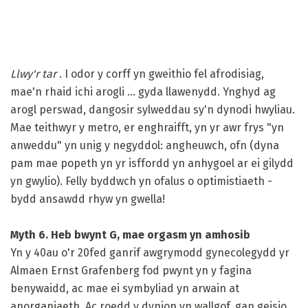
Llwy'r tar
. I odor y corff yn gweithio fel afrodisiag,
mae'n rhaid ichi arogli ... gyda llawenydd. Ynghyd ag
arogl perswad, dangosir sylweddau sy'n dynodi hwyliau.
Mae teithwyr y metro, er enghraifft, yn yr awr frys "yn
anweddu" yn unig y negyddol: angheuwch, ofn (dyna
pam mae popeth yn yr isffordd yn anhygoel ar ei gilydd
yn gwylio). Felly byddwch yn ofalus o optimistiaeth -
bydd ansawdd rhyw yn gwella!
Myth 6. Heb bwynt G, mae orgasm yn amhosib
Yn y 40au o'r 20fed ganrif awgrymodd gynecolegydd yr
Almaen Ernst Grafenberg fod pwynt yn y fagina
benywaidd, ac mae ei symbyliad yn arwain at
anorganiaeth. Ac roedd y dynion yn wallgof, gan geisio