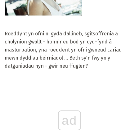
Roeddynt yn ofni ni gyda dallineb, sgitsoffrenia a
cholynion gwallt - honnir eu bod yn cyd-fynd â
masturbation, yna roeddent yn ofni gwneud cariad
mewn dyddiau beirniadol ... Beth sy'n fwy yn y
datganiadau hyn - gwir neu ffuglen?
ad