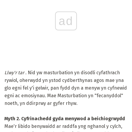
ad
Llwy'r tar
. Nid yw masturbation yn disodli cyfathrach
rywiol, oherwydd yn ystod cydberthynas agos mae yna
glo egni fel y'i gelwir, pan fydd dyn a menyw yn cyfnewid
egni ac emosiynau. Mae Masturbation yn "fecanyddol"
noeth, yn ddirprwy ar gyfer rhyw.
Myth 2. Cyfrinachedd gyda menywod a beichiogrwydd
Mae'r libido benywaidd ar raddfa yng nghanol y cylch,