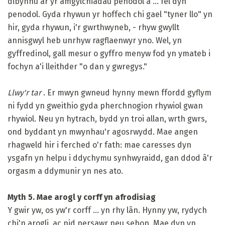
dibynnu ar yr amgylchiadau penodol a ... fel dyn
penodol. Gyda rhywun yr hoffech chi gael "tyner llo" yn
hir, gyda rhywun, i'r gwrthwyneb, - rhyw gwyllt
annisgwyl heb unrhyw ragflaenwyr yno. Wel, yn
gyffredinol, gall mesur o gyffro menyw fod yn ymateb i
fochyn a'i lleithder "o dan y gwregys."
Llwy'r tar
. Er mwyn gwneud hynny mewn ffordd gyflym
ni fydd yn gweithio gyda pherchnogion rhywiol gwan
rhywiol. Neu yn hytrach, bydd yn troi allan, wrth gwrs,
ond byddant yn mwynhau'r agosrwydd. Mae angen
rhagweld hir i ferched o'r fath: mae caresses dyn
ysgafn yn helpu i ddychymu synhwyraidd, gan ddod â'r
orgasm a ddymunir yn nes ato.
Myth 5. Mae arogl y corff yn afrodisiag
Y gwir yw, os yw'r corff ... yn rhy lân. Hynny yw, rydych
chi'n arogli, ac nid persawr neu sebon. Mae dyn yn