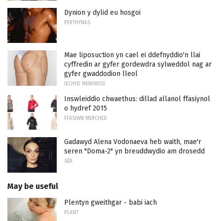
Dynion y dylid eu hosgoi
PERTHYNAS
Mae liposuction yn cael ei ddefnyddio'n llai
cyffredin ar gyfer gordewdra sylweddol nag ar
gyfer gwaddodion lleol
IECHYD MENYWOD
Inswleiddio chwaethus: dillad allanol ffasiynol
o hydref 2015
FFASIWN MERCHED
Gadawyd Alena Vodonaeva heb waith, mae'r
seren "Doma-2" yn breuddwydio am drosedd
SÊR
May be useful
Plentyn gweithgar - babi iach
PLANT