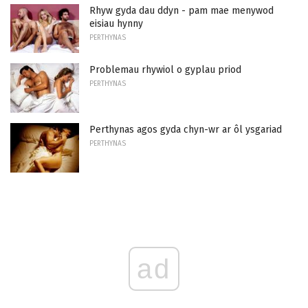
Rhyw gyda dau ddyn - pam mae menywod
eisiau hynny
PERTHYNAS
Problemau rhywiol o gyplau priod
PERTHYNAS
Perthynas agos gyda chyn-wr ar ôl ysgariad
PERTHYNAS
ad