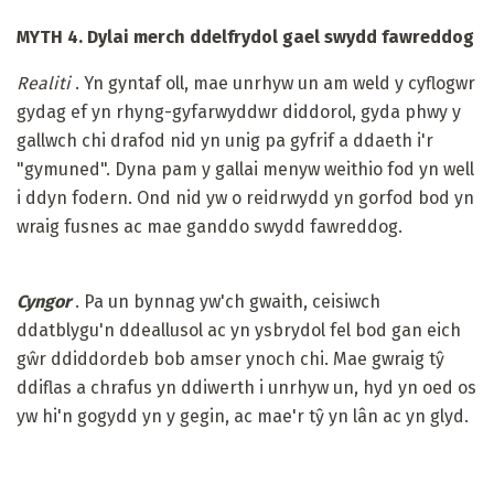
MYTH 4. Dylai merch ddelfrydol gael swydd fawreddog
Realiti
. Yn gyntaf oll, mae unrhyw un am weld y cyflogwr
gydag ef yn rhyng-gyfarwyddwr diddorol, gyda phwy y
gallwch chi drafod nid yn unig pa gyfrif a ddaeth i'r
"gymuned". Dyna pam y gallai menyw weithio fod yn well
i ddyn fodern. Ond nid yw o reidrwydd yn gorfod bod yn
wraig fusnes ac mae ganddo swydd fawreddog.
Cyngor
. Pa un bynnag yw'ch gwaith, ceisiwch
ddatblygu'n ddeallusol ac yn ysbrydol fel bod gan eich
gŵr ddiddordeb bob amser ynoch chi. Mae gwraig tŷ
ddiflas a chrafus yn ddiwerth i unrhyw un, hyd yn oed os
yw hi'n gogydd yn y gegin, ac mae'r tŷ yn lân ac yn glyd.