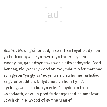
ad
Realiti
. Mewn gwirionedd, mae'r rhan fwyaf o ddynion
yn hoffi menywod synhwyrol, yn hyderus yn eu
meddyliau, gan ddwyn tawelwch a dibynadwyedd. Fodd
bynnag, nid yw'r rhyw cryf yn cydymdeimlo â'r merched,
sy'n gyson "yn glyfar" ac yn trefnu eu hanner arholiad
ar gyfer erudition. Ni fydd neb yn hoffi hyn. A
dychmygwch eich hun yn ei le. Pe byddai'n troi ei
wybodaeth, ar yr un pryd fe ddangosodd pa mor fawr
ydych chi'n ei wybod o'i gymharu ag ef.