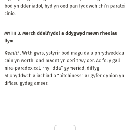
bod yn ddeniadol, hyd yn oed pan fyddwch chi'n paratoi
cinio.
MYTH 3. Merch ddelfrydol a ddygwyd mewn rheolau
llym
Realiti
. Wrth gwrs, ystyrir bod magu da a phrydweddau
cain yn werth, ond maent yn oeri trwy oer. Ac fel y gall
nira-paradoxical, rhy "dda" gymeriad, diffyg
aflonyddwch a iachiad o "bitchiness" ar gyfer dynion yn
diflasu gydag amser.