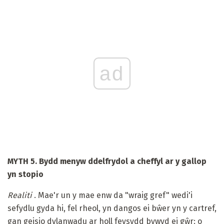
ad
MYTH 5. Bydd menyw ddelfrydol a cheffyl ar y gallop
yn stopio
Realiti
. Mae'r un y mae enw da "wraig gref" wedi'i
sefydlu gyda hi, fel rheol, yn dangos ei bŵer yn y cartref,
gan geisio dylanwadu ar holl feysydd bywyd ei gŵr: o