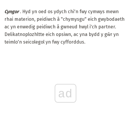
Cyngor
. Hyd yn oed os ydych chi'n fwy cymwys mewn
rhai materion, peidiwch â "chymysgu" eich gwybodaeth
ac yn enwedig peidiwch â gwneud hwyl i'ch partner.
Delikatnoplozhltte eich opsiwn, ac yna bydd y gŵr yn
teimlo'n seicolegol yn fwy cyfforddus.
ad