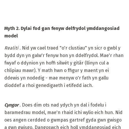
Myth 2. Dylai fod gan fenyw delfrydol ymddangosiad
model
Realiti
. Nid yw cael traed "o'r clustiau" yn sicr o gwbl y
bydd dyn yn galw'r fenyw hon yn ddelfrydol. Mae'r rhan
fwyaf o ddynion yn hoffi silwét y gitâr (llinyn cul a
chlipiau mawr). Y math hwn o ffigur y maent yn ei
ddewis yn nodedig - mae menyw o'r fath yn gallu
dioddef a rhoi genedigaeth i etifedd iach.
Cyngor
. Does dim ots nad ydych yn dal i fodelu i
baramedrau model, mae'n rhaid ichi wylio eich hun. Nid
oes angen cerdded o gwmpas gartref gyda gwn gwisgo
a gwn gwisgo. Dangoswch eich holl ymddangosiad eich