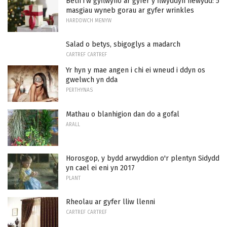
Beth i'w gyflwyno ar gyfer y flwyddyn newydd: 5
masgiau wyneb gorau ar gyfer wrinkles
HARDDWCH MENYW
Salad o betys, sbigoglys a madarch
CARTREF CARTREF
Yr hyn y mae angen i chi ei wneud i ddyn os
gwelwch yn dda
PERTHYNAS
Mathau o blanhigion dan do a gofal
ARALL
Horosgop, y bydd arwyddion o'r plentyn Sidydd
yn cael ei eni yn 2017
PLANT
Rheolau ar gyfer lliw llenni
CARTREF CARTREF