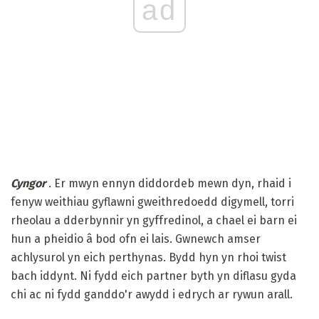
ad
Cyngor
. Er mwyn ennyn diddordeb mewn dyn, rhaid i
fenyw weithiau gyflawni gweithredoedd digymell, torri
rheolau a dderbynnir yn gyffredinol, a chael ei barn ei
hun a pheidio â bod ofn ei lais. Gwnewch amser
achlysurol yn eich perthynas. Bydd hyn yn rhoi twist
bach iddynt. Ni fydd eich partner byth yn diflasu gyda
chi ac ni fydd ganddo'r awydd i edrych ar rywun arall.