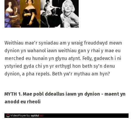
Weithiau mae'r syniadau am y wraig freuddwyd mewn
dynion yn wahanol iawn weithiau gan y rhai y mae eu
merched eu hunain yn glynu atynt. Felly, gadewch i ni
ystyried gyda chi yn yr erthygl hon beth sy'n denu
dynion, a pha repels. Beth yw'r mythau am hyn?
MYTH 1. Mae pobl ddeallus iawn yn dynion - maent yn
anodd eu rheoli