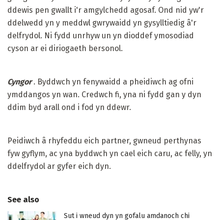
ddewis pen gwallt i'r amgylchedd agosaf. Ond nid yw'r
ddelwedd yn y meddwl gwrywaidd yn gysylltiedig â'r
delfrydol. Ni fydd unrhyw un yn dioddef ymosodiad
cyson ar ei diriogaeth bersonol.
Cyngor
. Byddwch yn fenywaidd a pheidiwch ag ofni
ymddangos yn wan. Credwch fi, yna ni fydd gan y dyn
ddim byd arall ond i fod yn ddewr.
Peidiwch â rhyfeddu eich partner, gwneud perthynas
fyw gyflym, ac yna byddwch yn cael eich caru, ac felly, yn
ddelfrydol ar gyfer eich dyn.
See also
Sut i wneud dyn yn gofalu amdanoch chi