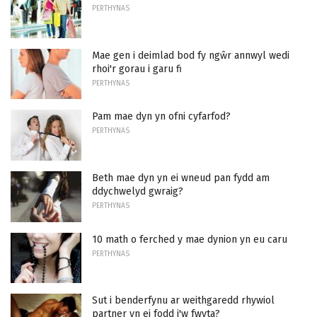
PERTHYNAS
Mae gen i deimlad bod fy ngŵr annwyl wedi
rhoi'r gorau i garu fi
PERTHYNAS
Pam mae dyn yn ofni cyfarfod?
PERTHYNAS
Beth mae dyn yn ei wneud pan fydd am
ddychwelyd gwraig?
PERTHYNAS
10 math o ferched y mae dynion yn eu caru
PERTHYNAS
Sut i benderfynu ar weithgaredd rhywiol
partner yn ei fodd i'w fwyta?