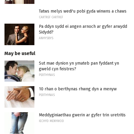
Tatws melys wedi'u pobi gyda winwns a chaws
CARTREF CARTREF
Pa ddyn sydd ei angen arnoch ar gyfer arwydd
Sidydd?
ANHYSBYS
May be useful
Sut mae dynion yn ymateb pan fyddant yn
gweld cyn feistres?
PERTHYNAS
10 rhan o berthynas rhwng dyn a menyw
PERTHYNAS
Meddyginiaethau gwerin ar gyfer trin uretritis
IECHYD MENYWOD