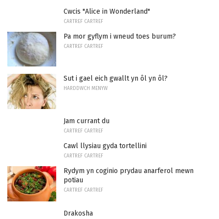
Cwcis "Alice in Wonderland"
CARTREF CARTREF
Pa mor gyflym i wneud toes burum?
CARTREF CARTREF
Sut i gael eich gwallt yn ôl yn ôl?
HARDDWCH MENYW
Jam currant du
CARTREF CARTREF
Cawl llysiau gyda tortellini
CARTREF CARTREF
Rydym yn coginio prydau anarferol mewn
potiau
CARTREF CARTREF
Drakosha