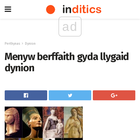
ad
Perthynas
Dynion
Menyw berffaith gyda llygaid
dynion