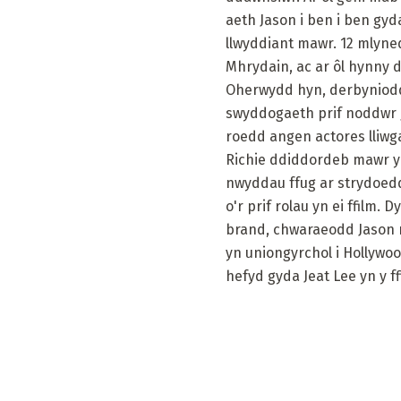
aeth Jason i ben i ben gy
llwyddiant mawr. 12 mlyne
Mhrydain, ac ar ôl hynny 
Oherwydd hyn, derbyniodd 
swyddogaeth prif noddwr ga
roedd angen actores lliwg
Richie ddiddordeb mawr yn 
nwyddau ffug ar strydoedd
o'r prif rolau yn ei ffilm.
brand, chwaraeodd Jason m
yn uniongyrchol i Hollywoo
hefyd gyda Jeat Lee yn y ff