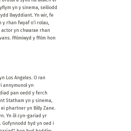
yflym yn y sinema, seiliodd
ydd llwyddiant. Yn wir, fe
y rhan fwyaf o'i rolau,
 actor yn chwarae rhan
vans. Ffilmiwyd y ffilm hon
yn Los Angeles. O ran
ri annymunol yn
ddiad pan oedd y ferch
ant Statham yn y sinema,
 ei phartner yn Billy Zane.
n. Yn ôl cyn-gariad yr
n. Gofynnodd hyd yn oed i
i gariad" hon hyd heddiw,