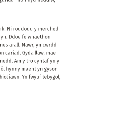
onk. Ni roddodd y merched
ydyn. Ddoe fe wnaethon
ynes arall. Nawr, yn cwrdd
n cariad. Gyda llaw, mae
nedd. Am y tro cyntaf yn y
r ôl hynny maent yn gyson
iol iawn. Yn fwyaf tebygol,