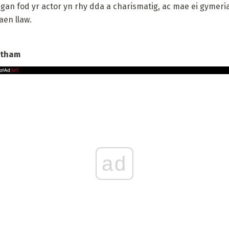
 gan fod yr actor yn rhy dda a charismatig, ac mae ei gyme
aen llaw.
atham
ad