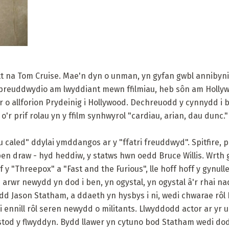
tt na Tom Cruise. Mae'n dyn o unman, yn gyfan gwbl annibynia
breuddwydio am lwyddiant mewn ffilmiau, heb sôn am Hollyw
ar o allforion Prydeinig i Hollywood. Dechreuodd y cynnydd i
'r prif rolau yn y ffilm synhwyrol "cardiau, arian, dau dunc."
 caled" ddylai ymddangos ar y "ffatri freuddwyd". Spitfire, pe
pen draw - hyd heddiw, y statws hwn oedd Bruce Willis. Wrth 
y "Threepox" a "Fast and the Furious", lle hoff hoff y gynull
arwr newydd yn dod i ben, yn ogystal, yn ogystal â'r rhai na
dd Jason Statham, a ddaeth yn hysbys i ni, wedi chwarae rôl 
 ennill rôl seren newydd o militants. Llwyddodd actor ar yr 
stod y flwyddyn. Bydd llawer yn cytuno bod Statham wedi dod