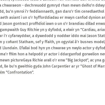
da chwaraeon - dechreuodd gymryd rhan mewn deifio'n ddwys 
dd, bu'n ymroi i'r feddiannaeth, gan daro'r tîm cenedlaetho
daeth asiant i un o'r hyfforddiadau er mwyn canfod dynion a
Jason gontract proffidiol iawn o un o'r brandiau dillad en
mpwaith Guy Ritchie yn y dyfodol, a elwir yn "Cardiau, arian
ar i'r cyfarwyddwr, a dywedodd y noddwr iddo mai Jason St
y cofiant Statham, sef y ffaith, yn ogystal â'r busnes model
 Llundain. Efallai bod hyn yn chwarae yn nwylo actor y dyfo
 Dyma'r ffilm hon a helpodd yr actor i ddarganfod gorwelion new
ewn pictureGaya Richie arall o'r enw "Big Jackpot", ac yna 
d, lle bu'n gweithio gyda John Carpentier ar yr "Ghost of Ma
ilm "Confrontation".