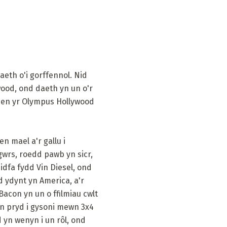
eth o'i gorffennol. Nid
ood, ond daeth yn un o'r
 ben yr Olympus Hollywood
n mael a'r gallu i
gwrs, roedd pawb yn sicr,
eidfa fydd Vin Diesel, ond
d ydynt yn America, a'r
Bacon yn un o ffilmiau cwlt
un pryd i gysoni mewn 3x4
 yn wenyn i un rôl, ond