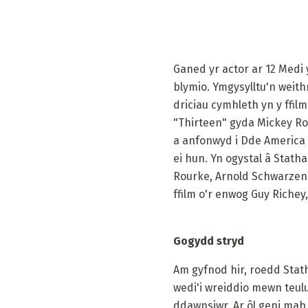
Ganed yr actor ar 12 Medi
blymio. Ymgysylltu'n weith
driciau cymhleth yn y ffil
"Thirteen" gyda Mickey Ro
a anfonwyd i Dde America 
ei hun. Yn ogystal â Stath
Rourke, Arnold Schwarzeneg
ffilm o'r enwog Guy Richey,
Gogydd stryd
Am gyfnod hir, roedd Stath
wedi'i wreiddio mewn teulu
ddawnsiwr. Ar ôl geni mab 