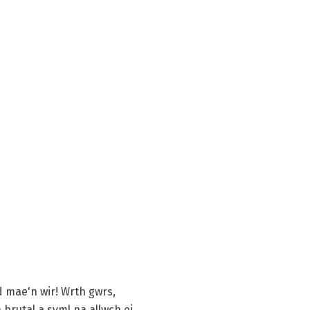
nd mae'n wir! Wrth gwrs,
brutal a syml na allwch ei