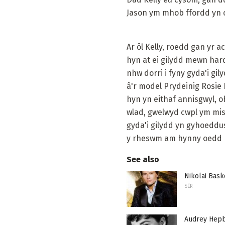
Jason ym mhob ffordd yn c
Ar ôl Kelly, roedd gan yr
hyn at ei gilydd mewn har
nhw dorri i fyny gyda'i gi
â'r model Prydeinig Rosie
hyn yn eithaf annisgwyl, o
wlad, gwelwyd cwpl ym mis
gyda'i gilydd yn gyhoeddus
y rheswm am hynny oedd 
See also
Nikolai Bas
SÊR
Audrey Hepb