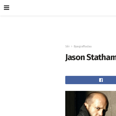
Sêr
Bywgraffiadau
Jason Statham