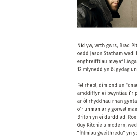
Nid yw, wrth gwrs, Brad Pi
oedd Jason Statham wedi 
enghreifftiau mwyaf lliwg
12 mlynedd yn ôl gydag un o
Fel rheol, dim ond un "cnau
amddiffyn ei bwyntiau i'r 
ar ôl rhyddhau rhan gyntaf 
o'r unman ar y gorwel mae 
Briton yn ei darddiad. Roe
Guy Ritchie a modern, wedi
"ffilmiau gweithredu" yn y