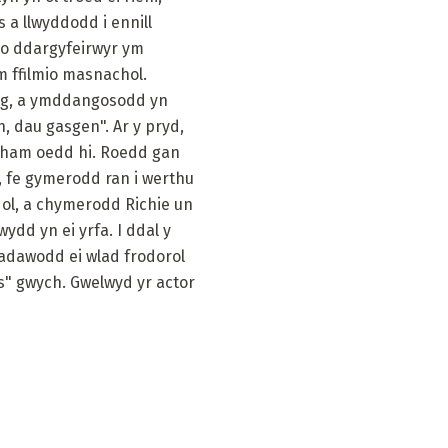
a llwyddodd i ennill
l o ddargyfeirwyr ym
m ffilmio masnachol.
wog, a ymddangosodd yn
, dau gasgen". Ar y pryd,
atham oedd hi. Roedd gan
, fe gymerodd ran i werthu
dol, a chymerodd Richie un
ydd yn ei yrfa. I ddal y
gadawodd ei wlad frodorol
rs" gwych. Gwelwyd yr actor