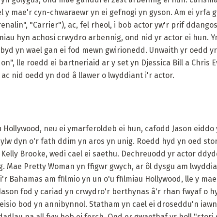
el y mae'r cyn-chwaraewr yn ei gefnogi yn gyson. Am ei yrfa g
alin", "Carrier"), ac, fel rheol, i bob actor yw'r prif ddangos
miau hyn achosi crwydro arbennig, ond nid yr actor ei hun. Yn 
yd yn wael gan ei fod mewn gwirionedd. Unwaith yr oedd yr
, lle roedd ei bartneriaid ar y set yn Djessica Bill a Chris E
 nid oedd yn dod â llawer o lwyddiant i'r actor.
au Hollywood, neu ei ymarferoldeb ei hun, cafodd Jason eiddo 
ylw dyn o'r fath ddim yn aros yn unig. Roedd hyd yn oed sto
d, Kelly Brooke, wedi cael ei saethu. Dechreuodd yr actor ddy
. Mae Pretty Woman yn ffigwr gwych, ar ôl dysgu am lwyddi
'r Bahamas am ffilmio yn un o'u ffilmiau Hollywood, lle y mae
ason fod y cariad yn crwydro'r berthynas â'r rhan fwyaf o hy
ceisio bod yn annibynnol. Statham yn cael ei droseddu'n iaw
dadlau na all fyw heb ei ferch. Ond er gwaethaf yr holl "stor