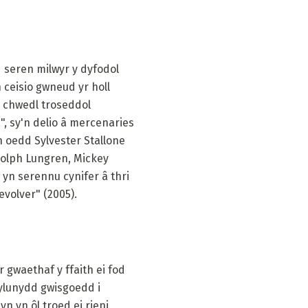
 seren milwyr y dyfodol
 ceisio gwneud yr holl
y chwedl troseddol
, sy'n delio â mercenaries
 oedd Sylvester Stallone
 Dolph Lungren, Mickey
 yn serennu cynifer â thri
evolver" (2005).
 gwaethaf y ffaith ei fod
dylunydd gwisgoedd i
n yn ôl troed ei rieni,