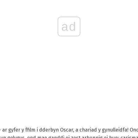
ad
- ar gyfer y ffilm i dderbyn Oscar, a chariad y gynulleidfa! O
n golygus, ond mae ganddi ei zest arbennig ei hun: carisma 