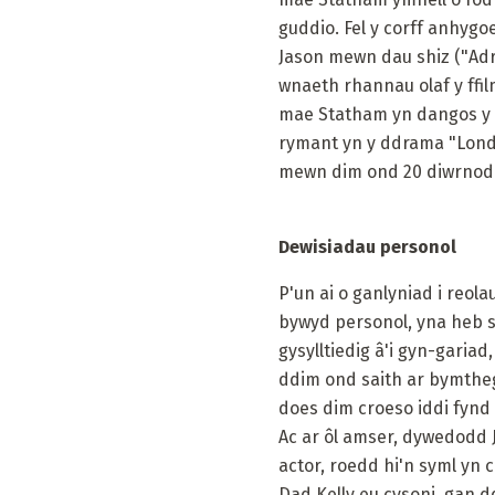
guddio. Fel y corff anhygo
Jason mewn dau shiz ("Adren
wnaeth rhannau olaf y ffil
mae Statham yn dangos y b
rymant yn y ddrama "London"
mewn dim ond 20 diwrnod ac
Dewisiadau personol
P'un ai o ganlyniad i reol
bywyd personol, yna heb s
gysylltiedig â'i gyn-garia
ddim ond saith ar bymtheg
does dim croeso iddi fynd i
Ac ar ôl amser, dywedodd J
actor, roedd hi'n syml yn 
Dad Kelly eu cysoni, gan d