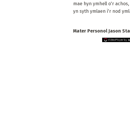
mae hyn ymhell o'r achos,
yn syth ymlaen i'r nod yml
Mater Personol Jason St