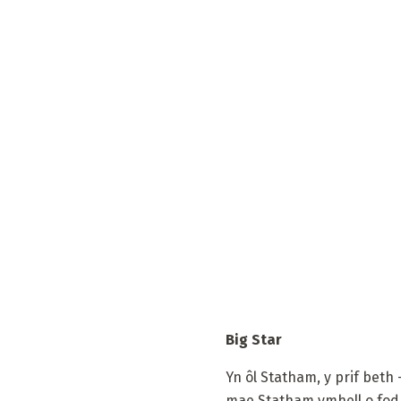
Big Star
Yn ôl Statham, y prif beth 
mae Statham ymhell o fod y