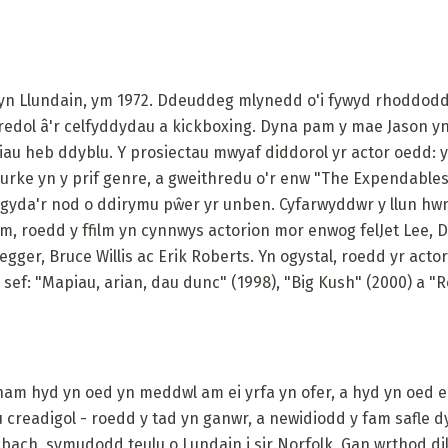
 yn Llundain, ym 1972. Ddeuddeg mlynedd o'i fywyd rhoddodd
redol â'r celfyddydau a kickboxing. Dyna pam y mae Jason yn
miau heb ddyblu. Y prosiectau mwyaf diddorol yr actor oedd: 
urke yn y prif genre, a gweithredu o'r enw "The Expendables"
gyda'r nod o ddirymu pŵer yr unben. Cyfarwyddwr y llun hwn
am, roedd y ffilm yn cynnwys actorion mor enwog felJet Lee,
ger, Bruce Willis ac Erik Roberts. Yn ogystal, roedd yr actor
 sef: "Mapiau, arian, dau dunc" (1998), "Big Kush" (2000) a "R
am hyd yn oed yn meddwl am ei yrfa yn ofer, a hyd yn oed er
 creadigol - roedd y tad yn ganwr, a newidiodd y fam safle 
bach, symudodd teulu o Lundain i sir Norfolk. Gan wrthod dily