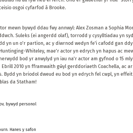
eisio osgoi cyfarfod â Brooke.
 actor mewn bywyd ddau fwy annwyl: Alex Zosman a Sophia M
ddwch. Suleks (ei angerdd olaf), torrodd y cysylltiadau yn s
lydd yn un o'r partïon, ac y diwrnod wedyn fe'i cafodd gan dd
 Huntinging-Whiteley, mae'r actor yn edrych yn hapus ac mew
herwydd bod yr anwylyd yn iau na'r actor am gyfnod o 15 mly
 Ebrill 2010 yn fframwaith gŵyl gerddoriaeth Coachella, ac a
. Bydd yn briodol dweud eu bod yn edrych fel cwpl, yn effeith
blas da Statham!
kov, bywyd personol
urn. Hanes y safon