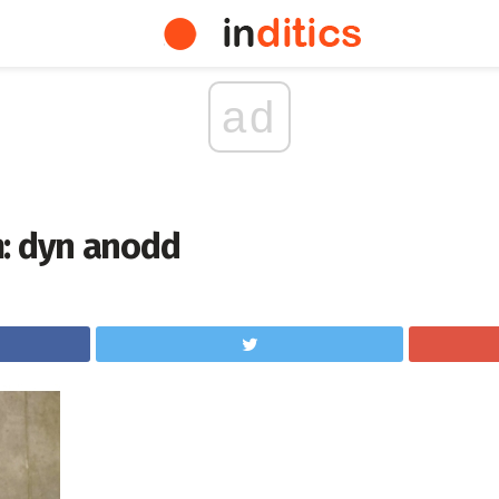
ad
: dyn anodd