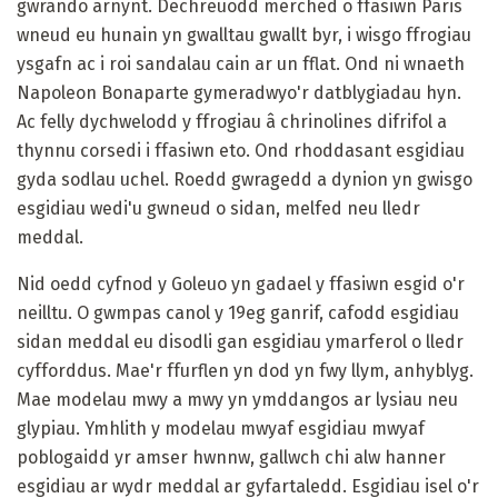
gwrando arnynt. Dechreuodd merched o ffasiwn Paris
wneud eu hunain yn gwalltau gwallt byr, i wisgo ffrogiau
ysgafn ac i roi sandalau cain ar un fflat. Ond ni wnaeth
Napoleon Bonaparte gymeradwyo'r datblygiadau hyn.
Ac felly dychwelodd y ffrogiau â chrinolines difrifol a
thynnu corsedi i ffasiwn eto. Ond rhoddasant esgidiau
gyda sodlau uchel. Roedd gwragedd a dynion yn gwisgo
esgidiau wedi'u gwneud o sidan, melfed neu lledr
meddal.
Nid oedd cyfnod y Goleuo yn gadael y ffasiwn esgid o'r
neilltu. O gwmpas canol y 19eg ganrif, cafodd esgidiau
sidan meddal eu disodli gan esgidiau ymarferol o lledr
cyfforddus. Mae'r ffurflen yn dod yn fwy llym, anhyblyg.
Mae modelau mwy a mwy yn ymddangos ar lysiau neu
glypiau. Ymhlith y modelau mwyaf esgidiau mwyaf
poblogaidd yr amser hwnnw, gallwch chi alw hanner
esgidiau ar wydr meddal ar gyfartaledd. Esgidiau isel o'r