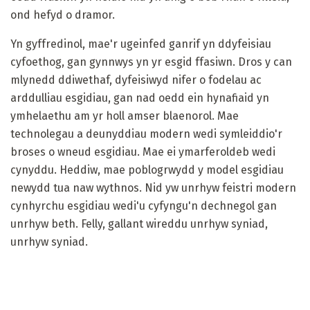
ond hefyd o dramor.
Yn gyffredinol, mae'r ugeinfed ganrif yn ddyfeisiau
cyfoethog, gan gynnwys yn yr esgid ffasiwn. Dros y can
mlynedd ddiwethaf, dyfeisiwyd nifer o fodelau ac
arddulliau esgidiau, gan nad oedd ein hynafiaid yn
ymhelaethu am yr holl amser blaenorol. Mae
technolegau a deunyddiau modern wedi symleiddio'r
broses o wneud esgidiau. Mae ei ymarferoldeb wedi
cynyddu. Heddiw, mae poblogrwydd y model esgidiau
newydd tua naw wythnos. Nid yw unrhyw feistri modern
cynhyrchu esgidiau wedi'u cyfyngu'n dechnegol gan
unrhyw beth. Felly, gallant wireddu unrhyw syniad,
unrhyw syniad.