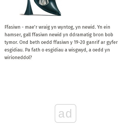
Ffasiwn - mae'r wraig yn wyntog, yn newid. Yn ein
hamser, gall ffasiwn newid yn ddramatig bron bob
tymor. Ond beth oedd ffasiwn y 19-20 ganrif ar gyfer
esgidiau. Pa fath o esgidiau a wisgwyd, a oedd yn
wirioneddol?
ad