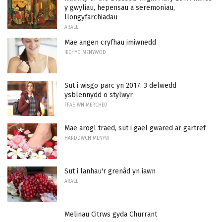
y gwyliau, hepensau a seremonïau,
llongyfarchiadau
ARALL
Mae angen cryfhau imiwnedd
IECHYD MENYWOD
Sut i wisgo parc yn 2017: 3 delwedd
ysblennydd o stylwyr
FFASIWN MERCHED
Mae arogl traed, sut i gael gwared ar gartref
HARDDWCH MENYW
Sut i lanhau'r grenâd yn iawn
ARALL
Melinau Citrws gyda Churrant