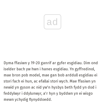
ad
Dyma ffasiwn y 19-20 ganrif ar gyfer esgidiau. Dim ond
iselder bach yw hwn i hanes esgidiau. Yn gyffredinol,
mae bron pob model, mae gan bob arddull esgidiau ei
stori fach ei hun, ac efallai stori wych. Mae ffasiwn yn
newid yn gyson ac nid yw'n hysbys beth fydd yn dod i
feddylwyr i ddylunwyr, a'r hyn y byddwn yn ei wisgo
mewn ychydig flynyddoedd.