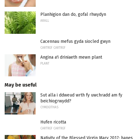
Planhigion dan do, gofal rhwydyn
ARALL
Cacennau mefus gyda siocled gwyn
CARTREF CARTREF
Angina a'i driniaeth mewn plant
PLANT
May be useful
Sut alla i ddweud wrth fy uwchradd am fy
beichiogrwydd?
CYMDEITHAS
Hufen ricotta
CARTREF CARTREF
Nativity of the Blessed Virgin Mary 2017: hanes