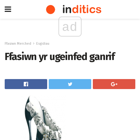
ad
Ffasiwn Merched
Esgidiau
Ffasiwn yr ugeinfed ganrif