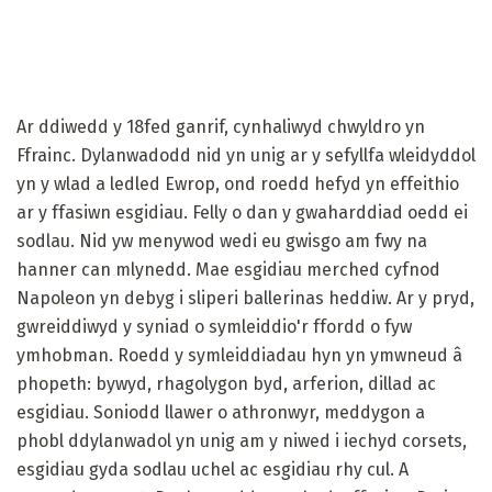
Ar ddiwedd y 18fed ganrif, cynhaliwyd chwyldro yn
Ffrainc. Dylanwadodd nid yn unig ar y sefyllfa wleidyddol
yn y wlad a ledled Ewrop, ond roedd hefyd yn effeithio
ar y ffasiwn esgidiau. Felly o dan y gwaharddiad oedd ei
sodlau. Nid yw menywod wedi eu gwisgo am fwy na
hanner can mlynedd. Mae esgidiau merched cyfnod
Napoleon yn debyg i sliperi ballerinas heddiw. Ar y pryd,
gwreiddiwyd y syniad o symleiddio'r ffordd o fyw
ymhobman. Roedd y symleiddiadau hyn yn ymwneud â
phopeth: bywyd, rhagolygon byd, arferion, dillad ac
esgidiau. Soniodd llawer o athronwyr, meddygon a
phobl ddylanwadol yn unig am y niwed i iechyd corsets,
esgidiau gyda sodlau uchel ac esgidiau rhy cul. A