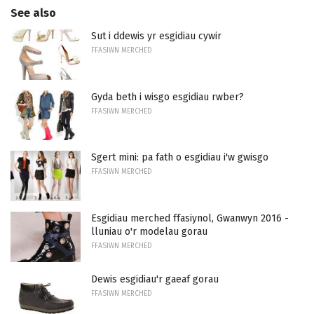
See also
Sut i ddewis yr esgidiau cywir
FFASIWN MERCHED
Gyda beth i wisgo esgidiau rwber?
FFASIWN MERCHED
Sgert mini: pa fath o esgidiau i'w gwisgo
FFASIWN MERCHED
Esgidiau merched ffasiynol, Gwanwyn 2016 -
lluniau o'r modelau gorau
FFASIWN MERCHED
Dewis esgidiau'r gaeaf gorau
FFASIWN MERCHED