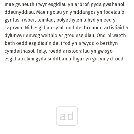
mae gwneuthurwyr esgidiau yn arbrofi gyda gwahanol
ddeunyddiau. Mae'r golau yn ymddangos yn fodelau o
gynfas, rwber, teimlad, polyethylen a hyd yn oed y
caprwm. Nid esgidiau syml, ond dechreuodd artistiaid a
dylunwyr enwog weithio ar greu esgidiau. Ond ni waeth
beth oedd esgidiau'n dal i fod yn arwydd o berthyn
cymdeithasol. Felly, roedd aristocratau yn gwisgo
esgidiau clym gyda suddban a ffigur yn gul yn y droed.
ad