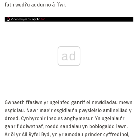
fath wedi'u addurno â ffwr.
ad
Gwnaeth ffasiwn yr ugeinfed ganrif ei newidiadau mewn
esgidiau. Nawr mae'r esgidiau'n pwysleisio amlinelliad y
droed. Cynhyrchir insoles anghymesur. Yn ugeiniau'r
ganrif ddiwethaf, roedd sandalau yn boblogaidd iawn.
Ar ôl yr Ail Ryfel Byd, yn yr amodau prinder cyffredinol,