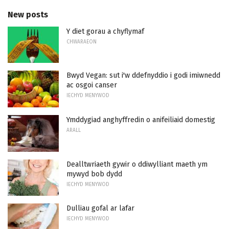
New posts
Y diet gorau a chyflymaf
CHWARAEON
Bwyd Vegan: sut i'w ddefnyddio i godi imiwnedd
ac osgoi canser
IECHYD MENYWOD
Ymddygiad anghyffredin o anifeiliaid domestig
ARALL
Dealltwriaeth gywir o ddiwylliant maeth ym
mywyd bob dydd
IECHYD MENYWOD
Dulliau gofal ar lafar
IECHYD MENYWOD