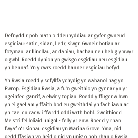
Defnyddir pob math o ddeunyddiau ar gyfer gwneud
esgidiau: satin, sidan, lledr, siwgr. Gwneir botiau ar
fotymau, ar llinellau, ar dapiau, bachau neu heb glymwyr
o gwbl. Roedd dynion yn gwisgo esgidiau neu esgidiau
yn bennaf. Yn y cwrs roedd hanner esgidiau hefyd.
Yn Rwsia roedd y sefyllfa ychydig yn wahanol nag yn
Ewrop. Esgidiau Rwsia, a fu'n gweithio yn gynnar yn yr
ugeinfed ganrif, a elwir y topiau. Roedd y ffugenw hwn
yn ei gael am y ffaith bod eu gweithdai yn fach iawn ac
yn cael eu cadw i ffwrdd oddi wrth bobl. Gweithiodd
Meistri fel loliaid unigol - felly yr enw. Roedd y rhan
fwyaf o'r siopau esgidiau yn Marina Grove. Yma, nid
oedd ffasiwn yn heidio nid yn unig o bob rhan o Rwsia,