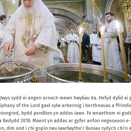
lwys sydd ei angen arnoch mewn hwyliau da. Hefyd dylid ei g
Epiphany of the Lord gael sylw arbennig i berthnasau a ffrindi
Uniongred, bydd penillion yn addas iawn. Fe wnaethom ni god
da Bedydd 2018. Maent yn addas ar gyfer anfon negeseuon e
, dim ond i chi gopïo neu lawrlwytho'r lluniau rydych chi'n 