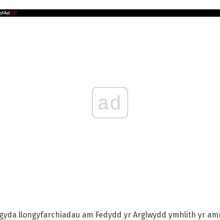
ad
yd gyda llongyfarchiadau am Fedydd yr Arglwydd ymhlith yr 