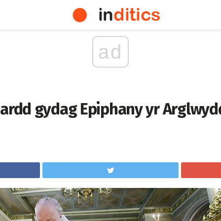
ad
hardd gydag Epiphany yr Arglwydd