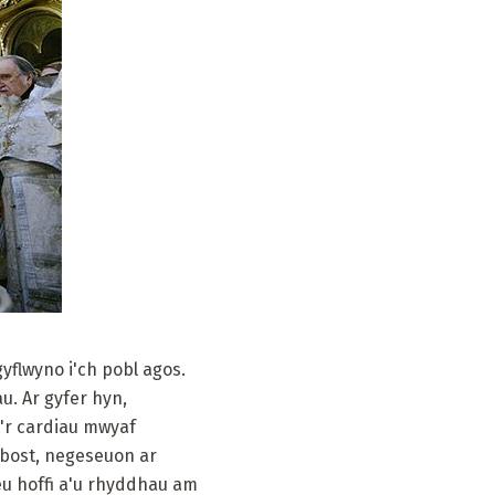
yflwyno i'ch pobl agos.
au. Ar gyfer hyn,
i'r cardiau mwyaf
-bost, negeseuon ar
eu hoffi a'u rhyddhau am