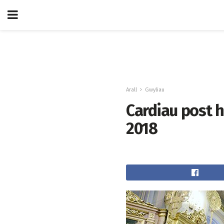
Arall
Gwyliau
Cardiau post 
2018