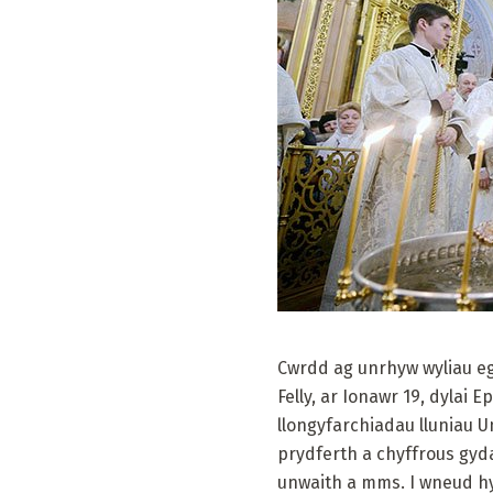
Cwrdd ag unrhyw wyliau eg
Felly, ar Ionawr 19, dylai 
llongyfarchiadau lluniau 
prydferth a chyffrous gy
unwaith a mms. I wneud hyn