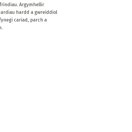
rindiau. Argymhellir
 cardiau hardd a gwreiddiol
fynegi cariad, parch a
h.