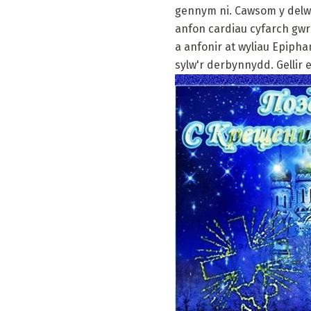
gennym ni. Cawsom y delwe
anfon cardiau cyfarch gwre
a anfonir at wyliau Epipha
sylw'r derbynnydd. Gellir 