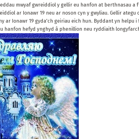
ddau mwyaf gwreiddiol y gellir eu hanfon at berthnasau a ff
iddiol ar Ionawr 19 neu ar noson cyn y gwyliau. Gellir ategu
ny ar Ionawr 19 gyda'ch geiriau eich hun. Byddant yn helpu i 
eu hanfon hefyd ynghyd â phenillion neu ryddiaith longyfarc