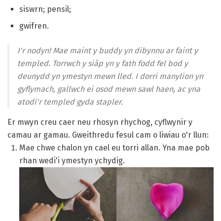
siswrn; pensil;
gwifren.
I'r nodyn! Mae maint y buddy yn dibynnu ar faint y
templed. Torrwch y siâp yn y fath fodd fel bod y
deunydd yn ymestyn mewn lled. I dorri manylion yn
gyflymach, gallwch ei osod mewn sawl haen, ac yna
atodi'r templed gyda stapler.
Er mwyn creu caer neu rhosyn rhychog, cyflwynir y
camau ar gamau. Gweithredu fesul cam o liwiau o'r llun:
Mae chwe chalon yn cael eu torri allan. Yna mae pob
rhan wedi'i ymestyn ychydig.