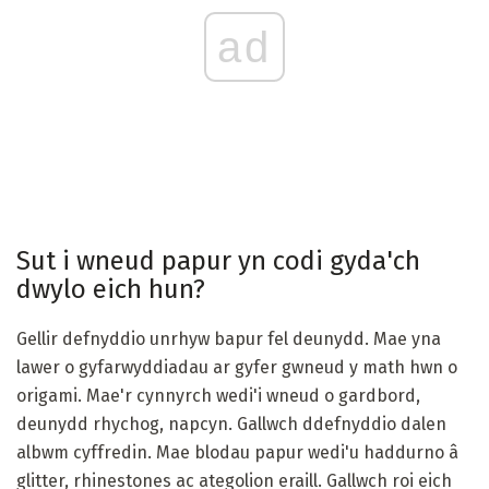
ad
Sut i wneud papur yn codi gyda'ch
dwylo eich hun?
Gellir defnyddio unrhyw bapur fel deunydd. Mae yna
lawer o gyfarwyddiadau ar gyfer gwneud y math hwn o
origami. Mae'r cynnyrch wedi'i wneud o gardbord,
deunydd rhychog, napcyn. Gallwch ddefnyddio dalen
albwm cyffredin. Mae blodau papur wedi'u haddurno â
glitter, rhinestones ac ategolion eraill. Gallwch roi eich