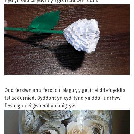
Hyd yn oed os ydynt yn grefftau cyffredin.
Ond fersiwn anarferol o'r blagur, y gellir ei ddefnyddio
fel addurniad. Byddant yn cyd-fynd yn dda i unrhyw
fewn, gan ei gwneud yn unigryw.