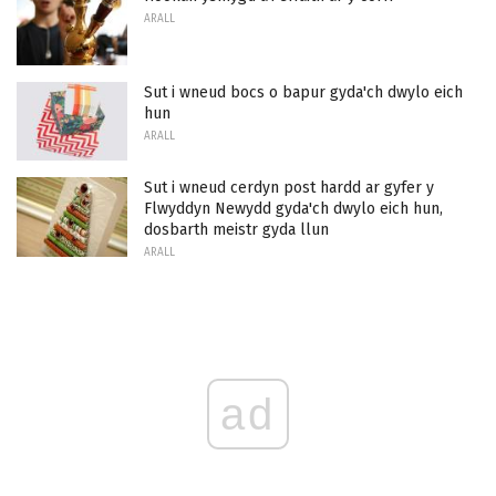
ARALL
Sut i wneud bocs o bapur gyda'ch dwylo eich
hun
ARALL
Sut i wneud cerdyn post hardd ar gyfer y
Flwyddyn Newydd gyda'ch dwylo eich hun,
dosbarth meistr gyda llun
ARALL
ad