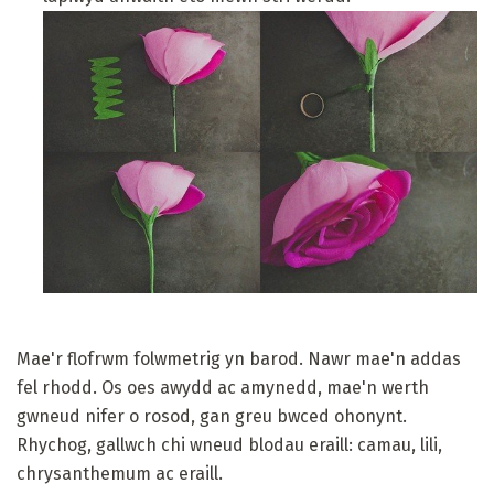
Mae'r flofrwm folwmetrig yn barod. Nawr mae'n addas
fel rhodd. Os oes awydd ac amynedd, mae'n werth
gwneud nifer o rosod, gan greu bwced ohonynt.
Rhychog, gallwch chi wneud blodau eraill: camau, lili,
chrysanthemum ac eraill.