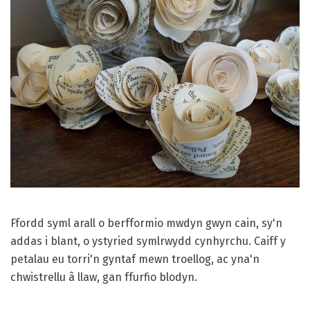
Ffordd syml arall o berfformio mwdyn gwyn cain, sy'n
addas i blant, o ystyried symlrwydd cynhyrchu. Caiff y
petalau eu torri'n gyntaf mewn troellog, ac yna'n
chwistrellu â llaw, gan ffurfio blodyn.