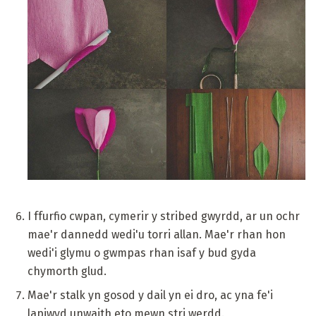
I ffurfio cwpan, cymerir y stribed gwyrdd, ar un ochr
mae'r dannedd wedi'u torri allan. Mae'r rhan hon
wedi'i glymu o gwmpas rhan isaf y bud gyda
chymorth glud.
Mae'r stalk yn gosod y dail yn ei dro, ac yna fe'i
lapiwyd unwaith eto mewn stri werdd.