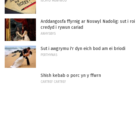
IECHYD MENYWOD
Arddangosfa ffyrnig ar Noswyl Nadolig: sut i roi
credyd i rywun cariad
ANHYSBYS
Sut i awgrymu i'r dyn eich bod am ei briodi
PERTHYNAS
Shish kebab o porc yn y ffwrn
CARTREF CARTREF