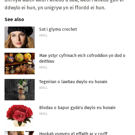
ddwylo ei hun, yn unigryw yn ei ffordd ei hun.
See also
Sut i glymu crochet
ARALL
Mae ystyr cyfrinach eich cofroddion yn dod o
deithiau
ARALL
Tegeirian o lawtiau dwylo eu hunain
ARALL
Blodau o bapur gyda'u dwylo eu hunain
ARALL
Hookah ysmygu a'i effaith ar y corff