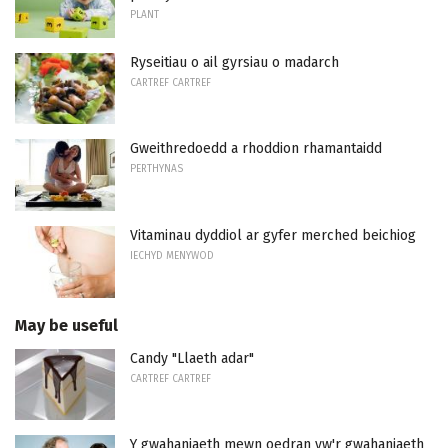
PLANT
Ryseitiau o ail gyrsiau o madarch
CARTREF CARTREF
Gweithredoedd a rhoddion rhamantaidd
PERTHYNAS
Vitaminau dyddiol ar gyfer merched beichiog
IECHYD MENYWOD
May be useful
Candy "Llaeth adar"
CARTREF CARTREF
Y gwahaniaeth mewn oedran yw'r gwahaniaeth