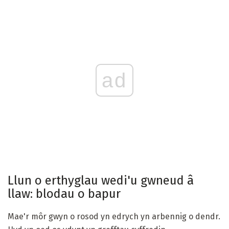
ad
Llun o erthyglau wedi'u gwneud â
llaw: blodau o bapur
Mae'r môr gwyn o rosod yn edrych yn arbennig o dendr.