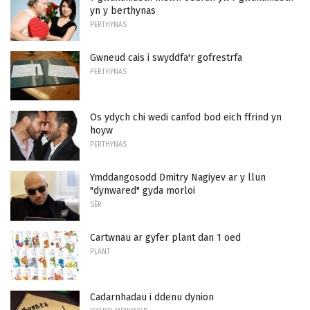
yn y berthynas
PERTHYNAS
Gwneud cais i swyddfa'r gofrestrfa
PERTHYNAS
Os ydych chi wedi canfod bod eich ffrind yn
hoyw
PERTHYNAS
Ymddangosodd Dmitry Nagiyev ar y llun
"dynwared" gyda morloi
SÊR
Cartwnau ar gyfer plant dan 1 oed
PLANT
Cadarnhadau i ddenu dynion