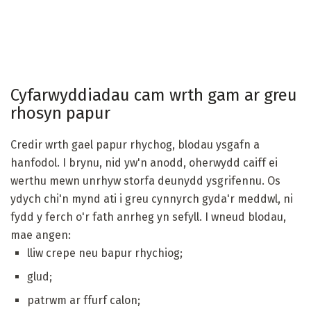
Cyfarwyddiadau cam wrth gam ar greu
rhosyn papur
Credir wrth gael papur rhychog, blodau ysgafn a
hanfodol. I brynu, nid yw'n anodd, oherwydd caiff ei
werthu mewn unrhyw storfa deunydd ysgrifennu. Os
ydych chi'n mynd ati i greu cynnyrch gyda'r meddwl, ni
fydd y ferch o'r fath anrheg yn sefyll. I wneud blodau,
mae angen:
lliw crepe neu bapur rhychiog;
glud;
patrwm ar ffurf calon;