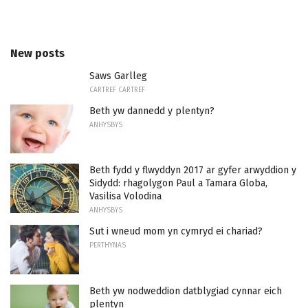
New posts
Saws Garlleg
CARTREF CARTREF
Beth yw dannedd y plentyn?
ANHYSBYS
Beth fydd y flwyddyn 2017 ar gyfer arwyddion y
Sidydd: rhagolygon Paul a Tamara Globa,
Vasilisa Volodina
ANHYSBYS
Sut i wneud mom yn cymryd ei chariad?
PERTHYNAS
Beth yw nodweddion datblygiad cynnar eich
plentyn