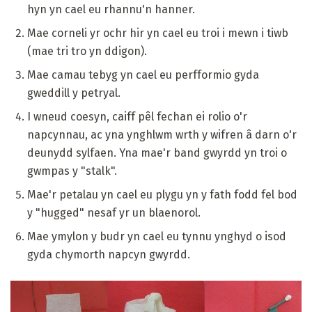
hyn yn cael eu rhannu'n hanner.
Mae corneli yr ochr hir yn cael eu troi i mewn i tiwb
(mae tri tro yn ddigon).
Mae camau tebyg yn cael eu perfformio gyda
gweddill y petryal.
I wneud coesyn, caiff pêl fechan ei rolio o'r
napcynnau, ac yna ynghlwm wrth y wifren â darn o'r
deunydd sylfaen. Yna mae'r band gwyrdd yn troi o
gwmpas y "stalk".
Mae'r petalau yn cael eu plygu yn y fath fodd fel bod
y "hugged" nesaf yr un blaenorol.
Mae ymylon y budr yn cael eu tynnu ynghyd o isod
gyda chymorth napcyn gwyrdd.