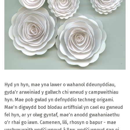
Hyd yn hyn, mae yna lawer o wahanol ddeunyddiau,
gyda'r arweiniad y gallwch chi wneud y campweithiau
hyn. Mae pob gwlad yn defnyddio techneg origami.
Mae'n digwydd bod blodau artiffisial yn cael eu gwneud
fel hyn, ar yr olwg gyntaf, mae'n anodd gwahaniaethu
o'r rhai go iawn. Camenen, lili, rhosyn o bapur - mae
unrhyw waith wedi'i wneud â llaw, wedi'i wneud gan ei