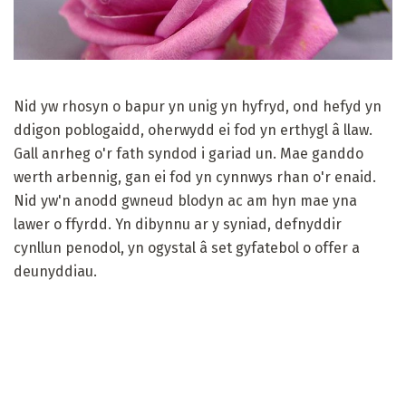
Nid yw rhosyn o bapur yn unig yn hyfryd, ond hefyd yn
ddigon poblogaidd, oherwydd ei fod yn erthygl â llaw.
Gall anrheg o'r fath syndod i gariad un. Mae ganddo
werth arbennig, gan ei fod yn cynnwys rhan o'r enaid.
Nid yw'n anodd gwneud blodyn ac am hyn mae yna
lawer o ffyrdd. Yn dibynnu ar y syniad, defnyddir
cynllun penodol, yn ogystal â set gyfatebol o offer a
deunyddiau.