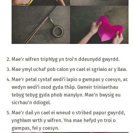
Mae'r wifren triphlyg yn troi'n ddeunydd gwyrdd.
Mae ymyl uchaf pob calon yn cael ei sgriwio ar y llaw.
Mae'r petal cyntaf wedi'i lapio o gwmpas y coesyn, ac
wedyn wedi'i osod gyda thâp. Gwneir triniaethau
tebyg tebyg gyda phob manylyn. Mae'n bwysig eu
sicrhau'n ddiogel.
Mae'r dail yn cael ei wneud o stribed papur gwyrdd,
ynghlwm wrth y wifren. Yna mae hefyd yn troi o
gwmpas, fel y coesyn.