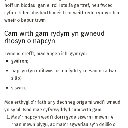
hoff un blodau, gan ei roi i stalfa gartref, neu fwced
cyfan. Fideo: dosbarth meistr ar weithredu cynnyrch a
wneir o bapur trwm
Cam wrth gam rydym yn gwneud
rhosyn o napcyn
I wneud crefft, mae angen ichi gymryd:
gwifren;
napcyn (yn ddibwys, os na fydd y coesau'n cadw'r
siâp);
siswrn.
Mae erthygl o'r fath ar y dechneg origami wedi'i wneud
yn syml. Isod mae cyfarwyddyd cam wrth gam:
Mae'r napcyn wedi'i dorri gyda siswrn i mewn i 4
rhan mewn plygu, ac mae'r sgwariau sy'n deillio o