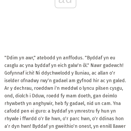
"Ddim yn awr," atebodd yn anffodus. "Byddaf yn eu
casglu ac yna byddaf yn eich galw'n ôl." Nawr gadewch!
Gofynnaf ichi! Ni ddychwelodd y lluniau, ac allan o'r
iselder ofnadwy rwy'n gadael am gyfnod hir ac yn galed.
Ar y dechrau, roeddwn i'n meddwl o lyncu pilsen cysgu,
ond, diolch i Dduw, roedd fy mam doeth, gan deimlo
rhywbeth yn anghywir, heb fy gadael, nid un cam. Yna
cafodd pen ei guro: a byddaf yn ymrestru fy hun yn
rhywle i ffwrdd o'r lle hwn, o'r parc hwn, o'r ddinas hon
a'r dyn hwn! Byddaf yn gweithio'n onest, yn ennill llawer