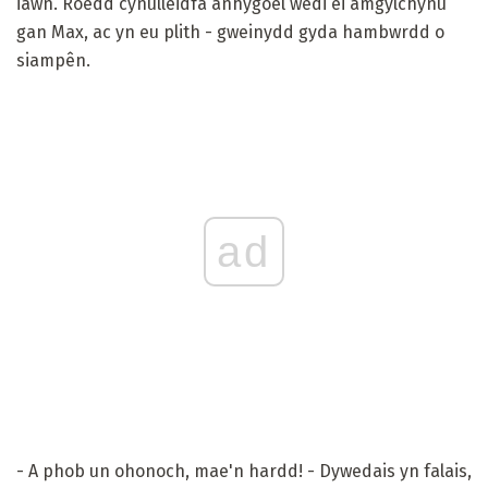
iawn. Roedd cynulleidfa anhygoel wedi ei amgylchynu
gan Max, ac yn eu plith - gweinydd gyda hambwrdd o
siampên.
ad
- A phob un ohonoch, mae'n hardd! - Dywedais yn falais,