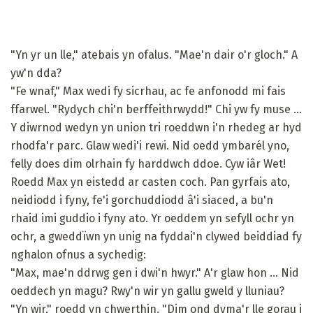
"Yn yr un lle," atebais yn ofalus. "Mae'n dair o'r gloch." A
yw'n dda?
"Fe wnaf," Max wedi fy sicrhau, ac fe anfonodd mi fais
ffarwel. "Rydych chi'n berffeithrwydd!" Chi yw fy muse ...
Y diwrnod wedyn yn union tri roeddwn i'n rhedeg ar hyd
rhodfa'r parc. Glaw wedi'i rewi. Nid oedd ymbarél yno,
felly does dim olrhain fy harddwch ddoe. Cyw iâr Wet!
Roedd Max yn eistedd ar casten coch. Pan gyrfais ato,
neidiodd i fyny, fe'i gorchuddiodd â'i siaced, a bu'n
rhaid imi guddio i fyny ato. Yr oeddem yn sefyll ochr yn
ochr, a gweddïwn yn unig na fyddai'n clywed beiddiad fy
nghalon ofnus a sychedig:
"Max, mae'n ddrwg gen i dwi'n hwyr." A'r glaw hon ... Nid
oeddech yn magu? Rwy'n wir yn gallu gweld y lluniau?
"Yn wir," roedd yn chwerthin. "Dim ond dyma'r lle gorau i