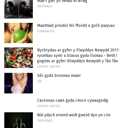
Mae'r gŵr yn newid ei wraig
PERTHYNAS
Maethiad priodol fel ffordd o golli pwysau
CHWARAEON
Byrbrydau ar gyfer y Flwyddyn Newydd 2017:
ryseitiau syml a blasus gyda lluniau - Beth i
goginio ar gyfer Blwyddyn Newydd y Tân Tân
CARTREF CARTREF
Sêr gyda bronnau mawr
SÊR
Cacennau caws gyda choco cywasgedig
CARTREF CARTREF
Nid ydych erioed wedi gweld dyn yn crio
PERTHYNAS