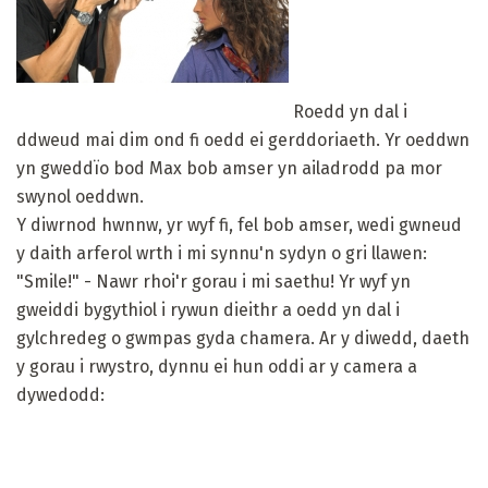
Roedd yn dal i
ddweud mai dim ond fi oedd ei gerddoriaeth. Yr oeddwn
yn gweddïo bod Max bob amser yn ailadrodd pa mor
swynol oeddwn.
Y diwrnod hwnnw, yr wyf fi, fel bob amser, wedi gwneud
y daith arferol wrth i mi synnu'n sydyn o gri llawen:
"Smile!" - Nawr rhoi'r gorau i mi saethu! Yr wyf yn
gweiddi bygythiol i rywun dieithr a oedd yn dal i
gylchredeg o gwmpas gyda chamera. Ar y diwedd, daeth
y gorau i rwystro, dynnu ei hun oddi ar y camera a
dywedodd: