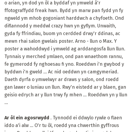
o arian, yn dod yn ôl a byddaf yn ymweld â'r
ffotograffydd freak hwn. Bydd yn marw pan fydd yn fy
ngweld ym mhob gogoniant harddwch a chyfoeth. Ond
diflannodd y meddwl crazy hwn yn gyflym. Unwaith,
gyda fy ffrindiau, buom yn cerdded drwy'r ddinas, ac
mewn rhai salon gwelais poster. Arno - llun o Max. Y
poster a wahoddwyd i ymweld ag arddangosfa llun llun.
Tynnais y merched ymlaen, ond pan wnaethom rannu,
fe gymerodd fy nghoesau fi yno. Roeddwn i'n gwybod y
byddwn i'n gweld ... Ac nid oeddwn yn camgymeriad.
Daeth dyrfa o ymwelwyr ar draws y salon, ond roedd
gan lawer o luniau un llun. Rwy'n eistedd ar y blaen, gan
geisio edrych ar y llun trwy fy mhen ... Roeddwn yn y llun
...
Ar ôl ein agosrwydd
. Tynnodd ei ddwylo rywle o flaen
iddo a'i alw ... O'r tu ôl, roedd yna chwerthin gyffrous