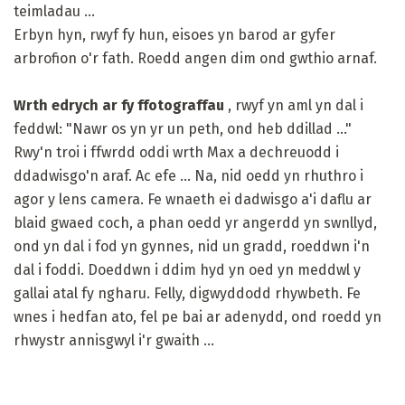
teimladau ...
Erbyn hyn, rwyf fy hun, eisoes yn barod ar gyfer
arbrofion o'r fath. Roedd angen dim ond gwthio arnaf.
Wrth edrych ar fy ffotograffau
, rwyf yn aml yn dal i
feddwl: "Nawr os yn yr un peth, ond heb ddillad ..."
Rwy'n troi i ffwrdd oddi wrth Max a dechreuodd i
ddadwisgo'n araf. Ac efe ... Na, nid oedd yn rhuthro i
agor y lens camera. Fe wnaeth ei dadwisgo a'i daflu ar
blaid gwaed coch, a phan oedd yr angerdd yn swnllyd,
ond yn dal i fod yn gynnes, nid un gradd, roeddwn i'n
dal i foddi. Doeddwn i ddim hyd yn oed yn meddwl y
gallai atal fy ngharu. Felly, digwyddodd rhywbeth. Fe
wnes i hedfan ato, fel pe bai ar adenydd, ond roedd yn
rhwystr annisgwyl i'r gwaith ...