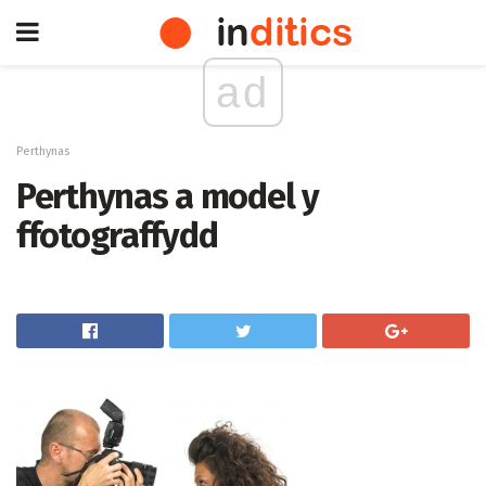
ad
Perthynas
Perthynas a model y
ffotograffydd