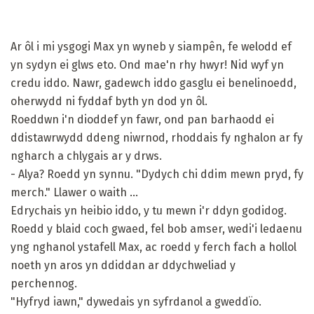
Ar ôl i mi ysgogi Max yn wyneb y siampên, fe welodd ef
yn sydyn ei glws eto. Ond mae'n rhy hwyr! Nid wyf yn
credu iddo. Nawr, gadewch iddo gasglu ei benelinoedd,
oherwydd ni fyddaf byth yn dod yn ôl.
Roeddwn i'n dioddef yn fawr, ond pan barhaodd ei
ddistawrwydd ddeng niwrnod, rhoddais fy nghalon ar fy
ngharch a chlygais ar y drws.
- Alya? Roedd yn synnu. "Dydych chi ddim mewn pryd, fy
merch." Llawer o waith ...
Edrychais yn heibio iddo, y tu mewn i'r ddyn godidog.
Roedd y blaid coch gwaed, fel bob amser, wedi'i ledaenu
yng nghanol ystafell Max, ac roedd y ferch fach a hollol
noeth yn aros yn ddiddan ar ddychweliad y
perchennog.
"Hyfryd iawn," dywedais yn syfrdanol a gweddïo.