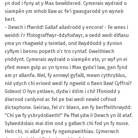
yn dod i fyny at y Max bewildered. Cymerais wydraid o
siampên ym mhob llaw ac fe'i gwasgarodd yn wyneb
bert.
- Dewch i ffwrdd! Gallaf ailadrodd y encore! - Fe wnes i
weiddi i'r ffotograffwyr-ddyfodwyr, a oedd wedi diflasu
yma yn rhagweld y teimlad, ond llwyddodd y dynion
cyflym i bennu popeth o'r tro cyntaf. Gweithiwch
ynddynt. Cymerais wydraid o siampên eto, yr wyf yn ei
yfed mewn gulp ac yn tynnu i Max gyda'i law, gan fynd
am yr allanfa. Wel, fy annwyl gyfaill, mewn cythryblus,
nid ydych chi erioed wedi fy ngweld o flaen llaw! Cyffroi?
Goleuo! O hyn ymlaen, dydw i ddim i chi! Ffoniodd y
diwrnod canlynol ac fel pe bai wedi newid cofnod
dictaphone. Geiriau, fel o'r blaen, am fy berffeithrwydd:
"Chi yw fy ysbrydoliaeth!" Pa ffwl ydw i! Dewch yn ôl ataf.
Sylweddolais mai dim ond y gallwch chi fod yn fy muse.
Heb chi, ni allaf greu fy ngampweithiau. Cymerwch