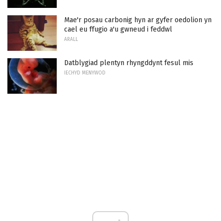
Mae'r posau carbonig hyn ar gyfer oedolion yn
cael eu ffugio a'u gwneud i feddwl
ARALL
Datblygiad plentyn rhyngddynt fesul mis
IECHYD MENYWOD