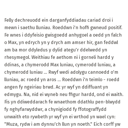
Felly dechreuodd ein darganfyddiadau cariad droi i
mewn i saethu lluniau. Roeddwn i'n hoffi gwneud positif.
Fe wnes i ddyfeisio gwisgoedd anhygoel a oedd yn falch
o Max, yn edrych yn y drych am amser hir, gan feddwl
am ba mor ddyledus y dylid ategu'r ddelwedd yn
rhesymegol. Weithiau fe aethom ni i gorneli hardd y
ddinas, a chymerodd Max luniau, cymerodd luniau, a
chymerodd luniau ... Rwyf wedi adolygu cannoedd o'm
lluniau, ac roedd yn aros ... Roeddwn i'n teimlo - roedd
angen fy ngeiriau brwd. Ac yr wyf yn ddiffuant yn
edmygu. Na, nid ei wyneb neu ffigur hardd, ond ei waith.
Fis yn ddiweddarach fe wnaethom ddathlu pen-blwydd
fy nghyfarwyddwr, a chynigiodd fy ffotograffydd
unwaith eto rywbeth yr wyf yn ei wrthod yn wael cyn:
"Muza, rydw i am dynnu'ch llun yn noeth." Eich corff yw