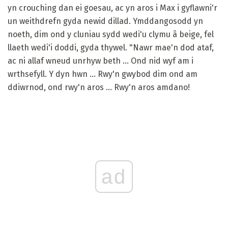
yn crouching dan ei goesau, ac yn aros i Max i gyflawni'r
un weithdrefn gyda newid dillad. Ymddangosodd yn
noeth, dim ond y cluniau sydd wedi'u clymu â beige, fel
llaeth wedi'i doddi, gyda thywel. "Nawr mae'n dod ataf,
ac ni allaf wneud unrhyw beth ... Ond nid wyf am i
wrthsefyll. Y dyn hwn ... Rwy'n gwybod dim ond am
ddiwrnod, ond rwy'n aros ... Rwy'n aros amdano!
ad