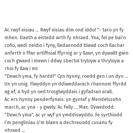
Ac rwyf eisiau ... Rwyf eisiau dim ond iddo! "- taro yn fy
mhen. Daeth a eistedd wrth fy nhraed. Yna, fel pe bai'n
cofio, wedi neidio i fyny, lledaenodd blawd coch llachar
anferth o ffwr artiffisial ffyrnig ar y llawr, yn dywallt gwin
coch gwaed i mewn i ddwy sbectol tryloyw a thryloyw a
rhoi fy llaw i mi:
"Dewch yma, fy hardd!" Cyn hynny, roedd gen i un dyn ...
Un yn unig. Flwyddyn yn ddiweddarach rhannom ffyrdd
ag ef, a hyd yn oed trosglwyddais i gyfadran arall.
Ac ers hynny penderfynais: yn gyntaf y Mendelssohn
march, ac yna - y gwely. Ac felly ... Max. Dywedodd:
"Dewch yma", ac yr wyf yn ymddiswyddo. Fe syrthiodd
i'm pengliniau o'm blaen a dechreuodd cusanu fy
nhraed ...