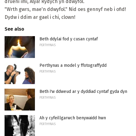
drueni imi, Alya! Rydych yn ddwyfol.
"Wrth gwrs, mae'n ddwyfol." Nid oes gennyf neb i ofid!
Dydw i ddim ar gael i chi, clown!
See also
Beth ddylai fod y cusan cyntaf
PERTHYNAS
Perthynas a model y ffotograffydd
PERTHYNAS
Beth i'w ddweud ar y dyddiad cyntaf gyda dyn
PERTHYNAS
Ah y cyfeillgarwch benywaidd hwn
PERTHYNAS