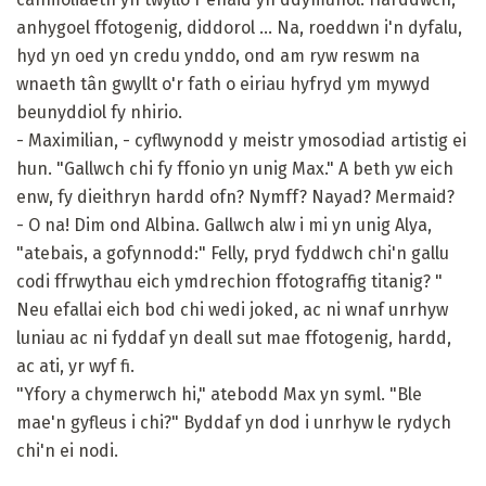
anhygoel ffotogenig, diddorol ... Na, roeddwn i'n dyfalu,
hyd yn oed yn credu ynddo, ond am ryw reswm na
wnaeth tân gwyllt o'r fath o eiriau hyfryd ym mywyd
beunyddiol fy nhirio.
- Maximilian, - cyflwynodd y meistr ymosodiad artistig ei
hun. "Gallwch chi fy ffonio yn unig Max." A beth yw eich
enw, fy dieithryn hardd ofn? Nymff? Nayad? Mermaid?
- O na! Dim ond Albina. Gallwch alw i mi yn unig Alya,
"atebais, a gofynnodd:" Felly, pryd fyddwch chi'n gallu
codi ffrwythau eich ymdrechion ffotograffig titanig? "
Neu efallai eich bod chi wedi joked, ac ni wnaf unrhyw
luniau ac ni fyddaf yn deall sut mae ffotogenig, hardd,
ac ati, yr wyf fi.
"Yfory a chymerwch hi," atebodd Max yn syml. "Ble
mae'n gyfleus i chi?" Byddaf yn dod i unrhyw le rydych
chi'n ei nodi.