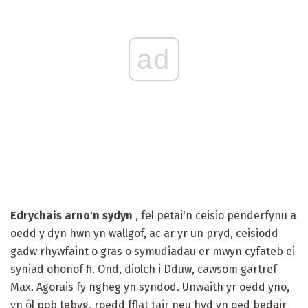
ad
Edrychais arno'n sydyn
, fel petai'n ceisio penderfynu a
oedd y dyn hwn yn wallgof, ac ar yr un pryd, ceisiodd
gadw rhywfaint o gras o symudiadau er mwyn cyfateb ei
syniad ohonof fi. Ond, diolch i Dduw, cawsom gartref
Max. Agorais fy ngheg yn syndod. Unwaith yr oedd yno,
yn ôl pob tebyg, roedd fflat tair neu hyd yn oed bedair