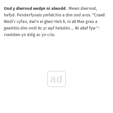
Ond y diwrnod wedyn ni alwodd
. Mewn diwrnod,
hefyd. Penderfynais ymfalchïo a dim ond aros. "Crawl!
Wedi'r cyfan, dwi'n ei glws! Heb fi, ni all Max greu a
gweithio dim ond! Ac yr wyf hebddo ... Ni allaf fyw "-
roeddwn yn ddig ac yn crio.
ad