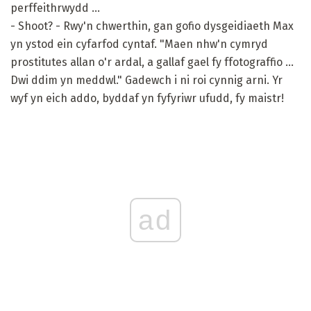
perffeithrwydd ...
- Shoot? - Rwy'n chwerthin, gan gofio dysgeidiaeth Max
yn ystod ein cyfarfod cyntaf. "Maen nhw'n cymryd
prostitutes allan o'r ardal, a gallaf gael fy ffotograffio ...
Dwi ddim yn meddwl." Gadewch i ni roi cynnig arni. Yr
wyf yn eich addo, byddaf yn fyfyriwr ufudd, fy maistr!
ad