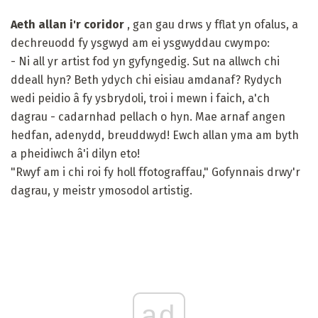
Aeth allan i'r coridor
, gan gau drws y fflat yn ofalus, a
dechreuodd fy ysgwyd am ei ysgwyddau cwympo:
- Ni all yr artist fod yn gyfyngedig. Sut na allwch chi
ddeall hyn? Beth ydych chi eisiau amdanaf? Rydych
wedi peidio â fy ysbrydoli, troi i mewn i faich, a'ch
dagrau - cadarnhad pellach o hyn. Mae arnaf angen
hedfan, adenydd, breuddwyd! Ewch allan yma am byth
a pheidiwch â'i dilyn eto!
"Rwyf am i chi roi fy holl ffotograffau," Gofynnais drwy'r
dagrau, y meistr ymosodol artistig.
ad