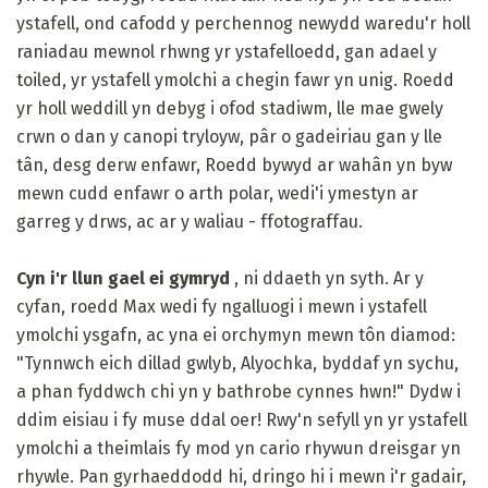
ystafell, ond cafodd y perchennog newydd waredu'r holl
raniadau mewnol rhwng yr ystafelloedd, gan adael y
toiled, yr ystafell ymolchi a chegin fawr yn unig. Roedd
yr holl weddill yn debyg i ofod stadiwm, lle mae gwely
crwn o dan y canopi tryloyw, pâr o gadeiriau gan y lle
tân, desg derw enfawr, Roedd bywyd ar wahân yn byw
mewn cudd enfawr o arth polar, wedi'i ymestyn ar
garreg y drws, ac ar y waliau - ffotograffau.
Cyn i'r llun gael ei gymryd
, ni ddaeth yn syth. Ar y
cyfan, roedd Max wedi fy ngalluogi i mewn i ystafell
ymolchi ysgafn, ac yna ei orchymyn mewn tôn diamod:
"Tynnwch eich dillad gwlyb, Alyochka, byddaf yn sychu,
a phan fyddwch chi yn y bathrobe cynnes hwn!" Dydw i
ddim eisiau i fy muse ddal oer! Rwy'n sefyll yn yr ystafell
ymolchi a theimlais fy mod yn cario rhywun dreisgar yn
rhywle. Pan gyrhaeddodd hi, dringo hi i mewn i'r gadair,