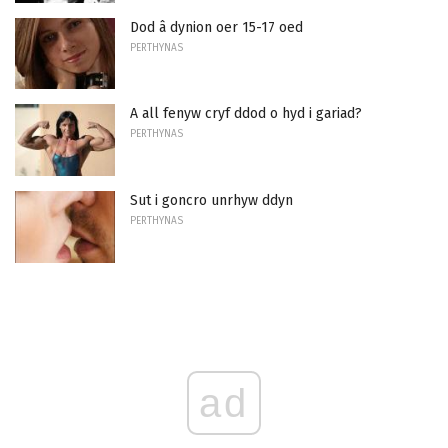
Dod â dynion oer 15-17 oed
PERTHYNAS
A all fenyw cryf ddod o hyd i gariad?
PERTHYNAS
Sut i goncro unrhyw ddyn
PERTHYNAS
ad