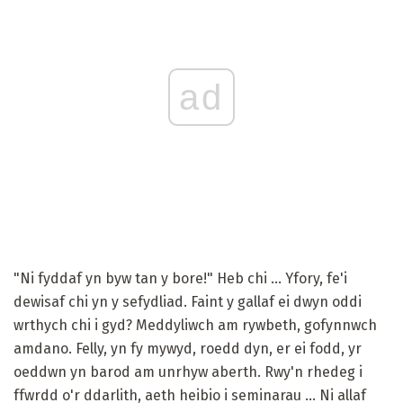
ad
"Ni fyddaf yn byw tan y bore!" Heb chi ... Yfory, fe'i
dewisaf chi yn y sefydliad. Faint y gallaf ei dwyn oddi
wrthych chi i gyd? Meddyliwch am rywbeth, gofynnwch
amdano. Felly, yn fy mywyd, roedd dyn, er ei fodd, yr
oeddwn yn barod am unrhyw aberth. Rwy'n rhedeg i
ffwrdd o'r ddarlith, aeth heibio i seminarau ... Ni allaf