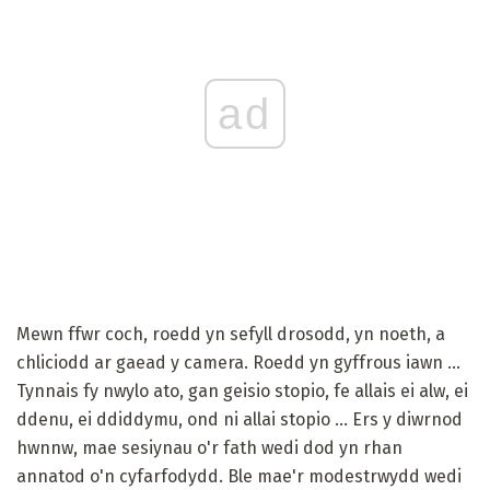
ad
Mewn ffwr coch, roedd yn sefyll drosodd, yn noeth, a
chliciodd ar gaead y camera. Roedd yn gyffrous iawn ...
Tynnais fy nwylo ato, gan geisio stopio, fe allais ei alw, ei
ddenu, ei ddiddymu, ond ni allai stopio ... Ers y diwrnod
hwnnw, mae sesiynau o'r fath wedi dod yn rhan
annatod o'n cyfarfodydd. Ble mae'r modestrwydd wedi