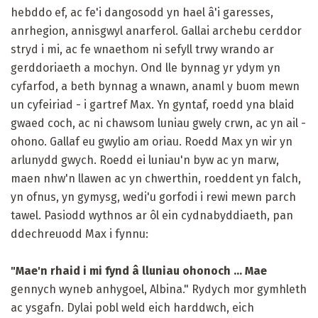
hebddo ef, ac fe'i dangosodd yn hael â'i garesses,
anrhegion, annisgwyl anarferol. Gallai archebu cerddor
stryd i mi, ac fe wnaethom ni sefyll trwy wrando ar
gerddoriaeth a mochyn. Ond lle bynnag yr ydym yn
cyfarfod, a beth bynnag a wnawn, anaml y buom mewn
un cyfeiriad - i gartref Max. Yn gyntaf, roedd yna blaid
gwaed coch, ac ni chawsom luniau gwely crwn, ac yn ail -
ohono. Gallaf eu gwylio am oriau. Roedd Max yn wir yn
arlunydd gwych. Roedd ei luniau'n byw ac yn marw,
maen nhw'n llawen ac yn chwerthin, roeddent yn falch,
yn ofnus, yn gymysg, wedi'u gorfodi i rewi mewn parch
tawel. Pasiodd wythnos ar ôl ein cydnabyddiaeth, pan
ddechreuodd Max i fynnu:
"Mae'n rhaid i mi fynd â lluniau ohonoch ... Mae
gennych wyneb anhygoel, Albina." Rydych mor gymhleth
ac ysgafn. Dylai pobl weld eich harddwch, eich