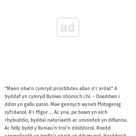
ad
"Maen nhw'n cymryd prostitutes allan o'r ardal." A
byddaf yn cymryd lluniau ohonoch chi. - Doeddwn i
ddim yn gallu pasio. Mae gennych wyneb ffotogenig
syfrdanol. A'r ffigur ... Ac yna, pe bawn yn eich
rhybuddio, byddai naturiaeth ac uniondeb yn diflannu.
Ac felly bydd y lluniau'n troi'n ddiddorol. Roedd
canmoliaeth yn twyllo'r enaid yn ddymunol. Harddwch,