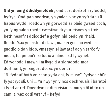
Nid yn unig ddiddymoldeb
, ond cerddoriaeth ryfeddol,
hyfryd. Ond pan oeddwn, yn ymlacio ac yn syfrdanu â
hapusrwydd, roeddwn yn gorwedd ar blaid gwaed coch,
yn fy nghalon roedd cwestiwn drysur eisoes yn troi:
beth nesaf? I ddioddef a gofyn nid oedd yn rhaid.
Roedd Max yn eistedd i lawr, mae ei goesau wedi ei
guddio o dan iddo, ymestyn ei law ataf ac yn strôc fy
moch, fel pe bai'n astudio amlinelliad fy wyneb.
Edrychodd i mewn i'm llygaid a siaradodd mor
ddiffuant, yn angerddol ac yn dendr:
"Ni fyddaf byth yn rhan gyda chi, fy muse". Rydych chi'n
fy ysbrydoli. Chi ... Yn hwyr yn y nos dechreuais i baratoi
i fynd adref. Doeddwn i ddim eisiau camu yn ôl iddo un
cam, a Max oddi wrthyf - hefyd: