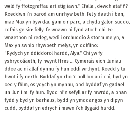
weld fy ffotograffau artistig iawn." Efallai, dewch ataf fi?
Roeddwn i'n barod am unrhyw beth. Fel y daeth i ben,
mae Max yn byw dau gam o'r parc, a chyda galon suddo,
cefais geisio: felly, fe wnawn ni fynd atoch chi. Fe
wnaethon ni redeg, wedi'i orchuddio â storm melyn, a
Max yn swnio rhywbeth melys, yn ddiflino:
"Rydych yn ddiddorol hardd, Alya." Chi yw fy
ysbrydoliaeth, fy nwynt ffres ... Cymerais eich lluniau
ddoe ac ni allaf dynnu fy hun oddi wrthynt. Roedd y tu
hwnt i fy nerth. Byddaf yn rhoi'r holl luniau i chi, hyd yn
oed y ffilm, os ydych yn mynnu, ond byddaf yn gadael
un llun i mi fy hun. Bydd hi'n sefyll ar fy mwrdd, a phan
fydd y byd yn barhaus, bydd yn ymddangos yn dipyn
cudd, byddaf yn edrych i mewn i'ch llygaid hardd.