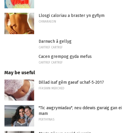
Llosgi calorïau a braster yn gyflym
CHWARAEON
Darnwch â gellyg
CARTREF CARTREF
Cacen grempog gyda mefus
CARTREF CARTREF
May be useful
Dillad isaf gêm gaeaf uchaf-5-2017
FFASIWN MERCHED
"Tic awgrymiadau", neu ddewis gwraig gan ei
mam
PERTHYNAS