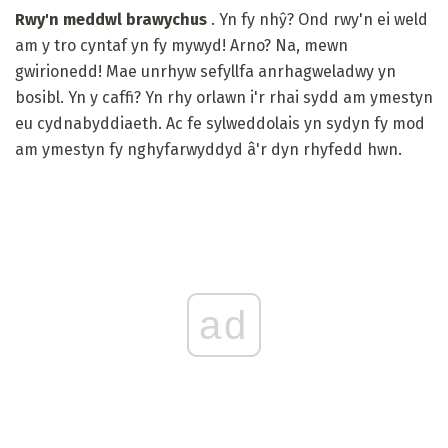
Rwy'n meddwl brawychus
. Yn fy nhŷ? Ond rwy'n ei weld
am y tro cyntaf yn fy mywyd! Arno? Na, mewn
gwirionedd! Mae unrhyw sefyllfa anrhagweladwy yn
bosibl. Yn y caffi? Yn rhy orlawn i'r rhai sydd am ymestyn
eu cydnabyddiaeth. Ac fe sylweddolais yn sydyn fy mod
am ymestyn fy nghyfarwyddyd â'r dyn rhyfedd hwn.
ad