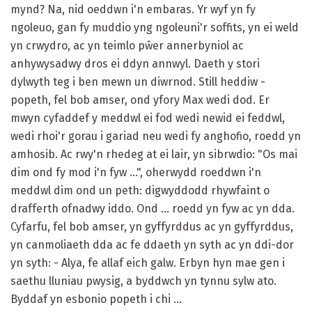
mynd? Na, nid oeddwn i'n embaras. Yr wyf yn fy
ngoleuo, gan fy muddio yng ngoleuni'r soffits, yn ei weld
yn crwydro, ac yn teimlo pŵer annerbyniol ac
anhywysadwy dros ei ddyn annwyl. Daeth y stori
dylwyth teg i ben mewn un diwrnod. Still heddiw -
popeth, fel bob amser, ond yfory Max wedi dod. Er
mwyn cyfaddef y meddwl ei fod wedi newid ei feddwl,
wedi rhoi'r gorau i gariad neu wedi fy anghofio, roedd yn
amhosib. Ac rwy'n rhedeg at ei lair, yn sibrwdio: "Os mai
dim ond fy mod i'n fyw ...", oherwydd roeddwn i'n
meddwl dim ond un peth: digwyddodd rhywfaint o
drafferth ofnadwy iddo. Ond ... roedd yn fyw ac yn dda.
Cyfarfu, fel bob amser, yn gyffyrddus ac yn gyffyrddus,
yn canmoliaeth dda ac fe ddaeth yn syth ac yn ddi-dor
yn syth: - Alya, fe allaf eich galw. Erbyn hyn mae gen i
saethu lluniau pwysig, a byddwch yn tynnu sylw ato.
Byddaf yn esbonio popeth i chi ...