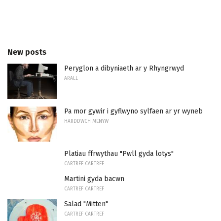
New posts
Peryglon a dibyniaeth ar y Rhyngrwyd
ARALL
Pa mor gywir i gyflwyno sylfaen ar yr wyneb
HARDDWCH MENYW
Platiau ffrwythau "Pwll gyda lotys"
CARTREF CARTREF
Martini gyda bacwn
CARTREF CARTREF
Salad "Mitten"
CARTREF CARTREF