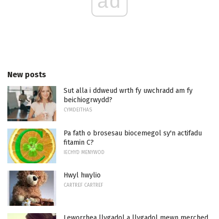
ad
New posts
Sut alla i ddweud wrth fy uwchradd am fy
beichiogrwydd?
CYMDEITHAS
Pa fath o brosesau biocemegol sy'n actifadu
fitamin C?
IECHYD MENYWOD
Hwyl hwylio
CARTREF CARTREF
Leworrhea llygadol a llygadol mewn merched