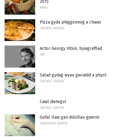
2015
ARALL
Pizza gyda phiggennog a chaws
CARTREF CARTREF
Actor Georgy Vitsin, bywgraffiad
SÊR
Salad gydag wyau gwraidd a physt
CARTREF CARTREF
Cawl dietegol
CARTREF CARTREF
Gofal llaw gan ddulliau gwerin
HARDDWCH MENYW