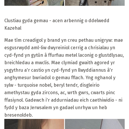
Clustiau gyda gemau - acen arbennig o ddelwedd
Kazehal
Mae tîm creadigol y brand yn creu pethau unigryw: mae
esgusrwydd aml-liw dwyreiniol cerrig a chrisialau yn
cyd-fynd yn gytûn â ffurfiau metel laconig o glustdlysau,
breichledau a mwclis. Mae clymiad gwaith agored yr
ysgythru a'r castio yn cyd-fynd yn llwyddiannus â'r
anghymesur bwriadol o gemau fflach. Yng nghanol y
sylw - turquoise nobel, beryl tendr, disgleirio
amethystau gyda zircons, ac, wrth gwrs, cwarts pinc
ffasiynol. Gadewch i'r addurniadau eich caethiwidio - ni
fydd y baza Jerwsalem yn gadael unrhyw un heb
bresenoldeb.