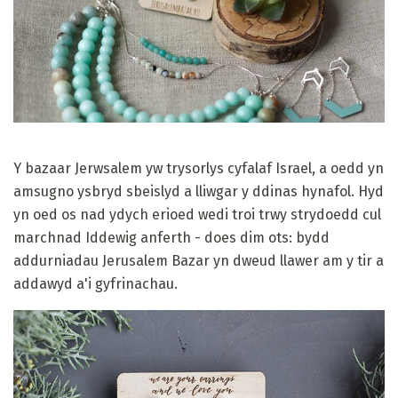
Y bazaar Jerwsalem yw trysorlys cyfalaf Israel, a oedd yn
amsugno ysbryd sbeislyd a lliwgar y ddinas hynafol. Hyd
yn oed os nad ydych erioed wedi troi trwy strydoedd cul
marchnad Iddewig anferth - does dim ots: bydd
addurniadau Jerusalem Bazar yn dweud llawer am y tir a
addawyd a'i gyfrinachau.