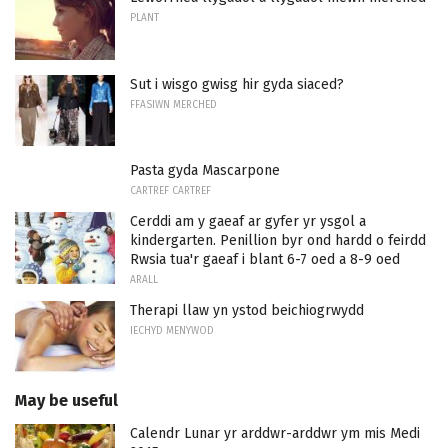
PLANT
Sut i wisgo gwisg hir gyda siaced?
FFASIWN MERCHED
Pasta gyda Mascarpone
CARTREF CARTREF
Cerddi am y gaeaf ar gyfer yr ysgol a
kindergarten. Penillion byr ond hardd o feirdd
Rwsia tua'r gaeaf i blant 6-7 oed a 8-9 oed
ARALL
Therapi llaw yn ystod beichiogrwydd
IECHYD MENYWOD
May be useful
Calendr Lunar yr arddwr-arddwr ym mis Medi