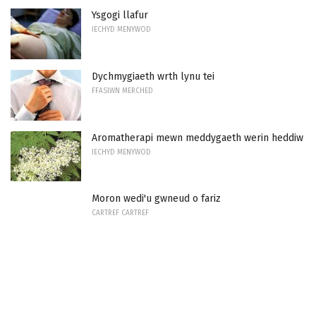
Ysgogi llafur
IECHYD MENYWOD
Dychmygiaeth wrth lynu tei
FFASIWN MERCHED
Aromatherapi mewn meddygaeth werin heddiw
IECHYD MENYWOD
Moron wedi'u gwneud o fariz
CARTREF CARTREF