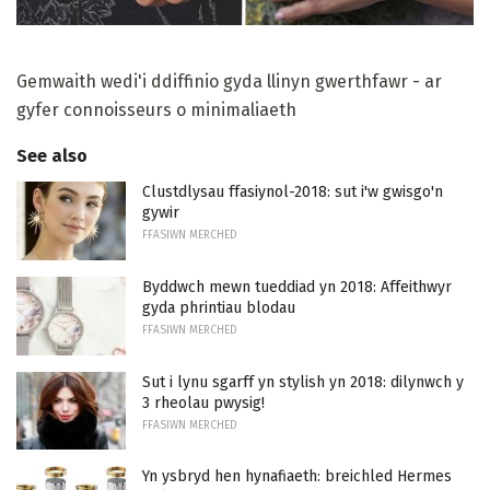
Gemwaith wedi'i ddiffinio gyda llinyn gwerthfawr - ar
gyfer connoisseurs o minimaliaeth
See also
Clustdlysau ffasiynol-2018: sut i'w gwisgo'n
gywir
FFASIWN MERCHED
Byddwch mewn tueddiad yn 2018: Affeithwyr
gyda phrintiau blodau
FFASIWN MERCHED
Sut i lynu sgarff yn stylish yn 2018: dilynwch y
3 rheolau pwysig!
FFASIWN MERCHED
Yn ysbryd hen hynafiaeth: breichled Hermes