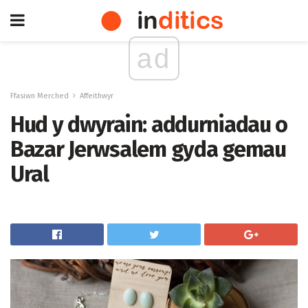
ad
Ffasiwn Merched
Affeithwyr
Hud y dwyrain: addurniadau o
Bazar Jerwsalem gyda gemau
Ural