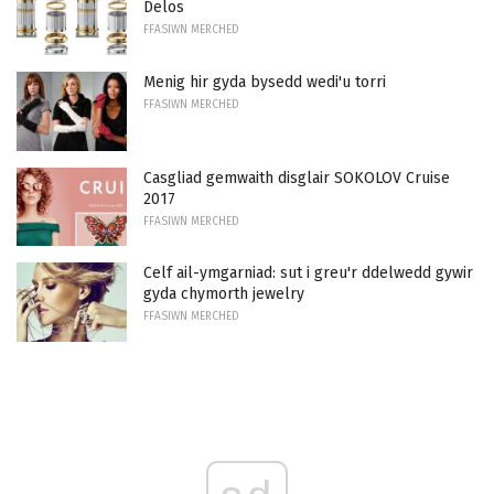
Delos
FFASIWN MERCHED
Menig hir gyda bysedd wedi'u torri
FFASIWN MERCHED
Casgliad gemwaith disglair SOKOLOV Cruise
2017
FFASIWN MERCHED
Celf ail-ymgarniad: sut i greu'r ddelwedd gywir
gyda chymorth jewelry
FFASIWN MERCHED