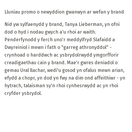
Lluniau promo o newyddion gwanwyn ar wefan y brand
Nid yw sylfaenydd y brand, Tanya Lieberman, yn ofni
dod o hyd i nodau gwych a'u rhoi ar waith.
Penderfynodd y ferch uno'r meddylfryd Slafaidd a
Dwyreiniol i mewn i fath o "garreg athronyddol" -
crynhoad o harddwch ac ysbrydolrwydd ymgorfforir
creadigaethau cain y brand. Mae'r gwres deniadol o
gemau Ural llachar, wedi'u gosod yn ofalus mewn arian,
efydd a chopr, yn dod yn fwy na dim ond affeithiwr - yn
hytrach, talaisman sy'n rhoi cynhesrwydd ac yn rhoi
cryfder ysbrydol.