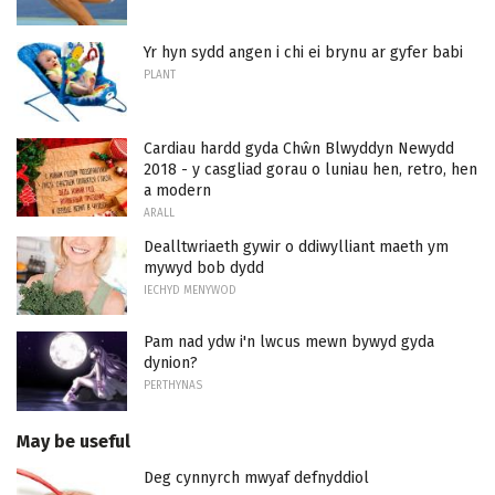
Yr hyn sydd angen i chi ei brynu ar gyfer babi
PLANT
Cardiau hardd gyda Chŵn Blwyddyn Newydd
2018 - y casgliad gorau o luniau hen, retro, hen
a modern
ARALL
Dealltwriaeth gywir o ddiwylliant maeth ym
mywyd bob dydd
IECHYD MENYWOD
Pam nad ydw i'n lwcus mewn bywyd gyda
dynion?
PERTHYNAS
May be useful
Deg cynnyrch mwyaf defnyddiol