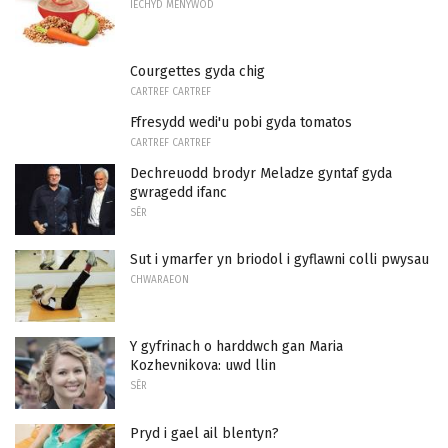
IECHYD MENYWOD
Courgettes gyda chig
CARTREF CARTREF
Ffresydd wedi'u pobi gyda tomatos
CARTREF CARTREF
Dechreuodd brodyr Meladze gyntaf gyda
gwragedd ifanc
SÊR
Sut i ymarfer yn briodol i gyflawni colli pwysau
CHWARAEON
Y gyfrinach o harddwch gan Maria
Kozhevnikova: uwd llin
SÊR
Pryd i gael ail blentyn?