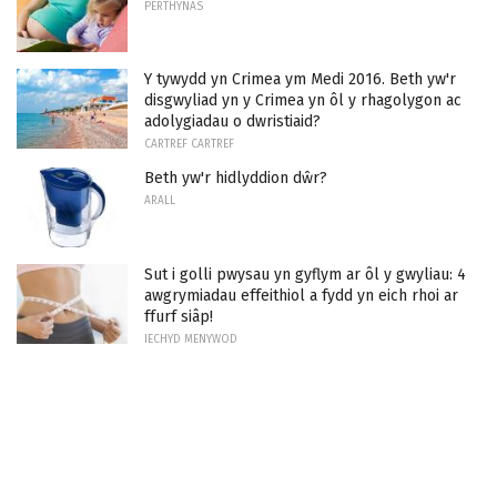
PERTHYNAS
Y tywydd yn Crimea ym Medi 2016. Beth yw'r
disgwyliad yn y Crimea yn ôl y rhagolygon ac
adolygiadau o dwristiaid?
CARTREF CARTREF
Beth yw'r hidlyddion dŵr?
ARALL
Sut i golli pwysau yn gyflym ar ôl y gwyliau: 4
awgrymiadau effeithiol a fydd yn eich rhoi ar
ffurf siâp!
IECHYD MENYWOD