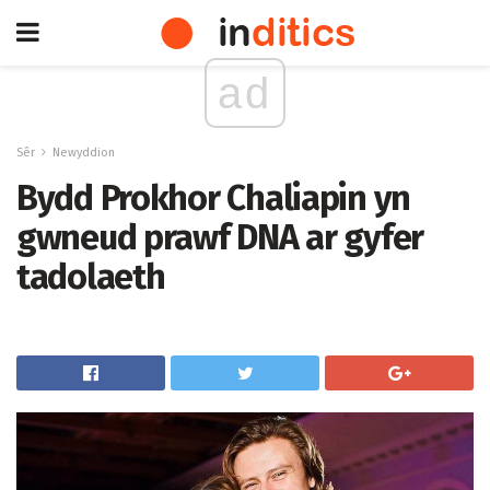
ad
Sêr
Newyddion
Bydd Prokhor Chaliapin yn
gwneud prawf DNA ar gyfer
tadolaeth