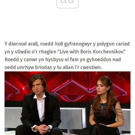
Y diwrnod arall, roedd holl gyfranogwyr y polygon cariad
yn y stiwdio o'r rhaglen "Live with Boris Korchevnikov."
Roedd y canwr yn hysbysu ei fam yn gyhoeddus nad
oedd unrhyw briodas y tu allan i'r cwestiwn.