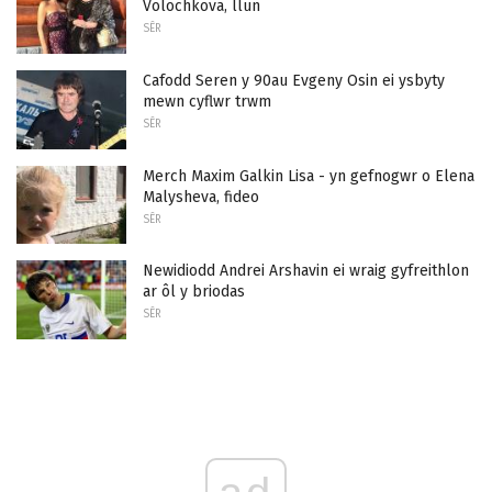
Volochkova, llun
SÊR
Cafodd Seren y 90au Evgeny Osin ei ysbyty
mewn cyflwr trwm
SÊR
Merch Maxim Galkin Lisa - yn gefnogwr o Elena
Malysheva, fideo
SÊR
Newidiodd Andrei Arshavin ei wraig gyfreithlon
ar ôl y briodas
SÊR