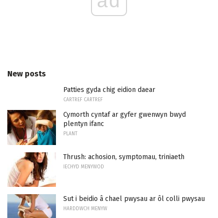
ad
New posts
Patties gyda chig eidion daear
CARTREF CARTREF
Cymorth cyntaf ar gyfer gwenwyn bwyd
plentyn ifanc
PLANT
Thrush: achosion, symptomau, triniaeth
IECHYD MENYWOD
Sut i beidio â chael pwysau ar ôl colli pwysau
HARDDWCH MENYW