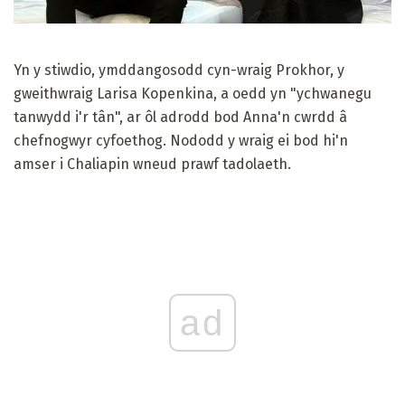
Yn y stiwdio, ymddangosodd cyn-wraig Prokhor, y
gweithwraig Larisa Kopenkina, a oedd yn "ychwanegu
tanwydd i'r tân", ar ôl adrodd bod Anna'n cwrdd â
chefnogwyr cyfoethog. Nododd y wraig ei bod hi'n
amser i Chaliapin wneud prawf tadolaeth.
ad