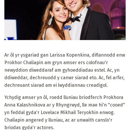
Ar ôl yr ysgariad gan Larissa Kopenkina, diflannodd enw
Prokhor Chaliapin am gryn amser ers colofnau'r
newyddion diweddaraf am gyhoeddiadau estel. Ac, yn
ddiweddar, dechreuodd y canwr siarad eto. Ac, fel arfer,
dechreuant siarad am ei lwyddiannau creadigol.
Ychydig amser yn ôl, roedd lluniau briodferch Prokhora
Anna Kalashnikova ar y Rhyngrwyd, lle mae hi'n "cooed"
yn feddal gyda'r Lovelace Mikhail Teryokhin enwog.
Chaliapin angered y lluniau, ac ar unwaith canslo'r
briodas gyda'r actores.