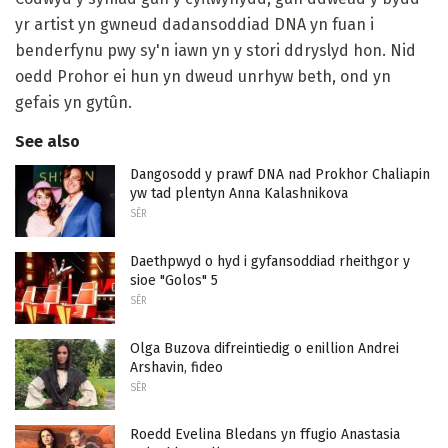
yr artist yn gwneud dadansoddiad DNA yn fuan i
benderfynu pwy sy'n iawn yn y stori ddryslyd hon. Nid
oedd Prohor ei hun yn dweud unrhyw beth, ond yn
gefais yn gytûn.
See also
Dangosodd y prawf DNA nad Prokhor Chaliapin
yw tad plentyn Anna Kalashnikova
SÊR
Daethpwyd o hyd i gyfansoddiad rheithgor y
sioe "Golos" 5
SÊR
Olga Buzova difreintiedig o enillion Andrei
Arshavin, fideo
SÊR
Roedd Evelina Bledans yn ffugio Anastasia