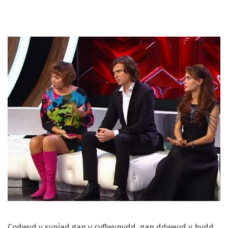
Codwyd y syniad gan y cyflwynydd, gan ddweud y bydd